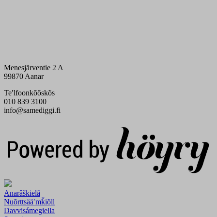
Menesjärventie 2 A
99870 Aanar
Teʹlfoonkõõskõs
010 839 3100
info@samediggi.fi
Digi- ja mainostoimisto Höyry Rovaniemi ja Oulu
Anarâškielâ
Nuõrttsääʹmǩiõll
Davvisámegiella