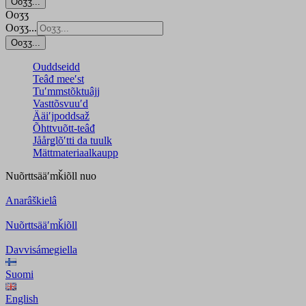
Ooʒʒ...
Ooʒʒ
Ooʒʒ...
Ooʒʒ...
Ouddseidd
Teâđ meeʹst
Tuʹmmstõktuâjj
Vasttõsvuuʹd
Ääiʹjpoddsaž
Õhttvuõtt-teâđ
Jåårǥlõʹtti da tuulk
Mättmateriaalkaupp
Nuõrttsääʹmǩiõll
nuo
Anarâškielâ
Nuõrttsääʹmǩiõll
Davvisámegiella
Suomi
English