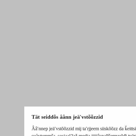
Tät seiddõs âânn jeäʹvstõõzzid
Ââʹnnep jeäʹvstõõzzid mij taʹrjjeem siiskõõzz da ǩeittsi
suåvtummša, sosiaalʼlaž media jiijjâsnallšemvuõđi tuä