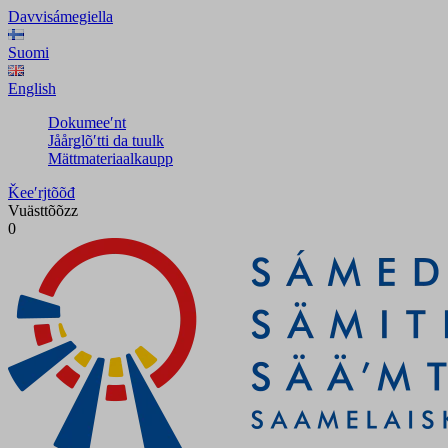
Davvisámegiella
Suomi
English
Dokumeeʹnt
Jåårǥlõʹtti da tuulk
Mättmateriaalkaupp
Ǩeeʹrjtõõđ
Vuästtõõzz
0