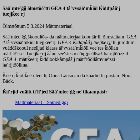
Sääʹmteʹǧǧ õlmstõõʹtti GEA 4 tâʹvvsääʹmǩiõl Ǩiđđpââʹj
tuejjǩeeʹrj
Õlmstõttum 5.3.2024
Mättmateriaal
Sääʹmteeʹǧǧ škooultõs- da mättmateriaalkoontâr lij õlmstâttam
GEA
4
tâʹvvsääʹmǩiõl tuejjǩeeʹrj.
GEA 4
Ǩiđđpââʹj tuejjǩeʹrjj
lij jurddum
vuâđđškooul neelljad klaass tâʹvvsääʹmǩiõll veeʹres ǩiõllan
mättʼtõʹsse. Tuejjǩeʹrjj âânn seeʹstes määŋgpeällsaž haʹrjjtõõzzid
GEA 4
-mättǩeeʹrj ǩiđđlookkâmpââʹj mättʼtõõllâmvueʹzzi
haʹrjjtõõllma.
Ǩeeʹrj ǩiõttǩeeʹrjteei lij Oona Länsman da kaartid lij pirstam Nora
Bäck.
Ǩiiʹrjid vuäitt tiʹllʼjed Sääʹmteeʹǧǧ neʹttkaaupâst:
Mättmateriaal – Samediggi