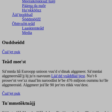
Meeraikõskksaž tuâjj
Päärna da nuõr
Haʹŋǩǩõõzz
Ääiʹjpoddsaž
Šõddmõõžž
Õhttvuõtt-teâđ
Laasktemteâđ
Media
Ouddseidd
Čuäʹjet puk
Teâđ meeʹst
Säʹmmla liâ Euroopp unioon vuuʹd oʹdinak alggmeer. Säʹmmlai
alggmeersââʹjj lij juʹn raavuum
Lääʹdd vuâđđlääʹjjest
. Nuʹt 6
proseeʹnt veeʹzz maaiʹlm naroodâst leʹbe 476 miljoon oummu koʹlle
alggmeeraid. Alggmeer jeäʹlle 90 jeeʹres riikk vuuʹdest.
Čuäʹjet puk
Tuʹmmstõktuâjj