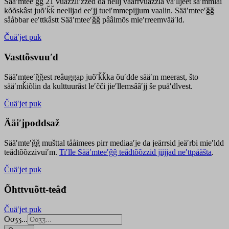
Sääʹmteeʹǧǧ 21 vuäzzliʹžžed da nellj väärrvuäzzla vaʹlljeet säʹmmlai
kõõskâst juõʹǩǩ neelljad eeʹjj tueiʹmmepijjum vaalin. Sääʹmteeʹǧǧ
sååbbar eeʹttkâstt Sääʹmteeʹǧǧ pââimõs mieʹrreemvääʹld.
Čuäʹjet puk
Vasttõsvuuʹd
Sääʹmteeʹǧǧest
reâuggap
juõʹǩǩka
õuʹdde
sääʹm meer
ast
, što
sääʹmǩiõlin da kulttuurâst leʹčči jieʹllemsââʹjj še puäʹđlvest.
Čuäʹjet puk
Ääiʹjpoddsaž
Sääʹmteʹǧǧ mušttal tååimees pirr mediaaʹje da jeärrsid jeäʹrbi mieʹldd
teâđtõõzzivuiʹm.
Tiʹlle Sääʹmteeʹǧǧ teâđtõõzzid jiijjad neʹttpååšta
.
Čuäʹjet puk
Õhttvuõtt-teâđ
Čuäʹjet puk
Ooʒʒ...