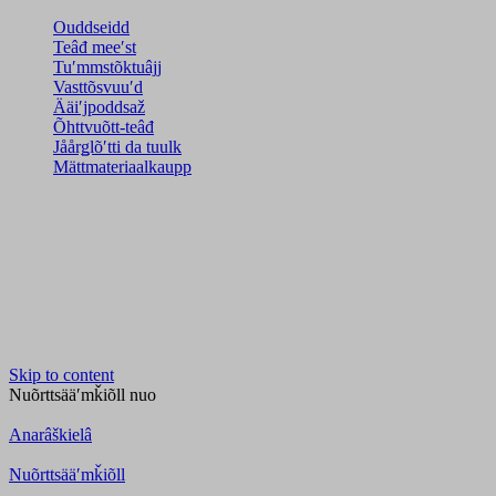
Ouddseidd
Teâđ meeʹst
Tuʹmmstõktuâjj
Vasttõsvuuʹd
Ääiʹjpoddsaž
Õhttvuõtt-teâđ
Jåårǥlõʹtti da tuulk
Mättmateriaalkaupp
Skip to content
Nuõrttsääʹmǩiõll
nuo
Anarâškielâ
Nuõrttsääʹmǩiõll