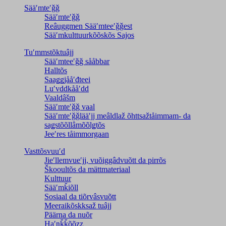
Sääʹmteʹǧǧ
Sääʹmteʹǧǧ
Reâuggmen Sääʹmteeʹǧǧest
Sääʹmkulttuurkõõskõs Sajos
Tuʹmmstõktuâjj
Sääʹmteeʹǧǧ sååbbar
Halltõs
Saaǥǥjååʹđteei
Luʹvddkååʹdd
Vaaldâšm
Sääʹmteʹǧǧ vaal
Sääʹmteʹǧǧlääʹjj meâldlaž õhttsažtåimmam- da
saǥstõõllâmõõlǥtõs
Jeeʹres tåimmorgaan
Vasttõsvuuʹd
Jieʹllemvueʹjj, vuõiggâdvuõtt da pirrõs
Škooultõs da mättmateriaal
Kulttuur
Sääʹmǩiõll
Sosiaal da tiõrvâsvuõtt
Meeraikõskksaž tuâjj
Päärna da nuõr
Haʹŋǩǩõõzz