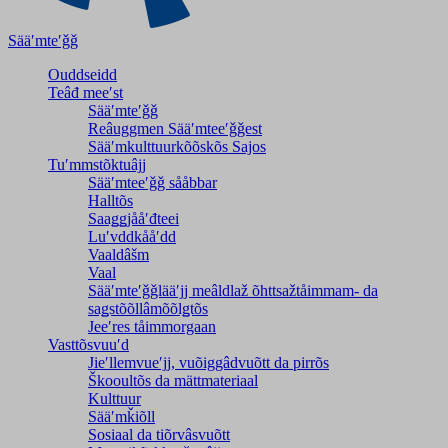
Sääʹmteʹǧǧ
Ouddseidd
Teâđ meeʹst
Sääʹmteʹǧǧ
Reâuggmen Sääʹmteeʹǧǧest
Sääʹmkulttuurkõõskõs Sajos
Tuʹmmstõktuâjj
Sääʹmteeʹǧǧ sååbbar
Halltõs
Saaǥǥjååʹđteei
Luʹvddkååʹdd
Vaaldâšm
Vaal
Sääʹmteʹǧǧlääʹjj meâldlaž õhttsažtåimmam- da
saǥstõõllâmõõlǥtõs
Jeeʹres tåimmorgaan
Vasttõsvuuʹd
Jieʹllemvueʹjj, vuõiggâdvuõtt da pirrõs
Škooultõs da mättmateriaal
Kulttuur
Sääʹmǩiõll
Sosiaal da tiõrvâsvuõtt