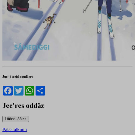
Jueʹjj seeid ooudårra
Facebook
Twitter
WhatsApp
Share
Jeeʹres ođđâz
Palaa alkuun