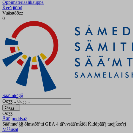
Oppimateriaalikauppa
Ǩeeʹrjtõõđ
Vuästtõõzz
0
Sääʹmteʹǧǧ
Ooʒʒ...
Ooʒʒ...
Ooʒʒ
Ääiʹjpoddsaž
Sääʹmteʹǧǧ õlmstõõʹtti GEA 4 tâʹvvsääʹmǩiõl Ǩiđđpââʹj tuejjǩeeʹrj
Mååusat