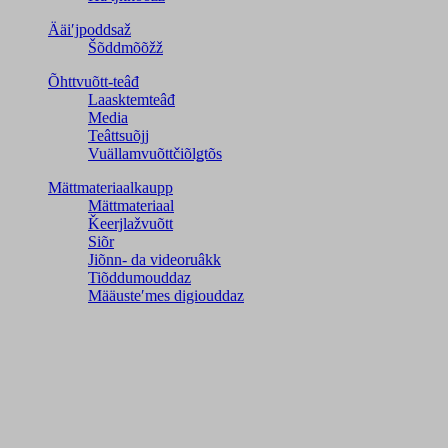
Ääiʹjpoddsaž
Šõddmõõžž
Õhttvuõtt-teâđ
Laasktemteâđ
Media
Teâttsuõjj
Vuällamvuõttčiõlǥtõs
Mättmateriaalkaupp
Mättmateriaal
Ǩeerjlažvuõtt
Siõr
Jiõnn- da videoruâkk
Tiõddumouddaz
Määusteʹmes digiouddaz