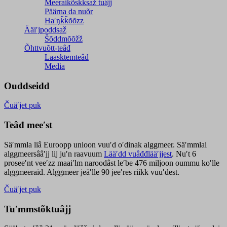
Meeraikõskksaž tuâjj
Päärna da nuõr
Haʹŋǩǩõõzz
Ääiʹjpoddsaž
Šõddmõõžž
Õhttvuõtt-teâđ
Laasktemteâđ
Media
Ouddseidd
Čuäʹjet puk
Teâđ meeʹst
Säʹmmla liâ Euroopp unioon vuuʹd oʹdinak alggmeer. Säʹmmlai
alggmeersââʹjj lij juʹn raavuum
Lääʹdd vuâđđlääʹjjest
. Nuʹt 6
proseeʹnt veeʹzz maaiʹlm naroodâst leʹbe 476 miljoon oummu koʹlle
alggmeeraid. Alggmeer jeäʹlle 90 jeeʹres riikk vuuʹdest.
Čuäʹjet puk
Tuʹmmstõktuâjj