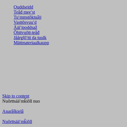
Ouddseidd
Teâđ meeʹst
Tuʹmmstõktuâjj
Vasttõsvuuʹd
Ääiʹjpoddsaž
Õhttvuõtt-teâđ
Jåårǥlõʹtti da tuulk
Mättmateriaalkaupp
Skip to content
Nuõrttsääʹmǩiõll
nuo
Anarâškielâ
Nuõrttsääʹmǩiõll