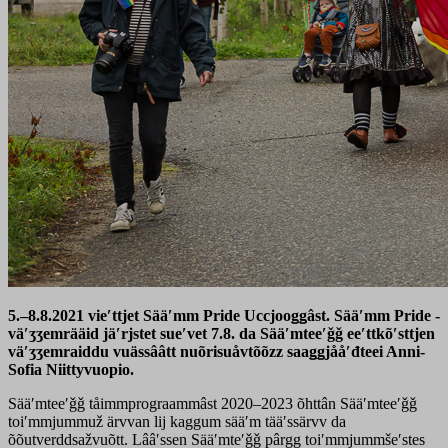
5.–8.8.2021 vieʹttjet Sääʹmm Pride Uccjooǥǥâst. Sääʹmm Pride -
väʹʒʒemrääid jäʹrjstet sueʹvet 7.8. da Sääʹmteeʹǧǧ eeʹttkõʹsttjen
väʹʒʒemraiddu vuässââtt nuõrisuåvtõõzz saaǥǥjååʹđteei Anni-
Sofia Niittyvuopio.
Sääʹmteeʹǧǧ tåimmprograammâst 2020–2023 õhttân Sääʹmteeʹǧǧ
toiʹmmjummuž ärvvan lij kaggum sääʹm tääʹssärvv da
õõutverddsažvuõtt. Lââʹssen Sääʹmteʹǧǧ pârgg toiʹmmjummšeʹstes