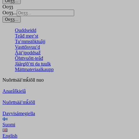
Ooʒʒ...
Ooʒʒ
Ooʒʒ...
Ooʒʒ...
Ouddseidd
Teâđ meeʹst
Tuʹmmstõktuâjj
Vasttõsvuuʹd
Ääiʹjpoddsaž
Õhttvuõtt-teâđ
Jåårǥlõʹtti da tuulk
Mättmateriaalkaupp
Nuõrttsääʹmǩiõll
nuo
Anarâškielâ
Nuõrttsääʹmǩiõll
Davvisámegiella
Suomi
English