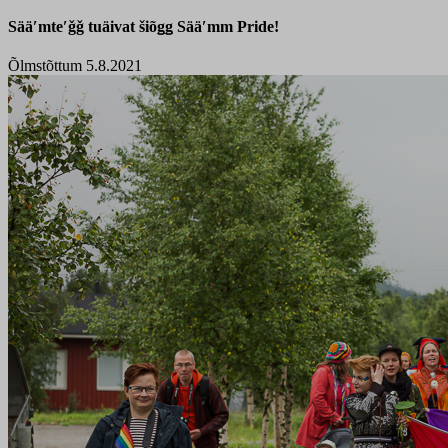
Sääʹmteʹǧǧ tuäivat šiõǥǥ Sääʹmm Pride!
Õlmstõttum 5.8.2021