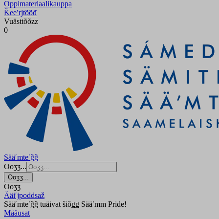
Oppimateriaalikauppa
Ǩeeʹrjtõõđ
Vuästtõõzz
0
Sääʹmteʹǧǧ
Ooʒʒ...
Ooʒʒ...
Ooʒʒ
Ääiʹjpoddsaž
Sääʹmteʹǧǧ tuäivat šiõǥǥ Sääʹmm Pride!
Mååusat