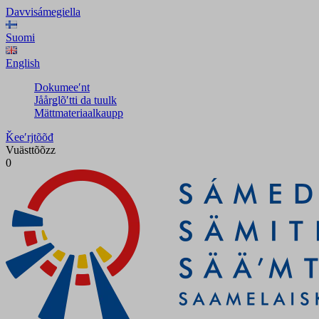
Davvisámegiella
Suomi
English
Dokumeeʹnt
Jåårǥlõʹtti da tuulk
Mättmateriaalkaupp
Ǩeeʹrjtõõđ
Vuästtõõzz
0