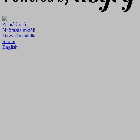
Anarâškielâ
Nuõrttsääʹmǩiõll
Davvisámegiella
Suomi
English