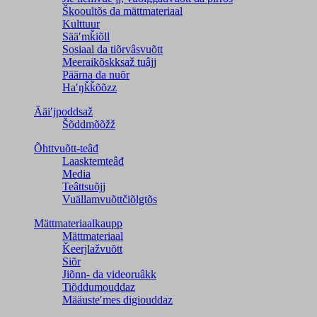
Škooultõs da mättmateriaal
Kulttuur
Sääʹmǩiõll
Sosiaal da tiõrvâsvuõtt
Meeraikõskksaž tuâjj
Päärna da nuõr
Haʹŋǩǩõõzz
Ääiʹjpoddsaž
Šõddmõõžž
Õhttvuõtt-teâđ
Laasktemteâđ
Media
Teâttsuõjj
Vuällamvuõttčiõlǥtõs
Mättmateriaalkaupp
Mättmateriaal
Ǩeerjlažvuõtt
Siõr
Jiõnn- da videoruâkk
Tiõddumouddaz
Määusteʹmes digiouddaz