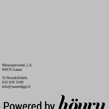
Menesjärventie 2 A
99870 Aanar
Teʹlfoonkõõskõs
010 839 3100
info@samediggi.fi
Digi- ja mainostoimisto Höyry Rovaniemi ja Oulu