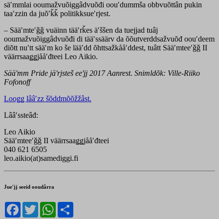
säʹmmlai ooumažvuõiggâdvuõđi oouʹdummša obbvuõttân pukin
taaʹzzin da juõʹǩǩ politikksueʹrjest.
– Sääʹmteʹǧǧ vuäinn tääʹrǩes äʹššen da tuejjad tuâj
ooumažvuõiggâdvuõđi di tääʹssäärv da õõutverddsažvuõđ oouʹdeem
diõtt nuʹtt sääʹm ko še lääʹdd õhttsažkååʹddest, tuâtt Sääʹmteeʹǧǧ II
väärrsaaǥǥjååʹđteei Leo Aikio.
Sääʹmm Pride jäʹrjsteš eeʹjj 2017 Aanrest. Snimldõk: Ville-Riiko
Fofonoff
Looǥǥ lââʹzz šõddmõõžžâst.
Lââʹssteâđ:
Leo Aikio
Sääʹmteeʹǧǧ II väärrsaaǥǥjååʹđteei
040 621 6505
leo.aikio(at)samediggi.fi
Jueʹjj seeid ooudårra
Facebook
Twitter
WhatsApp
Share