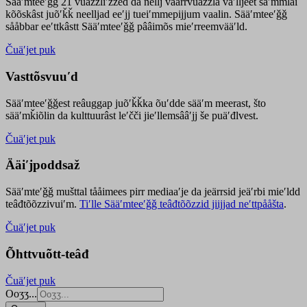
Sääʹmteeʹǧǧ 21 vuäzzliʹžžed da nellj väärrvuäzzla vaʹlljeet säʹmmlai
kõõskâst juõʹǩǩ neelljad eeʹjj tueiʹmmepijjum vaalin. Sääʹmteeʹǧǧ
sååbbar eeʹttkâstt Sääʹmteeʹǧǧ pââimõs mieʹrreemvääʹld.
Čuäʹjet puk
Vasttõsvuuʹd
Sääʹmteeʹǧǧest
reâuggap
juõʹǩǩka
õuʹdde
sääʹm meer
ast
, što
sääʹmǩiõlin da kulttuurâst leʹčči jieʹllemsââʹjj še puäʹđlvest.
Čuäʹjet puk
Ääiʹjpoddsaž
Sääʹmteʹǧǧ mušttal tååimees pirr mediaaʹje da jeärrsid jeäʹrbi mieʹldd
teâđtõõzzivuiʹm.
Tiʹlle Sääʹmteeʹǧǧ teâđtõõzzid jiijjad neʹttpååšta
.
Čuäʹjet puk
Õhttvuõtt-teâđ
Čuäʹjet puk
Ooʒʒ...