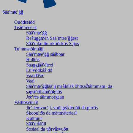
Sääʹmteʹǧǧ
Ouddseidd
Teâđ meeʹst
Sääʹmteʹǧǧ
Reâuggmen Sääʹmteeʹǧǧest
Sääʹmkulttuurkõõskõs Sajos
Tuʹmmstõktuâjj
Sääʹmteeʹǧǧ sååbbar
Halltõs
Saaǥǥjååʹđteei
Luʹvddkååʹdd
Vaaldâšm
Vaal
Sääʹmteʹǧǧlääʹjj meâldlaž õhttsažtåimmam- da
saǥstõõllâmõõlǥtõs
Jeeʹres tåimmorgaan
Vasttõsvuuʹd
Jieʹllemvueʹjj, vuõiggâdvuõtt da pirrõs
Škooultõs da mättmateriaal
Kulttuur
Sääʹmǩiõll
Sosiaal da tiõrvâsvuõtt