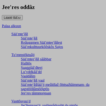
Jeeʹres ođđâz
Palaa alkuun
Sääʹmteʹǧǧ
Sääʹmteʹǧǧ
Reâuggmen Sääʹmteeʹǧǧest
Sääʹmkulttuurkõõskõs Sajos
Tuʹmmstõktuâjj
Sääʹmteeʹǧǧ sååbbar
Halltõs
Saaǥǥjååʹđteei
Luʹvddkååʹdd
Vaaldâšm
Sääʹmteʹǧǧ vaal
Sääʹmteʹǧǧlääʹjj meâldlaž õhttsažtåimmam- da
saǥstõõllâmõõlǥtõs
Jeeʹres tåimmorgaan
Vasttõsvuuʹd
Jieʹllemvueʹjj, vuõiggâdvuõtt da pirrõs