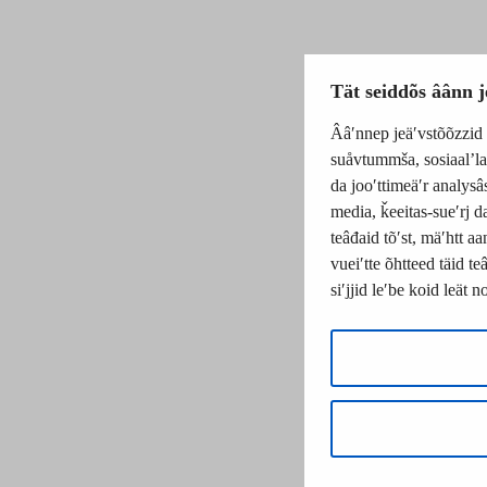
Tät seiddõs âânn j
Ââʹnnep jeäʹvstõõzzid m
suåvtummša, sosiaalʼla
da jooʹttimeäʹr analysâ
media, ǩeeitas-sueʹrj d
teâđaid tõʹst, mäʹhtt a
vueiʹtte õhtteed täid t
siʹjjid leʹbe koid leät