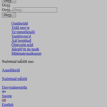
Ooʒʒ...
Ooʒʒ
Ooʒʒ...
Ooʒʒ...
Ouddseidd
Teâđ meeʹst
Tuʹmmstõktuâjj
Vasttõsvuuʹd
Ääiʹjpoddsaž
Õhttvuõtt-teâđ
Jåårǥlõʹtti da tuulk
Mättmateriaalkaupp
Nuõrttsääʹmǩiõll
nuo
Anarâškielâ
Nuõrttsääʹmǩiõll
Davvisámegiella
Suomi
English