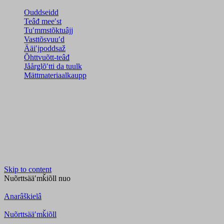
Ouddseidd
Teâđ meeʹst
Tuʹmmstõktuâjj
Vasttõsvuuʹd
Ääiʹjpoddsaž
Õhttvuõtt-teâđ
Jåårǥlõʹtti da tuulk
Mättmateriaalkaupp
Skip to content
Nuõrttsääʹmǩiõll
nuo
Anarâškielâ
Nuõrttsääʹmǩiõll