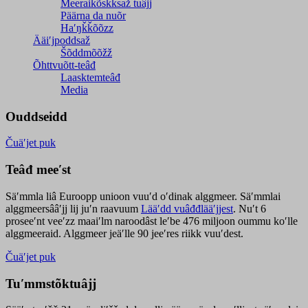
Meeraikõskksaž tuâjj
Päärna da nuõr
Haʹŋǩǩõõzz
Ääiʹjpoddsaž
Šõddmõõžž
Õhttvuõtt-teâđ
Laasktemteâđ
Media
Ouddseidd
Čuäʹjet puk
Teâđ meeʹst
Säʹmmla liâ Euroopp unioon vuuʹd oʹdinak alggmeer. Säʹmmlai
alggmeersââʹjj lij juʹn raavuum
Lääʹdd vuâđđlääʹjjest
. Nuʹt 6
proseeʹnt veeʹzz maaiʹlm naroodâst leʹbe 476 miljoon oummu koʹlle
alggmeeraid. Alggmeer jeäʹlle 90 jeeʹres riikk vuuʹdest.
Čuäʹjet puk
Tuʹmmstõktuâjj