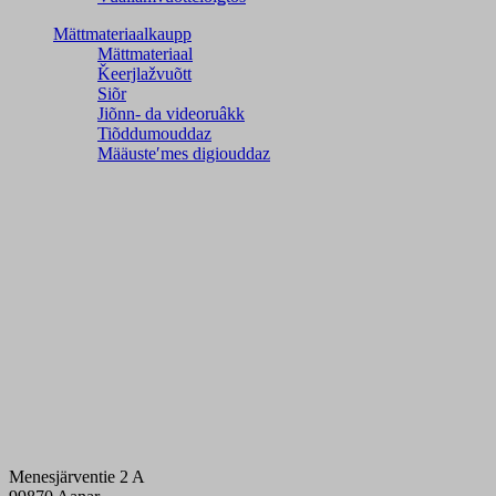
Mättmateriaalkaupp
Mättmateriaal
Ǩeerjlažvuõtt
Siõr
Jiõnn- da videoruâkk
Tiõddumouddaz
Määusteʹmes digiouddaz
Menesjärventie 2 A