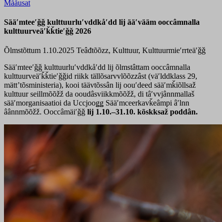
Mååusat
Sääʹmteeʹǧǧ kulttuurluʹvddkåʹdd lij ääʹvääm ooccâmnalla
kulttuurveäʹǩǩtieʹǧǧ 2026
Õlmstõttum 1.10.2025
Teâđtõõzz, Kulttuur, Kulttuurmieʹrrteäʹǧǧ
Sääʹmteeʹǧǧ kulttuurluʹvddkåʹdd lij õlmstâttam ooccâmnalla
kulttuurveäʹǩǩtieʹǧǧid riikk tällõsarvvlõõzzâst (väʹlddklass 29,
mättʼtõsministeria), kooi täävtõssân lij oouʹdeed sääʹmǩiõllsaž
kulttuur seillmõõžž da ooudâsviikkmõõžž, di tâʹvvjânnmallaš
sääʹmorganisaatioi da Uccjooǥǥ Sääʹmceerkavǩeâmpi âʹlnn
âânnmõõžž. Ooccâmäiʹǧǧ
lij 1.10.–31.10.
kõskksaž poddân.