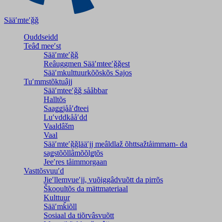
Sääʹmteʹǧǧ
Ouddseidd
Teâđ meeʹst
Sääʹmteʹǧǧ
Reâuggmen Sääʹmteeʹǧǧest
Sääʹmkulttuurkõõskõs Sajos
Tuʹmmstõktuâjj
Sääʹmteeʹǧǧ sååbbar
Halltõs
Saaǥǥjååʹđteei
Luʹvddkååʹdd
Vaaldâšm
Vaal
Sääʹmteʹǧǧlääʹjj meâldlaž õhttsažtåimmam- da
saǥstõõllâmõõlǥtõs
Jeeʹres tåimmorgaan
Vasttõsvuuʹd
Jieʹllemvueʹjj, vuõiggâdvuõtt da pirrõs
Škooultõs da mättmateriaal
Kulttuur
Sääʹmǩiõll
Sosiaal da tiõrvâsvuõtt