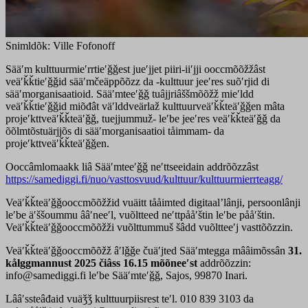
Snimldõk: Ville Fofonoff
Sääʹm kulttuurmieʹrrtieʹǧǧest jueʹjjet piiri-iiʹjji ooccmõõžžâst
veäʹǩǩtieʹǧǧid sääʹmčeäppõõzz da -kulttuur jeeʹres suõʹrjid di
sääʹmorganisaatioid. Sääʹmteeʹǧǧ tuâjjriâššmõõžž mieʹldd
veäʹǩǩtieʹǧǧid miõđât väʹlddveärlaž kulttuurveäʹǩǩteäʹǧǧen mâta
projeʹkttveäʹǩǩteäʹǧǧ, tuejjummuž- leʹbe jeeʹres veäʹǩǩteäʹǧǧ da
õõlmtõstuärjjõs di sääʹmorganisaatioi tåimmam- da
projeʹkttveäʹǩǩteäʹǧǧen.
Ooccâmlomaakk liâ Sääʹmteeʹǧǧ neʹttseeidain addrõõzzâst
https://samediggi.fi/nuo/vasttosvuud/kulttuur/kulttuurmierrteagg/
Veäʹǩǩteäʹǧǧooccmõõžžid vuäitt tååimted digitaalʼlânji, persoonlânji
leʹbe äʹššoummu ââʹneeʹl, vuõltteed neʹttpååʹštin leʹbe pååʹštin.
Veäʹǩǩteäʹǧǧooccmõõžži vuõlttummuš šâdd vuõltteeʹj vasttõõzzin.
Veäʹǩǩteäʹǧǧooccmõõžž âʹlǧǧe čuäʹjted Sääʹmtegga mââimõssân
31.
kålggmannust 2025 čiâss 16.15 mõõneeʹst
addrõõzzin:
info@samediggi.fi leʹbe Sääʹmteʹǧǧ, Sajos, 99870 Inari.
Lââʹssteâđaid vuäǯǯ kulttuurpiisrest teʹl. 010 839 3103 da