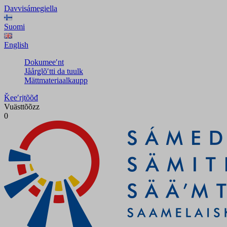
Davvisámegiella
Suomi
English
Dokumeeʹnt
Jåårǥlõʹtti da tuulk
Mättmateriaalkaupp
Ǩeeʹrjtõõđ
Vuästtõõzz
0