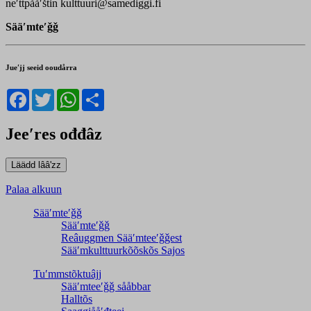
neʹttpååʹštin kulttuuri@samediggi.fi
Sääʹmteʹǧǧ
Jueʹjj seeid ooudårra
Facebook
Twitter
WhatsApp
Share
Jeeʹres ođđâz
Palaa alkuun
Sääʹmteʹǧǧ
Sääʹmteʹǧǧ
Reâuggmen Sääʹmteeʹǧǧest
Sääʹmkulttuurkõõskõs Sajos
Tuʹmmstõktuâjj
Sääʹmteeʹǧǧ sååbbar
Halltõs