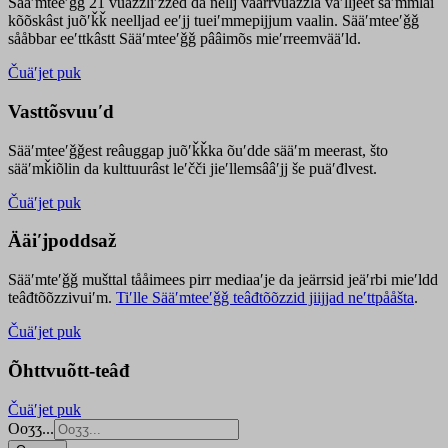
Sääʹmteeʹǧǧ 21 vuäzzliʹžžed da nellj väärrvuäzzla vaʹlljeet säʹmmlai
kõõskâst juõʹǩǩ neelljad eeʹjj tueiʹmmepijjum vaalin. Sääʹmteeʹǧǧ
sååbbar eeʹttkâstt Sääʹmteeʹǧǧ pââimõs mieʹrreemvääʹld.
Čuäʹjet puk
Vasttõsvuuʹd
Sääʹmteeʹǧǧest
reâuggap
juõʹǩǩka
õuʹdde
sääʹm meer
ast
, što
sääʹmǩiõlin da kulttuurâst leʹčči jieʹllemsââʹjj še puäʹđlvest.
Čuäʹjet puk
Ääiʹjpoddsaž
Sääʹmteʹǧǧ mušttal tååimees pirr mediaaʹje da jeärrsid jeäʹrbi mieʹldd
teâđtõõzzivuiʹm.
Tiʹlle Sääʹmteeʹǧǧ teâđtõõzzid jiijjad neʹttpååšta
.
Čuäʹjet puk
Õhttvuõtt-teâđ
Čuäʹjet puk
Ooʒʒ...