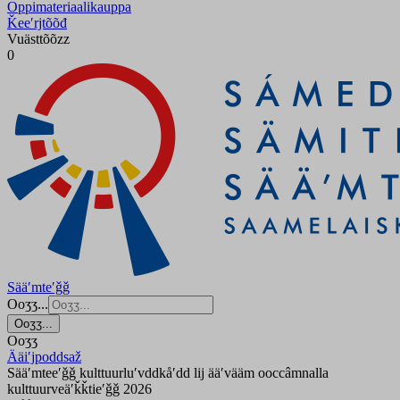
Oppimateriaalikauppa
Ǩeeʹrjtõõđ
Vuästtõõzz
0
Sääʹmteʹǧǧ
Ooʒʒ...
Ooʒʒ...
Ooʒʒ
Ääiʹjpoddsaž
Sääʹmteeʹǧǧ kulttuurluʹvddkåʹdd lij ääʹvääm ooccâmnalla
kulttuurveäʹǩǩtieʹǧǧ 2026