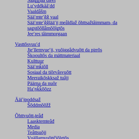
Saaǥǥjååʹđteei
Luʹvddkååʹdd
Vaaldâšm
Sääʹmteʹǧǧ vaal
Sääʹmteʹǧǧlääʹjj meâldlaž õhttsažtåimmam- da
saǥstõõllâmõõlǥtõs
Jeeʹres tåimmorgaan
Vasttõsvuuʹd
Jieʹllemvueʹjj, vuõiggâdvuõtt da pirrõs
Škooultõs da mättmateriaal
Kulttuur
Sääʹmǩiõll
Sosiaal da tiõrvâsvuõtt
Meeraikõskksaž tuâjj
Päärna da nuõr
Haʹŋǩǩõõzz
Ääiʹjpoddsaž
Šõddmõõžž
Õhttvuõtt-teâđ
Laasktemteâđ
Media
Teâttsuõjj
Vuällamvuõttčiõlǥtõs