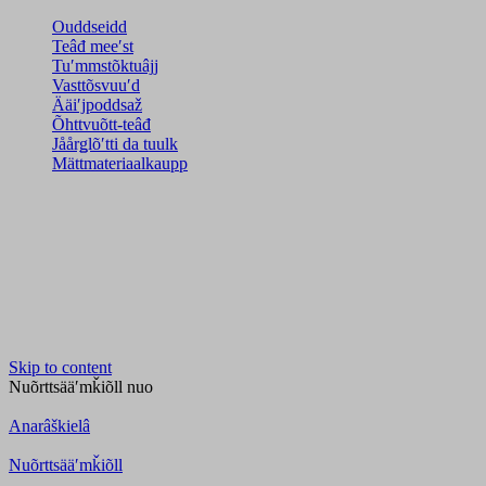
Ouddseidd
Teâđ meeʹst
Tuʹmmstõktuâjj
Vasttõsvuuʹd
Ääiʹjpoddsaž
Õhttvuõtt-teâđ
Jåårǥlõʹtti da tuulk
Mättmateriaalkaupp
Skip to content
Nuõrttsääʹmǩiõll
nuo
Anarâškielâ
Nuõrttsääʹmǩiõll