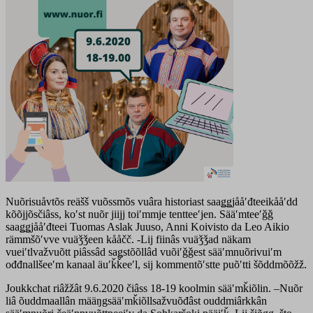
Nuõrisuåvtõs reäšš vuõssmõs vuâra historiast saaǥǥjååʹđteeikååʹdd
kõõjjõsčiâss, koʹst nuõr jiijj toiʹmmje tentteeʹjen. Sääʹmteeʹǧǧ
saaǥǥjååʹđteei Tuomas Aslak Juuso, Anni Koivisto da Leo Aikio
rämmšõʹvve vuäǯǯeen kååčč. -Lij fiinâs vuäǯǯad näkam
vueiʹtlvažvuõtt piâssâd saǥstõõllâd vuõiʹǧǧest sääʹmnuõrivuiʹm
ođđnallšeeʹm kanaal äuʹǩǩeeʹl, sij kommentõʹstte puõʹtti šõddmõõžž.
Joukkchat riâžžât 9.6.2020 čiâss 18-19 koolmin sääʹmǩiõlin. –Nuõr
liâ õuddmaallân määŋgsääʹmǩiõllsažvuõđâst ouddmiârkkân