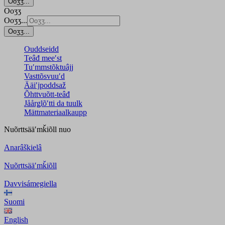
Ooʒʒ...
Ooʒʒ
Ooʒʒ...
Ooʒʒ...
Ouddseidd
Teâđ meeʹst
Tuʹmmstõktuâjj
Vasttõsvuuʹd
Ääiʹjpoddsaž
Õhttvuõtt-teâđ
Jåårǥlõʹtti da tuulk
Mättmateriaalkaupp
Nuõrttsääʹmǩiõll
nuo
Anarâškielâ
Nuõrttsääʹmǩiõll
Davvisámegiella
Suomi
English