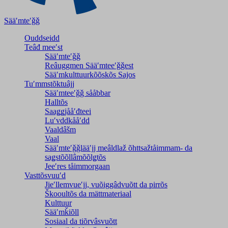
Sääʹmteʹǧǧ
Ouddseidd
Teâđ meeʹst
Sääʹmteʹǧǧ
Reâuggmen Sääʹmteeʹǧǧest
Sääʹmkulttuurkõõskõs Sajos
Tuʹmmstõktuâjj
Sääʹmteeʹǧǧ sååbbar
Halltõs
Saaǥǥjååʹđteei
Luʹvddkååʹdd
Vaaldâšm
Vaal
Sääʹmteʹǧǧlääʹjj meâldlaž õhttsažtåimmam- da
saǥstõõllâmõõlǥtõs
Jeeʹres tåimmorgaan
Vasttõsvuuʹd
Jieʹllemvueʹjj, vuõiggâdvuõtt da pirrõs
Škooultõs da mättmateriaal
Kulttuur
Sääʹmǩiõll
Sosiaal da tiõrvâsvuõtt