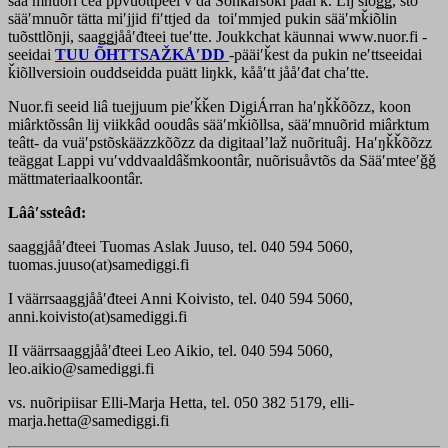
sääʹmnuõri čeäʹppvuõttpeeiʹv da Sohkaršoki pääiʹǩ. Lij šiõǥǥ, što
sääʹmnuõr tätta miʹjjid fiʹttjed da toiʹmmjed pukin sääʹmǩiõlin
tuõsttlõnji, saaǥǥjååʹđteei tueʹtte. Joukkchat käunnai www.nuor.fi -
seeidai
TUU ÕHTTSAŽKÅʹDD
-pääiʹǩest da pukin neʹttseeidai
ǩiõllversioin ouddseidda puätt liŋkk, kååʹtt jååʹđat chaʹtte.
Nuor.fi seeid liâ tuejjuum pieʹǩǩen DigiÁrran haʹŋǩǩõõzz, koon
miârktõssân lij viikkâd ooudâs sääʹmǩiõllsa, sääʹmnuõrid miârktum
teâtt- da vuäʹpstõskääzzkõõzz da digitaalʼlaž nuõrituâj. Haʹŋǩǩõõzz
teäggat Lappi vuʹvddvaaldâšmkoontâr, nuõrisuåvtõs da Sääʹmteeʹǧǧ
mättmateriaalkoontâr.
Lââʹssteâđ:
saaggjååʹđteei Tuomas Aslak Juuso, tel. 040 594 5060,
tuomas.juuso(at)samediggi.fi
I väärrsaaggjååʹđteei Anni Koivisto, tel. 040 594 5060,
anni.koivisto(at)samediggi.fi
II väärrsaaggjååʹđteei Leo Aikio, tel. 040 594 5060,
leo.aikio@samediggi.fi
vs. nuõripiisar Elli-Marja Hetta, tel. 050 382 5179, elli-
marja.hetta@samediggi.fi