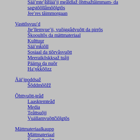
Sääʹmteʹǧǧlääʹjj meâldlaž õhttsažtåimmam- da
saǥstõõllâmõõlǥtõs
Jeeʹres tåimmorgaan
Vasttõsvuuʹd
Jieʹllemvueʹjj, vuõiggâdvuõtt da pirrõs
Škooultõs da mättmateriaal
Kulttuur
Sääʹmǩiõll
Sosiaal da tiõrvâsvuõtt
Meeraikõskksaž tuâjj
Päärna da nuõr
Haʹŋǩǩõõzz
Ääiʹjpoddsaž
Šõddmõõžž
Õhttvuõtt-teâđ
Laasktemteâđ
Media
Teâttsuõjj
Vuällamvuõttčiõlǥtõs
Mättmateriaalkaupp
Mättmateriaal