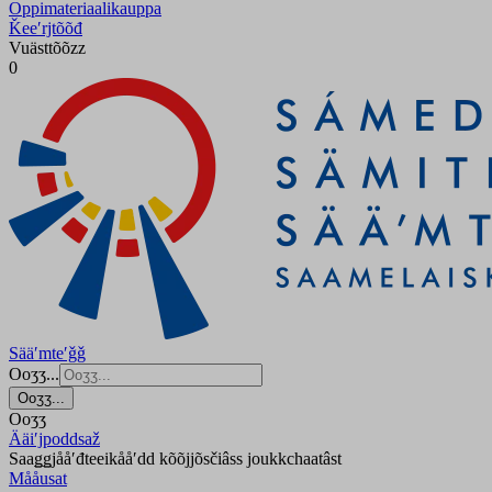
Oppimateriaalikauppa
Ǩeeʹrjtõõđ
Vuästtõõzz
0
Sääʹmteʹǧǧ
Ooʒʒ...
Ooʒʒ...
Ooʒʒ
Ääiʹjpoddsaž
Saaǥǥjååʹđteeikååʹdd kõõjjõsčiâss joukkchaatâst
Mååusat