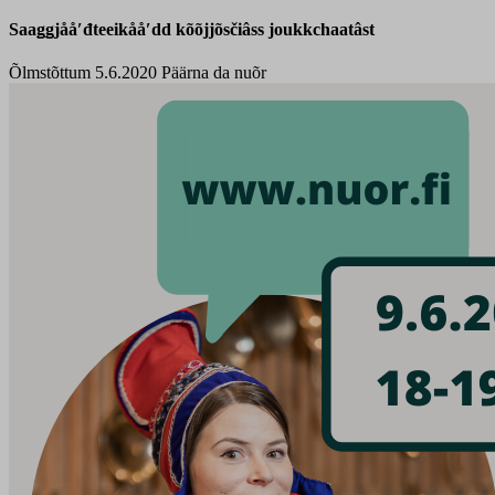
Saaǥǥjååʹđteeikååʹdd kõõjjõsčiâss joukkchaatâst
Õlmstõttum 5.6.2020
Päärna da nuõr