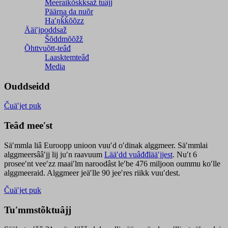
Meeraikõskksaž tuâjj
Päärna da nuõr
Haʹŋǩǩõõzz
Ääiʹjpoddsaž
Šõddmõõžž
Õhttvuõtt-teâđ
Laasktemteâđ
Media
Ouddseidd
Čuäʹjet puk
Teâđ meeʹst
Säʹmmla liâ Euroopp unioon vuuʹd oʹdinak alggmeer. Säʹmmlai
alggmeersââʹjj lij juʹn raavuum
Lääʹdd vuâđđlääʹjjest
. Nuʹt 6
proseeʹnt veeʹzz maaiʹlm naroodâst leʹbe 476 miljoon oummu koʹlle
alggmeeraid. Alggmeer jeäʹlle 90 jeeʹres riikk vuuʹdest.
Čuäʹjet puk
Tuʹmmstõktuâjj