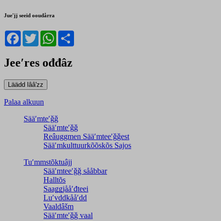
Jueʹjj seeid ooudårra
Facebook
Twitter
WhatsApp
Share
Jeeʹres ođđâz
Palaa alkuun
Sääʹmteʹǧǧ
Sääʹmteʹǧǧ
Reâuggmen Sääʹmteeʹǧǧest
Sääʹmkulttuurkõõskõs Sajos
Tuʹmmstõktuâjj
Sääʹmteeʹǧǧ sååbbar
Halltõs
Saaǥǥjååʹđteei
Luʹvddkååʹdd
Vaaldâšm
Sääʹmteʹǧǧ vaal