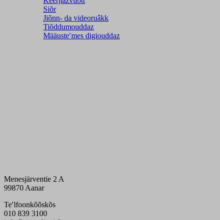
Ǩeerjlažvuõtt
Siõr
Jiõnn- da videoruâkk
Tiõddumouddaz
Määusteʹmes digiouddaz
Menesjärventie 2 A
99870 Aanar
Teʹlfoonkõõskõs
010 839 3100