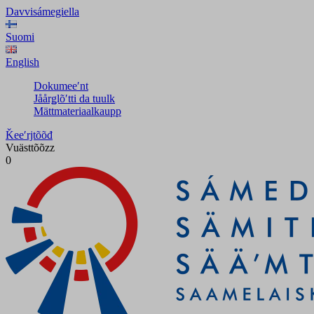
Davvisámegiella
Suomi
English
Dokumeeʹnt
Jåårǥlõʹtti da tuulk
Mättmateriaalkaupp
Ǩeeʹrjtõõđ
Vuästtõõzz
0