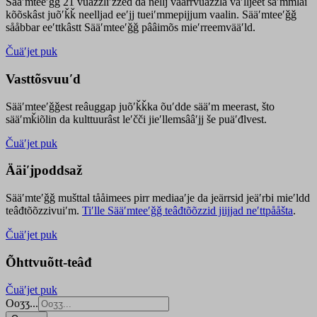
Sääʹmteeʹǧǧ 21 vuäzzliʹžžed da nellj väärrvuäzzla vaʹlljeet säʹmmlai
kõõskâst juõʹǩǩ neelljad eeʹjj tueiʹmmepijjum vaalin. Sääʹmteeʹǧǧ
sååbbar eeʹttkâstt Sääʹmteeʹǧǧ pââimõs mieʹrreemvääʹld.
Čuäʹjet puk
Vasttõsvuuʹd
Sääʹmteeʹǧǧest
reâuggap
juõʹǩǩka
õuʹdde
sääʹm meer
ast
, što
sääʹmǩiõlin da kulttuurâst leʹčči jieʹllemsââʹjj še puäʹđlvest.
Čuäʹjet puk
Ääiʹjpoddsaž
Sääʹmteʹǧǧ mušttal tååimees pirr mediaaʹje da jeärrsid jeäʹrbi mieʹldd
teâđtõõzzivuiʹm.
Tiʹlle Sääʹmteeʹǧǧ teâđtõõzzid jiijjad neʹttpååšta
.
Čuäʹjet puk
Õhttvuõtt-teâđ
Čuäʹjet puk
Ooʒʒ...