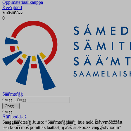
Oppimateriaalikauppa
Ǩeeʹrjtõõđ
Vuästtõõzz
0
Sääʹmteʹǧǧ
Ooʒʒ...
Ooʒʒ...
Ooʒʒ
Ääiʹjpoddsaž
Saaǥǥjååʹđteeʹjj Juuso: ”Sääʹmteʹǧǧlääʹjj hueʹneld ǩiâvvmõõžžâst
leäi kõõččmõš poliittlaž täättast, ij äʹšš-siiskõõzz vaiggâdvuõđin”