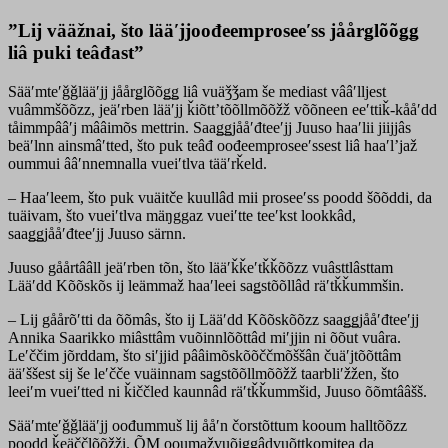
”Lij vääžnai, što lääʹjjoođeemproseeʹss jåårǥlõõǥǥ
liâ puki teâđast”
Sääʹmteʹǧǧlääʹjj jåårǥlõõǥǥ liâ vuäǯǯam še mediast vââʹlljest
vuâmmšõõzz, jeäʹrben lääʹjj ǩiõttʼtõõllmõõžž võõneen eeʹttiǩ-kååʹdd
tåimmpââʹj mââimõs mettrin. Saaǥǥjååʹđteeʹjj Juuso haaʹlii jiijjâs
beäʹlnn ainsmâʹtted, što puk teâđ oođeemproseeʹssest liâ haaʹlʼjaž
oummui ââʹnnemnalla vueiʹtlva tääʹrǩeld.
– Haaʹleem, što puk vuäitče kuullâd mii proseeʹss poodd šõõddi, da
tuäivam, što vueiʹtlva mäŋggaz vueiʹtte teeʹkst lookkâd,
saaǥǥjååʹđteeʹjj Juuso särnn.
Juuso gåårtââll jeäʹrben tõn, što lääʹǩǩeʹtǩǩõõzz vuâsttlâsttam
Lääʹdd Kõõskõs ij leämmaž haaʹleei saǥstõõllâd räʹtǩǩummšin.
– Lij gåårõʹtti da õõmâs, što ij Lääʹdd Kõõskõõzz saaǥǥjååʹđteeʹjj
Annika Saarikko miâsttâm vuõinnlõõttâd miʹjjin ni õõut vuâra.
Leʹččim jõrddam, što siʹjjid pââimõskõõččmõššân čuäʹjtõõttâm
ääʹššest sij še leʹčče vuäinnam saǥstõõllmõõžž taarbliʹžžen, što
leeiʹm vueiʹtted ni ǩiččled kaunnâd räʹtǩǩummšid, Juuso õõmtââšš.
Sääʹmteʹǧǧlääʹjj oođummuš lij ååʹn čorstõttum kooum halltõõzz
poodd ǩeäččlõõžži. ÕM ooumažvuõiggâdvuõttkomitea da