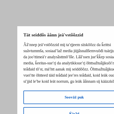
Tät seiddõs âânn jeäʹvstõõzzid
Ââʹnnep jeäʹvstõõzzid mij taʹrjjeem siiskõõzz da ǩeittsi
suåvtummša, sosiaalʼlaž media jiijjâsnallšemvuõđi tuärj
da jooʹttimeäʹr analysâsttmõʹšše. Lââʹssen jueʹǩǩep sosia
media, ǩeeitas-sueʹrj da analytikksueʹrj õhttsažtuâjjkuõiʹ
teâđaid tõʹst, mäʹhtt aanak mij seiddõõzz. Õhttsažtuâjjku
vueiʹtte õhtteed täid teâđaid jeeʹres teâđaid, koid leäk o
siʹjjid leʹbe koid leät norrum, ǥu leäk âânnam sij kääzzk
Soovâž puk
Ǩieʹld