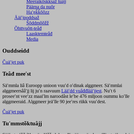
Meeraikõskksaž tuâjj
Päärna da nuõr
Haʹŋǩǩõõzz
Ääiʹjpoddsaž
Šõddmõõžž
Õhttvuõtt-teâđ
Laasktemteâđ
Media
Ouddseidd
Čuäʹjet puk
Teâđ meeʹst
Säʹmmla liâ Euroopp unioon vuuʹd oʹdinak alggmeer. Säʹmmlai
alggmeersââʹjj lij juʹn raavuum
Lääʹdd vuâđđlääʹjjest
. Nuʹt 6
proseeʹnt veeʹzz maaiʹlm naroodâst leʹbe 476 miljoon oummu koʹlle
alggmeeraid. Alggmeer jeäʹlle 90 jeeʹres riikk vuuʹdest.
Čuäʹjet puk
Tuʹmmstõktuâjj