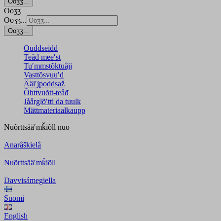
Ooʒʒ...
Ooʒʒ
Ooʒʒ...
Ooʒʒ...
Ouddseidd
Teâđ meeʹst
Tuʹmmstõktuâjj
Vasttõsvuuʹd
Ääiʹjpoddsaž
Õhttvuõtt-teâđ
Jåårǥlõʹtti da tuulk
Mättmateriaalkaupp
Nuõrttsääʹmǩiõll
nuo
Anarâškielâ
Nuõrttsääʹmǩiõll
Davvisámegiella
Suomi
English