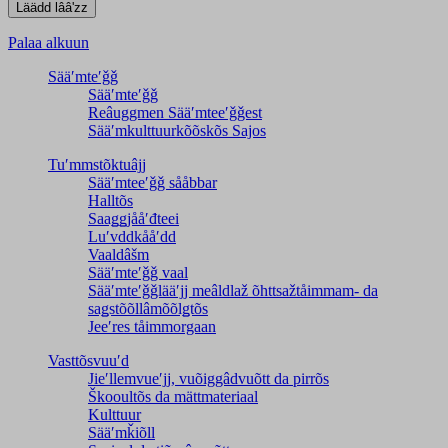
Palaa alkuun
Sääʹmteʹǧǧ
Sääʹmteʹǧǧ
Reâuggmen Sääʹmteeʹǧǧest
Sääʹmkulttuurkõõskõs Sajos
Tuʹmmstõktuâjj
Sääʹmteeʹǧǧ sååbbar
Halltõs
Saaǥǥjååʹđteei
Luʹvddkååʹdd
Vaaldâšm
Sääʹmteʹǧǧ vaal
Sääʹmteʹǧǧlääʹjj meâldlaž õhttsažtåimmam- da
saǥstõõllâmõõlǥtõs
Jeeʹres tåimmorgaan
Vasttõsvuuʹd
Jieʹllemvueʹjj, vuõiggâdvuõtt da pirrõs
Škooultõs da mättmateriaal
Kulttuur
Sääʹmǩiõll