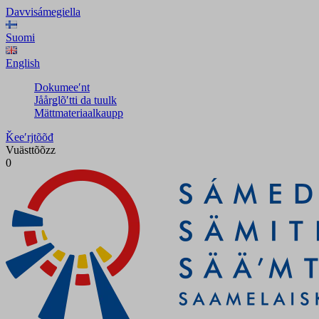
Davvisámegiella
Suomi
English
Dokumeeʹnt
Jåårǥlõʹtti da tuulk
Mättmateriaalkaupp
Ǩeeʹrjtõõđ
Vuästtõõzz
0