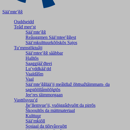
Sääʹmteʹǧǧ
Ouddseidd
Teâđ meeʹst
Sääʹmteʹǧǧ
Reâuggmen Sääʹmteeʹǧǧest
Sääʹmkulttuurkõõskõs Sajos
Tuʹmmstõktuâjj
Sääʹmteeʹǧǧ sååbbar
Halltõs
Saaǥǥjååʹđteei
Luʹvddkååʹdd
Vaaldâšm
Vaal
Sääʹmteʹǧǧlääʹjj meâldlaž õhttsažtåimmam- da
saǥstõõllâmõõlǥtõs
Jeeʹres tåimmorgaan
Vasttõsvuuʹd
Jieʹllemvueʹjj, vuõiggâdvuõtt da pirrõs
Škooultõs da mättmateriaal
Kulttuur
Sääʹmǩiõll
Sosiaal da tiõrvâsvuõtt