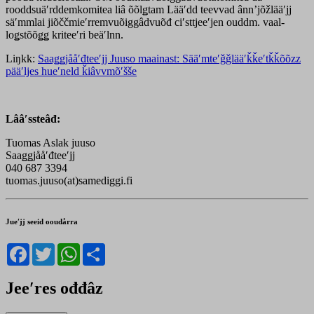
rooddsuäʹrddemkomitea liâ õõlǥtam Lääʹdd teevvad ânnʼjõžlääʹjj
säʹmmlai jiõččmieʹrremvuõiggâdvuõđ ciʹsttjeeʹjen ouddm. vaal-
loǥstõõǥǥ kriteeʹri beäʹlnn.
Liŋkk:
Saaǥǥjååʹđteeʹjj Juuso maainast: Sääʹmteʹǧǧlääʹǩǩeʹtǩǩõõzz
pääʹljes hueʹneld ǩiâvvmõʹšše
Lââʹssteâđ:
Tuomas Aslak juuso
Saaǥǥjååʹđteeʹjj
040 687 3394
tuomas.juuso(at)samediggi.fi
Jueʹjj seeid ooudårra
Facebook
Twitter
WhatsApp
Share
Jeeʹres ođđâz