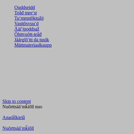
Ouddseidd
Teâđ meeʹst
Tuʹmmstõktuâjj
Vasttõsvuuʹd
Ääiʹjpoddsaž
Õhttvuõtt-teâđ
Jåårǥlõʹtti da tuulk
Mättmateriaalkaupp
Skip to content
Nuõrttsääʹmǩiõll
nuo
Anarâškielâ
Nuõrttsääʹmǩiõll