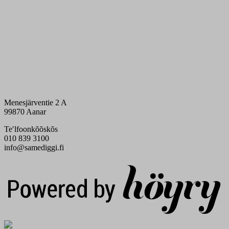
Menesjärventie 2 A
99870 Aanar
Teʹlfoonkõõskõs
010 839 3100
info@samediggi.fi
Digi- ja mainostoimisto Höyry Rovaniemi ja Oulu