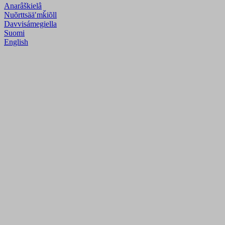
Anarâškielâ
Nuõrttsääʹmǩiõll
Davvisámegiella
Suomi
English