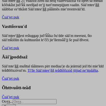
Sääʹmteeʹǧǧ 21 vuäzzliʹžžed da nellj väärrvuäzzla vaʹlljeet säʹmmlai
kõõskâst juõʹǩǩ neelljad eeʹjj tueiʹmmepijjum vaalin. Sääʹmteeʹǧǧ
sååbbar eeʹttkâstt Sääʹmteeʹǧǧ pââimõs mieʹrreemvääʹld.
Čuäʹjet puk
Vasttõsvuuʹd
Sääʹmteeʹǧǧest
reâuggap
juõʹǩǩka
õuʹdde
sääʹm meer
ast
, što
sääʹmǩiõlin da kulttuurâst leʹčči jieʹllemsââʹjj še puäʹđlvest.
Čuäʹjet puk
Ääiʹjpoddsaž
Sääʹmteʹǧǧ mušttal tååimees pirr mediaaʹje da jeärrsid jeäʹrbi mieʹldd
teâđtõõzzivuiʹm.
Tiʹlle Sääʹmteeʹǧǧ teâđtõõzzid jiijjad neʹttpååšta
.
Čuäʹjet puk
Õhttvuõtt-teâđ
Čuäʹjet puk
Ooʒʒ...