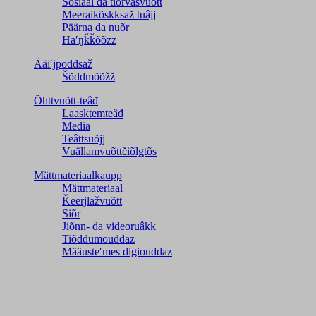
Sosiaal da tiõrvâsvuõtt
Meeraikõskksaž tuâjj
Päärna da nuõr
Haʹŋǩǩõõzz
Ääiʹjpoddsaž
Šõddmõõžž
Õhttvuõtt-teâđ
Laasktemteâđ
Media
Teâttsuõjj
Vuällamvuõttčiõlǥtõs
Mättmateriaalkaupp
Mättmateriaal
Ǩeerjlažvuõtt
Siõr
Jiõnn- da videoruâkk
Tiõddumouddaz
Määusteʹmes digiouddaz