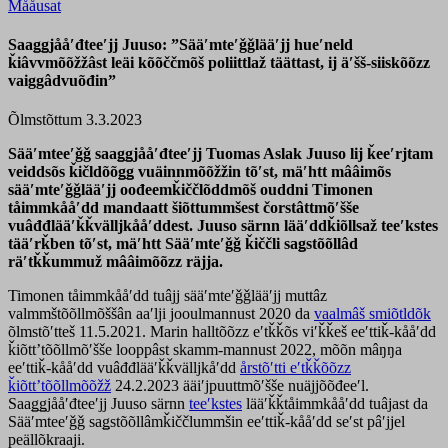
Mååusat
Saaǥǥjååʹđteeʹjj Juuso: ”Sääʹmteʹǧǧlääʹjj hueʹneld
ǩiâvvmõõžžâst leäi kõõččmõš poliittlaž täättast, ij äʹšš-siiskõõzz
vaiggâdvuõđin”
Õlmstõttum 3.3.2023
Sääʹmteeʹǧǧ saaǥǥjååʹđteeʹjj Tuomas Aslak Juuso lij ǩeeʹrjtam
veiddsõs ǩičldõõǥǥ vuäinnmõõžžin tõʹst, mäʹhtt mââimõs
sääʹmteʹǧǧlääʹjj oođeemǩiččlõddmõš ouddni Timonen
tåimmkååʹdd mandaatt šiõttummšest čorstâttmõʹšše
vuâđđlääʹǩǩvälljkååʹddest. Juuso särnn lääʹddǩiõllsaž teeʹkstes
tääʹrǩben tõʹst, mäʹhtt Sääʹmteʹǧǧ ǩiččli saǥstõõllâd
räʹtǩǩummuž mââimõõzz räjja.
Timonen tåimmkååʹdd tuâjj sääʹmteʹǧǧlääʹjj muttâz
valmmštõõllmõššân aaʹlji jooulmannust 2020 da
vaalmâš smiõtldõk
õlmstõʹtteš 11.5.2021. Marin halltõõzz eʹtǩǩõs viʹǩǩeš eeʹttiǩ-kååʹdd
ǩiõttʼtõõllmõʹšše looppâst skamm-mannust 2022, mõõn mâŋŋa
eeʹttiǩ-kååʹdd vuâđđlääʹǩǩvälljkåʹdd
årstõʹtti eʹtǩǩõõzz
ǩiõttʼtõõllmõõžž
24.2.2023 ääiʹjpuuttmõʹšše nuäjjõõđeeʹl.
Saaǥǥjååʹđteeʹjj Juuso särnn
teeʹkstes
lääʹǩǩtåimmkååʹdd tuâjast da
Sääʹmteeʹǧǧ saǥstõõllâmǩiččlummšin eeʹttiǩ-kååʹdd seʹst pâʹjjel
peällõkraaji.