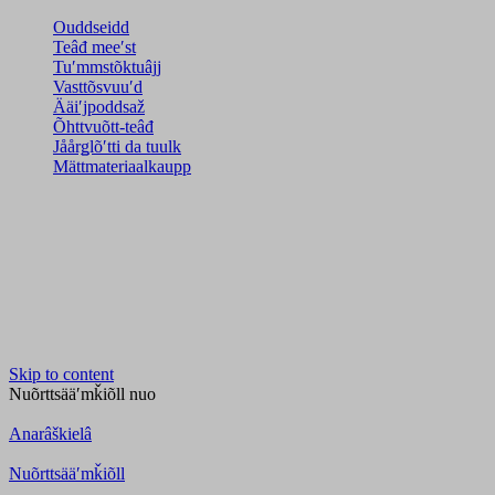
Ouddseidd
Teâđ meeʹst
Tuʹmmstõktuâjj
Vasttõsvuuʹd
Ääiʹjpoddsaž
Õhttvuõtt-teâđ
Jåårǥlõʹtti da tuulk
Mättmateriaalkaupp
Skip to content
Nuõrttsääʹmǩiõll
nuo
Anarâškielâ
Nuõrttsääʹmǩiõll