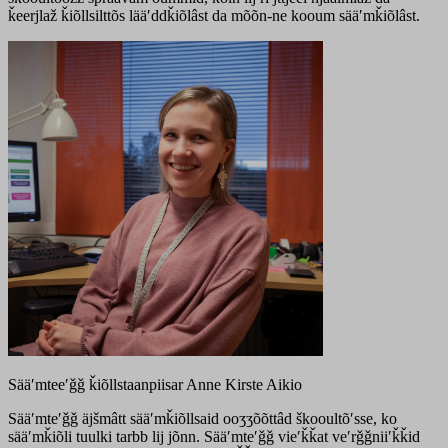
ǩeerjlaž ǩiõllsilttõs lääʹddǩiõlâst da mõõn-ne kooum sääʹmǩiõlâst.
Sääʹmteeʹǧǧ ǩiõllstaanpiisar Anne Kirste Aikio
Sääʹmteʹǧǧ äjšmâtt sääʹmǩiõllsaid ooʒʒõõttâd škooultõʹsse, ko
sääʹmǩiõli tuulki tarbb lij jõnn. Sääʹmteʹǧǧ vieʹǩǩat veʹrǧǧniiʹǩǩid