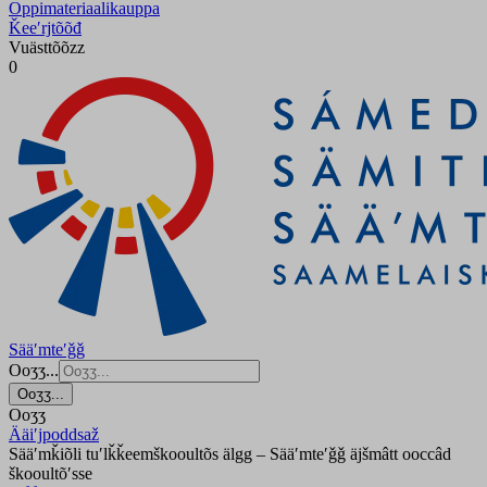
Oppimateriaalikauppa
Ǩeeʹrjtõõđ
Vuästtõõzz
0
Sääʹmteʹǧǧ
Ooʒʒ...
Ooʒʒ...
Ooʒʒ
Ääiʹjpoddsaž
Sääʹmǩiõli tuʹlǩǩeemškooultõs älgg – Sääʹmteʹǧǧ äjšmâtt ooccâd
škooultõʹsse