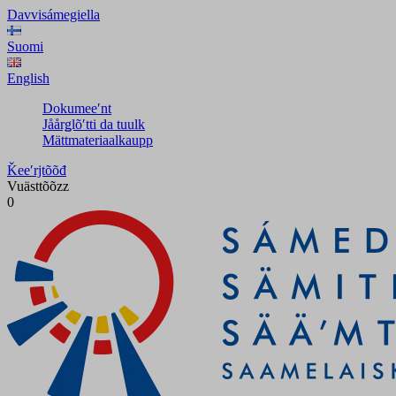
Davvisámegiella
Suomi
English
Dokumeeʹnt
Jåårǥlõʹtti da tuulk
Mättmateriaalkaupp
Ǩeeʹrjtõõđ
Vuästtõõzz
0