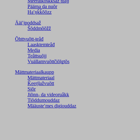
Meeraikõskksaž tuâjj
Päärna da nuõr
Haʹŋǩǩõõzz
Ääiʹjpoddsaž
Šõddmõõžž
Õhttvuõtt-teâđ
Laasktemteâđ
Media
Teâttsuõjj
Vuällamvuõttčiõlǥtõs
Mättmateriaalkaupp
Mättmateriaal
Ǩeerjlažvuõtt
Siõr
Jiõnn- da videoruâkk
Tiõddumouddaz
Määusteʹmes digiouddaz