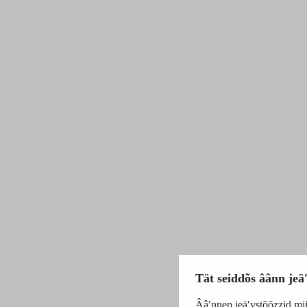
Tät seiddõs âânn jeä
Ââʹnnep jeäʹvstõõzzid mij 