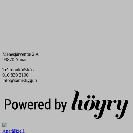
Menesjärventie 2 A
99870 Aanar
Teʹlfoonkõõskõs
010 839 3100
info@samediggi.fi
Digi- ja mainostoimisto Höyry Rovaniemi ja Oulu
Anarâškielâ