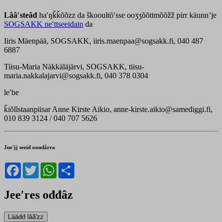
Lââʹsteâđ
haʹŋǩǩõõzz da škooultõʹsse ooʒʒõõttmõõžž pirr käunnʼje
SOGSAKK neʹttseeidain
da
Iiris Mäenpää, SOGSAKK, iiris.maenpaa@sogsakk.fi, 040 487
6887
Tiisu-Maria Näkkäläjärvi, SOGSAKK, tiisu-
maria.nakkalajarvi@sogsakk.fi, 040 378 0304
leʹbe
ǩiõllstaanpiisar Anne Kirste Aikio, anne-kirste.aikio@samediggi.fi,
010 839 3124 / 040 707 5626
Jueʹjj seeid ooudårra
Facebook
Twitter
WhatsApp
Share
Jeeʹres ođđâz