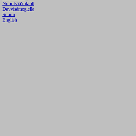
Nuõrttsääʹmǩiõll
Davvisámegiella
Suomi
English