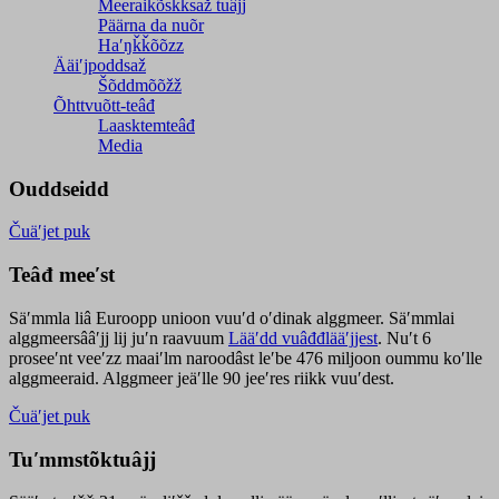
Meeraikõskksaž tuâjj
Päärna da nuõr
Haʹŋǩǩõõzz
Ääiʹjpoddsaž
Šõddmõõžž
Õhttvuõtt-teâđ
Laasktemteâđ
Media
Ouddseidd
Čuäʹjet puk
Teâđ meeʹst
Säʹmmla liâ Euroopp unioon vuuʹd oʹdinak alggmeer. Säʹmmlai
alggmeersââʹjj lij juʹn raavuum
Lääʹdd vuâđđlääʹjjest
. Nuʹt 6
proseeʹnt veeʹzz maaiʹlm naroodâst leʹbe 476 miljoon oummu koʹlle
alggmeeraid. Alggmeer jeäʹlle 90 jeeʹres riikk vuuʹdest.
Čuäʹjet puk
Tuʹmmstõktuâjj