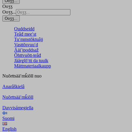
Ooʒʒ...
Ooʒʒ
Ooʒʒ...
Ooʒʒ...
Ouddseidd
Teâđ meeʹst
Tuʹmmstõktuâjj
Vasttõsvuuʹd
Ääiʹjpoddsaž
Õhttvuõtt-teâđ
Jåårǥlõʹtti da tuulk
Mättmateriaalkaupp
Nuõrttsääʹmǩiõll
nuo
Anarâškielâ
Nuõrttsääʹmǩiõll
Davvisámegiella
Suomi
English