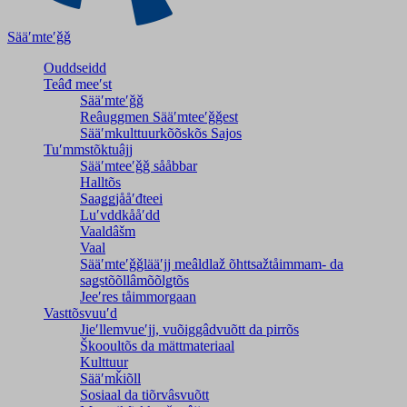
Sääʹmteʹǧǧ
Ouddseidd
Teâđ meeʹst
Sääʹmteʹǧǧ
Reâuggmen Sääʹmteeʹǧǧest
Sääʹmkulttuurkõõskõs Sajos
Tuʹmmstõktuâjj
Sääʹmteeʹǧǧ sååbbar
Halltõs
Saaǥǥjååʹđteei
Luʹvddkååʹdd
Vaaldâšm
Vaal
Sääʹmteʹǧǧlääʹjj meâldlaž õhttsažtåimmam- da
saǥstõõllâmõõlǥtõs
Jeeʹres tåimmorgaan
Vasttõsvuuʹd
Jieʹllemvueʹjj, vuõiggâdvuõtt da pirrõs
Škooultõs da mättmateriaal
Kulttuur
Sääʹmǩiõll
Sosiaal da tiõrvâsvuõtt