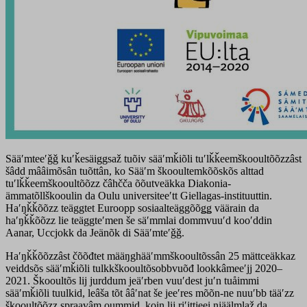
Sääʹmteeʹǧǧ kuʹǩesäiggsaž tuõiv sääʹmǩiõli tuʹlǩǩeemškooultõõzzâst
šâdd mââimõsân tuõttân, ko Sääʹm škooultemkõõskõs alttad
tuʹlǩǩeemškooultõõzz čâhčča õõutveäkka Diakonia-
ämmatõllškooulin da Oulu universiteeʹtt Giellagas-instituuttin.
Haʹŋǩǩõõzz teäggtet Euroopp sosiaalteäggõõǥǥ väärain da
haʹŋǩǩõõzz lie teäggteʹmen še säʹmmlai dommvuuʹd kooʹddin
Aanar, Uccjokk da Jeänõk di Sääʹmteʹǧǧ.
Haʹŋǩǩõõzzâst čõõđtet määŋghääʹmmškooultõssân 25 mättceäkkaz
veiddsõs sääʹmǩiõli tulkkškooultõsobbvuõđ lookkâmeeʹjj 2020–
2021. Škooultõs lij jurddum jeäʹrben vuuʹdest juʹn tuåimmi
sääʹmǩiõli tuulkid, leâša tõt ââʹnat še jeeʹres mõõn-ne nuuʹbb tääʹzz
škooultõõzz spraavâm oummid, koin lij riʹjttjeei njäälmlaž da