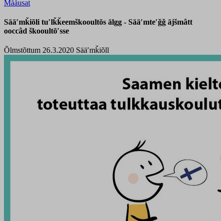
Mååusat
Sääʹmǩiõli tuʹlǩǩeemškooultõs älgg - Sääʹmteʹǧǧ äjšmâtt
ooccâd škooultõʹsse
Õlmstõttum 26.3.2020
Sääʹmǩiõll