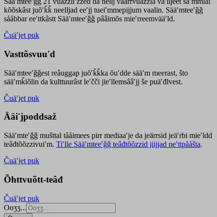
Sääʹmteeʹǧǧ 21 vuäzzliʹžžed da nellj väärrvuäzzla vaʹlljeet säʹmmlai
kõõskâst juõʹǩǩ neelljad eeʹjj tueiʹmmepijjum vaalin. Sääʹmteeʹǧǧ
sååbbar eeʹttkâstt Sääʹmteeʹǧǧ pââimõs mieʹrreemvääʹld.
Čuäʹjet puk
Vasttõsvuuʹd
Sääʹmteeʹǧǧest
reâuggap
juõʹǩǩka
õuʹdde
sääʹm meer
ast
, što
sääʹmǩiõlin da kulttuurâst leʹčči jieʹllemsââʹjj še puäʹđlvest.
Čuäʹjet puk
Ääiʹjpoddsaž
Sääʹmteʹǧǧ mušttal tååimees pirr mediaaʹje da jeärrsid jeäʹrbi mieʹldd
teâđtõõzzivuiʹm.
Tiʹlle Sääʹmteeʹǧǧ teâđtõõzzid jiijjad neʹttpååšta
.
Čuäʹjet puk
Õhttvuõtt-teâđ
Čuäʹjet puk
Ooʒʒ...