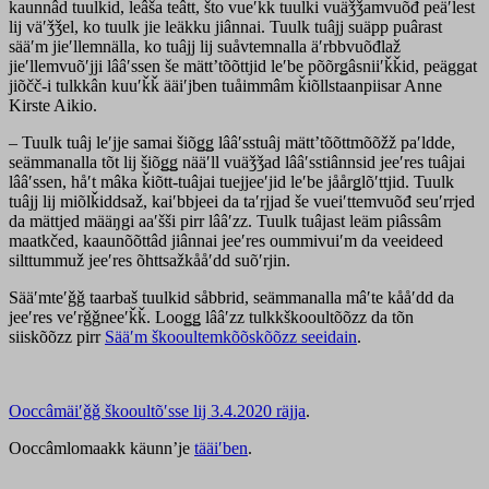
kaunnâd tuulkid, leâša teâtt, što vueʹǩǩ tuulki vuäǯǯamvuõđ peäʹlest
lij väʹǯǯel, ko tuulk jie leäkku jiânnai. Tuulk tuâjj suäpp puârast
sääʹm jieʹllemnälla, ko tuâjj lij suåvtemnalla äʹrbbvuõđlaž
jieʹllemvuõʹjji lââʹssen še mättʼtõõttjid leʹbe põõrǥâsniiʹǩǩid, peäggat
jiõčč-i tulkkân kuuʹǩǩ ääiʹjben tuåimmâm ǩiõllstaanpiisar Anne
Kirste Aikio.
– Tuulk tuâj leʹjje samai šiõǥǥ lââʹsstuâj mättʼtõõttmõõžž paʹldde,
seämmanalla tõt lij šiõǥǥ nääʹll vuäǯǯad lââʹsstiânnsid jeeʹres tuâjai
lââʹssen, håʹt mâka ǩiõtt-tuâjai tuejjeeʹjid leʹbe jåårǥlõʹttjid. Tuulk
tuâjj lij miõlǩiddsaž, kaiʹbbjeei da taʹrjjad še vueiʹttemvuõđ seuʹrrjed
da mättjed määŋgi aaʹšši pirr lââʹzz. Tuulk tuâjast leäm piâssâm
maatkčed, kaaunõõttâd jiânnai jeeʹres oummivuiʹm da veeideed
silttummuž jeeʹres õhttsažkååʹdd suõʹrjin.
Sääʹmteʹǧǧ taarbaš tuulkid såbbrid, seämmanalla mâʹte kååʹdd da
jeeʹres veʹrǧǧneeʹǩǩ. Looǥǥ lââʹzz tulkkškooultõõzz da tõn
siiskõõzz pirr
Sääʹm škooultemkõõskõõzz seeidain
.
Ooccâmäiʹǧǧ škooultõʹsse lij 3.4.2020 räjja
.
Ooccâmlomaakk käunnʼje
tääiʹben
.