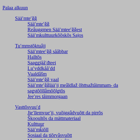
Palaa alkuun
Sääʹmteʹǧǧ
Sääʹmteʹǧǧ
Reâuggmen Sääʹmteeʹǧǧest
Sääʹmkulttuurkõõskõs Sajos
Tuʹmmstõktuâjj
Sääʹmteeʹǧǧ sååbbar
Halltõs
Saaǥǥjååʹđteei
Luʹvddkååʹdd
Vaaldâšm
Sääʹmteʹǧǧ vaal
Sääʹmteʹǧǧlääʹjj meâldlaž õhttsažtåimmam- da
saǥstõõllâmõõlǥtõs
Jeeʹres tåimmorgaan
Vasttõsvuuʹd
Jieʹllemvueʹjj, vuõiggâdvuõtt da pirrõs
Škooultõs da mättmateriaal
Kulttuur
Sääʹmǩiõll
Sosiaal da tiõrvâsvuõtt