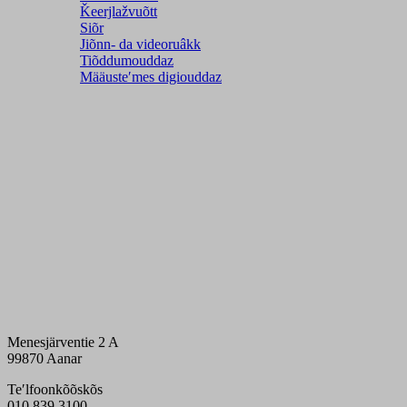
Ǩeerjlažvuõtt
Siõr
Jiõnn- da videoruâkk
Tiõddumouddaz
Määusteʹmes digiouddaz
Menesjärventie 2 A
99870 Aanar
Teʹlfoonkõõskõs
010 839 3100