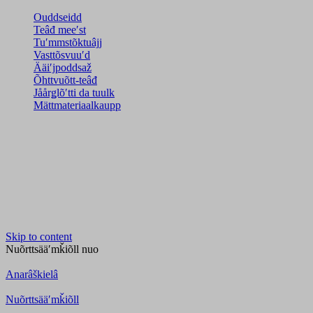
Ouddseidd
Teâđ meeʹst
Tuʹmmstõktuâjj
Vasttõsvuuʹd
Ääiʹjpoddsaž
Õhttvuõtt-teâđ
Jåårǥlõʹtti da tuulk
Mättmateriaalkaupp
Skip to content
Nuõrttsääʹmǩiõll
nuo
Anarâškielâ
Nuõrttsääʹmǩiõll