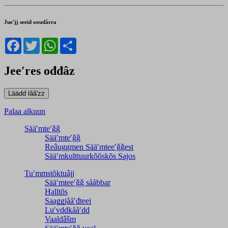
Jueʹjj seeid ooudårra
Facebook
Twitter
WhatsApp
Share
Jeeʹres ođđâz
Palaa alkuun
Sääʹmteʹǧǧ
Sääʹmteʹǧǧ
Reâuggmen Sääʹmteeʹǧǧest
Sääʹmkulttuurkõõskõs Sajos
Tuʹmmstõktuâjj
Sääʹmteeʹǧǧ sååbbar
Halltõs
Saaǥǥjååʹđteei
Luʹvddkååʹdd
Vaaldâšm