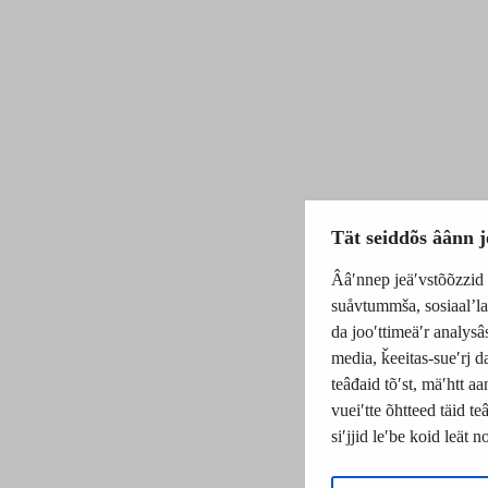
Tät seiddõs âânn j
Ââʹnnep jeäʹvstõõzzid m
suåvtummša, sosiaalʼla
da jooʹttimeäʹr analysâ
media, ǩeeitas-sueʹrj d
teâđaid tõʹst, mäʹhtt a
vueiʹtte õhtteed täid t
siʹjjid leʹbe koid leät