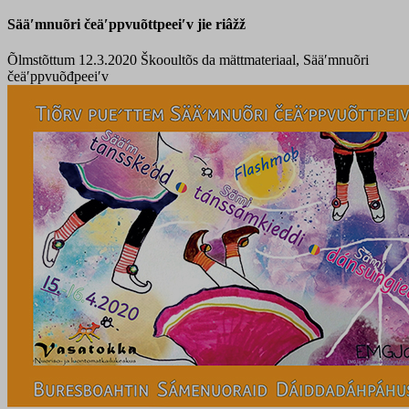
Sääʹmnuõri čeäʹppvuõttpeeiʹv jie riâžž
Õlmstõttum 12.3.2020
Škooultõs da mättmateriaal, Sääʹmnuõri
čeäʹppvuõđpeeiʹv