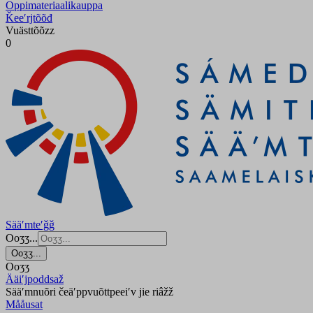
Oppimateriaalikauppa
Ǩeeʹrjtõõđ
Vuästtõõzz
0
Sääʹmteʹǧǧ
Ooʒʒ...
Ooʒʒ...
Ooʒʒ
Ääiʹjpoddsaž
Sääʹmnuõri čeäʹppvuõttpeeiʹv jie riâžž
Mååusat