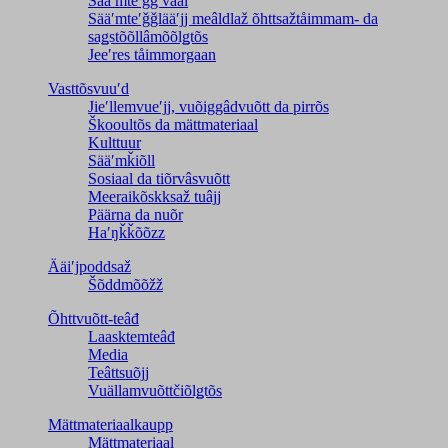
Sääʹmteʹǧǧ vaal
Sääʹmteʹǧǧlääʹjj meâldlaž õhttsažtåimmam- da
saǥstõõllâmõõlǥtõs
Jeeʹres tåimmorgaan
Vasttõsvuuʹd
Jieʹllemvueʹjj, vuõiggâdvuõtt da pirrõs
Škooultõs da mättmateriaal
Kulttuur
Sääʹmǩiõll
Sosiaal da tiõrvâsvuõtt
Meeraikõskksaž tuâjj
Päärna da nuõr
Haʹŋǩǩõõzz
Ääiʹjpoddsaž
Šõddmõõžž
Õhttvuõtt-teâđ
Laasktemteâđ
Media
Teâttsuõjj
Vuällamvuõttčiõlǥtõs
Mättmateriaalkaupp
Mättmateriaal