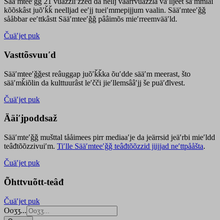
Sääʹmteeʹǧǧ 21 vuäzzliʹžžed da nellj väärrvuäzzla vaʹlljeet säʹmmlai
kõõskâst juõʹǩǩ neelljad eeʹjj tueiʹmmepijjum vaalin. Sääʹmteeʹǧǧ
sååbbar eeʹttkâstt Sääʹmteeʹǧǧ pââimõs mieʹrreemvääʹld.
Čuäʹjet puk
Vasttõsvuuʹd
Sääʹmteeʹǧǧest
reâuggap
juõʹǩǩka
õuʹdde
sääʹm meer
ast
, što
sääʹmǩiõlin da kulttuurâst leʹčči jieʹllemsââʹjj še puäʹđlvest.
Čuäʹjet puk
Ääiʹjpoddsaž
Sääʹmteʹǧǧ mušttal tååimees pirr mediaaʹje da jeärrsid jeäʹrbi mieʹldd
teâđtõõzzivuiʹm.
Tiʹlle Sääʹmteeʹǧǧ teâđtõõzzid jiijjad neʹttpååšta
.
Čuäʹjet puk
Õhttvuõtt-teâđ
Čuäʹjet puk
Ooʒʒ...