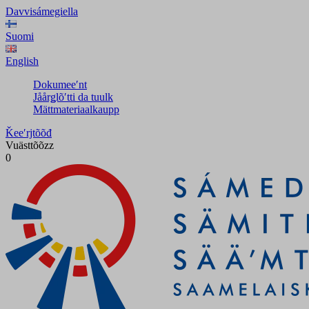
Davvisámegiella
Suomi
English
Dokumeeʹnt
Jåårǥlõʹtti da tuulk
Mättmateriaalkaupp
Ǩeeʹrjtõõđ
Vuästtõõzz
0