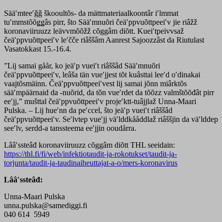
Sääʹmteeʹǧǧ škooultõs- da mättmateriaalkoontâr iʹlmmat
tuʹmmstõõǥǥâs pirr, što Sääʹmnuõri čeäʹppvuõttpeeiʹv jie riâžž
koronaviiruuzz leävvmõõžž cõggâm diõtt. Kueiʹtpeivvsaž
čeäʹppvuõttpeeiʹv leʹčče riâššâm Aanrest Sajoozzâst da Riutulast
Vasatokkast 15.-16.4.
”Lij samai gåår, ko jeäʹp vueiʹt riâššâd Sääʹmnuõri
čeäʹppvuõttpeeiʹv, leâša tän vueʹjjest tõt kuâsttai leeʹd oʹdinakai
vaajtõsmäinn. Čeäʹppvuõttpeeiʹvest lij samai jõnn miârktõs
sääʹmpäärnaid da -nuõrid, da tõn vueʹrdet da tõõzz valmštõõđât pirr
eeʹjj,” mušttal čeäʹppvuõttpeeiʹv projeʹktt-tuâjjlaž Unna-Maari
Pulska. – Lij hueʹnn da peʹccel, što jeäʹp vueiʹt riâššâd
čeäʹppvuõttpeeiʹv. Seʹlvtep vueʹjj väʹlddkååddlaž riâššjin da väʹlddep
seeʹlv, serdd-a tanssteema eeʹjjin ooudårra.
Lââʹssteâđ koronaviiruuzz cõggâm diõtt THL seeidain:
https://thl.fi/fi/web/infektiotaudit-ja-rokotukset/taudit-ja-
torjunta/taudit-ja-taudinaiheuttajat-a-o/mers-koronavirus
Lââʹssteâđ:
Unna-Maari Pulska
unna.pulska@samediggi.fi
040 614 5949