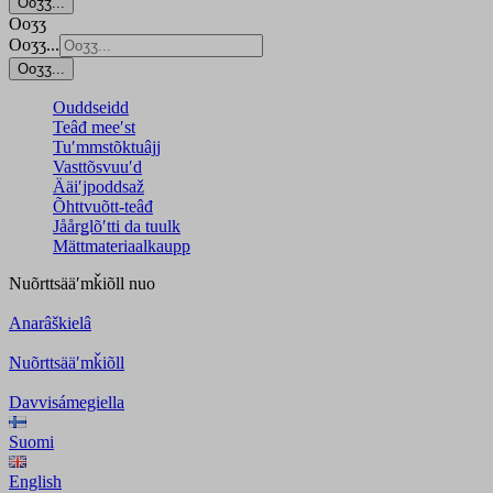
Ooʒʒ...
Ooʒʒ
Ooʒʒ...
Ooʒʒ...
Ouddseidd
Teâđ meeʹst
Tuʹmmstõktuâjj
Vasttõsvuuʹd
Ääiʹjpoddsaž
Õhttvuõtt-teâđ
Jåårǥlõʹtti da tuulk
Mättmateriaalkaupp
Nuõrttsääʹmǩiõll
nuo
Anarâškielâ
Nuõrttsääʹmǩiõll
Davvisámegiella
Suomi
English