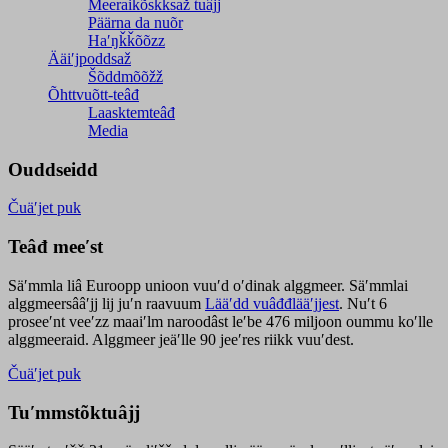
Meeraikõskksaž tuâjj
Päärna da nuõr
Haʹŋǩǩõõzz
Ääiʹjpoddsaž
Šõddmõõžž
Õhttvuõtt-teâđ
Laasktemteâđ
Media
Ouddseidd
Čuäʹjet puk
Teâđ meeʹst
Säʹmmla liâ Euroopp unioon vuuʹd oʹdinak alggmeer. Säʹmmlai
alggmeersââʹjj lij juʹn raavuum
Lääʹdd vuâđđlääʹjjest
. Nuʹt 6
proseeʹnt veeʹzz maaiʹlm naroodâst leʹbe 476 miljoon oummu koʹlle
alggmeeraid. Alggmeer jeäʹlle 90 jeeʹres riikk vuuʹdest.
Čuäʹjet puk
Tuʹmmstõktuâjj