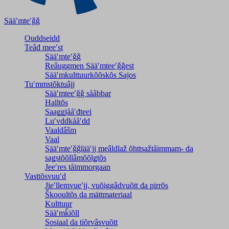
Sääʹmteʹǧǧ
Ouddseidd
Teâđ meeʹst
Sääʹmteʹǧǧ
Reâuggmen Sääʹmteeʹǧǧest
Sääʹmkulttuurkõõskõs Sajos
Tuʹmmstõktuâjj
Sääʹmteeʹǧǧ sååbbar
Halltõs
Saaǥǥjååʹđteei
Luʹvddkååʹdd
Vaaldâšm
Vaal
Sääʹmteʹǧǧlääʹjj meâldlaž õhttsažtåimmam- da
saǥstõõllâmõõlǥtõs
Jeeʹres tåimmorgaan
Vasttõsvuuʹd
Jieʹllemvueʹjj, vuõiggâdvuõtt da pirrõs
Škooultõs da mättmateriaal
Kulttuur
Sääʹmǩiõll
Sosiaal da tiõrvâsvuõtt