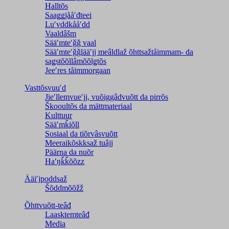
Halltõs
Saaǥǥjååʹđteei
Luʹvddkååʹdd
Vaaldâšm
Sääʹmteʹǧǧ vaal
Sääʹmteʹǧǧlääʹjj meâldlaž õhttsažtåimmam- da
saǥstõõllâmõõlǥtõs
Jeeʹres tåimmorgaan
Vasttõsvuuʹd
Jieʹllemvueʹjj, vuõiggâdvuõtt da pirrõs
Škooultõs da mättmateriaal
Kulttuur
Sääʹmǩiõll
Sosiaal da tiõrvâsvuõtt
Meeraikõskksaž tuâjj
Päärna da nuõr
Haʹŋǩǩõõzz
Ääiʹjpoddsaž
Šõddmõõžž
Õhttvuõtt-teâđ
Laasktemteâđ
Media