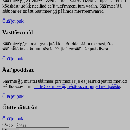
Sääʹmteeʹǧǧ 21 vuäzzliʹžžed da nellj väärrvuäzzla vaʹlljeet säʹmmlai
kõõskâst juõʹǩǩ neelljad eeʹjj tueiʹmmepijjum vaalin. Sääʹmteeʹǧǧ
sååbbar eeʹttkâstt Sääʹmteeʹǧǧ pââimõs mieʹrreemvääʹld.
Čuäʹjet puk
Vasttõsvuuʹd
Sääʹmteeʹǧǧest
reâuggap
juõʹǩǩka
õuʹdde
sääʹm meer
ast
, što
sääʹmǩiõlin da kulttuurâst leʹčči jieʹllemsââʹjj še puäʹđlvest.
Čuäʹjet puk
Ääiʹjpoddsaž
Sääʹmteʹǧǧ mušttal tååimees pirr mediaaʹje da jeärrsid jeäʹrbi mieʹldd
teâđtõõzzivuiʹm.
Tiʹlle Sääʹmteeʹǧǧ teâđtõõzzid jiijjad neʹttpååšta
.
Čuäʹjet puk
Õhttvuõtt-teâđ
Čuäʹjet puk
Ooʒʒ...