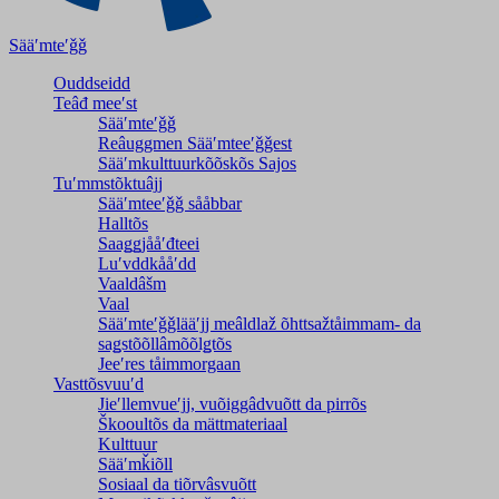
Sääʹmteʹǧǧ
Ouddseidd
Teâđ meeʹst
Sääʹmteʹǧǧ
Reâuggmen Sääʹmteeʹǧǧest
Sääʹmkulttuurkõõskõs Sajos
Tuʹmmstõktuâjj
Sääʹmteeʹǧǧ sååbbar
Halltõs
Saaǥǥjååʹđteei
Luʹvddkååʹdd
Vaaldâšm
Vaal
Sääʹmteʹǧǧlääʹjj meâldlaž õhttsažtåimmam- da
saǥstõõllâmõõlǥtõs
Jeeʹres tåimmorgaan
Vasttõsvuuʹd
Jieʹllemvueʹjj, vuõiggâdvuõtt da pirrõs
Škooultõs da mättmateriaal
Kulttuur
Sääʹmǩiõll
Sosiaal da tiõrvâsvuõtt