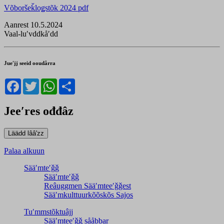
Võboršeǩloǥstõk 2024 pdf
Aanrest 10.5.2024
Vaal-luʹvddkåʹdd
Jueʹjj seeid ooudårra
Facebook
Twitter
WhatsApp
Share
Jeeʹres ođđâz
Palaa alkuun
Sääʹmteʹǧǧ
Sääʹmteʹǧǧ
Reâuggmen Sääʹmteeʹǧǧest
Sääʹmkulttuurkõõskõs Sajos
Tuʹmmstõktuâjj
Sääʹmteeʹǧǧ sååbbar