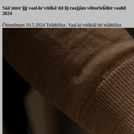
Sääʹmteeʹǧǧ vaal-luʹvddkåʹdd lij raajjâm võboršeǩliist vaalid
2024
Õlmstõttum 10.5.2024
Teâđtõõzz, Vaal-luʹvddkååʹdd teâđtõõzz