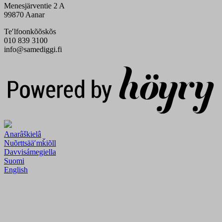
Menesjärventie 2 A
99870 Aanar
Teʹlfoonkõõskõs
010 839 3100
info@samediggi.fi
Digi- ja mainostoimisto Höyry Rovaniemi ja Oulu
Anarâškielâ
Nuõrttsääʹmǩiõll
Davvisámegiella
Suomi
English