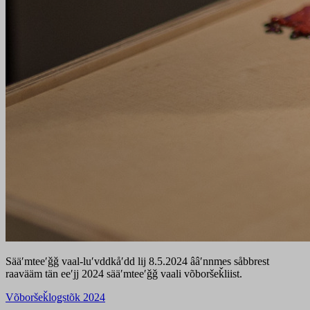
Sääʹmteeʹǧǧ vaal-luʹvddkåʹdd lij 8.5.2024 ââʹnnmes såbbrest
raavääm tän eeʹjj 2024 sääʹmteeʹǧǧ vaali võboršeǩliist.
Võboršeǩloǥstõk 2024