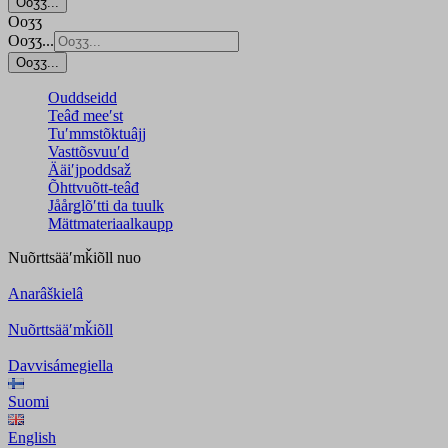
Ooʒʒ...
Ooʒʒ
Ooʒʒ...
Ooʒʒ...
Ouddseidd
Teâđ meeʹst
Tuʹmmstõktuâjj
Vasttõsvuuʹd
Ääiʹjpoddsaž
Õhttvuõtt-teâđ
Jåårǥlõʹtti da tuulk
Mättmateriaalkaupp
Nuõrttsääʹmǩiõll
nuo
Anarâškielâ
Nuõrttsääʹmǩiõll
Davvisámegiella
Suomi
English