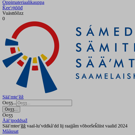
Oppimateriaalikauppa
Ǩeeʹrjtõõđ
Vuästtõõzz
0
Sääʹmteʹǧǧ
Ooʒʒ...
Ooʒʒ...
Ooʒʒ
Ääiʹjpoddsaž
Sääʹmteeʹǧǧ vaal-luʹvddkåʹdd lij raajjâm võboršeǩliist vaalid 2024
Mååusat