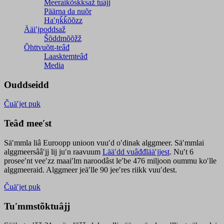
Meeraikõskksaž tuâjj
Päärna da nuõr
Haʹŋǩǩõõzz
Ääiʹjpoddsaž
Šõddmõõžž
Õhttvuõtt-teâđ
Laasktemteâđ
Media
Ouddseidd
Čuäʹjet puk
Teâđ meeʹst
Säʹmmla liâ Euroopp unioon vuuʹd oʹdinak alggmeer. Säʹmmlai
alggmeersââʹjj lij juʹn raavuum
Lääʹdd vuâđđlääʹjjest
. Nuʹt 6
proseeʹnt veeʹzz maaiʹlm naroodâst leʹbe 476 miljoon oummu koʹlle
alggmeeraid. Alggmeer jeäʹlle 90 jeeʹres riikk vuuʹdest.
Čuäʹjet puk
Tuʹmmstõktuâjj