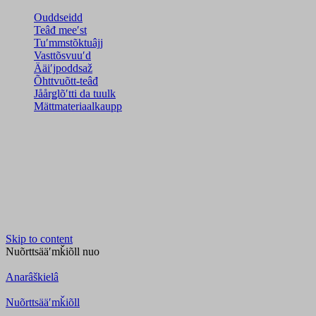
Ouddseidd
Teâđ meeʹst
Tuʹmmstõktuâjj
Vasttõsvuuʹd
Ääiʹjpoddsaž
Õhttvuõtt-teâđ
Jåårǥlõʹtti da tuulk
Mättmateriaalkaupp
Skip to content
Nuõrttsääʹmǩiõll
nuo
Anarâškielâ
Nuõrttsääʹmǩiõll