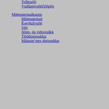
Teâttsuõjj
Vuällamvuõttčiõlǥtõs
Mättmateriaalkaupp
Mättmateriaal
Ǩeerjlažvuõtt
Siõr
Jiõnn- da videoruâkk
Tiõddumouddaz
Määusteʹmes digiouddaz