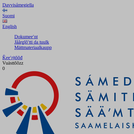
Davvisámegiella
Suomi
English
Dokumeeʹnt
Jåårǥlõʹtti da tuulk
Mättmateriaalkaupp
Ǩeeʹrjtõõđ
Vuästtõõzz
0