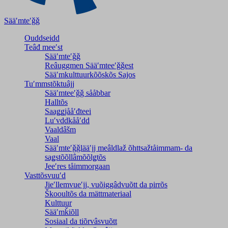
Sääʹmteʹǧǧ
Ouddseidd
Teâđ meeʹst
Sääʹmteʹǧǧ
Reâuggmen Sääʹmteeʹǧǧest
Sääʹmkulttuurkõõskõs Sajos
Tuʹmmstõktuâjj
Sääʹmteeʹǧǧ sååbbar
Halltõs
Saaǥǥjååʹđteei
Luʹvddkååʹdd
Vaaldâšm
Vaal
Sääʹmteʹǧǧlääʹjj meâldlaž õhttsažtåimmam- da
saǥstõõllâmõõlǥtõs
Jeeʹres tåimmorgaan
Vasttõsvuuʹd
Jieʹllemvueʹjj, vuõiggâdvuõtt da pirrõs
Škooultõs da mättmateriaal
Kulttuur
Sääʹmǩiõll
Sosiaal da tiõrvâsvuõtt