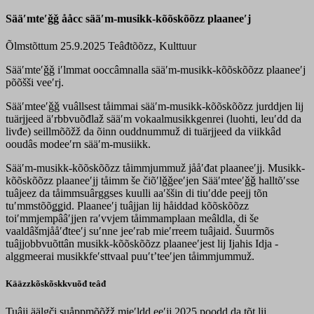
Sääʹmteʹǧǧ ååcc sääʹm-musikk-kõõskõõzz plaaneeʹj
Õlmstõttum 25.9.2025
Teâđtõõzz, Kulttuur
Sääʹmteʹǧǧ iʹlmmat ooccâmnalla sääʹm-musikk-kõõskõõzz plaaneeʹj
põõšši veeʹrj.
Sääʹmteeʹǧǧ vuâllsest tåimmai sääʹm-musikk-kõõskõõzz jurddjen lij
tuärjjeed äʹrbbvuõđlaž sääʹm vokaalmusikkgenrei (luohti, leuʹdd da
livđe) seillmõõžž da õinn ouddnummuž di tuärjjeed da viikkâd
ooudâs modeeʹrn sääʹm-musiikk.
Sääʹm-musikk-kõõskõõzz tåimmjummuž jååʹđat plaaneeʹjj. Musikk-
kõõskõõzz plaaneeʹjj tåimm še čiõʹlǧǧeeʹjen Sääʹmteeʹǧǧ halltõʹsse
tuâjeez da tåimmsuârggses kuulli aaʹššin di tiuʹdde peejj tõn
tuʹmmstõõǥǥid. Plaaneeʹj tuâjjan lij håiddad kõõskõõzz
toiʹmmjempââʹjjen raʹvvjem tåimmamplaan meâldla, di še
vaaldâšmjååʹđteeʹj suʹnne jeeʹrab mieʹrreem tuâjaid. Šuurmõs
tuâjjobbvuõttân musikk-kõõskõõzz plaaneeʹjest lij Ijahis Idja -
alggmeerai musikkfeʹsttvaal puuʹtʼteeʹjen tåimmjummuž.
Kääzzkõskõskkvuõđ teâđ
Tuâjj äälǥči suåppmõõžž mieʹldd eeʹjj 2025 poodd da tõt lij