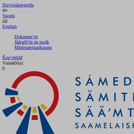
Davvisámegiella
Suomi
English
Dokumeeʹnt
Jåårǥlõʹtti da tuulk
Mättmateriaalkaupp
Ǩeeʹrjtõõđ
Vuästtõõzz
0