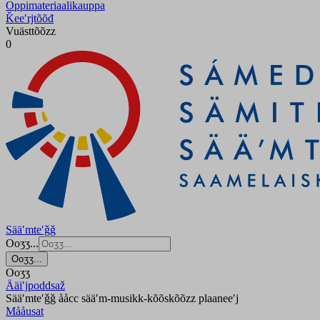
Oppimateriaalikauppa
Ǩeeʹrjtõõđ
Vuästtõõzz
0
Sääʹmteʹǧǧ
Ooʒʒ...
Ooʒʒ...
Ooʒʒ
Ääiʹjpoddsaž
Sääʹmteʹǧǧ ååcc sääʹm-musikk-kõõskõõzz plaaneeʹj
Mååusat