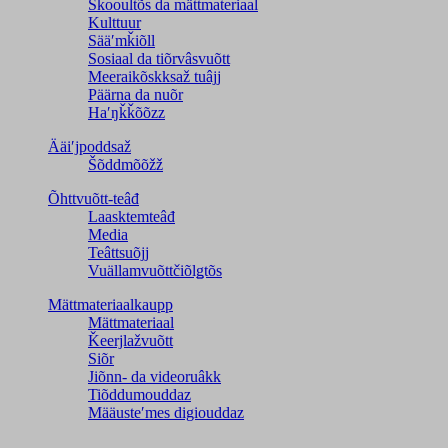
Škooultõs da mättmateriaal
Kulttuur
Sääʹmǩiõll
Sosiaal da tiõrvâsvuõtt
Meeraikõskksaž tuâjj
Päärna da nuõr
Haʹŋǩǩõõzz
Ääiʹjpoddsaž
Šõddmõõžž
Õhttvuõtt-teâđ
Laasktemteâđ
Media
Teâttsuõjj
Vuällamvuõttčiõlǥtõs
Mättmateriaalkaupp
Mättmateriaal
Ǩeerjlažvuõtt
Siõr
Jiõnn- da videoruâkk
Tiõddumouddaz
Määusteʹmes digiouddaz