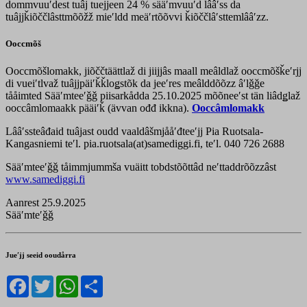
dommvuuʹdest tuâj tuejjeen 24 % sääʹmvuuʹd lââʹss da
tuâjjǩiõččlâsttmõõžž mieʹldd meäʹrtõõvvi ǩiõččlâʹsttemlââʹzz.
Ooccmõš
Ooccmõšlomakk, jiõččtäättlaž di jiijjâs maall meâldlaž ooccmõšǩeʹrjj
di vueiʹtlvaž tuâjjpäiʹǩǩloǥstõk da jeeʹres meâlddõõzz âʹlǧǧe
tååimted Sääʹmteeʹǧǧ piisarkådda 25.10.2025 mõõneeʹst tän liâdǥlaž
ooccâmlomaakk pääiʹǩ (ävvan ođđ ikkna).
Ooccâmlomakk
Lââʹssteâđaid tuâjast oudd vaaldâšmjååʹđteeʹjj Pia Ruotsala-
Kangasniemi teʹl. pia.ruotsala(at)samediggi.fi, teʹl. 040 726 2688
Sääʹmteeʹǧǧ tåimmjummša vuäitt tobdstõõttâd neʹttaddrõõzzâst
www.samediggi.fi
Aanrest 25.9.2025
Sääʹmteʹǧǧ
Jueʹjj seeid ooudårra
Facebook
Twitter
WhatsApp
Share