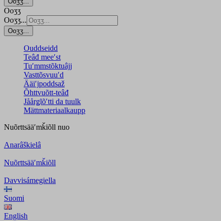
Ooʒʒ...
Ooʒʒ
Ooʒʒ...
Ooʒʒ...
Ouddseidd
Teâđ meeʹst
Tuʹmmstõktuâjj
Vasttõsvuuʹd
Ääiʹjpoddsaž
Õhttvuõtt-teâđ
Jåårǥlõʹtti da tuulk
Mättmateriaalkaupp
Nuõrttsääʹmǩiõll
nuo
Anarâškielâ
Nuõrttsääʹmǩiõll
Davvisámegiella
Suomi
English