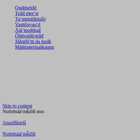
Ouddseidd
Teâđ meeʹst
Tuʹmmstõktuâjj
Vasttõsvuuʹd
Ääiʹjpoddsaž
Õhttvuõtt-teâđ
Jåårǥlõʹtti da tuulk
Mättmateriaalkaupp
Skip to content
Nuõrttsääʹmǩiõll
nuo
Anarâškielâ
Nuõrttsääʹmǩiõll