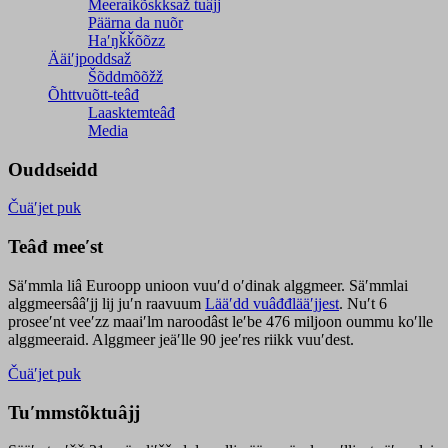
Meeraikõskksaž tuâjj
Päärna da nuõr
Haʹŋǩǩõõzz
Ääiʹjpoddsaž
Šõddmõõžž
Õhttvuõtt-teâđ
Laasktemteâđ
Media
Ouddseidd
Čuäʹjet puk
Teâđ meeʹst
Säʹmmla liâ Euroopp unioon vuuʹd oʹdinak alggmeer. Säʹmmlai
alggmeersââʹjj lij juʹn raavuum
Lääʹdd vuâđđlääʹjjest
. Nuʹt 6
proseeʹnt veeʹzz maaiʹlm naroodâst leʹbe 476 miljoon oummu koʹlle
alggmeeraid. Alggmeer jeäʹlle 90 jeeʹres riikk vuuʹdest.
Čuäʹjet puk
Tuʹmmstõktuâjj