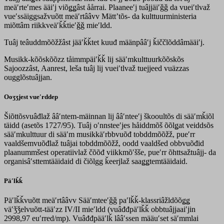
meäʹrteʹmes ääiʹj viõǥǥâst åårrai. Plaaneeʹj tuâjjäiʹǧǧ da vueiʹtlvaž
vueʹssäiggsažvuõtt meäʹrtââvv Mättʼtõs- da kulttuurministeria
miõttâm riikkveäʹǩǩtieʹǧǧ mieʹldd.
Tuâj teâuddmõõžžâst jääʹǩǩtet kuuđ määnpââʹj ǩiččlõddâmääiʹj.
Musikk-kõõskõõzz tåimmpäiʹǩǩ lij sääʹmkulttuurkõõskõs
Sajoozzâst, Aanrest, leša tuâj lij vueiʹtlvaž tuejjeed vuäzzas
ougglõstuâjjan.
Ooʒʒjest vueʹrddep
Šiõttõsvuâđlaž ââʹntem-mäinnan lij ââʹnteeʹj škooultõs di sääʹmǩiõl
täidd (asetõs 1727/95). Tuâj oʹnnsteeʹjes håiddmõš õõlǥat veiddsõs
sääʹmkulttuur di sääʹm musikkäʹrbbvuõđ tobddmõõžž, pueʹrr
vaaldšemvuõđlaž tuâjai tobddmõõžž, oodd vaaldšed obbvuõđid
plaanummšest operatiivlaž čõõđ viikkmõʹšše, pueʹrr õhttsažtuâjj- da
organisâʹsttemtääidaid di čiõlgg ǩeerjlaž saaǥǥtemtääidaid.
Päʹlǩǩ
Päʹlǩǩvuõtt meäʹrtââvv Sääʹmteeʹǧǧ paʹlǩǩ-klassriâžldõõǥǥ
väʹǯǯelvuõtt-tääʹzz IV/II mieʹldd (vuâđđpäʹlǩǩ obbtuâjjaaiʹjin
2998,97 euʹrred/mp). Vuâđđpääʹlǩ lââʹssen määuʹset säʹmmlai