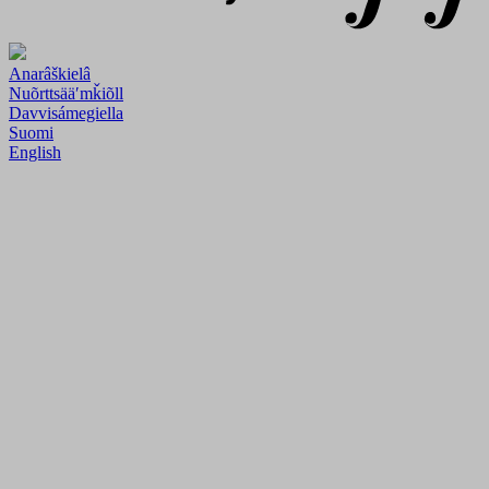
Anarâškielâ
Nuõrttsääʹmǩiõll
Davvisámegiella
Suomi
English