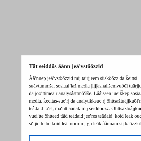
Tät seiddõs âânn jeäʹvstõõzzid
Ââʹnnep jeäʹvstõõzzid mij taʹrjjeem siiskõõzz da ǩeittsi
suåvtummša, sosiaalʼlaž media jiijjâsnallšemvuõđi tuärj
da jooʹttimeäʹr analysâsttmõʹšše. Lââʹssen jueʹǩǩep sosia
media, ǩeeitas-sueʹrj da analytikksueʹrj õhttsažtuâjjkuõiʹ
teâđaid tõʹst, mäʹhtt aanak mij seiddõõzz. Õhttsažtuâjjku
vueiʹtte õhtteed täid teâđaid jeeʹres teâđaid, koid leäk o
siʹjjid leʹbe koid leät norrum, ǥu leäk âânnam sij kääzzk