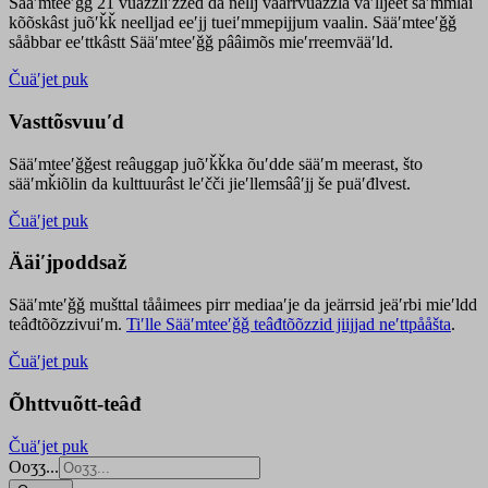
Sääʹmteeʹǧǧ 21 vuäzzliʹžžed da nellj väärrvuäzzla vaʹlljeet säʹmmlai
kõõskâst juõʹǩǩ neelljad eeʹjj tueiʹmmepijjum vaalin. Sääʹmteeʹǧǧ
sååbbar eeʹttkâstt Sääʹmteeʹǧǧ pââimõs mieʹrreemvääʹld.
Čuäʹjet puk
Vasttõsvuuʹd
Sääʹmteeʹǧǧest
reâuggap
juõʹǩǩka
õuʹdde
sääʹm meer
ast
, što
sääʹmǩiõlin da kulttuurâst leʹčči jieʹllemsââʹjj še puäʹđlvest.
Čuäʹjet puk
Ääiʹjpoddsaž
Sääʹmteʹǧǧ mušttal tååimees pirr mediaaʹje da jeärrsid jeäʹrbi mieʹldd
teâđtõõzzivuiʹm.
Tiʹlle Sääʹmteeʹǧǧ teâđtõõzzid jiijjad neʹttpååšta
.
Čuäʹjet puk
Õhttvuõtt-teâđ
Čuäʹjet puk
Ooʒʒ...