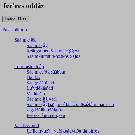
Jeeʹres ođđâz
Palaa alkuun
Sääʹmteʹǧǧ
Sääʹmteʹǧǧ
Reâuggmen Sääʹmteeʹǧǧest
Sääʹmkulttuurkõõskõs Sajos
Tuʹmmstõktuâjj
Sääʹmteeʹǧǧ sååbbar
Halltõs
Saaǥǥjååʹđteei
Luʹvddkååʹdd
Vaaldâšm
Sääʹmteʹǧǧ vaal
Sääʹmteʹǧǧlääʹjj meâldlaž õhttsažtåimmam- da
saǥstõõllâmõõlǥtõs
Jeeʹres tåimmorgaan
Vasttõsvuuʹd
Jieʹllemvueʹjj, vuõiggâdvuõtt da pirrõs