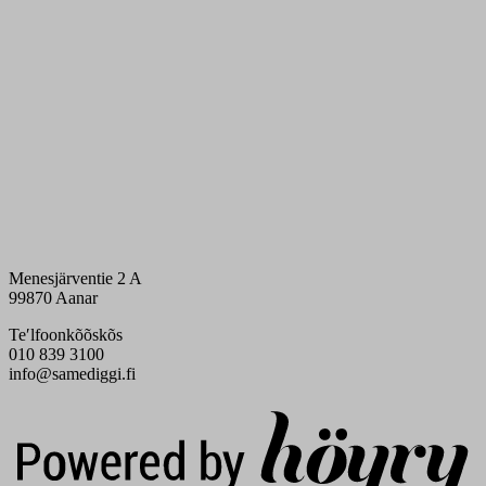
Menesjärventie 2 A
99870 Aanar
Teʹlfoonkõõskõs
010 839 3100
info@samediggi.fi
Digi- ja mainostoimisto Höyry Rovaniemi ja Oulu