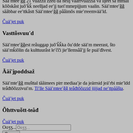
Sääʹmteeʹǧǧ 21 vuäzzliʹžžed da nellj väärrvuäzzla vaʹlljeet säʹmmlai
kõõskâst juõʹǩǩ neelljad eeʹjj tueiʹmmepijjum vaalin. Sääʹmteeʹǧǧ
sååbbar eeʹttkâstt Sääʹmteeʹǧǧ pââimõs mieʹrreemvääʹld.
Čuäʹjet puk
Vasttõsvuuʹd
Sääʹmteeʹǧǧest
reâuggap
juõʹǩǩka
õuʹdde
sääʹm meer
ast
, što
sääʹmǩiõlin da kulttuurâst leʹčči jieʹllemsââʹjj še puäʹđlvest.
Čuäʹjet puk
Ääiʹjpoddsaž
Sääʹmteʹǧǧ mušttal tååimees pirr mediaaʹje da jeärrsid jeäʹrbi mieʹldd
teâđtõõzzivuiʹm.
Tiʹlle Sääʹmteeʹǧǧ teâđtõõzzid jiijjad neʹttpååšta
.
Čuäʹjet puk
Õhttvuõtt-teâđ
Čuäʹjet puk
Ooʒʒ...