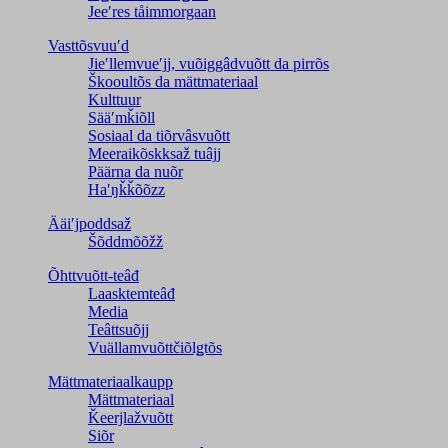
Jeeʹres tåimmorgaan
Vasttõsvuuʹd
Jieʹllemvueʹjj, vuõiggâdvuõtt da pirrõs
Škooultõs da mättmateriaal
Kulttuur
Sääʹmǩiõll
Sosiaal da tiõrvâsvuõtt
Meeraikõskksaž tuâjj
Päärna da nuõr
Haʹŋǩǩõõzz
Ääiʹjpoddsaž
Šõddmõõžž
Õhttvuõtt-teâđ
Laasktemteâđ
Media
Teâttsuõjj
Vuällamvuõttčiõlǥtõs
Mättmateriaalkaupp
Mättmateriaal
Ǩeerjlažvuõtt
Siõr