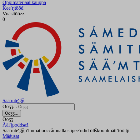
Oppimateriaalikauppa
Ǩeeʹrjtõõđ
Vuästtõõzz
0
Sääʹmteʹǧǧ
Ooʒʒ...
Ooʒʒ...
Ooʒʒ
Ääiʹjpoddsaž
Sääʹmteʹǧǧ iʹlmmat ooccâmnalla stipeeʹndid õllškooulmättʼtõõttji
Mååusat