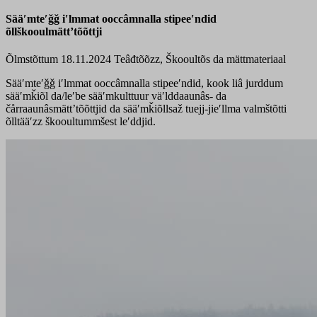
Sääʹmteʹǧǧ iʹlmmat ooccâmnalla stipeeʹndid
õllškooulmättʼtõõttji
Õlmstõttum 18.11.2024
Teâđtõõzz, Škooultõs da mättmateriaal
Sääʹmteʹǧǧ iʹlmmat ooccâmnalla stipeeʹndid, kook liâ jurddum
sääʹmǩiõl da/leʹbe sääʹmkulttuur väʹlddaaunâs- da
čårraaunâsmättʼtõõttjid da sääʹmǩiõllsaž tuejj-jieʹllma valmštõtti
õlltääʹzz škooultummšest leʹddjid.