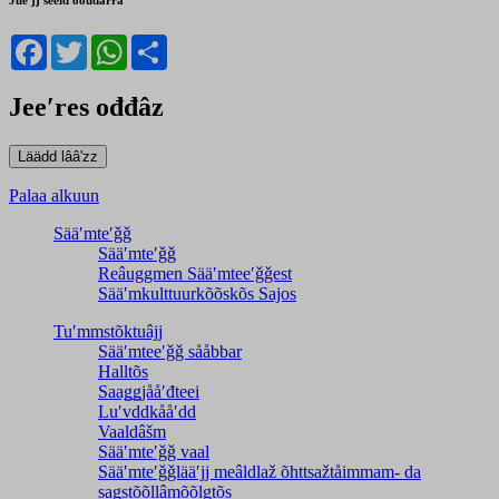
Jueʹjj seeid ooudårra
Facebook
Twitter
WhatsApp
Share
Jeeʹres ođđâz
Palaa alkuun
Sääʹmteʹǧǧ
Sääʹmteʹǧǧ
Reâuggmen Sääʹmteeʹǧǧest
Sääʹmkulttuurkõõskõs Sajos
Tuʹmmstõktuâjj
Sääʹmteeʹǧǧ sååbbar
Halltõs
Saaǥǥjååʹđteei
Luʹvddkååʹdd
Vaaldâšm
Sääʹmteʹǧǧ vaal
Sääʹmteʹǧǧlääʹjj meâldlaž õhttsažtåimmam- da
saǥstõõllâmõõlǥtõs