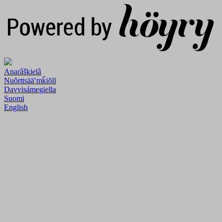
Anarâškielâ
Nuõrttsääʹmǩiõll
Davvisámegiella
Suomi
English