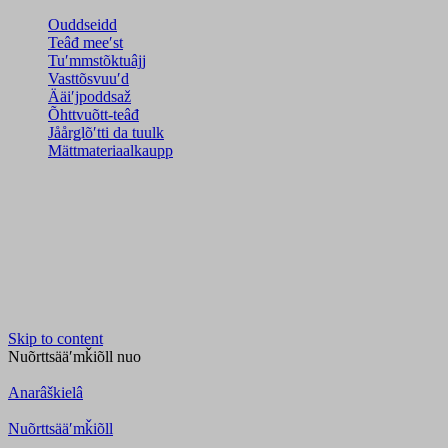
Ouddseidd
Teâđ meeʹst
Tuʹmmstõktuâjj
Vasttõsvuuʹd
Ääiʹjpoddsaž
Õhttvuõtt-teâđ
Jåårǥlõʹtti da tuulk
Mättmateriaalkaupp
Skip to content
Nuõrttsääʹmǩiõll
nuo
Anarâškielâ
Nuõrttsääʹmǩiõll