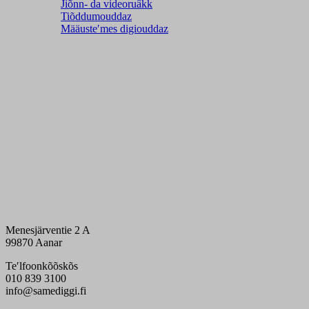
Jiõnn- da videoruâkk
Tiõddumouddaz
Määusteʹmes digiouddaz
Menesjärventie 2 A
99870 Aanar
Teʹlfoonkõõskõs
010 839 3100
info@samediggi.fi
Digi- ja mainostoimisto Höyry Rovaniemi ja Oulu