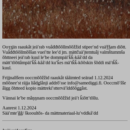
Ooʒʒjin raaukât jeäʹrab vuâđđtõõllmõõžžid stipeeʹnd vuäǯǯam diõtt.
Vuâđđtõõllmõššan vueiʹtte leeʹd jm. mättčuäʹjtemtuâj valmštummša
õhttneei jeäʹrab kuul leʹbe dommpäiʹǩǩ-kååʹdd da
mätt’tõõttâmpäiʹǩǩ-kååʹdd kuʹǩes mäʹtǩǩ-kõõskin šõddi mäʹtǩǩ-
kuul.
Frijjnallšem ooccmõõžžid raaukât tååimted seärad 1.12.2024
mõõneeʹst räjja liâdǥlânji addrõʹsse info@samediggi.fi. Ooccmõʹšše
âlgg õhtteed kopio mättrekiʹstterväʹlddõõǥǥâst.
Vännai leʹbe mâŋŋnam ooccmõõžžid jeäʹt ǩiõttʼtõllu.
Aanrest 1.12.2024
Sääʹmteʹǧǧ/ škooultõs- da mättmateriaal-luʹvddkåʹdd