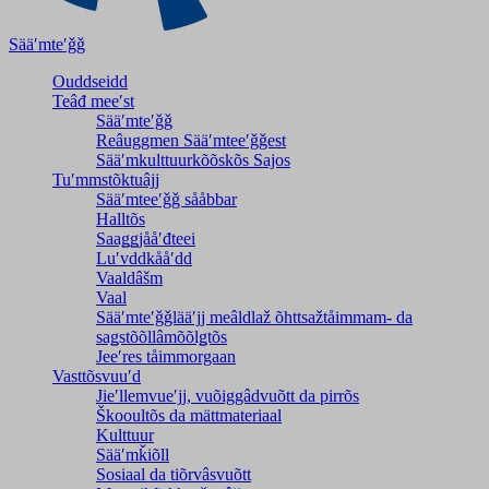
Sääʹmteʹǧǧ
Ouddseidd
Teâđ meeʹst
Sääʹmteʹǧǧ
Reâuggmen Sääʹmteeʹǧǧest
Sääʹmkulttuurkõõskõs Sajos
Tuʹmmstõktuâjj
Sääʹmteeʹǧǧ sååbbar
Halltõs
Saaǥǥjååʹđteei
Luʹvddkååʹdd
Vaaldâšm
Vaal
Sääʹmteʹǧǧlääʹjj meâldlaž õhttsažtåimmam- da
saǥstõõllâmõõlǥtõs
Jeeʹres tåimmorgaan
Vasttõsvuuʹd
Jieʹllemvueʹjj, vuõiggâdvuõtt da pirrõs
Škooultõs da mättmateriaal
Kulttuur
Sääʹmǩiõll
Sosiaal da tiõrvâsvuõtt