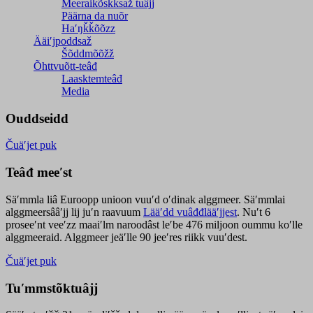
Meeraikõskksaž tuâjj
Päärna da nuõr
Haʹŋǩǩõõzz
Ääiʹjpoddsaž
Šõddmõõžž
Õhttvuõtt-teâđ
Laasktemteâđ
Media
Ouddseidd
Čuäʹjet puk
Teâđ meeʹst
Säʹmmla liâ Euroopp unioon vuuʹd oʹdinak alggmeer. Säʹmmlai
alggmeersââʹjj lij juʹn raavuum
Lääʹdd vuâđđlääʹjjest
. Nuʹt 6
proseeʹnt veeʹzz maaiʹlm naroodâst leʹbe 476 miljoon oummu koʹlle
alggmeeraid. Alggmeer jeäʹlle 90 jeeʹres riikk vuuʹdest.
Čuäʹjet puk
Tuʹmmstõktuâjj