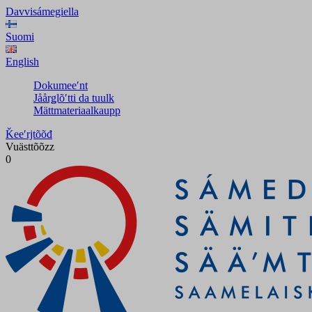
Davvisámegiella
Suomi
English
Dokumeeʹnt
Jåårǥlõʹtti da tuulk
Mättmateriaalkaupp
Ǩeeʹrjtõõđ
Vuästtõõzz
0