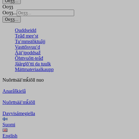
Ooʒʒ...
Ooʒʒ
Ooʒʒ...
Ooʒʒ...
Ouddseidd
Teâđ meeʹst
Tuʹmmstõktuâjj
Vasttõsvuuʹd
Ääiʹjpoddsaž
Õhttvuõtt-teâđ
Jåårǥlõʹtti da tuulk
Mättmateriaalkaupp
Nuõrttsääʹmǩiõll
nuo
Anarâškielâ
Nuõrttsääʹmǩiõll
Davvisámegiella
Suomi
English