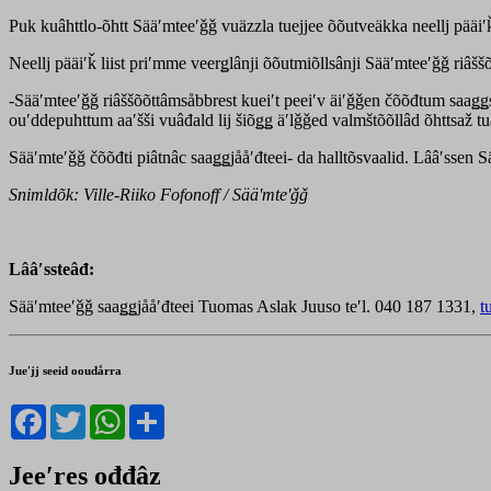
Puk kuâhttlo-õhtt Sääʹmteeʹǧǧ vuäzzla tuejjee õõutveäkka neellj pääiʹ
Neellj pääiʹǩ liist priʹmme veerǥlânji õõutmiõllsânji Sääʹmteeʹǧǧ riâ
-Sääʹmteeʹǧǧ riâššõõttâmsåbbrest kueiʹt peeiʹv äiʹǧǧen čõõđtum saaǥǥst
ouʹddepuhttum aaʹšši vuâđald lij šiõǥǥ äʹlǧǧed valmštõõllâd õhttsaž 
Sääʹmteʹǧǧ čõõđti piâtnâc saaǥǥjååʹđteei- da halltõsvaalid. Lââʹssen S
Snimldõk: Ville-Riiko Fofonoff / Sääʹmteʹǧǧ
Lââʹssteâđ:
Sääʹmteeʹǧǧ saaǥǥjååʹđteei Tuomas Aslak Juuso teʹl. 040 187 1331,
t
Jueʹjj seeid ooudårra
Facebook
Twitter
WhatsApp
Share
Jeeʹres ođđâz