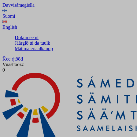
Davvisámegiella
Suomi
English
Dokumeeʹnt
Jåårǥlõʹtti da tuulk
Mättmateriaalkaupp
Ǩeeʹrjtõõđ
Vuästtõõzz
0