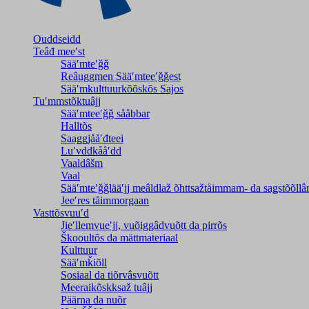
Ouddseidd
Teâđ meeʹst
Sääʹmteʹǧǧ
Reâuggmen Sääʹmteeʹǧǧest
Sääʹmkulttuurkõõskõs Sajos
Tuʹmmstõktuâjj
Sääʹmteeʹǧǧ sååbbar
Halltõs
Saaǥǥjååʹđteei
Luʹvddkååʹdd
Vaaldâšm
Vaal
Sääʹmteʹǧǧlääʹjj meâldlaž õhttsažtåimmam- da saǥstõõll
Jeeʹres tåimmorgaan
Vasttõsvuuʹd
Jieʹllemvueʹjj, vuõiggâdvuõtt da pirrõs
Škooultõs da mättmateriaal
Kulttuur
Sääʹmǩiõll
Sosiaal da tiõrvâsvuõtt
Meeraikõskksaž tuâjj
Päärna da nuõr