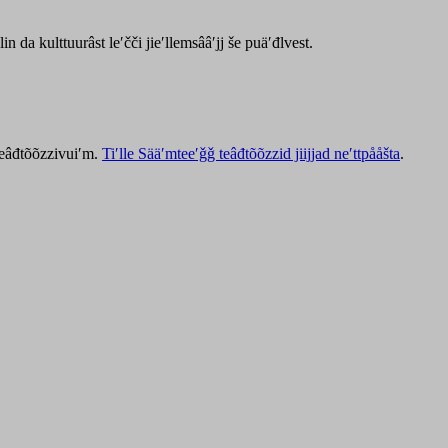
lin da kulttuurâst leʹčči jieʹllemsââʹjj še puäʹđlvest.
 teâđtõõzzivuiʹm.
Tiʹlle Sääʹmteeʹǧǧ teâđtõõzzid jiijjad neʹttpååšta
.