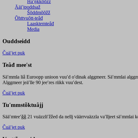
Haʹŋǩǩõõzz
Ääiʹjpoddsaž
Šõddmõõžž
Õhttvuõtt-teâđ
Laasktemteâđ
Media
Ouddseidd
Čuäʹjet puk
Teâđ meeʹst
Säʹmmla liâ Euroopp unioon vuuʹd oʹdinak alggmeer. Säʹmmlai alggme
Alggmeer jeäʹlle 90 jeeʹres riikk vuuʹdest.
Čuäʹjet puk
Tuʹmmstõktuâjj
Sääʹmteeʹǧǧ 21 vuäzzliʹžžed da nellj väärrvuäzzla vaʹlljeet säʹmmlai 
Čuäʹjet puk