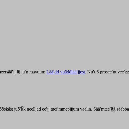
ersââʹjj lij juʹn raavuum
Lääʹdd vuâđđlääʹjjest
. Nuʹt 6 proseeʹnt veeʹ
kõõskâst juõʹǩǩ neelljad eeʹjj tueiʹmmepijjum vaalin. Sääʹmteeʹǧǧ sååbb