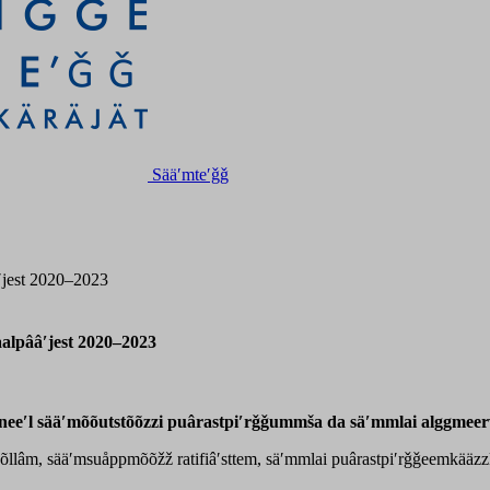
Sääʹmteʹǧǧ
ʹjest 2020–2023
alpââʹjest 2020–2023
ttneeʹl sääʹmõõutstõõzzi puârastpiʹrǧǧummša da säʹmmlai alggmee
õõllâm, sääʹmsuåppmõõžž ratifiâʹsttem, säʹmmlai puârastpiʹrǧǧeemkääz