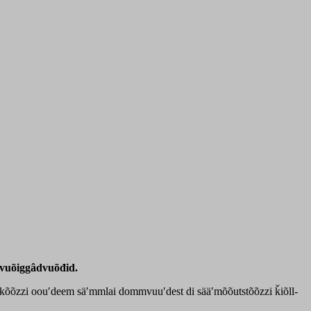
rvuõiggâdvuõđid.
zkõõzzi oouʹdeem säʹmmlai dommvuuʹdest di sääʹmõõutstõõzzi ǩiõll-