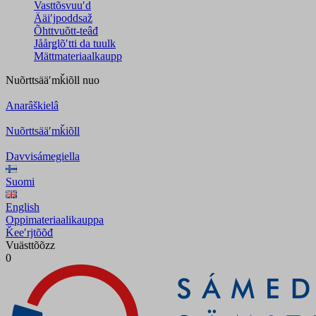
Vasttõsvuuʹd
Ääiʹjpoddsaž
Õhttvuõtt-teâđ
Jåårǥlõʹtti da tuulk
Mättmateriaalkaupp
Nuõrttsääʹmǩiõll
nuo
Anarâškielâ
Nuõrttsääʹmǩiõll
Davvisámegiella
Suomi
English
Oppimateriaalikauppa
Ǩeeʹrjtõõđ
Vuästtõõzz
0