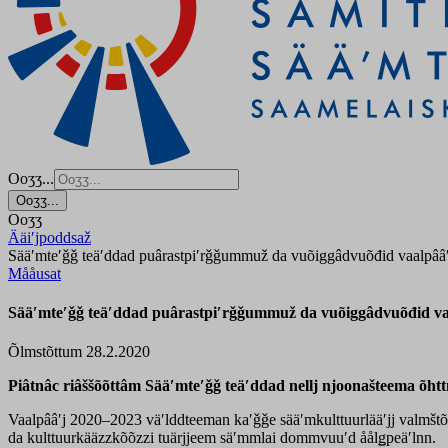
Ooʒʒ...
Ooʒʒ...
Ooʒʒ
Ääiʹjpoddsaž
Sääʹmteʹǧǧ teäʹddad puârastpiʹrǧǧummuž da vuõiggâdvuõđid vaalpââ
Mååusat
Sääʹmteʹǧǧ teäʹddad puârastpiʹrǧǧummuž da vuõiggâdvuõđid va
Õlmstõttum 28.2.2020
Piâtnâc riâššõõttâm Sääʹmteʹǧǧ teäʹddad nellj njoonašteema õh
Vaalpââʹj 2020–2023 väʹlddteeman kaʹǧǧe sääʹmkulttuurlääʹjj valmšt
da kulttuurkääzzkõõzzi tuärjjeem säʹmmlai dommvuuʹd åålǥpeäʹlnn.