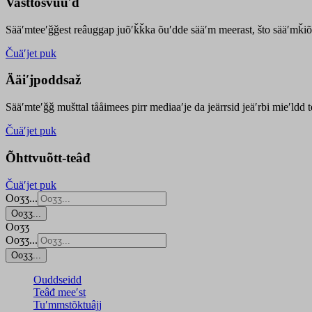
Vasttõsvuuʹd
Sääʹmteeʹǧǧest
reâuggap
juõʹǩǩka
õuʹdde
sääʹm meer
ast
, što sääʹmǩiõ
Čuäʹjet puk
Ääiʹjpoddsaž
Sääʹmteʹǧǧ mušttal tååimees pirr mediaaʹje da jeärrsid jeäʹrbi mieʹldd
Čuäʹjet puk
Õhttvuõtt-teâđ
Čuäʹjet puk
Ooʒʒ...
Ooʒʒ...
Ooʒʒ
Ooʒʒ...
Ooʒʒ...
Ouddseidd
Teâđ meeʹst
Tuʹmmstõktuâjj