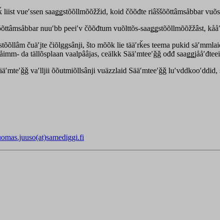
ǩ liist vueʹssen saaǥǥstõõllmõõžžid, koid čõõđte riâššõõttâmsåbbar vuõ
ššõõttâmsåbbar nuuʹbb peeiʹv čõõđtum vuõlttõs-saaǥǥstõõllmõõžžâst, kååʹ
õõllâm čuäʹjte čiõlggsânji, što mõõk lie tääʹrǩes teema pukid säʹmmlaid.
tuåimm- da tällõsplaan vaalpââjas, ceälkk Sääʹmteeʹǧǧ ođđ saaǥǥjååʹđte
ääʹmteʹǧǧ vaʹlljii õõutmiõllsânji vuäzzlaid Sääʹmteeʹǧǧ luʹvddkooʹddid, 
uomas.juuso(at)samediggi.fi