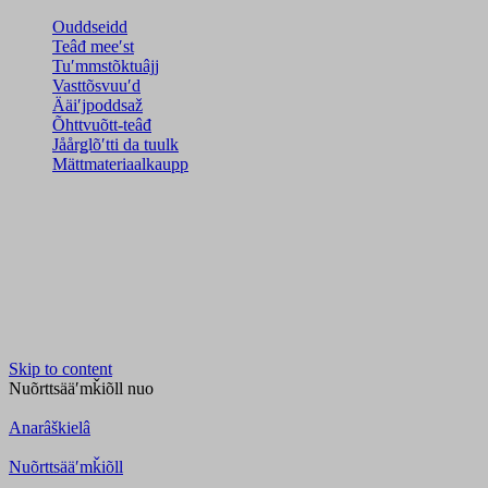
Ouddseidd
Teâđ meeʹst
Tuʹmmstõktuâjj
Vasttõsvuuʹd
Ääiʹjpoddsaž
Õhttvuõtt-teâđ
Jåårǥlõʹtti da tuulk
Mättmateriaalkaupp
Skip to content
Nuõrttsääʹmǩiõll
nuo
Anarâškielâ
Nuõrttsääʹmǩiõll