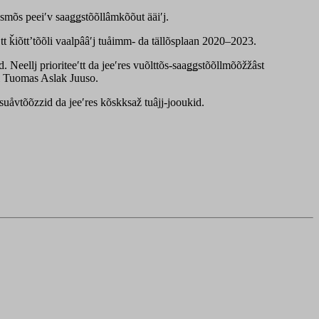
ssmõs peeiʹv saaǥǥstõõllâmkõõut ääiʹj.
tt ǩiõttʼtõõli vaalpââʹj tuåimm- da tällõsplaan 2020–2023.
 Neellj prioriteeʹtt da jeeʹres vuõlttõs-saaǥǥstõõllmõõžžâst
ei Tuomas Aslak Juuso.
suåvtõõzzid da jeeʹres kõskksaž tuâjj-jooukid.