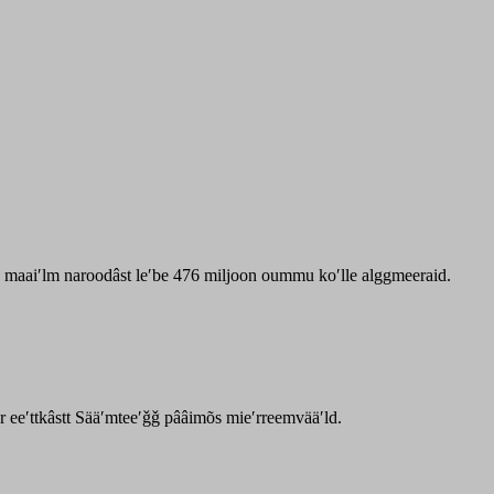
zz maaiʹlm naroodâst leʹbe 476 miljoon oummu koʹlle alggmeeraid.
ar eeʹttkâstt Sääʹmteeʹǧǧ pââimõs mieʹrreemvääʹld.