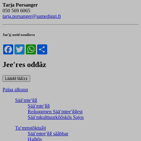
Tarja Porsanger
050 569 6065
tarja.porsanger@samediggi.fi
Jueʹjj seeid ooudårra
Facebook
Twitter
WhatsApp
Share
Jeeʹres ođđâz
Palaa alkuun
Sääʹmteʹǧǧ
Sääʹmteʹǧǧ
Reâuggmen Sääʹmteeʹǧǧest
Sääʹmkulttuurkõõskõs Sajos
Tuʹmmstõktuâjj
Sääʹmteeʹǧǧ sååbbar
Halltõs