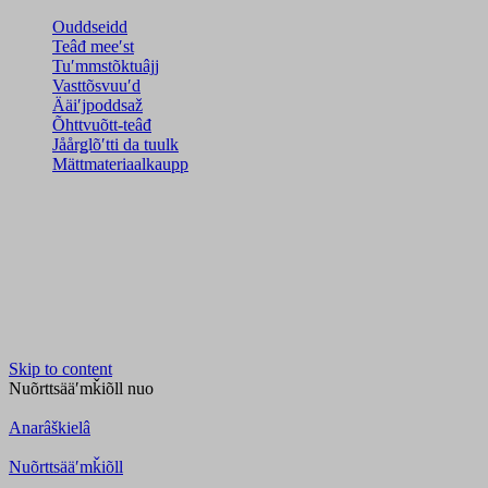
Ouddseidd
Teâđ meeʹst
Tuʹmmstõktuâjj
Vasttõsvuuʹd
Ääiʹjpoddsaž
Õhttvuõtt-teâđ
Jåårǥlõʹtti da tuulk
Mättmateriaalkaupp
Skip to content
Nuõrttsääʹmǩiõll
nuo
Anarâškielâ
Nuõrttsääʹmǩiõll