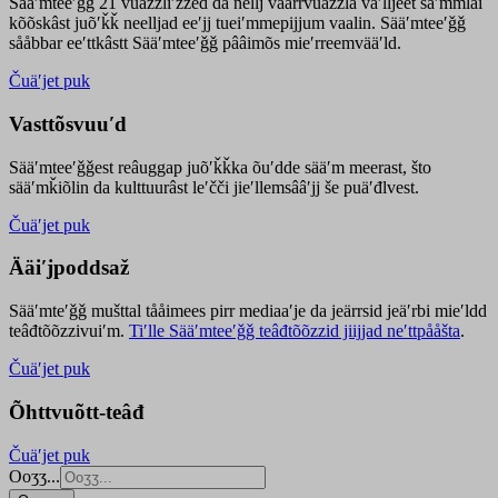
Sääʹmteeʹǧǧ 21 vuäzzliʹžžed da nellj väärrvuäzzla vaʹlljeet säʹmmlai
kõõskâst juõʹǩǩ neelljad eeʹjj tueiʹmmepijjum vaalin. Sääʹmteeʹǧǧ
sååbbar eeʹttkâstt Sääʹmteeʹǧǧ pââimõs mieʹrreemvääʹld.
Čuäʹjet puk
Vasttõsvuuʹd
Sääʹmteeʹǧǧest
reâuggap
juõʹǩǩka
õuʹdde
sääʹm meer
ast
, što
sääʹmǩiõlin da kulttuurâst leʹčči jieʹllemsââʹjj še puäʹđlvest.
Čuäʹjet puk
Ääiʹjpoddsaž
Sääʹmteʹǧǧ mušttal tååimees pirr mediaaʹje da jeärrsid jeäʹrbi mieʹldd
teâđtõõzzivuiʹm.
Tiʹlle Sääʹmteeʹǧǧ teâđtõõzzid jiijjad neʹttpååšta
.
Čuäʹjet puk
Õhttvuõtt-teâđ
Čuäʹjet puk
Ooʒʒ...