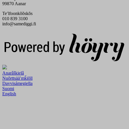
99870 Aanar
Teʹlfoonkõõskõs
010 839 3100
info@samediggi.fi
Digi- ja mainostoimisto Höyry Rovaniemi ja Oulu
Anarâškielâ
Nuõrttsääʹmǩiõll
Davvisámegiella
Suomi
English