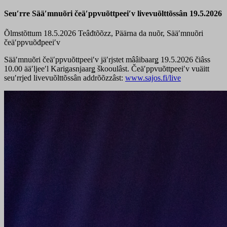
Seuʹrre Sääʹmnuõri čeäʹppvuõttpeeiʹv livevuõlttõssân 19.5.2026
Õlmstõttum 18.5.2026
Teâđtõõzz, Päärna da nuõr, Sääʹmnuõri
čeäʹppvuõđpeeiʹv
Sääʹmnuõri čeäʹppvuõttpeeiʹv jäʹrjstet mââibaarǥ 19.5.2026 čiâss
10.00 ääʹljeeʹl Karigasnjaarǥ škooulâst. Čeäʹppvuõttpeeiʹv vuäitt
seuʹrrjed livevuõlttõssân addrõõzzâst:
www.sajos.fi/live