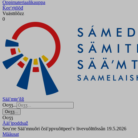
Oppimateriaalikauppa
Ǩeeʹrjtõõđ
Vuästtõõzz
0
Sääʹmteʹǧǧ
Ooʒʒ...
Ooʒʒ...
Ooʒʒ
Ääiʹjpoddsaž
Seuʹrre Sääʹmnuõri čeäʹppvuõttpeeiʹv livevuõlttõssân 19.5.2026
Mååusat