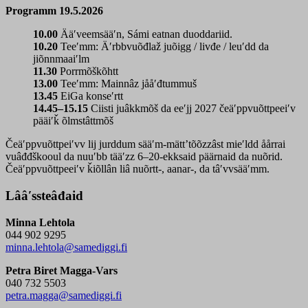
Programm 19.5.2026
10.00
Ääʹveemsääʹn, Sámi eatnan duoddariid.
10.20
Teeʹmm: Äʹrbbvuõđlaž juõigg / livđe / leuʹdd da
jiõnnmaaiʹlm
11.30
Porrmõškõhtt
13.00
Teeʹmm: Mainnâz jååʹđtummuš
13.45
EiGa konseʹrtt
14.45–15.15
Ciisti juâkkmõš da eeʹjj 2027 čeäʹppvuõttpeeiʹv
pääiʹǩ õlmstâttmõš
Čeäʹppvuõttpeiʹvv lij jurddum sääʹm-mättʼtõõzzâst mieʹldd åårrai
vuâđđškooul da nuuʹbb tääʹzz 6–20-ekksaid päärnaid da nuõrid.
Čeäʹppvuõttpeeiʹv ǩiõllân liâ nuõrtt-, aanar-, da tâʹvvsääʹmm.
Lââʹssteâđaid
Minna Lehtola
044 902 9295
minna.lehtola@samediggi.fi
Petra Biret Magga-Vars
040 732 5503
petra.magga@samediggi.fi