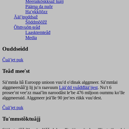
Meeraikõskksaž tuâjj
Päärna da nuõr
Haʹŋǩǩõõzz
Ääiʹjpoddsaž
Šõddmõõžž
Õhttvuõtt-teâđ
Laasktemteâđ
Media
Ouddseidd
Čuäʹjet puk
Teâđ meeʹst
Säʹmmla liâ Euroopp unioon vuuʹd oʹdinak alggmeer. Säʹmmlai
alggmeersââʹjj lij juʹn raavuum
Lääʹdd vuâđđlääʹjjest
. Nuʹt 6
proseeʹnt veeʹzz maaiʹlm naroodâst leʹbe 476 miljoon oummu koʹlle
alggmeeraid. Alggmeer jeäʹlle 90 jeeʹres riikk vuuʹdest.
Čuäʹjet puk
Tuʹmmstõktuâjj