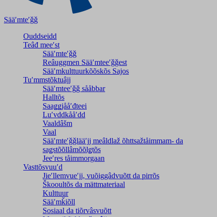
Sääʹmteʹǧǧ
Ouddseidd
Teâđ meeʹst
Sääʹmteʹǧǧ
Reâuggmen Sääʹmteeʹǧǧest
Sääʹmkulttuurkõõskõs Sajos
Tuʹmmstõktuâjj
Sääʹmteeʹǧǧ sååbbar
Halltõs
Saaǥǥjååʹđteei
Luʹvddkååʹdd
Vaaldâšm
Vaal
Sääʹmteʹǧǧlääʹjj meâldlaž õhttsažtåimmam- da
saǥstõõllâmõõlǥtõs
Jeeʹres tåimmorgaan
Vasttõsvuuʹd
Jieʹllemvueʹjj, vuõiggâdvuõtt da pirrõs
Škooultõs da mättmateriaal
Kulttuur
Sääʹmǩiõll
Sosiaal da tiõrvâsvuõtt