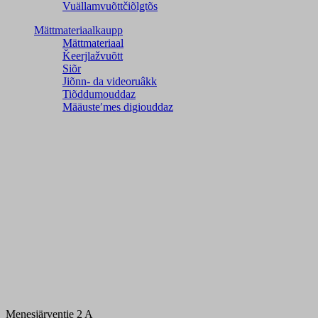
Vuällamvuõttčiõlǥtõs
Mättmateriaalkaupp
Mättmateriaal
Ǩeerjlažvuõtt
Siõr
Jiõnn- da videoruâkk
Tiõddumouddaz
Määusteʹmes digiouddaz
Menesjärventie 2 A