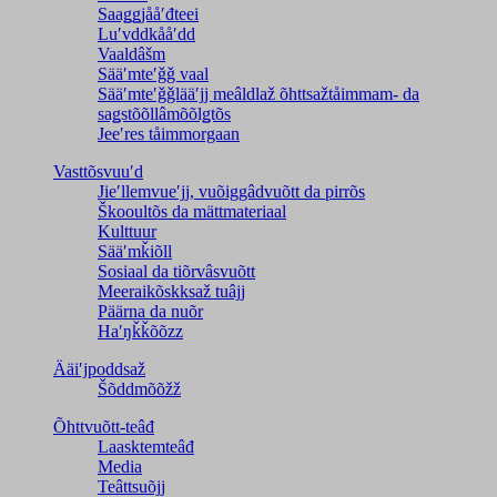
Saaǥǥjååʹđteei
Luʹvddkååʹdd
Vaaldâšm
Sääʹmteʹǧǧ vaal
Sääʹmteʹǧǧlääʹjj meâldlaž õhttsažtåimmam- da
saǥstõõllâmõõlǥtõs
Jeeʹres tåimmorgaan
Vasttõsvuuʹd
Jieʹllemvueʹjj, vuõiggâdvuõtt da pirrõs
Škooultõs da mättmateriaal
Kulttuur
Sääʹmǩiõll
Sosiaal da tiõrvâsvuõtt
Meeraikõskksaž tuâjj
Päärna da nuõr
Haʹŋǩǩõõzz
Ääiʹjpoddsaž
Šõddmõõžž
Õhttvuõtt-teâđ
Laasktemteâđ
Media
Teâttsuõjj