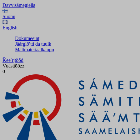
Davvisámegiella
Suomi
English
Dokumeeʹnt
Jåårǥlõʹtti da tuulk
Mättmateriaalkaupp
Ǩeeʹrjtõõđ
Vuästtõõzz
0