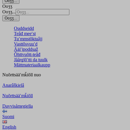
Ooʒʒ...
Ooʒʒ
Ooʒʒ...
Ooʒʒ...
Ouddseidd
Teâđ meeʹst
Tuʹmmstõktuâjj
Vasttõsvuuʹd
Ääiʹjpoddsaž
Õhttvuõtt-teâđ
Jåårǥlõʹtti da tuulk
Mättmateriaalkaupp
Nuõrttsääʹmǩiõll
nuo
Anarâškielâ
Nuõrttsääʹmǩiõll
Davvisámegiella
Suomi
English