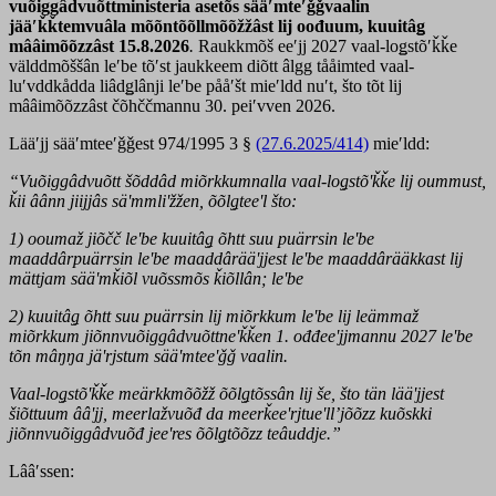
vuõiggâdvuõttministeria asetõs sääʹmteʹǧǧvaalin
jääʹǩǩtemvuâla mõõntõõllmõõžžâst lij oođuum, kuuitâǥ
mââimõõzzâst 15.8.2026
.
Raukkmõš eeʹjj 2027 vaal-loǥstõʹǩǩe
välddmõššân leʹbe tõʹst jaukkeem diõtt âlgg tååimted vaal-
luʹvddkådda liâdǥlânji leʹbe pååʹšt mieʹldd nuʹt, što tõt lij
mââimõõzzâst čõhččmannu 30. peiʹvven 2026.
Lääʹjj sääʹmteeʹǧǧest 974/1995 3 §
(27.6.2025/414)
mieʹldd:
“Vuõiggâdvuõtt šõddâd miõrkkumnalla vaal-loǥstõʹǩǩe lij oummust,
ǩii âânn jiijjâs säʹmmliʹžžen, õõlǥteeʹl što:
1) ooumaž jiõčč leʹbe kuuitâǥ õhtt suu puärrsin leʹbe
maaddârpuärrsin leʹbe maaddârääʹjjest leʹbe maaddârääkkast lij
mättjam sääʹmǩiõl vuõssmõs ǩiõllân; leʹbe
2) kuuitâǥ õhtt suu puärrsin lij miõrkkum leʹbe lij leämmaž
miõrkkum jiõnnvuõiggâdvuõttneʹǩǩen 1. ođđeeʹjjmannu 2027 leʹbe
tõn mâŋŋa jäʹrjstum sääʹmteeʹǧǧ vaalin.
Vaal-loǥstõʹǩǩe meärkkmõõžž õõlǥtõssân lij še, što tän lääʹjjest
šiõttuum ââʹjj, meerlažvuõđ da meerǩeeʹrjtueʹllʼjõõzz kuõskki
jiõnnvuõiggâdvuõđ jeeʹres õõlǥtõõzz teâuddje.”
Lââʹssen: