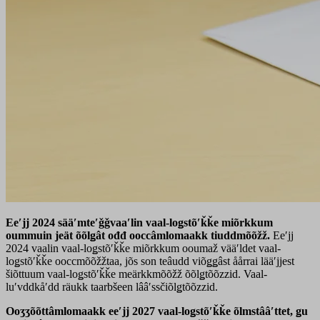
Eeʹjj 2024 sääʹmteʹǧǧvaaʹlin vaal-loǥstõʹǩǩe miõrkkum
oummuin jeät õõlǥât ođđ ooccâmlomaakk tiuddmõõžž.
Eeʹjj
2024 vaalin vaal-loǥstõʹǩǩe miõrkkum ooumaž vääʹldet vaal-
loǥstõʹǩǩe ooccmõõžžtaa, jõs son teâudd viõǥǥâst åårrai lääʹjjest
šiõttuum vaal-loǥstõʹǩǩe meärkkmõõžž õõlǥtõõzzid. Vaal-
luʹvddkåʹdd räukk taarbšeen lââʹssčiõlǥtõõzzid.
Ooʒʒõõttâmlomaakk eeʹjj 2027 vaal-loǥstõʹǩǩe õlmstââʹttet, ǥu