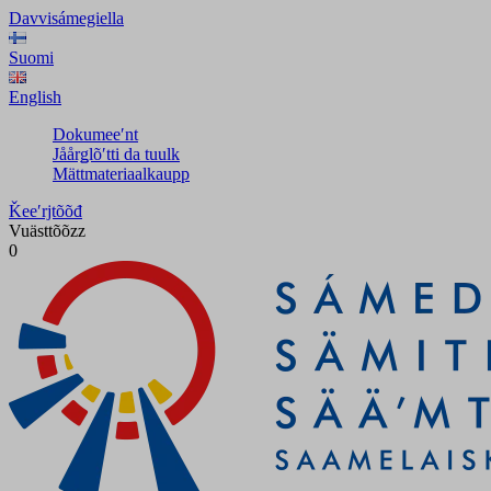
Davvisámegiella
Suomi
English
Dokumeeʹnt
Jåårǥlõʹtti da tuulk
Mättmateriaalkaupp
Ǩeeʹrjtõõđ
Vuästtõõzz
0