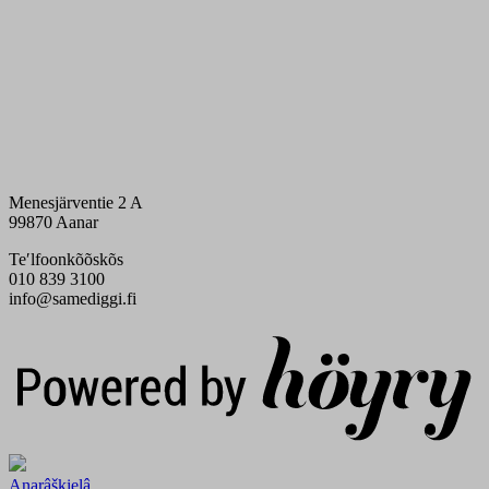
Menesjärventie 2 A
99870 Aanar
Teʹlfoonkõõskõs
010 839 3100
info@samediggi.fi
Digi- ja mainostoimisto Höyry Rovaniemi ja Oulu
Anarâškielâ