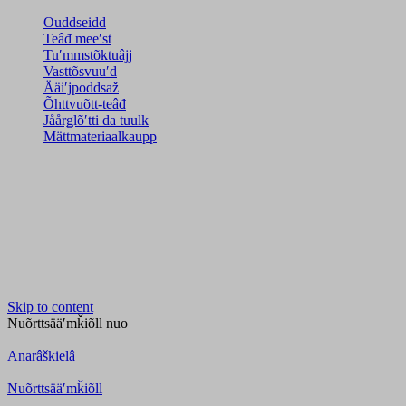
Ouddseidd
Teâđ meeʹst
Tuʹmmstõktuâjj
Vasttõsvuuʹd
Ääiʹjpoddsaž
Õhttvuõtt-teâđ
Jåårǥlõʹtti da tuulk
Mättmateriaalkaupp
Skip to content
Nuõrttsääʹmǩiõll
nuo
Anarâškielâ
Nuõrttsääʹmǩiõll