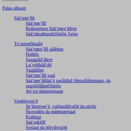
Palaa alkuun
Sääʹmteʹǧǧ
Sääʹmteʹǧǧ
Reâuggmen Sääʹmteeʹǧǧest
Sääʹmkulttuurkõõskõs Sajos
Tuʹmmstõktuâjj
Sääʹmteeʹǧǧ sååbbar
Halltõs
Saaǥǥjååʹđteei
Luʹvddkååʹdd
Vaaldâšm
Sääʹmteʹǧǧ vaal
Sääʹmteʹǧǧlääʹjj meâldlaž õhttsažtåimmam- da
saǥstõõllâmõõlǥtõs
Jeeʹres tåimmorgaan
Vasttõsvuuʹd
Jieʹllemvueʹjj, vuõiggâdvuõtt da pirrõs
Škooultõs da mättmateriaal
Kulttuur
Sääʹmǩiõll
Sosiaal da tiõrvâsvuõtt