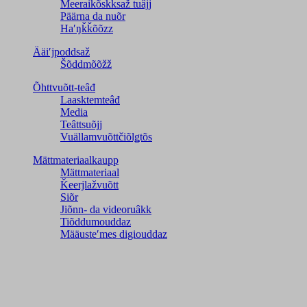
Meeraikõskksaž tuâjj
Päärna da nuõr
Haʹŋǩǩõõzz
Ääiʹjpoddsaž
Šõddmõõžž
Õhttvuõtt-teâđ
Laasktemteâđ
Media
Teâttsuõjj
Vuällamvuõttčiõlǥtõs
Mättmateriaalkaupp
Mättmateriaal
Ǩeerjlažvuõtt
Siõr
Jiõnn- da videoruâkk
Tiõddumouddaz
Määusteʹmes digiouddaz