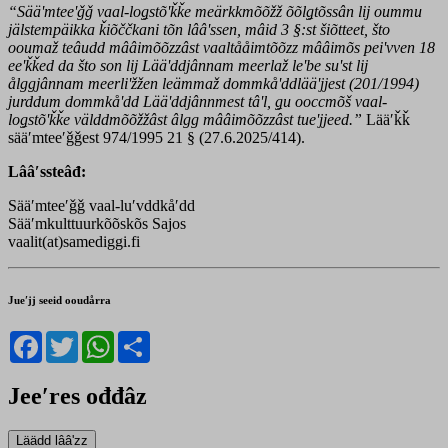
“Sääʹmteeʹǧǧ vaal-loǥstõʹǩǩe meärkkmõõžž õõlǥtõssân lij oummu
jälstempäikka ǩiõččkani tõn lââʹssen, mâid 3 §:st šiõtteet, što
ooumaž teâudd mââimõõzzâst vaaltååimtõõzz mââimõs peiʹvven 18
eeʹǩǩed da što son lij Lääʹddjânnam meerlaž leʹbe suʹst lij
ålggjânnam meerliʹžžen leämmaž dommkåʹddlääʹjjest (201/1994)
jurddum dommkåʹdd Lääʹddjânnmest tâʹl, ǥu ooccmõš vaal-
loǥstõʹǩǩe välddmõõžžâst âlgg mââimõõzzâst tueʹjjeed.”
Lääʹǩǩ
sääʹmteeʹǧǧest 974/1995 21 § (27.6.2025/414).
Lââʹssteâđ:
Sääʹmteeʹǧǧ vaal-luʹvddkåʹdd
Sääʹmkulttuurkõõskõs Sajos
vaalit(at)samediggi.fi
Jueʹjj seeid ooudårra
Facebook
Twitter
WhatsApp
Share
Jeeʹres ođđâz