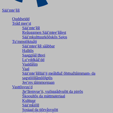
Sääʹmteʹǧǧ
Ouddseidd
Teâđ meeʹst
Sääʹmteʹǧǧ
Reâuggmen Sääʹmteeʹǧǧest
Sääʹmkulttuurkõõskõs Sajos
Tuʹmmstõktuâjj
Sääʹmteeʹǧǧ sååbbar
Halltõs
Saaǥǥjååʹđteei
Luʹvddkååʹdd
Vaaldâšm
Vaal
Sääʹmteʹǧǧlääʹjj meâldlaž õhttsažtåimmam- da
saǥstõõllâmõõlǥtõs
Jeeʹres tåimmorgaan
Vasttõsvuuʹd
Jieʹllemvueʹjj, vuõiggâdvuõtt da pirrõs
Škooultõs da mättmateriaal
Kulttuur
Sääʹmǩiõll
Sosiaal da tiõrvâsvuõtt