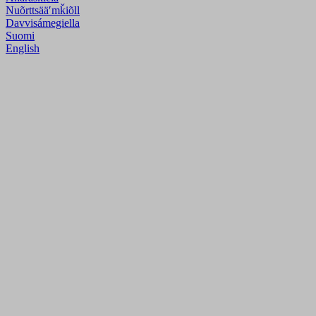
Nuõrttsääʹmǩiõll
Davvisámegiella
Suomi
English