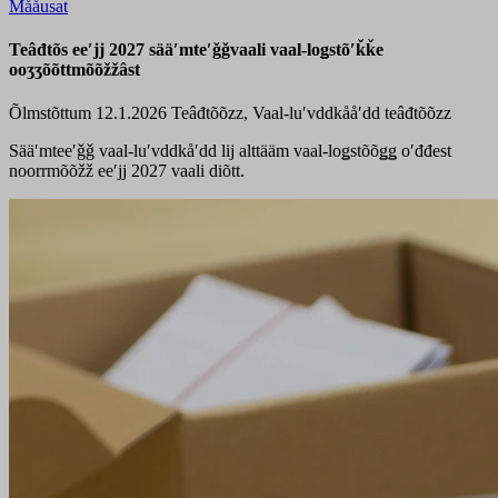
Mååusat
Teâđtõs eeʹjj 2027 sääʹmteʹǧǧvaali vaal-loǥstõʹǩǩe
ooʒʒõõttmõõžžâst
Õlmstõttum 12.1.2026
Teâđtõõzz, Vaal-luʹvddkååʹdd teâđtõõzz
Sääʹmteeʹǧǧ vaal-luʹvddkåʹdd lij alttääm vaal-loǥstõõǥǥ oʹđđest
noorrmõõžž eeʹjj 2027 vaali diõtt.