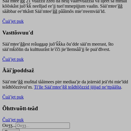
Sääʹmteeʹǧǧ 21 vuäzzliʹžžed da nellj väärrvuäzzla vaʹlljeet säʹmmlai
kõõskâst juõʹǩǩ neelljad eeʹjj tueiʹmmepijjum vaalin. Sääʹmteeʹǧǧ
sååbbar eeʹttkâstt Sääʹmteeʹǧǧ pââimõs mieʹrreemvääʹld.
Čuäʹjet puk
Vasttõsvuuʹd
Sääʹmteeʹǧǧest
reâuggap
juõʹǩǩka
õuʹdde
sääʹm meer
ast
, što
sääʹmǩiõlin da kulttuurâst leʹčči jieʹllemsââʹjj še puäʹđlvest.
Čuäʹjet puk
Ääiʹjpoddsaž
Sääʹmteʹǧǧ mušttal tååimees pirr mediaaʹje da jeärrsid jeäʹrbi mieʹldd
teâđtõõzzivuiʹm.
Tiʹlle Sääʹmteeʹǧǧ teâđtõõzzid jiijjad neʹttpååšta
.
Čuäʹjet puk
Õhttvuõtt-teâđ
Čuäʹjet puk
Ooʒʒ...