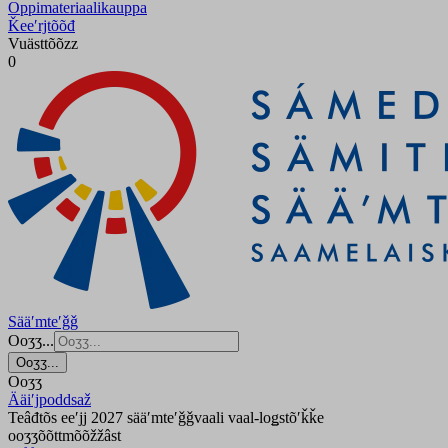
Oppimateriaalikauppa
Ǩeeʹrjtõõđ
Vuästtõõzz
0
Sääʹmteʹǧǧ
Ooʒʒ...
Ooʒʒ...
Ooʒʒ
Ääiʹjpoddsaž
Teâđtõs eeʹjj 2027 sääʹmteʹǧǧvaali vaal-loǥstõʹǩǩe
ooʒʒõõttmõõžžâst