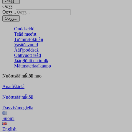
Ooʒʒ...
Ooʒʒ
Ooʒʒ...
Ooʒʒ...
Ouddseidd
Teâđ meeʹst
Tuʹmmstõktuâjj
Vasttõsvuuʹd
Ääiʹjpoddsaž
Õhttvuõtt-teâđ
Jåårǥlõʹtti da tuulk
Mättmateriaalkaupp
Nuõrttsääʹmǩiõll
nuo
Anarâškielâ
Nuõrttsääʹmǩiõll
Davvisámegiella
Suomi
English