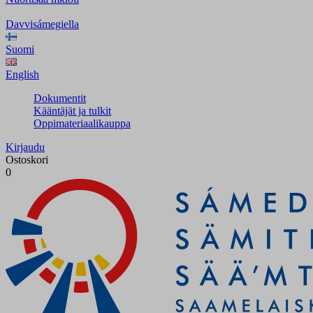
Davvisámegiella
Suomi
English
Dokumentit
Kääntäjät ja tulkit
Oppimateriaalikauppa
Kirjaudu
Ostoskori
0