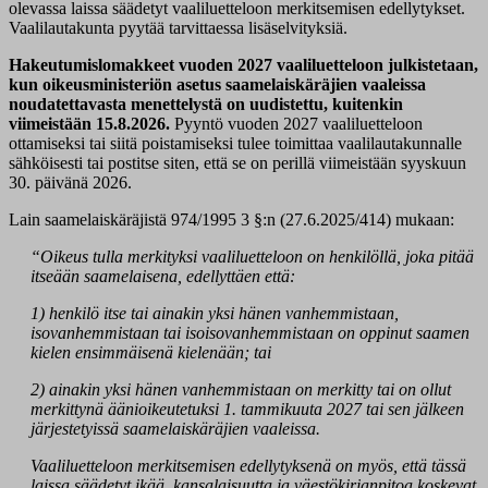
olevassa laissa säädetyt vaaliluetteloon merkitsemisen edellytykset.
Vaalilautakunta pyytää tarvittaessa lisäselvityksiä.
Hakeutumislomakkeet vuoden 2027 vaaliluetteloon julkistetaan,
kun oikeusministeriön asetus saamelaiskäräjien vaaleissa
noudatettavasta menettelystä on uudistettu, kuitenkin
viimeistään 15.8.2026.
Pyyntö vuoden 2027 vaaliluetteloon
ottamiseksi tai siitä poistamiseksi tulee toimittaa vaalilautakunnalle
sähköisesti tai postitse siten, että se on perillä viimeistään syyskuun
30. päivänä 2026.
Lain saamelaiskäräjistä 974/1995 3 §:n (27.6.2025/414) mukaan:
“Oikeus tulla merkityksi vaaliluetteloon on henkilöllä, joka pitää
itseään saamelaisena, edellyttäen että:
1) henkilö itse tai ainakin yksi hänen vanhemmistaan,
isovanhemmistaan tai isoisovanhemmistaan on oppinut saamen
kielen ensimmäisenä kielenään; tai
2) ainakin yksi hänen vanhemmistaan on merkitty tai on ollut
merkittynä äänioikeutetuksi 1. tammikuuta 2027 tai sen jälkeen
järjestetyissä saamelaiskäräjien vaaleissa.
Vaaliluetteloon merkitsemisen edellytyksenä on myös, että tässä
laissa säädetyt ikää, kansalaisuutta ja väestökirjanpitoa koskevat