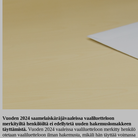
Vuoden 2024 saamelaiskäräjävaaleissa vaaliluetteloon
merkityiltä henkilöiltä ei edellytetä uuden hakemuslomakkeen
täyttämistä.
Vuoden 2024 vaaleissa vaaliluetteloon merkitty henkilö
otetaan vaaliluetteloon ilman hakemusta, mikäli hän täyttää voimassa