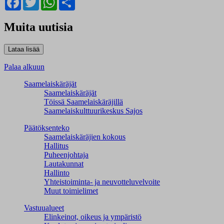
Muita uutisia
Palaa alkuun
Saamelaiskäräjät
Saamelaiskäräjät
Töissä Saamelaiskäräjillä
Saamelaiskulttuuri­keskus Sajos
Päätöksenteko
Saamelaiskäräjien kokous
Hallitus
Puheenjohtaja
Lautakunnat
Hallinto
Yhteistoiminta- ja neuvotteluvelvoite
Muut toimielimet
Vastuualueet
Elinkeinot, oikeus ja ympäristö