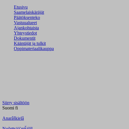
Etusivu
Saamelaiskäräjät
Päätöksenteko
Vastuualueet
Ajankohtaista
Yhteystiedot
Dokumentit
Kääntäjät ja tulkit
Oppimateriaalikauppa
Siirry sisältöön
Suomi
fi
Anarâškielâ
Nuõrttsääʹmǩiõll