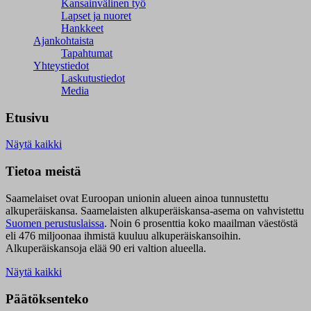
Kansainvälinen työ
Lapset ja nuoret
Hankkeet
Ajankohtaista
Tapahtumat
Yhteystiedot
Laskutustiedot
Media
Etusivu
Näytä kaikki
Tietoa meistä
Saamelaiset ovat Euroopan unionin alueen ainoa tunnustettu
alkuperäiskansa. Saamelaisten alkuperäiskansa-asema on vahvistettu
Suomen perustuslaissa
.
Noin 6 prosenttia koko maailman väestöstä
eli 476 miljoonaa ihmistä kuuluu alkuperäiskansoihin.
Alkuperäiskansoja elää 90 eri valtion alueella.
Näytä kaikki
Päätöksenteko