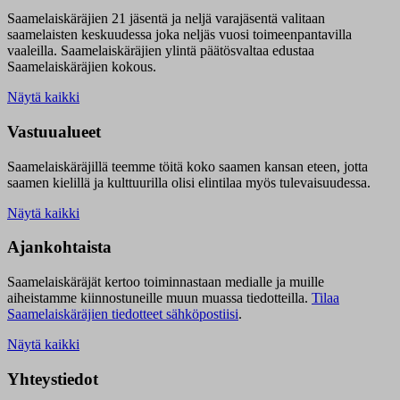
Saamelaiskäräjien 21 jäsentä ja neljä varajäsentä valitaan
saamelaisten keskuudessa joka neljäs vuosi toimeenpantavilla
vaaleilla. Saamelaiskäräjien ylintä päätösvaltaa edustaa
Saamelaiskäräjien kokous.
Näytä kaikki
Vastuualueet
Saamelaiskäräjillä t
eemme töitä koko saamen kansan eteen, jotta
saamen kielillä ja kulttuurilla olisi elintilaa myös tulevaisuudessa.
Näytä kaikki
Ajankohtaista
Saamelaiskäräjät kertoo toiminnastaan medialle ja muille
aiheistamme kiinnostuneille muun muassa tiedotteilla.
Tilaa
Saamelaiskäräjien tiedotteet sähköpostiisi
.
Näytä kaikki
Yhteystiedot