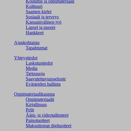
Koulutus ja oppimateriaali
Kulttuuri
Saamen kielet
Sosiaali ja terveys
Kansainvälinen työ
Lapset ja nuoret
Hankkeet
Ajankohtaista
Tapahtumat
Yhteystiedot
Laskutustiedot
Media
Tietosuoja
Saavutettavuusseloste
Evästeiden hallinta
Oppimateriaalikauppa
Oppimateriaalit
Kirjallisuus
Pelit
Ääni- ja videotallenteet
Painotuotteet
Maksuttomat digituotteet