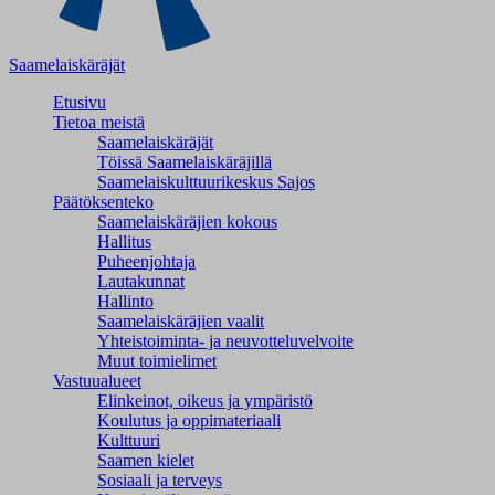
Saamelaiskäräjät
Etusivu
Tietoa meistä
Saamelaiskäräjät
Töissä Saamelaiskäräjillä
Saamelaiskulttuuri­keskus Sajos
Päätöksenteko
Saamelaiskäräjien kokous
Hallitus
Puheenjohtaja
Lautakunnat
Hallinto
Saamelaiskäräjien vaalit
Yhteistoiminta- ja neuvotteluvelvoite
Muut toimielimet
Vastuualueet
Elinkeinot, oikeus ja ympäristö
Koulutus ja oppimateriaali
Kulttuuri
Saamen kielet
Sosiaali ja terveys