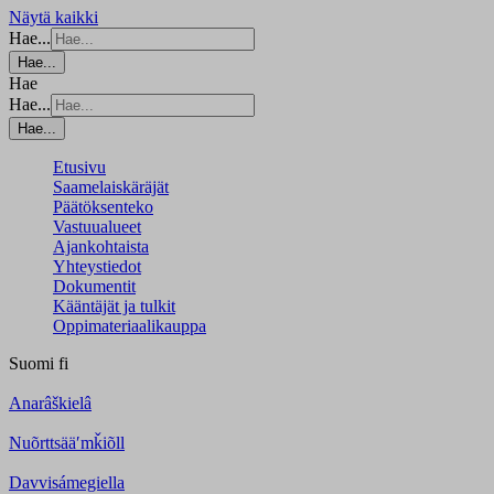
Näytä kaikki
Hae...
Hae...
Hae
Hae...
Hae...
Etusivu
Saamelaiskäräjät
Päätöksenteko
Vastuualueet
Ajankohtaista
Yhteystiedot
Dokumentit
Kääntäjät ja tulkit
Oppimateriaalikauppa
Suomi
fi
Anarâškielâ
Nuõrttsääʹmǩiõll
Davvisámegiella