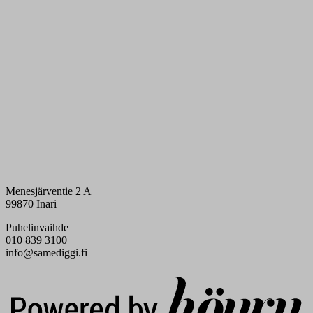
Menesjärventie 2 A
99870 Inari
Puhelinvaihde
010 839 3100
info@samediggi.fi
Digi- ja mainostoimisto Höyry Rovaniemi ja Oulu