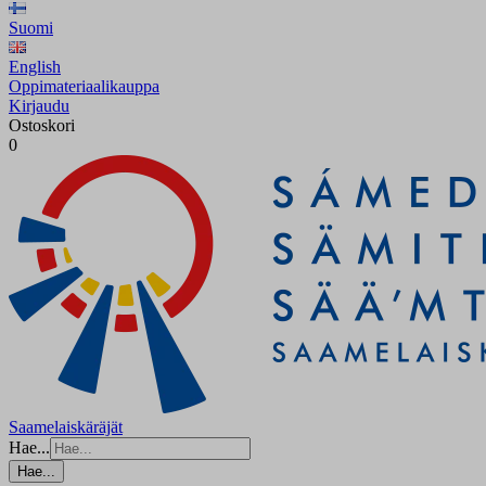
Suomi
English
Oppimateriaalikauppa
Kirjaudu
Ostoskori
0
Saamelaiskäräjät
Hae...
Hae...