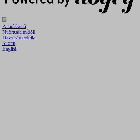
Anarâškielâ
Nuõrttsääʹmǩiõll
Davvisámegiella
Suomi
English