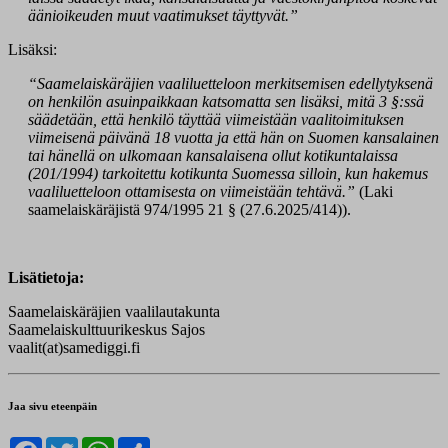
äänioikeuden muut vaatimukset täyttyvät.”
Lisäksi:
“Saamelaiskäräjien vaaliluetteloon merkitsemisen edellytyksenä
on henkilön asuinpaikkaan katsomatta sen lisäksi, mitä 3 §:ssä
säädetään, että henkilö täyttää viimeistään vaalitoimituksen
viimeisenä päivänä 18 vuotta ja että hän on Suomen kansalainen
tai hänellä on ulkomaan kansalaisena ollut kotikuntalaissa
(201/1994) tarkoitettu kotikunta Suomessa silloin, kun hakemus
vaaliluetteloon ottamisesta on viimeistään tehtävä.”
(Laki
saamelaiskäräjistä 974/1995 21 § (27.6.2025/414)).
Lisätietoja:
Saamelaiskäräjien vaalilautakunta
Saamelaiskulttuurikeskus Sajos
vaalit(at)samediggi.fi
Jaa sivu eteenpäin
Facebook
Twitter
WhatsApp
Share