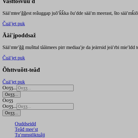
Vasttõsvuuʹd
Sääʹmteeʹǧǧest
reâuggap
juõʹǩǩka
õuʹdde
sääʹm meer
ast
, što sääʹmǩiõ
Čuäʹjet puk
Ääiʹjpoddsaž
Sääʹmteʹǧǧ mušttal tååimees pirr mediaaʹje da jeärrsid jeäʹrbi mieʹldd
Čuäʹjet puk
Õhttvuõtt-teâđ
Čuäʹjet puk
Ooʒʒ...
Ooʒʒ...
Ooʒʒ
Ooʒʒ...
Ooʒʒ...
Ouddseidd
Teâđ meeʹst
Tuʹmmstõktuâjj