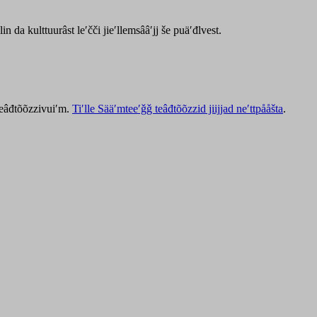
lin da kulttuurâst leʹčči jieʹllemsââʹjj še puäʹđlvest.
 teâđtõõzzivuiʹm.
Tiʹlle Sääʹmteeʹǧǧ teâđtõõzzid jiijjad neʹttpååšta
.