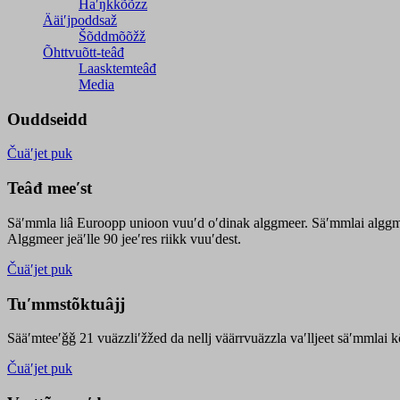
Haʹŋǩǩõõzz
Ääiʹjpoddsaž
Šõddmõõžž
Õhttvuõtt-teâđ
Laasktemteâđ
Media
Ouddseidd
Čuäʹjet puk
Teâđ meeʹst
Säʹmmla liâ Euroopp unioon vuuʹd oʹdinak alggmeer. Säʹmmlai alggme
Alggmeer jeäʹlle 90 jeeʹres riikk vuuʹdest.
Čuäʹjet puk
Tuʹmmstõktuâjj
Sääʹmteeʹǧǧ 21 vuäzzliʹžžed da nellj väärrvuäzzla vaʹlljeet säʹmmlai 
Čuäʹjet puk