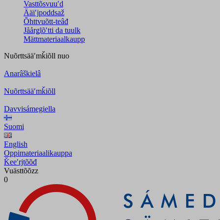
Vasttõsvuuʹd
Ääiʹjpoddsaž
Õhttvuõtt-teâđ
Jåårǥlõʹtti da tuulk
Mättmateriaalkaupp
Nuõrttsääʹmǩiõll
nuo
Anarâškielâ
Nuõrttsääʹmǩiõll
Davvisámegiella
Suomi
English
Oppimateriaalikauppa
Ǩeeʹrjtõõđ
Vuästtõõzz
0