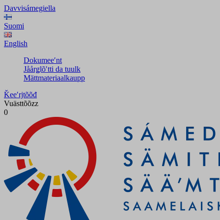
Davvisámegiella
Suomi
English
Dokumeeʹnt
Jåårǥlõʹtti da tuulk
Mättmateriaalkaupp
Ǩeeʹrjtõõđ
Vuästtõõzz
0