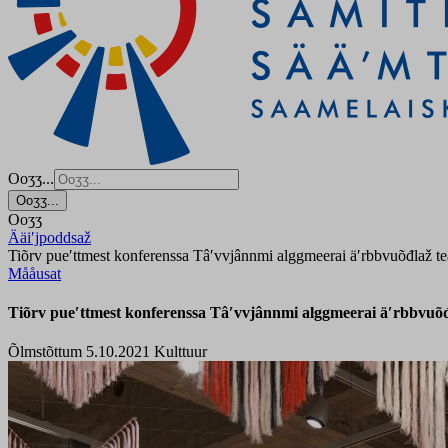
Ooʒʒ...
Ooʒʒ...
Ooʒʒ
Ääiʹjpoddsaž
Tiõrv pueʹttmest konferenssa Tâʹvvjânnmi alggmeerai äʹrbbvuõđlaž te
Mååusat
Tiõrv pueʹttmest konferenssa Tâʹvvjânnmi alggmeerai äʹrbbvuõđl
Õlmstõttum 5.10.2021
Kulttuur