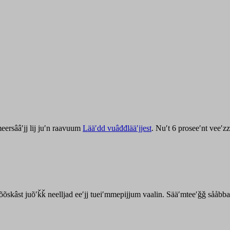
ersââʹjj lij juʹn raavuum
Lääʹdd vuâđđlääʹjjest
. Nuʹt 6 proseeʹnt veeʹ
kõõskâst juõʹǩǩ neelljad eeʹjj tueiʹmmepijjum vaalin. Sääʹmteeʹǧǧ sååbb