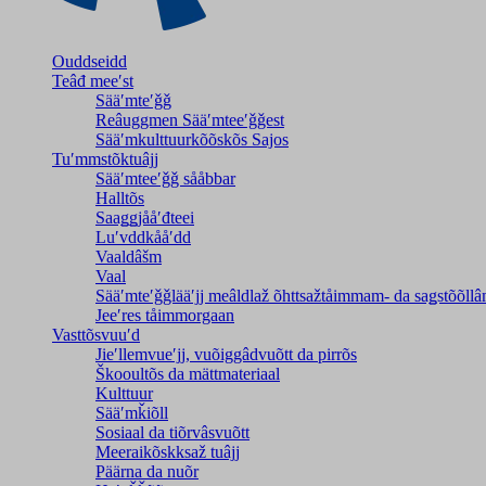
Ouddseidd
Teâđ meeʹst
Sääʹmteʹǧǧ
Reâuggmen Sääʹmteeʹǧǧest
Sääʹmkulttuurkõõskõs Sajos
Tuʹmmstõktuâjj
Sääʹmteeʹǧǧ sååbbar
Halltõs
Saaǥǥjååʹđteei
Luʹvddkååʹdd
Vaaldâšm
Vaal
Sääʹmteʹǧǧlääʹjj meâldlaž õhttsažtåimmam- da saǥstõõll
Jeeʹres tåimmorgaan
Vasttõsvuuʹd
Jieʹllemvueʹjj, vuõiggâdvuõtt da pirrõs
Škooultõs da mättmateriaal
Kulttuur
Sääʹmǩiõll
Sosiaal da tiõrvâsvuõtt
Meeraikõskksaž tuâjj
Päärna da nuõr