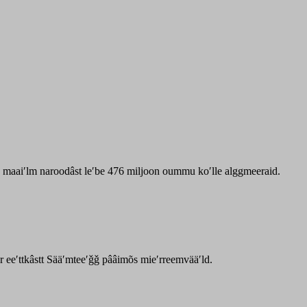
zz maaiʹlm naroodâst leʹbe 476 miljoon oummu koʹlle alggmeeraid.
ar eeʹttkâstt Sääʹmteeʹǧǧ pââimõs mieʹrreemvääʹld.