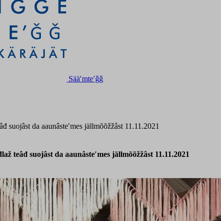
Sääʹmteʹǧǧ
âđ suojâst da aaunâsteʹmes jällmõõžžâst 11.11.2021
až teâđ suojâst da aaunâsteʹmes jällmõõžžâst 11.11.2021