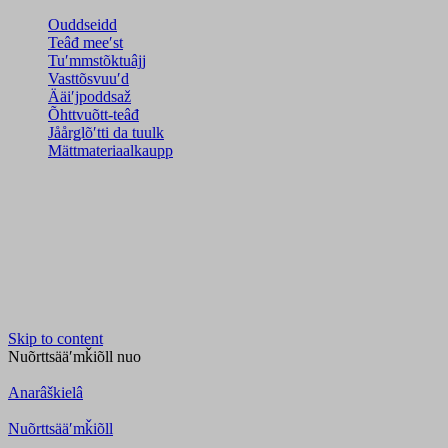
Ouddseidd
Teâđ meeʹst
Tuʹmmstõktuâjj
Vasttõsvuuʹd
Ääiʹjpoddsaž
Õhttvuõtt-teâđ
Jåårǥlõʹtti da tuulk
Mättmateriaalkaupp
Skip to content
Nuõrttsääʹmǩiõll
nuo
Anarâškielâ
Nuõrttsääʹmǩiõll