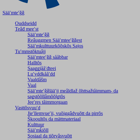
Sääʹmteʹǧǧ
Ouddseidd
Teâđ meeʹst
Sääʹmteʹǧǧ
Reâuggmen Sääʹmteeʹǧǧest
Sääʹmkulttuurkõõskõs Sajos
Tuʹmmstõktuâjj
Sääʹmteeʹǧǧ sååbbar
Halltõs
Saaǥǥjååʹđteei
Luʹvddkååʹdd
Vaaldâšm
Vaal
Sääʹmteʹǧǧlääʹjj meâldlaž õhttsažtåimmam- da
saǥstõõllâmõõlǥtõs
Jeeʹres tåimmorgaan
Vasttõsvuuʹd
Jieʹllemvueʹjj, vuõiggâdvuõtt da pirrõs
Škooultõs da mättmateriaal
Kulttuur
Sääʹmǩiõll
Sosiaal da tiõrvâsvuõtt