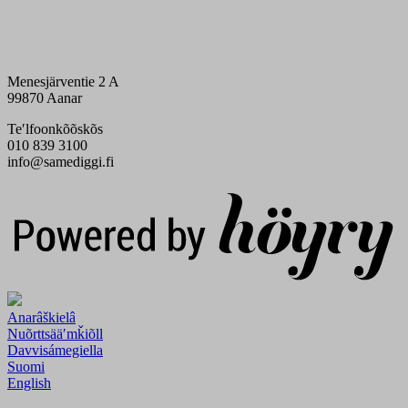
Menesjärventie 2 A
99870 Aanar
Teʹlfoonkõõskõs
010 839 3100
info@samediggi.fi
Digi- ja mainostoimisto Höyry Rovaniemi ja Oulu
Anarâškielâ
Nuõrttsääʹmǩiõll
Davvisámegiella
Suomi
English