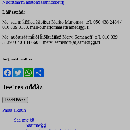
Nuõrttsääʹm anatomiasannõsǩeʹrjj
Lââʹssteâđ:
Mä. sääʹm ǩiõllaaʹššipiisar Marko Marjomaa, teʹl. 050 438 2484 /
010 839 3183, marko.marjomaa(at)samediggi.fi
Mä. nuõrttsääʹmǩiõl ǩiõlltuâjjlaž Mervi Semenoff, teʹl. 010 839
3139 / 040 184 6604, mervi.semenoff(at)samediggi.fi
Jueʹjj seeid ooudårra
Facebook
Twitter
WhatsApp
Share
Jeeʹres ođđâz
Palaa alkuun
Sääʹmteʹǧǧ
Sääʹmteʹǧǧ