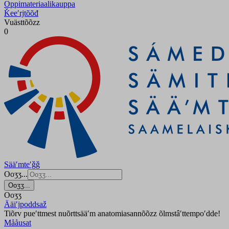
Oppimateriaalikauppa
Ǩeeʹrjtõõđ
Vuästtõõzz
0
Sääʹmteʹǧǧ
Ooʒʒ...
Ooʒʒ...
Ooʒʒ
Ääiʹjpoddsaž
Tiõrv pueʹttmest nuõrttsääʹm anatomiasannõõzz õlmstâʹttempoʹdde!
Mååusat