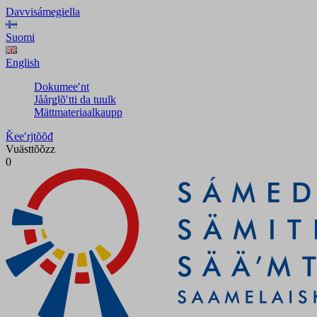
Davvisámegiella
Suomi
English
Dokumeeʹnt
Jåårǥlõʹtti da tuulk
Mättmateriaalkaupp
Ǩeeʹrjtõõđ
Vuästtõõzz
0