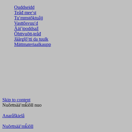
Ouddseidd
Teâđ meeʹst
Tuʹmmstõktuâjj
Vasttõsvuuʹd
Ääiʹjpoddsaž
Õhttvuõtt-teâđ
Jåårǥlõʹtti da tuulk
Mättmateriaalkaupp
Skip to content
Nuõrttsääʹmǩiõll
nuo
Anarâškielâ
Nuõrttsääʹmǩiõll