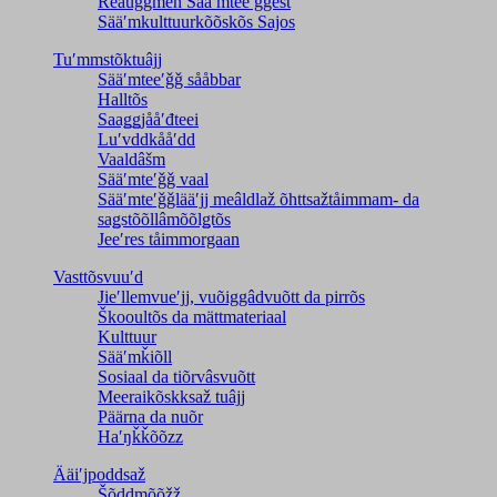
Reâuggmen Sääʹmteeʹǧǧest
Sääʹmkulttuurkõõskõs Sajos
Tuʹmmstõktuâjj
Sääʹmteeʹǧǧ sååbbar
Halltõs
Saaǥǥjååʹđteei
Luʹvddkååʹdd
Vaaldâšm
Sääʹmteʹǧǧ vaal
Sääʹmteʹǧǧlääʹjj meâldlaž õhttsažtåimmam- da
saǥstõõllâmõõlǥtõs
Jeeʹres tåimmorgaan
Vasttõsvuuʹd
Jieʹllemvueʹjj, vuõiggâdvuõtt da pirrõs
Škooultõs da mättmateriaal
Kulttuur
Sääʹmǩiõll
Sosiaal da tiõrvâsvuõtt
Meeraikõskksaž tuâjj
Päärna da nuõr
Haʹŋǩǩõõzz
Ääiʹjpoddsaž
Šõddmõõžž