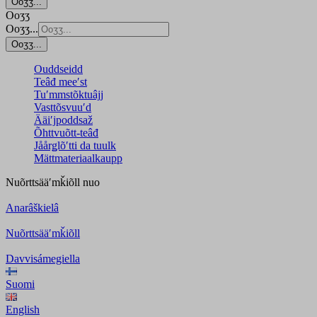
Ooʒʒ...
Ooʒʒ
Ooʒʒ...
Ooʒʒ...
Ouddseidd
Teâđ meeʹst
Tuʹmmstõktuâjj
Vasttõsvuuʹd
Ääiʹjpoddsaž
Õhttvuõtt-teâđ
Jåårǥlõʹtti da tuulk
Mättmateriaalkaupp
Nuõrttsääʹmǩiõll
nuo
Anarâškielâ
Nuõrttsääʹmǩiõll
Davvisámegiella
Suomi
English