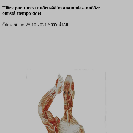
Tiõrv pueʹttmest nuõrttsääʹm anatomiasannõõzz
õlmstâʹttempoʹdde!
Õlmstõttum 25.10.2021
Sääʹmǩiõll