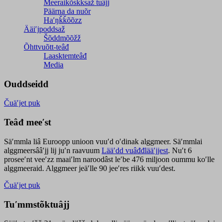
Meeraikõskksaž tuâjj
Päärna da nuõr
Haʹŋǩǩõõzz
Ääiʹjpoddsaž
Šõddmõõžž
Õhttvuõtt-teâđ
Laasktemteâđ
Media
Ouddseidd
Čuäʹjet puk
Teâđ meeʹst
Säʹmmla liâ Euroopp unioon vuuʹd oʹdinak alggmeer. Säʹmmlai
alggmeersââʹjj lij juʹn raavuum
Lääʹdd vuâđđlääʹjjest
. Nuʹt 6
proseeʹnt veeʹzz maaiʹlm naroodâst leʹbe 476 miljoon oummu koʹlle
alggmeeraid. Alggmeer jeäʹlle 90 jeeʹres riikk vuuʹdest.
Čuäʹjet puk
Tuʹmmstõktuâjj