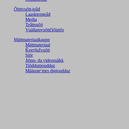
Õhttvuõtt-teâđ
Laasktemteâđ
Media
Teâttsuõjj
Vuällamvuõttčiõlǥtõs
Mättmateriaalkaupp
Mättmateriaal
Ǩeerjlažvuõtt
Siõr
Jiõnn- da videoruâkk
Tiõddumouddaz
Määusteʹmes digiouddaz