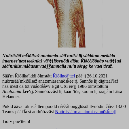
Nuõrttsääʹmǩiõllsaž anatomia-sääʹnnlist lij välddum meädda
interneeʹttest teeknlaž väʹǯǯlõsvuõđi diõtt. Ǩiõččlõõttâp vuäǯǯad
sääʹnnliist mååusat vuäǯǯamnalla nuʹtt sõrgg ko vueiʹtlvaž.
Sääʹm Ǩiõllkaʹlddi õlmstâtt
Ǩiõllneäʹttel
pââʹjj 26.10.2021
nuõrttsääʹmǩiõllsaž anatomiasannõsǩeeʹrj. Sannõs lij digitaalʼlaž
hääʹmest da tõt vuâđđââvv Egil Utsi eeʹjj 1986 õlmstõttum
Anatomiia
-ǩeeʹrj. Sannõõzzâst lij kaartʼtõs, koonn lij raajjâm Liisa
Helander.
Pukid äävai õlmstâʹttempoodd riâššât ougglõsõhttvuõđin čiâss 13.00
Teams pääiʹǩest addrõõzzâst
Nuõrttsääʹm anatomiasannõsǩeʹrjj
Tiõrv pueʹttem!