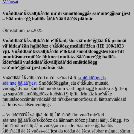
Mååusat
Vuâđđlääʹǩǩvälljkåʹdd uuʹdi smiõtldõõǥǥâs sääʹmteʹǧǧlääʹjjest
– Sääʹmteeʹǧǧ halltõs ǩiõttʼtââll ääʹšš piâtnâc
Õlmstõttum 5.6.2025
Vuâđđlääʹǩǩvälljkåʹdd eʹtǩǩad, što sääʹmteʹǧǧlääʹǩǩ priimât
väʹlddaaʹššin halltõõzz eʹtǩǩõõzz meâldliʹžžen (HE 100/2023
vp).
Vuâđđlääʹǩǩvälljkåʹdd eʹtǩǩad smiõtldõõǥǥstes kueʹhtt
muuttâsooccmõʹšše õhttneei muttâz. Sääʹmteeʹǧǧ halltõs
ǩiõttʼtââll vuâđđlääʹǩǩvälljkååʹdd smiõtldõõǥǥ
sääʹmteʹǧǧlääʹjjest piâtnâc 6.6.
Vuâđđlääʹǩǩvälljkåʹdd uuʹdi seärad 4.6.
smiõtldõõǥǥâs
sääʹmteʹǧǧlääʹjjest
. Smiõtldõõǥǥâst jeät eʹtǩǩuku muttsid
vuõiggâdvuõđ šõddâd miõrkkum vaal-loǥstõõǥǥ kuõskki 3 §:ffe ij-
ǥa saǥstõõllâmõõlǥtõõzz kuõskki 9 §:ffe. Muttâz kueʹsǩǩe
muuttâsooccâmluʹvddkååʹdd räʹtǩǩeemnorrõõzz di läittamvuâđaid
ââʹlmõs vaaldšemvuõiggsa.
– Vuâđđlääʹǩǩvälljkåʹdd lij ǩiõttʼtõõllâm vuâđ mieʹldd
sääʹmteʹǧǧlääʹǩǩeʹtǩǩõõzz da âânnam tõõzz jiânnai ääiʹj. Šiõǥǥ, što
ǩiõttʼtõõllmõš lij ååʹn vuõǯǯum maaʹle. Sääʹmteeʹǧǧ halltõs
ǩiõttʼtââll ääʹšš vuõss-sââʹjest da teâđat ääʹššest såbbar mâŋŋa, särnn