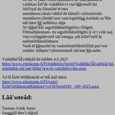
valddum ǩiõʹlle vuâđđõõvvi vueʹlǧǧemsõõʹjid
Jiõččnaž da čõnnõõttʼteʹmes
muuttâsooccâmluʹvddkåʹdd tååimči vuõssmõssân
muuttâsooccâmtääʹssen vaal-loǥstõõǥǥ kuõskki aaʹššin
sääʹmteeʹǧǧ halltõõzz sâjja
Veʹrǧǧniiʹǩǩi saǥstõõllâmõõlǥtõõzz čiõlǥtet.
Õhttsažtåimmam- da saǥstõõllâmõõlǥtõs ij veʹt veâl raaj
veto-vuõiggâdvuõđ sääʹmtegga, pâi kõõččmõš lij
mõõntõõllâmšiõtlmest
Vaali äiʹǧǧtaaulid da vaalmõõntõõllmõõžžid pueʹreet
ouddm. hiâlpteeʹl jiõnstummuž sääʹmteʹǧǧvaalin.
Vuâđđlääʹǩǩvälljkååʹdd teâđtõs 4.6.2025
https://www.eduskunta.fi/FI/teâđtõõzz/Seeid/Vuâđđlääʹǩǩvälljkååʹdd-
smiõtldõk-sääʹmteʹǧǧlääʹjjest-lij-valmštõõvvâm.aspx
Ääʹšš ǩiõttʼtõõllâmteâđ eeʹttiǩ-kååʹddest
https://www.eduskunta.fi/FI/vaski/
ǨiõttʼtõõllâmteađRiikkpeiʹvväʹšš/Seeid/HE_100+2023.aspx
Lââʹssteâđ:
Tuomas Aslak Juuso
Saaǥǥjååʹđteeʹj sâjjsaž