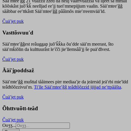
Sääʹmteeʹǧǧ 21 vuäzzliʹžžed da nellj väärrvuäzzla vaʹlljeet säʹmmlai
kõõskâst juõʹǩǩ neelljad eeʹjj tueiʹmmepijjum vaalin. Sääʹmteeʹǧǧ
sååbbar eeʹttkâstt Sääʹmteeʹǧǧ pââimõs mieʹrreemvääʹld.
Čuäʹjet puk
Vasttõsvuuʹd
Sääʹmteeʹǧǧest
reâuggap
juõʹǩǩka
õuʹdde
sääʹm meer
ast
, što
sääʹmǩiõlin da kulttuurâst leʹčči jieʹllemsââʹjj še puäʹđlvest.
Čuäʹjet puk
Ääiʹjpoddsaž
Sääʹmteʹǧǧ mušttal tååimees pirr mediaaʹje da jeärrsid jeäʹrbi mieʹldd
teâđtõõzzivuiʹm.
Tiʹlle Sääʹmteeʹǧǧ teâđtõõzzid jiijjad neʹttpååšta
.
Čuäʹjet puk
Õhttvuõtt-teâđ
Čuäʹjet puk
Ooʒʒ...