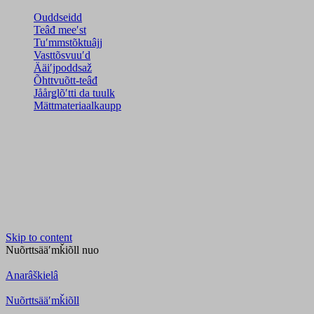
Ouddseidd
Teâđ meeʹst
Tuʹmmstõktuâjj
Vasttõsvuuʹd
Ääiʹjpoddsaž
Õhttvuõtt-teâđ
Jåårǥlõʹtti da tuulk
Mättmateriaalkaupp
Skip to content
Nuõrttsääʹmǩiõll
nuo
Anarâškielâ
Nuõrttsääʹmǩiõll