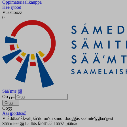
Oppimateriaalikauppa
Ǩeeʹrjtõõđ
Vuästtõõzz
0
Sääʹmteʹǧǧ
Ooʒʒ...
Ooʒʒ...
Ooʒʒ
Ääiʹjpoddsaž
Vuâđđlääʹǩǩvälljkåʹdd uuʹdi smiõtldõõǥǥâs sääʹmteʹǧǧlääʹjjest –
Sääʹmteeʹǧǧ halltõs ǩiõttʼtââll ääʹšš piâtnâc