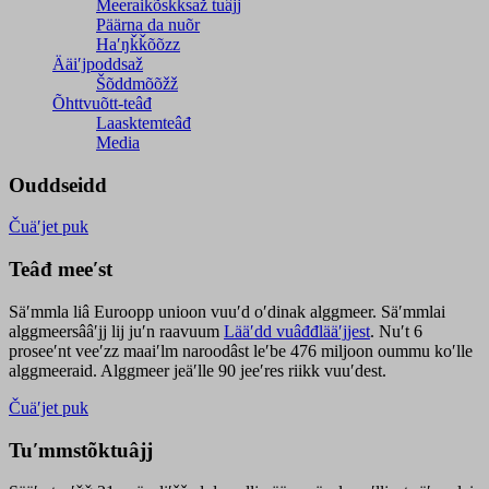
Meeraikõskksaž tuâjj
Päärna da nuõr
Haʹŋǩǩõõzz
Ääiʹjpoddsaž
Šõddmõõžž
Õhttvuõtt-teâđ
Laasktemteâđ
Media
Ouddseidd
Čuäʹjet puk
Teâđ meeʹst
Säʹmmla liâ Euroopp unioon vuuʹd oʹdinak alggmeer. Säʹmmlai
alggmeersââʹjj lij juʹn raavuum
Lääʹdd vuâđđlääʹjjest
. Nuʹt 6
proseeʹnt veeʹzz maaiʹlm naroodâst leʹbe 476 miljoon oummu koʹlle
alggmeeraid. Alggmeer jeäʹlle 90 jeeʹres riikk vuuʹdest.
Čuäʹjet puk
Tuʹmmstõktuâjj