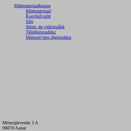
Mättmateriaalkaupp
Mättmateriaal
Ǩeerjlažvuõtt
Siõr
Jiõnn- da videoruâkk
Tiõddumouddaz
Määusteʹmes digiouddaz
Menesjärventie 2 A
99870 Aanar