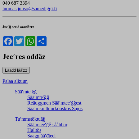
040 687 3394
tuomas.juuso@samediggi.fi
Jueʹjj seeid ooudårra
Facebook
Twitter
WhatsApp
Share
Jeeʹres ođđâz
Palaa alkuun
Sääʹmteʹǧǧ
Sääʹmteʹǧǧ
Reâuggmen Sääʹmteeʹǧǧest
Sääʹmkulttuurkõõskõs Sajos
Tuʹmmstõktuâjj
Sääʹmteeʹǧǧ sååbbar
Halltõs
Saaǥǥjååʹđteei