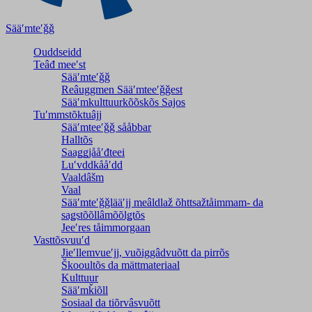
Sääʹmteʹǧǧ
Ouddseidd
Teâđ meeʹst
Sääʹmteʹǧǧ
Reâuggmen Sääʹmteeʹǧǧest
Sääʹmkulttuurkõõskõs Sajos
Tuʹmmstõktuâjj
Sääʹmteeʹǧǧ sååbbar
Halltõs
Saaǥǥjååʹđteei
Luʹvddkååʹdd
Vaaldâšm
Vaal
Sääʹmteʹǧǧlääʹjj meâldlaž õhttsažtåimmam- da
saǥstõõllâmõõlǥtõs
Jeeʹres tåimmorgaan
Vasttõsvuuʹd
Jieʹllemvueʹjj, vuõiggâdvuõtt da pirrõs
Škooultõs da mättmateriaal
Kulttuur
Sääʹmǩiõll
Sosiaal da tiõrvâsvuõtt