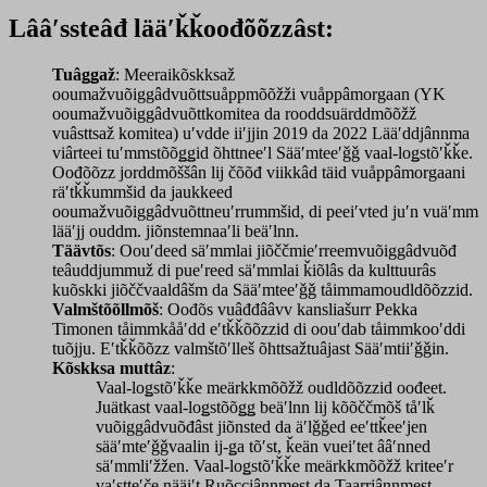
Lââʹssteâđ lääʹǩǩoođõõzzâst:
Tuâǥǥaž
: Meeraikõskksaž
ooumažvuõiggâdvuõttsuåppmõõžži vuåppâmorgaan (YK
ooumažvuõiggâdvuõttkomitea da rooddsuärddmõõžž
vuâsttsaž komitea) uʹvdde iiʹjjin 2019 da 2022 Lääʹddjânnma
viârteei tuʹmmstõõǥǥid õhttneeʹl Sääʹmteeʹǧǧ vaal-loǥstõʹǩǩe.
Oođõõzz jorddmõššân lij čõõđ viikkâd täid vuåppâmorgaani
räʹtǩǩummšid da jaukkeed
ooumažvuõiggâdvuõttneuʹrrummšid, di peeiʹvted juʹn vuäʹmm
lääʹjj ouddm. jiõnstemnaaʹli beäʹlnn.
Täävtõs
: Oouʹdeed säʹmmlai jiõččmieʹrreemvuõiggâdvuõđ
teâuddjummuž di pueʹreed säʹmmlai ǩiõlâs da kulttuurâs
kuõskki jiõččvaaldâšm da Sääʹmteeʹǧǧ tåimmamoudldõõzzid.
Valmštõõllmõš
: Oođõs vuâđđââvv kansliašurr Pekka
Timonen tåimmkååʹdd eʹtǩǩõõzzid di oouʹdab tåimmkooʹddi
tuõjju. Eʹtǩǩõõzz valmštõʹlleš õhttsažtuâjast Sääʹmtiiʹǧǧin.
Kõskksa muttâz
:
Vaal-loǥstõʹǩǩe meärkkmõõžž oudldõõzzid oođeet.
Juätkast vaal-loǥstõõǥǥ beäʹlnn lij kõõččmõš tåʹlǩ
vuõiggâdvuõđâst jiõnsted da äʹlǧǧed eeʹttǩeeʹjen
sääʹmteʹǧǧvaalin ij-ǥa tõʹst, ǩeän vueiʹtet ââʹnned
säʹmmliʹžžen. Vaal-loǥstõʹǩǩe meärkkmõõžž kriteeʹr
vaʹstteʹče nääiʹt Ruõccjânnmest da Taarrjânnmest