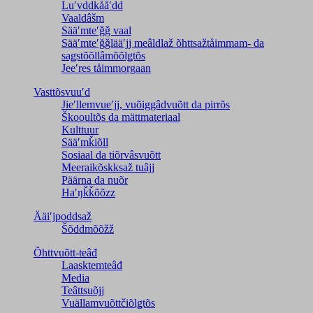
Luʹvddkååʹdd
Vaaldâšm
Sääʹmteʹǧǧ vaal
Sääʹmteʹǧǧlääʹjj meâldlaž õhttsažtåimmam- da
saǥstõõllâmõõlǥtõs
Jeeʹres tåimmorgaan
Vasttõsvuuʹd
Jieʹllemvueʹjj, vuõiggâdvuõtt da pirrõs
Škooultõs da mättmateriaal
Kulttuur
Sääʹmǩiõll
Sosiaal da tiõrvâsvuõtt
Meeraikõskksaž tuâjj
Päärna da nuõr
Haʹŋǩǩõõzz
Ääiʹjpoddsaž
Šõddmõõžž
Õhttvuõtt-teâđ
Laasktemteâđ
Media
Teâttsuõjj
Vuällamvuõttčiõlǥtõs