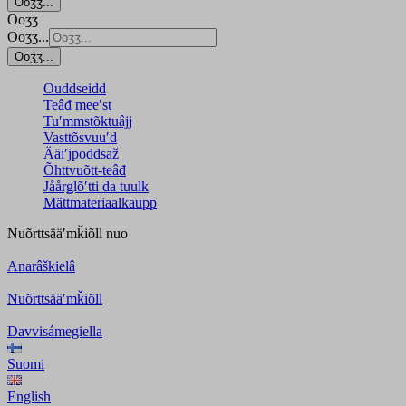
Ooʒʒ...
Ooʒʒ
Ooʒʒ...
Ooʒʒ...
Ouddseidd
Teâđ meeʹst
Tuʹmmstõktuâjj
Vasttõsvuuʹd
Ääiʹjpoddsaž
Õhttvuõtt-teâđ
Jåårǥlõʹtti da tuulk
Mättmateriaalkaupp
Nuõrttsääʹmǩiõll
nuo
Anarâškielâ
Nuõrttsääʹmǩiõll
Davvisámegiella
Suomi
English