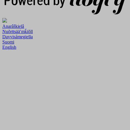
Anarâškielâ
Nuõrttsääʹmǩiõll
Davvisámegiella
Suomi
English