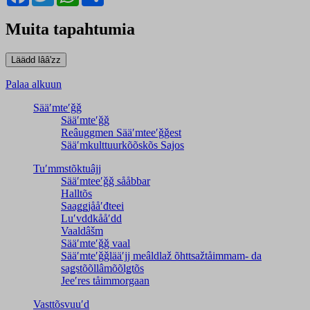
Muita tapahtumia
Palaa alkuun
Sääʹmteʹǧǧ
Sääʹmteʹǧǧ
Reâuggmen Sääʹmteeʹǧǧest
Sääʹmkulttuurkõõskõs Sajos
Tuʹmmstõktuâjj
Sääʹmteeʹǧǧ sååbbar
Halltõs
Saaǥǥjååʹđteei
Luʹvddkååʹdd
Vaaldâšm
Sääʹmteʹǧǧ vaal
Sääʹmteʹǧǧlääʹjj meâldlaž õhttsažtåimmam- da
saǥstõõllâmõõlǥtõs
Jeeʹres tåimmorgaan
Vasttõsvuuʹd