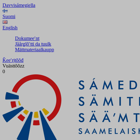
Davvisámegiella
Suomi
English
Dokumeeʹnt
Jåårǥlõʹtti da tuulk
Mättmateriaalkaupp
Ǩeeʹrjtõõđ
Vuästtõõzz
0