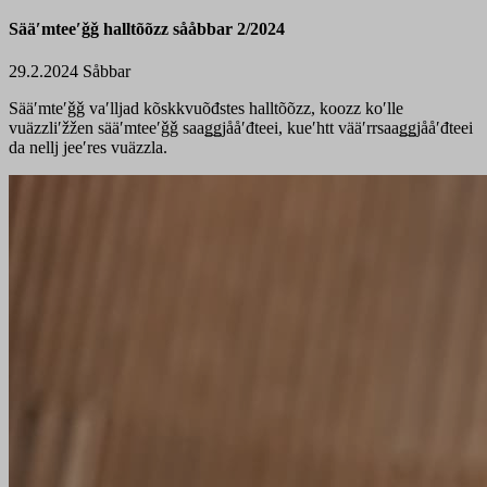
Sääʹmteeʹǧǧ halltõõzz sååbbar 2/2024
29.2.2024
Såbbar
Sääʹmteʹǧǧ vaʹlljad kõskkvuõđstes halltõõzz, koozz koʹlle
vuäzzliʹžžen sääʹmteeʹǧǧ saaǥǥjååʹđteei, kueʹhtt vääʹrrsaaǥǥjååʹđteei
da nellj jeeʹres vuäzzla.