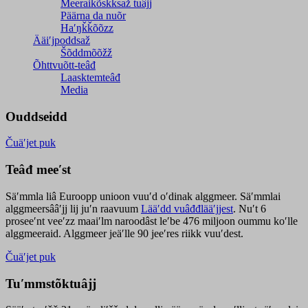
Meeraikõskksaž tuâjj
Päärna da nuõr
Haʹŋǩǩõõzz
Ääiʹjpoddsaž
Šõddmõõžž
Õhttvuõtt-teâđ
Laasktemteâđ
Media
Ouddseidd
Čuäʹjet puk
Teâđ meeʹst
Säʹmmla liâ Euroopp unioon vuuʹd oʹdinak alggmeer. Säʹmmlai
alggmeersââʹjj lij juʹn raavuum
Lääʹdd vuâđđlääʹjjest
. Nuʹt 6
proseeʹnt veeʹzz maaiʹlm naroodâst leʹbe 476 miljoon oummu koʹlle
alggmeeraid. Alggmeer jeäʹlle 90 jeeʹres riikk vuuʹdest.
Čuäʹjet puk
Tuʹmmstõktuâjj