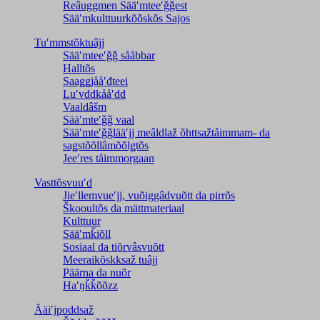
Reâuggmen Sääʹmteeʹǧǧest
Sääʹmkulttuurkõõskõs Sajos
Tuʹmmstõktuâjj
Sääʹmteeʹǧǧ sååbbar
Halltõs
Saaǥǥjååʹđteei
Luʹvddkååʹdd
Vaaldâšm
Sääʹmteʹǧǧ vaal
Sääʹmteʹǧǧlääʹjj meâldlaž õhttsažtåimmam- da
saǥstõõllâmõõlǥtõs
Jeeʹres tåimmorgaan
Vasttõsvuuʹd
Jieʹllemvueʹjj, vuõiggâdvuõtt da pirrõs
Škooultõs da mättmateriaal
Kulttuur
Sääʹmǩiõll
Sosiaal da tiõrvâsvuõtt
Meeraikõskksaž tuâjj
Päärna da nuõr
Haʹŋǩǩõõzz
Ääiʹjpoddsaž