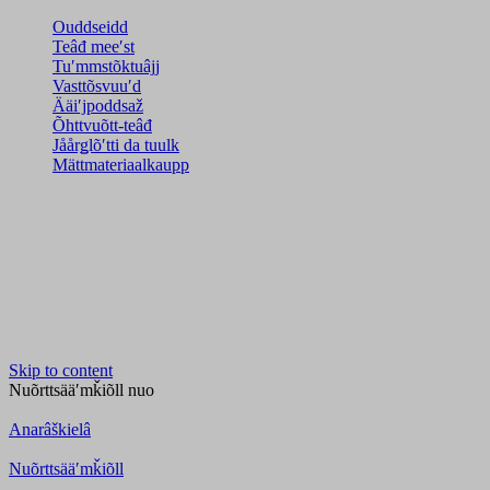
Ouddseidd
Teâđ meeʹst
Tuʹmmstõktuâjj
Vasttõsvuuʹd
Ääiʹjpoddsaž
Õhttvuõtt-teâđ
Jåårǥlõʹtti da tuulk
Mättmateriaalkaupp
Skip to content
Nuõrttsääʹmǩiõll
nuo
Anarâškielâ
Nuõrttsääʹmǩiõll