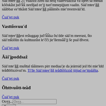
Sääʹmteeʹǧǧ 21 vuäzzliʹžžed da nellj väärrvuäzzla vaʹlljeet säʹmmlai
kõõskâst juõʹǩǩ neelljad eeʹjj tueiʹmmepijjum vaalin. Sääʹmteeʹǧǧ
sååbbar eeʹttkâstt Sääʹmteeʹǧǧ pââimõs mieʹrreemvääʹld.
Čuäʹjet puk
Vasttõsvuuʹd
Sääʹmteeʹǧǧest
reâuggap
juõʹǩǩka
õuʹdde
sääʹm meer
ast
, što
sääʹmǩiõlin da kulttuurâst leʹčči jieʹllemsââʹjj še puäʹđlvest.
Čuäʹjet puk
Ääiʹjpoddsaž
Sääʹmteʹǧǧ mušttal tååimees pirr mediaaʹje da jeärrsid jeäʹrbi mieʹldd
teâđtõõzzivuiʹm.
Tiʹlle Sääʹmteeʹǧǧ teâđtõõzzid jiijjad neʹttpååšta
.
Čuäʹjet puk
Õhttvuõtt-teâđ
Čuäʹjet puk
Ooʒʒ...