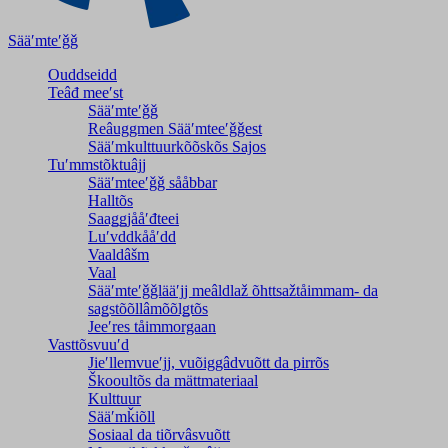
Sääʹmteʹǧǧ
Ouddseidd
Teâđ meeʹst
Sääʹmteʹǧǧ
Reâuggmen Sääʹmteeʹǧǧest
Sääʹmkulttuurkõõskõs Sajos
Tuʹmmstõktuâjj
Sääʹmteeʹǧǧ sååbbar
Halltõs
Saaǥǥjååʹđteei
Luʹvddkååʹdd
Vaaldâšm
Vaal
Sääʹmteʹǧǧlääʹjj meâldlaž õhttsažtåimmam- da
saǥstõõllâmõõlǥtõs
Jeeʹres tåimmorgaan
Vasttõsvuuʹd
Jieʹllemvueʹjj, vuõiggâdvuõtt da pirrõs
Škooultõs da mättmateriaal
Kulttuur
Sääʹmǩiõll
Sosiaal da tiõrvâsvuõtt