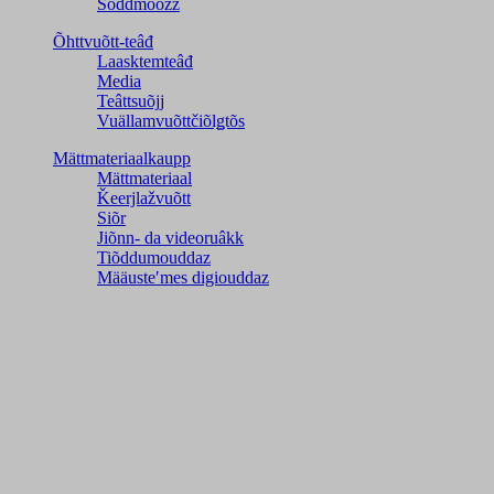
Šõddmõõžž
Õhttvuõtt-teâđ
Laasktemteâđ
Media
Teâttsuõjj
Vuällamvuõttčiõlǥtõs
Mättmateriaalkaupp
Mättmateriaal
Ǩeerjlažvuõtt
Siõr
Jiõnn- da videoruâkk
Tiõddumouddaz
Määusteʹmes digiouddaz