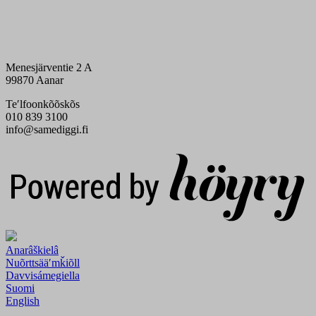
Menesjärventie 2 A
99870 Aanar
Teʹlfoonkõõskõs
010 839 3100
info@samediggi.fi
Digi- ja mainostoimisto Höyry Rovaniemi ja Oulu
Anarâškielâ
Nuõrttsääʹmǩiõll
Davvisámegiella
Suomi
English