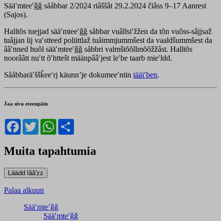
Sääʹmteeʹǧǧ sååbbar 2/2024 riâššât 29.2.2024 čiâss 9–17 Aanrest
(Sajos).
Halltõs tuejjad sääʹmteeʹǧǧ såbbar vuâllsiʹžžen da tõn vuõss-sâjjsaž
tuâjjan lij vaʹstteed poliittlaž tuåimmjummšest da vaaldšummšest da
ââʹnned huõl sääʹmteeʹǧǧ såbbri valmštõõllmõõžžâst. Halltõs
noorââtt nuʹtt õʹhttešt määnpââʹjest leʹbe taarb mieʹldd.
Sååbbaräʹššǩeeʹrj käunnʼje dokumeeʹntin
tääiʹben
.
Jaa sivu eteenpäin
Facebook
Twitter
WhatsApp
Share
Muita tapahtumia
Palaa alkuun
Sääʹmteʹǧǧ
Sääʹmteʹǧǧ