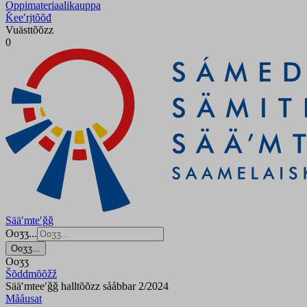
Oppimateriaalikauppa
Ǩeeʹrjtõõđ
Vuästtõõzz
0
Sääʹmteʹǧǧ
Ooʒʒ...
Ooʒʒ...
Ooʒʒ
Šõddmõõžž
Sääʹmteeʹǧǧ halltõõzz sååbbar 2/2024
Mååusat