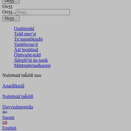
Ooʒʒ...
Ooʒʒ
Ooʒʒ...
Ooʒʒ...
Ouddseidd
Teâđ meeʹst
Tuʹmmstõktuâjj
Vasttõsvuuʹd
Ääiʹjpoddsaž
Õhttvuõtt-teâđ
Jåårǥlõʹtti da tuulk
Mättmateriaalkaupp
Nuõrttsääʹmǩiõll
nuo
Anarâškielâ
Nuõrttsääʹmǩiõll
Davvisámegiella
Suomi
English