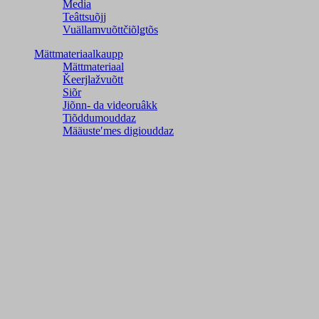
Media
Teâttsuõjj
Vuällamvuõttčiõlǥtõs
Mättmateriaalkaupp
Mättmateriaal
Ǩeerjlažvuõtt
Siõr
Jiõnn- da videoruâkk
Tiõddumouddaz
Määusteʹmes digiouddaz