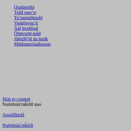
Ouddseidd
Teâđ meeʹst
Tuʹmmstõktuâjj
Vasttõsvuuʹd
Ääiʹjpoddsaž
Õhttvuõtt-teâđ
Jåårǥlõʹtti da tuulk
Mättmateriaalkaupp
Skip to content
Nuõrttsääʹmǩiõll
nuo
Anarâškielâ
Nuõrttsääʹmǩiõll