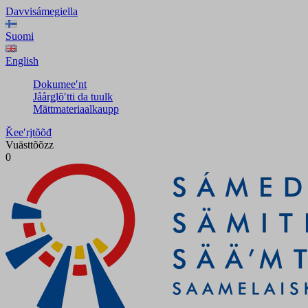
Davvisámegiella
Suomi
English
Dokumeeʹnt
Jåårǥlõʹtti da tuulk
Mättmateriaalkaupp
Ǩeeʹrjtõõđ
Vuästtõõzz
0