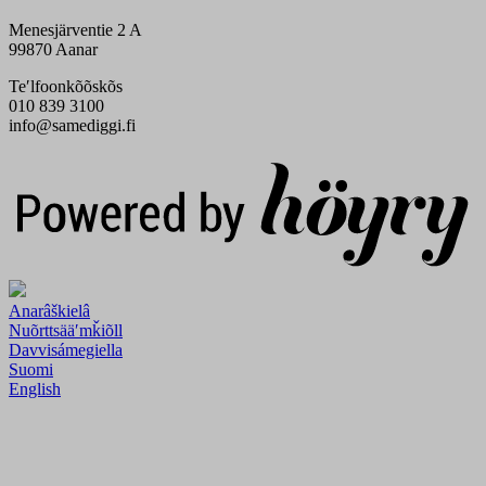
Menesjärventie 2 A
99870 Aanar
Teʹlfoonkõõskõs
010 839 3100
info@samediggi.fi
Digi- ja mainostoimisto Höyry Rovaniemi ja Oulu
Anarâškielâ
Nuõrttsääʹmǩiõll
Davvisámegiella
Suomi
English