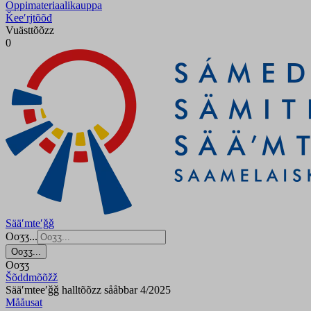
Oppimateriaalikauppa
Ǩeeʹrjtõõđ
Vuästtõõzz
0
Sääʹmteʹǧǧ
Ooʒʒ...
Ooʒʒ...
Ooʒʒ
Šõddmõõžž
Sääʹmteeʹǧǧ halltõõzz sååbbar 4/2025
Mååusat