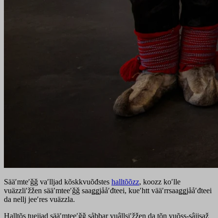
Sääʹmteʹǧǧ vaʹlljad kõskkvuõđstes
halltõõzz
, koozz koʹlle
vuäzzliʹžžen sääʹmteeʹǧǧ saaǥǥjååʹđteei, kueʹhtt vääʹrrsaaǥǥjååʹđteei
da nellj jeeʹres vuäzzla.
Halltõs tuejjad sääʹmteeʹǧǧ såbbar vuâllsiʹžžen da tõn vuõss-sâjjsaž