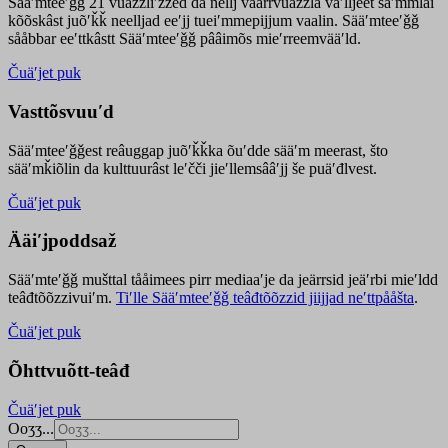
Sääʹmteeʹǧǧ 21 vuäzzliʹžžed da nellj väärrvuäzzla vaʹlljeet säʹmmlai
kõõskâst juõʹǩǩ neelljad eeʹjj tueiʹmmepijjum vaalin. Sääʹmteeʹǧǧ
sååbbar eeʹttkâstt Sääʹmteeʹǧǧ pââimõs mieʹrreemvääʹld.
Čuäʹjet puk
Vasttõsvuuʹd
Sääʹmteeʹǧǧest
reâuggap
juõʹǩǩka
õuʹdde
sääʹm meer
ast
, što
sääʹmǩiõlin da kulttuurâst leʹčči jieʹllemsââʹjj še puäʹđlvest.
Čuäʹjet puk
Ääiʹjpoddsaž
Sääʹmteʹǧǧ mušttal tååimees pirr mediaaʹje da jeärrsid jeäʹrbi mieʹldd
teâđtõõzzivuiʹm.
Tiʹlle Sääʹmteeʹǧǧ teâđtõõzzid jiijjad neʹttpååšta
.
Čuäʹjet puk
Õhttvuõtt-teâđ
Čuäʹjet puk
Ooʒʒ...