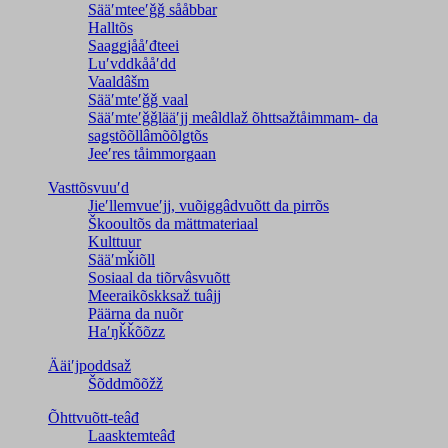
Sääʹmteeʹǧǧ sååbbar
Halltõs
Saaǥǥjååʹđteei
Luʹvddkååʹdd
Vaaldâšm
Sääʹmteʹǧǧ vaal
Sääʹmteʹǧǧlääʹjj meâldlaž õhttsažtåimmam- da
saǥstõõllâmõõlǥtõs
Jeeʹres tåimmorgaan
Vasttõsvuuʹd
Jieʹllemvueʹjj, vuõiggâdvuõtt da pirrõs
Škooultõs da mättmateriaal
Kulttuur
Sääʹmǩiõll
Sosiaal da tiõrvâsvuõtt
Meeraikõskksaž tuâjj
Päärna da nuõr
Haʹŋǩǩõõzz
Ääiʹjpoddsaž
Šõddmõõžž
Õhttvuõtt-teâđ
Laasktemteâđ