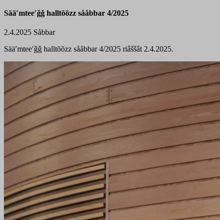
Sääʹmteeʹǧǧ halltõõzz sååbbar 4/2025
2.4.2025
Såbbar
Sääʹmteeʹǧǧ halltõõzz sååbbar 4/2025 riâššât 2.4.2025.