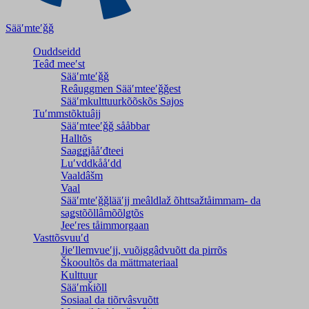
Sääʹmteʹǧǧ
Ouddseidd
Teâđ meeʹst
Sääʹmteʹǧǧ
Reâuggmen Sääʹmteeʹǧǧest
Sääʹmkulttuurkõõskõs Sajos
Tuʹmmstõktuâjj
Sääʹmteeʹǧǧ sååbbar
Halltõs
Saaǥǥjååʹđteei
Luʹvddkååʹdd
Vaaldâšm
Vaal
Sääʹmteʹǧǧlääʹjj meâldlaž õhttsažtåimmam- da
saǥstõõllâmõõlǥtõs
Jeeʹres tåimmorgaan
Vasttõsvuuʹd
Jieʹllemvueʹjj, vuõiggâdvuõtt da pirrõs
Škooultõs da mättmateriaal
Kulttuur
Sääʹmǩiõll
Sosiaal da tiõrvâsvuõtt