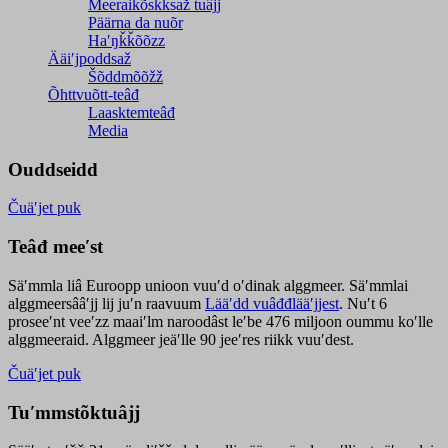
Meeraikõskksaž tuâjj
Päärna da nuõr
Haʹŋǩǩõõzz
Ääiʹjpoddsaž
Šõddmõõžž
Õhttvuõtt-teâđ
Laasktemteâđ
Media
Ouddseidd
Čuäʹjet puk
Teâđ meeʹst
Säʹmmla liâ Euroopp unioon vuuʹd oʹdinak alggmeer. Säʹmmlai
alggmeersââʹjj lij juʹn raavuum
Lääʹdd vuâđđlääʹjjest
. Nuʹt 6
proseeʹnt veeʹzz maaiʹlm naroodâst leʹbe 476 miljoon oummu koʹlle
alggmeeraid. Alggmeer jeäʹlle 90 jeeʹres riikk vuuʹdest.
Čuäʹjet puk
Tuʹmmstõktuâjj