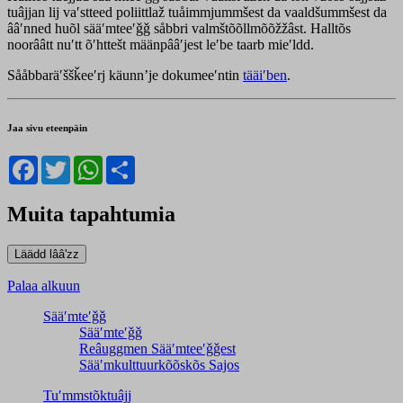
tuâjjan lij vaʹstteed poliittlaž tuåimmjummšest da vaaldšummšest da
ââʹnned huõl sääʹmteeʹǧǧ såbbri valmštõõllmõõžžâst. Halltõs
noorââtt nuʹtt õʹhttešt määnpââʹjest leʹbe taarb mieʹldd.
Sååbbaräʹššǩeeʹrj käunnʼje dokumeeʹntin
tääiʹben
.
Jaa sivu eteenpäin
Facebook
Twitter
WhatsApp
Share
Muita tapahtumia
Palaa alkuun
Sääʹmteʹǧǧ
Sääʹmteʹǧǧ
Reâuggmen Sääʹmteeʹǧǧest
Sääʹmkulttuurkõõskõs Sajos
Tuʹmmstõktuâjj