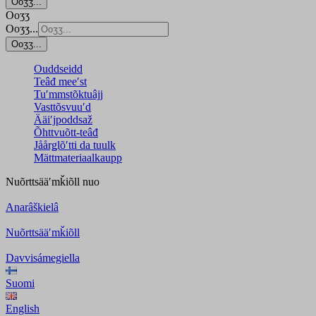
Ooʒʒ...
Ooʒʒ
Ooʒʒ...
Ooʒʒ...
Ouddseidd
Teâđ meeʹst
Tuʹmmstõktuâjj
Vasttõsvuuʹd
Ääiʹjpoddsaž
Õhttvuõtt-teâđ
Jåårǥlõʹtti da tuulk
Mättmateriaalkaupp
Nuõrttsääʹmǩiõll
nuo
Anarâškielâ
Nuõrttsääʹmǩiõll
Davvisámegiella
Suomi
English