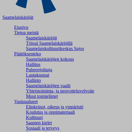
Saamelaiskäräjät
Etusivu
Tietoa meistä
Saamelaiskäräjät
Töissä Saamelaiskäräjillä
Saamelaiskulttuuri­keskus Sajos
Päätöksenteko
Saamelaiskäräjien kokous
Hallitus
Puheenjohtaja
Lautakunnat
Hallinto
Saamelaiskäräjien vaalit
Yhteistoiminta- ja neuvotteluvelvoite
Muut toimielimet
Vastuualueet
Elinkeinot, oikeus ja ympäristö
Koulutus ja oppimateriaali
Kulttuuri
Saamen kielet
Sosiaali ja terveys