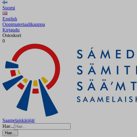
Suomi
English
Oppimateriaalikauppa
Kirjaudu
Ostoskori
0
Saamelaiskäräjät
Hae...
Hae...