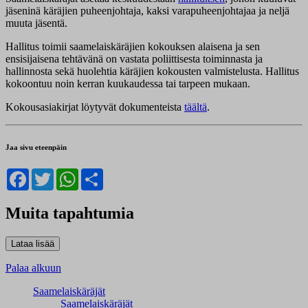
jäseninä käräjien puheenjohtaja, kaksi varapuheenjohtajaa ja neljä
muuta jäsentä.
Hallitus toimii saamelaiskäräjien kokouksen alaisena ja sen
ensisijaisena tehtävänä on vastata poliittisesta toiminnasta ja
hallinnosta sekä huolehtia käräjien kokousten valmistelusta. Hallitus
kokoontuu noin kerran kuukaudessa tai tarpeen mukaan.
Kokousasiakirjat löytyvät dokumenteista
täältä
.
Jaa sivu eteenpäin
Facebook
Twitter
WhatsApp
Share
Muita tapahtumia
Palaa alkuun
Saamelaiskäräjät
Saamelaiskäräjät