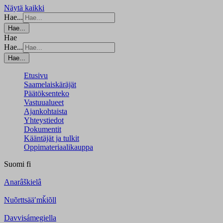
Näytä kaikki
Hae...
Hae...
Hae
Hae...
Hae...
Etusivu
Saamelaiskäräjät
Päätöksenteko
Vastuualueet
Ajankohtaista
Yhteystiedot
Dokumentit
Kääntäjät ja tulkit
Oppimateriaalikauppa
Suomi
fi
Anarâškielâ
Nuõrttsääʹmǩiõll
Davvisámegiella