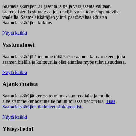
Saamelaiskäräjien 21 jäsentä ja neljä varajäsentä valitaan
saamelaisten keskuudessa joka neljäs vuosi toimeenpantavilla
vaaleilla. Saamelaiskäräjien ylintä päätösvaltaa edustaa
Saamelaiskäräjien kokous.
Näytä kaikki
Vastuualueet
Saamelaiskäräjillä t
eemme töitä koko saamen kansan eteen, jotta
saamen kielillä ja kulttuurilla olisi elintilaa myös tulevaisuudessa.
Näytä kaikki
Ajankohtaista
Saamelaiskäräjät kertoo toiminnastaan medialle ja muille
aiheistamme kiinnostuneille muun muassa tiedotteilla.
Tilaa
Saamelaiskäräjien tiedotteet sähköpostiisi
.
Näytä kaikki
Yhteystiedot