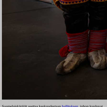
Saamelaiskäräjät asettaa keskuudestaan
hallituksen
, johon kuuluvat