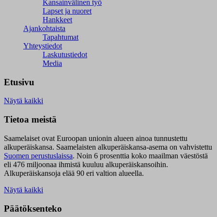
Kansainvälinen työ
Lapset ja nuoret
Hankkeet
Ajankohtaista
Tapahtumat
Yhteystiedot
Laskutustiedot
Media
Etusivu
Näytä kaikki
Tietoa meistä
Saamelaiset ovat Euroopan unionin alueen ainoa tunnustettu
alkuperäiskansa. Saamelaisten alkuperäiskansa-asema on vahvistettu
Suomen perustuslaissa
.
Noin 6 prosenttia koko maailman väestöstä
eli 476 miljoonaa ihmistä kuuluu alkuperäiskansoihin.
Alkuperäiskansoja elää 90 eri valtion alueella.
Näytä kaikki
Päätöksenteko