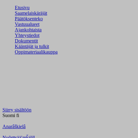
Etusivu
Saamelaiskäräjät
Päätöksenteko
Vastuualueet
Ajankohtaista
Yhteystiedot
Dokumentit
Kääntäjät ja tulkit
Oppimateriaalikauppa
Siirry sisältöön
Suomi
fi
Anarâškielâ
Nuõrttsääʹmǩiõll