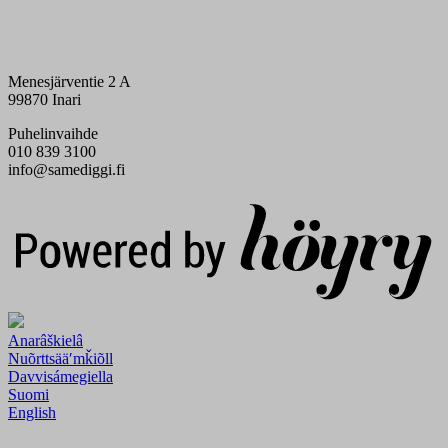
Menesjärventie 2 A
99870 Inari
Puhelinvaihde
010 839 3100
info@samediggi.fi
Digi- ja mainostoimisto Höyry Rovaniemi ja Oulu
Anarâškielâ
Nuõrttsääʹmǩiõll
Davvisámegiella
Suomi
English