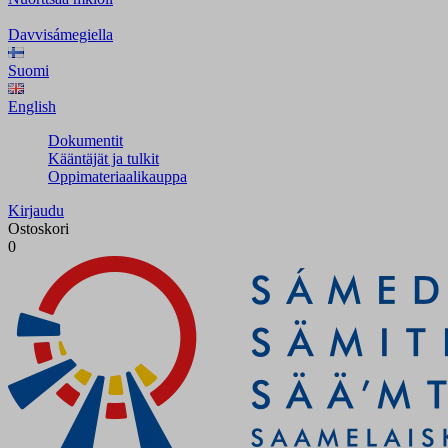
Davvisámegiella
Suomi
English
Dokumentit
Kääntäjät ja tulkit
Oppimateriaalikauppa
Kirjaudu
Ostoskori
0