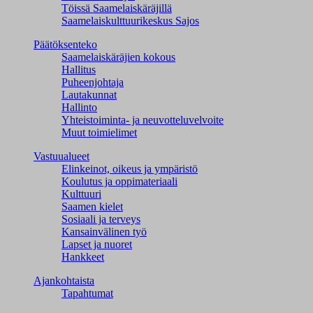
Töissä Saamelaiskäräjillä
Saamelaiskulttuuri­keskus Sajos
Päätöksenteko
Saamelaiskäräjien kokous
Hallitus
Puheenjohtaja
Lautakunnat
Hallinto
Yhteistoiminta- ja neuvotteluvelvoite
Muut toimielimet
Vastuualueet
Elinkeinot, oikeus ja ympäristö
Koulutus ja oppimateriaali
Kulttuuri
Saamen kielet
Sosiaali ja terveys
Kansainvälinen työ
Lapset ja nuoret
Hankkeet
Ajankohtaista
Tapahtumat