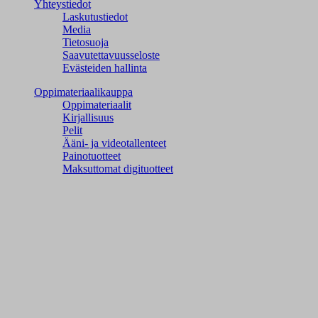
Yhteystiedot
Laskutustiedot
Media
Tietosuoja
Saavutettavuusseloste
Evästeiden hallinta
Oppimateriaalikauppa
Oppimateriaalit
Kirjallisuus
Pelit
Ääni- ja videotallenteet
Painotuotteet
Maksuttomat digituotteet