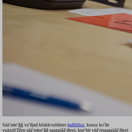
Sääʹmteʹǧǧ vaʹlljad kõskkvuõđstes
halltõõzz
, koozz koʹlle
vuäzzliʹžžen sääʹmteeʹǧǧ saaǥǥjååʹđteei, kueʹhtt vääʹrrsaaǥǥjååʹđteei