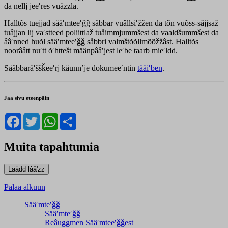
da nellj jeeʹres vuäzzla.
Halltõs tuejjad sääʹmteeʹǧǧ såbbar vuâllsiʹžžen da tõn vuõss-sâjjsaž
tuâjjan lij vaʹstteed poliittlaž tuåimmjummšest da vaaldšummšest da
ââʹnned huõl sääʹmteeʹǧǧ såbbri valmštõõllmõõžžâst. Halltõs
noorââtt nuʹtt õʹhttešt määnpââʹjest leʹbe taarb mieʹldd.
Sååbbaräʹššǩeeʹrj käunnʼje dokumeeʹntin
tääiʹben
.
Jaa sivu eteenpäin
Facebook
Twitter
WhatsApp
Share
Muita tapahtumia
Palaa alkuun
Sääʹmteʹǧǧ
Sääʹmteʹǧǧ
Reâuggmen Sääʹmteeʹǧǧest