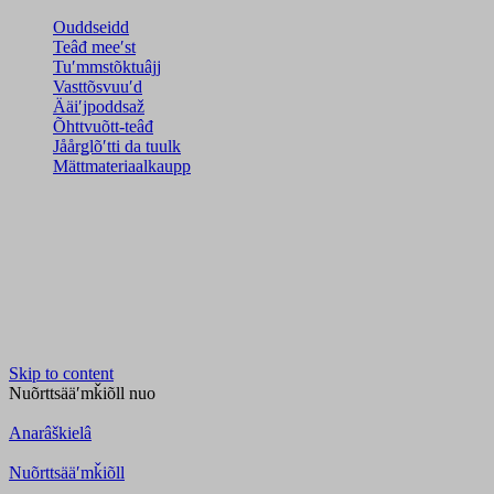
Ouddseidd
Teâđ meeʹst
Tuʹmmstõktuâjj
Vasttõsvuuʹd
Ääiʹjpoddsaž
Õhttvuõtt-teâđ
Jåårǥlõʹtti da tuulk
Mättmateriaalkaupp
Skip to content
Nuõrttsääʹmǩiõll
nuo
Anarâškielâ
Nuõrttsääʹmǩiõll