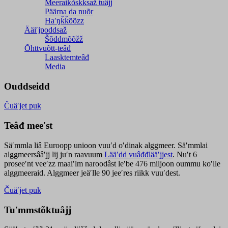
Meeraikõskksaž tuâjj
Päärna da nuõr
Haʹŋǩǩõõzz
Ääiʹjpoddsaž
Šõddmõõžž
Õhttvuõtt-teâđ
Laasktemteâđ
Media
Ouddseidd
Čuäʹjet puk
Teâđ meeʹst
Säʹmmla liâ Euroopp unioon vuuʹd oʹdinak alggmeer. Säʹmmlai
alggmeersââʹjj lij juʹn raavuum
Lääʹdd vuâđđlääʹjjest
. Nuʹt 6
proseeʹnt veeʹzz maaiʹlm naroodâst leʹbe 476 miljoon oummu koʹlle
alggmeeraid. Alggmeer jeäʹlle 90 jeeʹres riikk vuuʹdest.
Čuäʹjet puk
Tuʹmmstõktuâjj