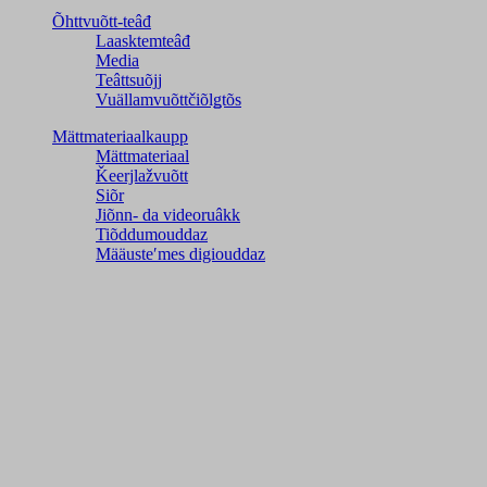
Õhttvuõtt-teâđ
Laasktemteâđ
Media
Teâttsuõjj
Vuällamvuõttčiõlǥtõs
Mättmateriaalkaupp
Mättmateriaal
Ǩeerjlažvuõtt
Siõr
Jiõnn- da videoruâkk
Tiõddumouddaz
Määusteʹmes digiouddaz