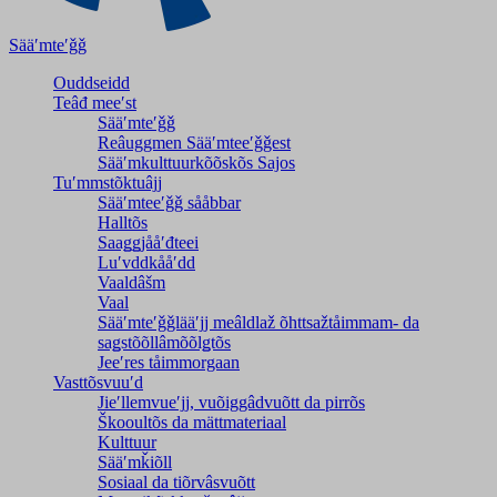
Sääʹmteʹǧǧ
Ouddseidd
Teâđ meeʹst
Sääʹmteʹǧǧ
Reâuggmen Sääʹmteeʹǧǧest
Sääʹmkulttuurkõõskõs Sajos
Tuʹmmstõktuâjj
Sääʹmteeʹǧǧ sååbbar
Halltõs
Saaǥǥjååʹđteei
Luʹvddkååʹdd
Vaaldâšm
Vaal
Sääʹmteʹǧǧlääʹjj meâldlaž õhttsažtåimmam- da
saǥstõõllâmõõlǥtõs
Jeeʹres tåimmorgaan
Vasttõsvuuʹd
Jieʹllemvueʹjj, vuõiggâdvuõtt da pirrõs
Škooultõs da mättmateriaal
Kulttuur
Sääʹmǩiõll
Sosiaal da tiõrvâsvuõtt