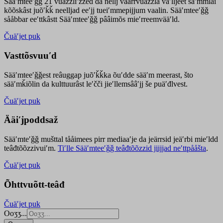
Sääʹmteeʹǧǧ 21 vuäzzliʹžžed da nellj väärrvuäzzla vaʹlljeet säʹmmlai
kõõskâst juõʹǩǩ neelljad eeʹjj tueiʹmmepijjum vaalin. Sääʹmteeʹǧǧ
sååbbar eeʹttkâstt Sääʹmteeʹǧǧ pââimõs mieʹrreemvääʹld.
Čuäʹjet puk
Vasttõsvuuʹd
Sääʹmteeʹǧǧest
reâuggap
juõʹǩǩka
õuʹdde
sääʹm meer
ast
, što
sääʹmǩiõlin da kulttuurâst leʹčči jieʹllemsââʹjj še puäʹđlvest.
Čuäʹjet puk
Ääiʹjpoddsaž
Sääʹmteʹǧǧ mušttal tååimees pirr mediaaʹje da jeärrsid jeäʹrbi mieʹldd
teâđtõõzzivuiʹm.
Tiʹlle Sääʹmteeʹǧǧ teâđtõõzzid jiijjad neʹttpååšta
.
Čuäʹjet puk
Õhttvuõtt-teâđ
Čuäʹjet puk
Ooʒʒ...