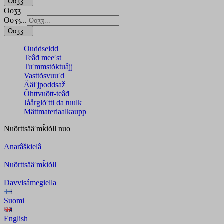
Ooʒʒ...
Ooʒʒ
Ooʒʒ...
Ooʒʒ...
Ouddseidd
Teâđ meeʹst
Tuʹmmstõktuâjj
Vasttõsvuuʹd
Ääiʹjpoddsaž
Õhttvuõtt-teâđ
Jåårǥlõʹtti da tuulk
Mättmateriaalkaupp
Nuõrttsääʹmǩiõll
nuo
Anarâškielâ
Nuõrttsääʹmǩiõll
Davvisámegiella
Suomi
English