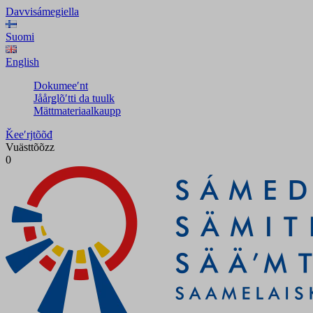
Davvisámegiella
Suomi
English
Dokumeeʹnt
Jåårǥlõʹtti da tuulk
Mättmateriaalkaupp
Ǩeeʹrjtõõđ
Vuästtõõzz
0