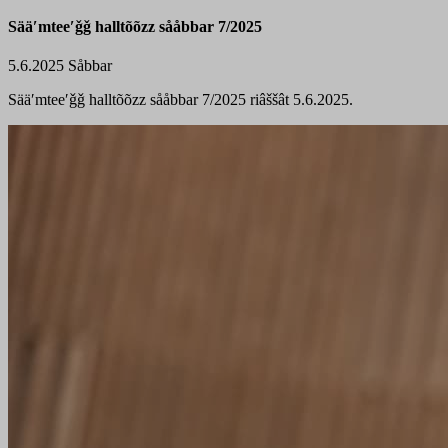
Sääʹmteeʹǧǧ halltõõzz sååbbar 7/2025
5.6.2025
Såbbar
Sääʹmteeʹǧǧ halltõõzz sååbbar 7/2025 riâššât 5.6.2025.