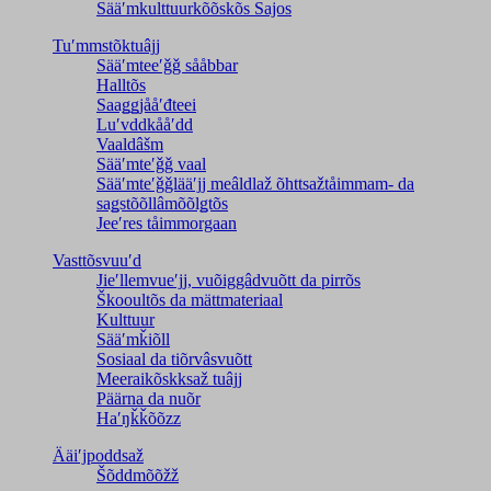
Sääʹmkulttuurkõõskõs Sajos
Tuʹmmstõktuâjj
Sääʹmteeʹǧǧ sååbbar
Halltõs
Saaǥǥjååʹđteei
Luʹvddkååʹdd
Vaaldâšm
Sääʹmteʹǧǧ vaal
Sääʹmteʹǧǧlääʹjj meâldlaž õhttsažtåimmam- da
saǥstõõllâmõõlǥtõs
Jeeʹres tåimmorgaan
Vasttõsvuuʹd
Jieʹllemvueʹjj, vuõiggâdvuõtt da pirrõs
Škooultõs da mättmateriaal
Kulttuur
Sääʹmǩiõll
Sosiaal da tiõrvâsvuõtt
Meeraikõskksaž tuâjj
Päärna da nuõr
Haʹŋǩǩõõzz
Ääiʹjpoddsaž
Šõddmõõžž