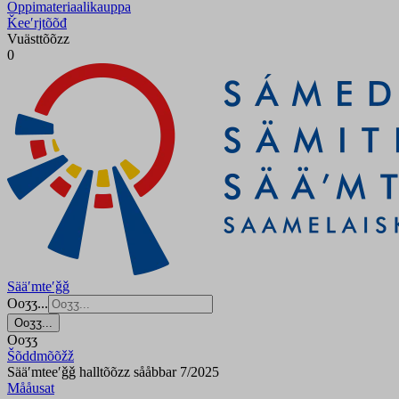
Oppimateriaalikauppa
Ǩeeʹrjtõõđ
Vuästtõõzz
0
Sääʹmteʹǧǧ
Ooʒʒ...
Ooʒʒ...
Ooʒʒ
Šõddmõõžž
Sääʹmteeʹǧǧ halltõõzz sååbbar 7/2025
Mååusat