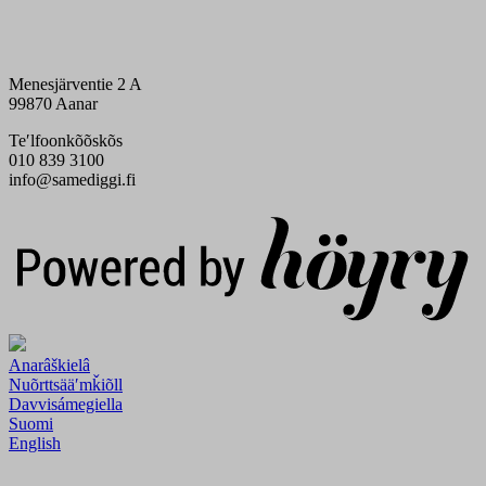
Menesjärventie 2 A
99870 Aanar
Teʹlfoonkõõskõs
010 839 3100
info@samediggi.fi
Digi- ja mainostoimisto Höyry Rovaniemi ja Oulu
Anarâškielâ
Nuõrttsääʹmǩiõll
Davvisámegiella
Suomi
English