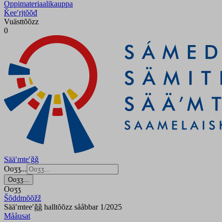
Oppimateriaalikauppa
Ǩeeʹrjtõõđ
Vuästtõõzz
0
Sääʹmteʹǧǧ
Ooʒʒ...
Ooʒʒ...
Ooʒʒ
Šõddmõõžž
Sääʹmteeʹǧǧ halltõõzz sååbbar 1/2025
Mååusat