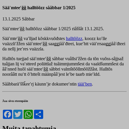
Sääʹmteeʹǧǧ halltõõzz sååbbar 1/2025
13.1.2025
Såbbar
Sääʹmteeʹǧǧ halltõõzz sååbbar 1/2025 riâššât 13.1.2025.
Sääʹmteʹǧǧ vaʹlljad kõskkvuõđstes
halltõõzz
, koozz koʹlle
vuäzzliʹžžen sääʹmteeʹǧǧ saaǥǥjååʹđteei, kueʹhtt vääʹrrsaaǥǥjååʹđteei
da nellj jeeʹres vuäzzla.
Halltõs tuejjad sääʹmteeʹǧǧ såbbar vuâllsiʹžžen da tõn vuõss-sâjjsaž
tuâjjan lij vaʹstteed poliittlaž tuåimmjummšest da vaaldšummšest da
ââʹnned huõl sääʹmteeʹǧǧ såbbri valmštõõllmõõžžâst. Halltõs
noorââtt nuʹtt õʹhttešt määnpââʹjest leʹbe taarb mieʹldd.
Sååbbaräʹššǩeeʹrj käunnʼje dokumeeʹntin
tääiʹben
.
Jaa sivu eteenpäin
Facebook
Twitter
WhatsApp
Share
Muita tapahtumia