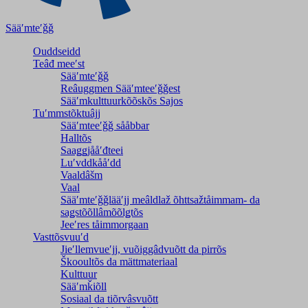
Sääʹmteʹǧǧ
Ouddseidd
Teâđ meeʹst
Sääʹmteʹǧǧ
Reâuggmen Sääʹmteeʹǧǧest
Sääʹmkulttuurkõõskõs Sajos
Tuʹmmstõktuâjj
Sääʹmteeʹǧǧ sååbbar
Halltõs
Saaǥǥjååʹđteei
Luʹvddkååʹdd
Vaaldâšm
Vaal
Sääʹmteʹǧǧlääʹjj meâldlaž õhttsažtåimmam- da
saǥstõõllâmõõlǥtõs
Jeeʹres tåimmorgaan
Vasttõsvuuʹd
Jieʹllemvueʹjj, vuõiggâdvuõtt da pirrõs
Škooultõs da mättmateriaal
Kulttuur
Sääʹmǩiõll
Sosiaal da tiõrvâsvuõtt