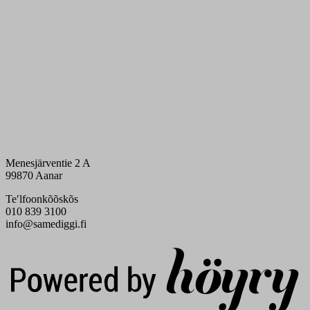
Menesjärventie 2 A
99870 Aanar
Teʹlfoonkõõskõs
010 839 3100
info@samediggi.fi
Digi- ja mainostoimisto Höyry Rovaniemi ja Oulu