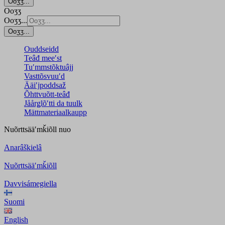
Ooʒʒ...
Ooʒʒ
Ooʒʒ...
Ooʒʒ...
Ouddseidd
Teâđ meeʹst
Tuʹmmstõktuâjj
Vasttõsvuuʹd
Ääiʹjpoddsaž
Õhttvuõtt-teâđ
Jåårǥlõʹtti da tuulk
Mättmateriaalkaupp
Nuõrttsääʹmǩiõll
nuo
Anarâškielâ
Nuõrttsääʹmǩiõll
Davvisámegiella
Suomi
English