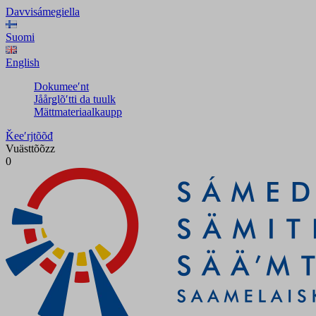
Davvisámegiella
Suomi
English
Dokumeeʹnt
Jåårǥlõʹtti da tuulk
Mättmateriaalkaupp
Ǩeeʹrjtõõđ
Vuästtõõzz
0