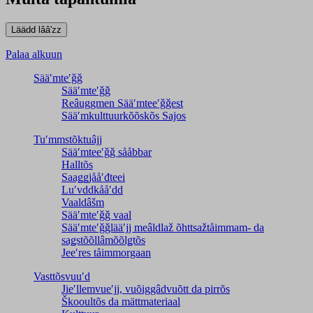
Palaa alkuun
Sääʹmteʹǧǧ
Sääʹmteʹǧǧ
Reâuggmen Sääʹmteeʹǧǧest
Sääʹmkulttuurkõõskõs Sajos
Tuʹmmstõktuâjj
Sääʹmteeʹǧǧ sååbbar
Halltõs
Saaǥǥjååʹđteei
Luʹvddkååʹdd
Vaaldâšm
Sääʹmteʹǧǧ vaal
Sääʹmteʹǧǧlääʹjj meâldlaž õhttsažtåimmam- da
saǥstõõllâmõõlǥtõs
Jeeʹres tåimmorgaan
Vasttõsvuuʹd
Jieʹllemvueʹjj, vuõiggâdvuõtt da pirrõs
Škooultõs da mättmateriaal