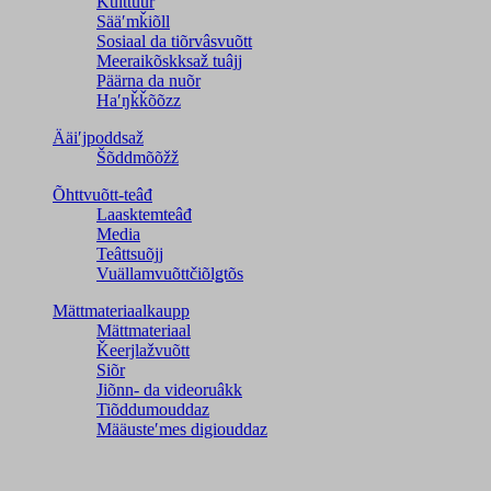
Kulttuur
Sääʹmǩiõll
Sosiaal da tiõrvâsvuõtt
Meeraikõskksaž tuâjj
Päärna da nuõr
Haʹŋǩǩõõzz
Ääiʹjpoddsaž
Šõddmõõžž
Õhttvuõtt-teâđ
Laasktemteâđ
Media
Teâttsuõjj
Vuällamvuõttčiõlǥtõs
Mättmateriaalkaupp
Mättmateriaal
Ǩeerjlažvuõtt
Siõr
Jiõnn- da videoruâkk
Tiõddumouddaz
Määusteʹmes digiouddaz