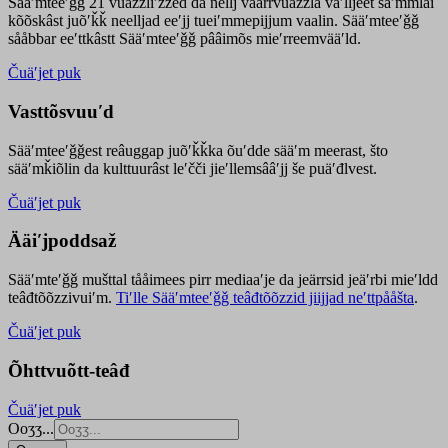
Sääʹmteeʹǧǧ 21 vuäzzliʹžžed da nellj väärrvuäzzla vaʹlljeet säʹmmlai
kõõskâst juõʹǩǩ neelljad eeʹjj tueiʹmmepijjum vaalin. Sääʹmteeʹǧǧ
sååbbar eeʹttkâstt Sääʹmteeʹǧǧ pââimõs mieʹrreemvääʹld.
Čuäʹjet puk
Vasttõsvuuʹd
Sääʹmteeʹǧǧest
reâuggap
juõʹǩǩka
õuʹdde
sääʹm meer
ast
, što
sääʹmǩiõlin da kulttuurâst leʹčči jieʹllemsââʹjj še puäʹđlvest.
Čuäʹjet puk
Ääiʹjpoddsaž
Sääʹmteʹǧǧ mušttal tååimees pirr mediaaʹje da jeärrsid jeäʹrbi mieʹldd
teâđtõõzzivuiʹm.
Tiʹlle Sääʹmteeʹǧǧ teâđtõõzzid jiijjad neʹttpååšta
.
Čuäʹjet puk
Õhttvuõtt-teâđ
Čuäʹjet puk
Ooʒʒ...