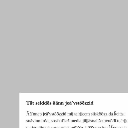
Tät seiddõs âânn jeäʹvstõõzzid
Ââʹnnep jeäʹvstõõzzid mij taʹrjjeem siiskõõzz da ǩeittsi
suåvtummša, sosiaalʼlaž media jiijjâsnallšemvuõđi tuärj
da jooʹttimeäʹr analysâsttmõʹšše. Lââʹssen jueʹǩǩep sosia