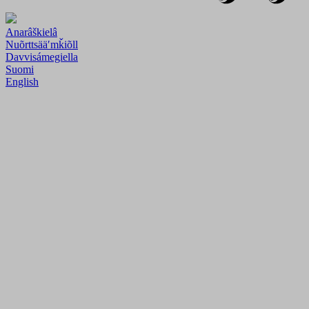
Anarâškielâ
Nuõrttsääʹmǩiõll
Davvisámegiella
Suomi
English