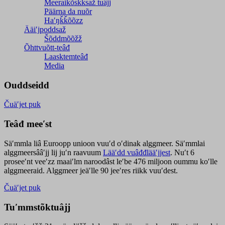
Meeraikõskksaž tuâjj
Päärna da nuõr
Haʹŋǩǩõõzz
Ääiʹjpoddsaž
Šõddmõõžž
Õhttvuõtt-teâđ
Laasktemteâđ
Media
Ouddseidd
Čuäʹjet puk
Teâđ meeʹst
Säʹmmla liâ Euroopp unioon vuuʹd oʹdinak alggmeer. Säʹmmlai
alggmeersââʹjj lij juʹn raavuum
Lääʹdd vuâđđlääʹjjest
. Nuʹt 6
proseeʹnt veeʹzz maaiʹlm naroodâst leʹbe 476 miljoon oummu koʹlle
alggmeeraid. Alggmeer jeäʹlle 90 jeeʹres riikk vuuʹdest.
Čuäʹjet puk
Tuʹmmstõktuâjj