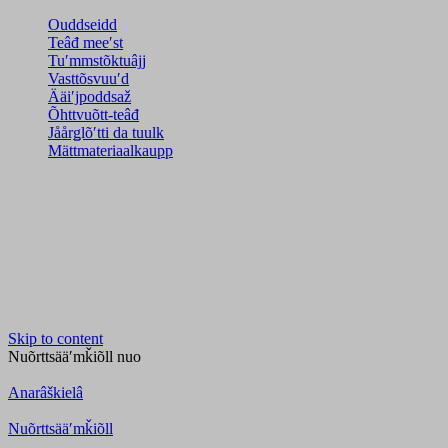
Ouddseidd
Teâđ meeʹst
Tuʹmmstõktuâjj
Vasttõsvuuʹd
Ääiʹjpoddsaž
Õhttvuõtt-teâđ
Jåårǥlõʹtti da tuulk
Mättmateriaalkaupp
Skip to content
Nuõrttsääʹmǩiõll
nuo
Anarâškielâ
Nuõrttsääʹmǩiõll