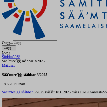
Ooʒʒ...
Ooʒʒ...
Ooʒʒ
Šõddmõõžž
Sää´mtee´ǧǧ sååbbar 3/2025
Mååusat
Sää´mtee´ǧǧ sååbbar 3/2025
18.6.2025
Inari
Sääʹmteeʹǧǧ sååbbar
3/2025 riâššât 18.6.2025 čiâss 10-19 Aanrest/Zo