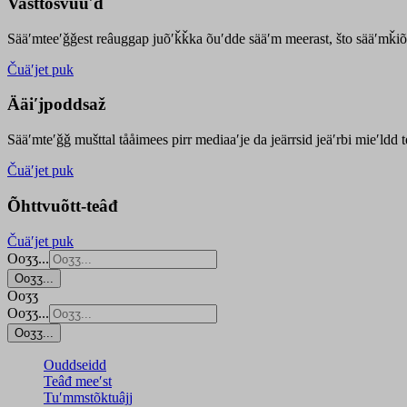
Vasttõsvuuʹd
Sääʹmteeʹǧǧest
reâuggap
juõʹǩǩka
õuʹdde
sääʹm meer
ast
, što sääʹmǩiõ
Čuäʹjet puk
Ääiʹjpoddsaž
Sääʹmteʹǧǧ mušttal tååimees pirr mediaaʹje da jeärrsid jeäʹrbi mieʹldd
Čuäʹjet puk
Õhttvuõtt-teâđ
Čuäʹjet puk
Ooʒʒ...
Ooʒʒ...
Ooʒʒ
Ooʒʒ...
Ooʒʒ...
Ouddseidd
Teâđ meeʹst
Tuʹmmstõktuâjj