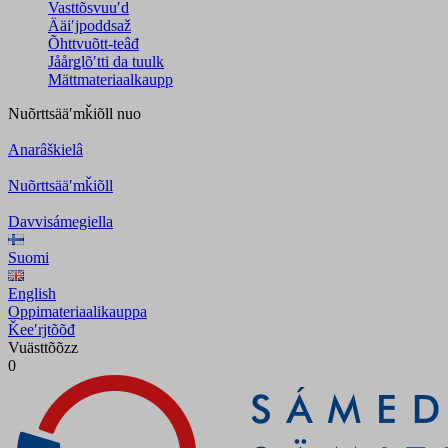
Vasttõsvuuʹd
Ääiʹjpoddsaž
Õhttvuõtt-teâđ
Jåårǥlõʹtti da tuulk
Mättmateriaalkaupp
Nuõrttsääʹmǩiõll
nuo
Anarâškielâ
Nuõrttsääʹmǩiõll
Davvisámegiella
Suomi
English
Oppimateriaalikauppa
Ǩeeʹrjtõõđ
Vuästtõõzz
0