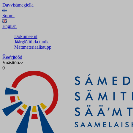
Davvisámegiella
Suomi
English
Dokumeeʹnt
Jåårǥlõʹtti da tuulk
Mättmateriaalkaupp
Ǩeeʹrjtõõđ
Vuästtõõzz
0