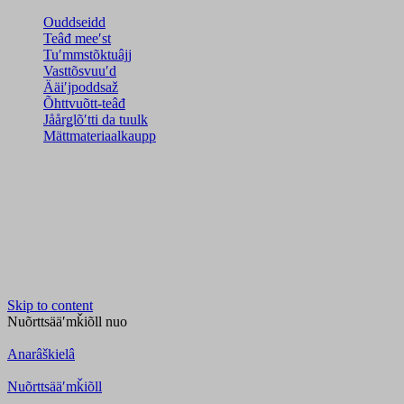
Ouddseidd
Teâđ meeʹst
Tuʹmmstõktuâjj
Vasttõsvuuʹd
Ääiʹjpoddsaž
Õhttvuõtt-teâđ
Jåårǥlõʹtti da tuulk
Mättmateriaalkaupp
Skip to content
Nuõrttsääʹmǩiõll
nuo
Anarâškielâ
Nuõrttsääʹmǩiõll