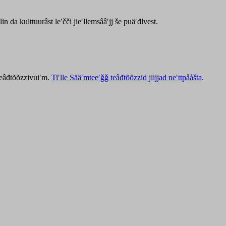
lin da kulttuurâst leʹčči jieʹllemsââʹjj še puäʹđlvest.
 teâđtõõzzivuiʹm.
Tiʹlle Sääʹmteeʹǧǧ teâđtõõzzid jiijjad neʹttpååšta
.