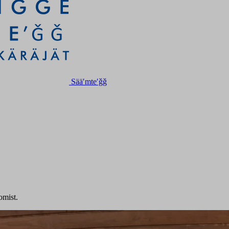
Sääʹmteʹǧǧ
omist.