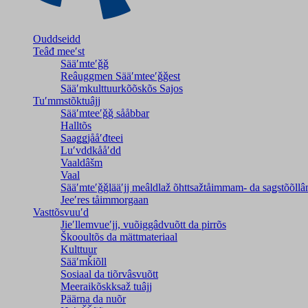
Ouddseidd
Teâđ meeʹst
Sääʹmteʹǧǧ
Reâuggmen Sääʹmteeʹǧǧest
Sääʹmkulttuurkõõskõs Sajos
Tuʹmmstõktuâjj
Sääʹmteeʹǧǧ sååbbar
Halltõs
Saaǥǥjååʹđteei
Luʹvddkååʹdd
Vaaldâšm
Vaal
Sääʹmteʹǧǧlääʹjj meâldlaž õhttsažtåimmam- da saǥstõõll
Jeeʹres tåimmorgaan
Vasttõsvuuʹd
Jieʹllemvueʹjj, vuõiggâdvuõtt da pirrõs
Škooultõs da mättmateriaal
Kulttuur
Sääʹmǩiõll
Sosiaal da tiõrvâsvuõtt
Meeraikõskksaž tuâjj
Päärna da nuõr