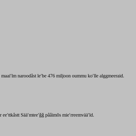
zz maaiʹlm naroodâst leʹbe 476 miljoon oummu koʹlle alggmeeraid.
ar eeʹttkâstt Sääʹmteeʹǧǧ pââimõs mieʹrreemvääʹld.