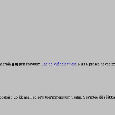
ersââʹjj lij juʹn raavuum
Lääʹdd vuâđđlääʹjjest
. Nuʹt 6 proseeʹnt veeʹ
kõõskâst juõʹǩǩ neelljad eeʹjj tueiʹmmepijjum vaalin. Sääʹmteeʹǧǧ sååbb