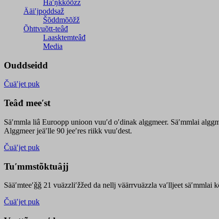
Haʹŋǩǩõõzz
Ääiʹjpoddsaž
Šõddmõõžž
Õhttvuõtt-teâđ
Laasktemteâđ
Media
Ouddseidd
Čuäʹjet puk
Teâđ meeʹst
Säʹmmla liâ Euroopp unioon vuuʹd oʹdinak alggmeer. Säʹmmlai alggme
Alggmeer jeäʹlle 90 jeeʹres riikk vuuʹdest.
Čuäʹjet puk
Tuʹmmstõktuâjj
Sääʹmteeʹǧǧ 21 vuäzzliʹžžed da nellj väärrvuäzzla vaʹlljeet säʹmmlai 
Čuäʹjet puk