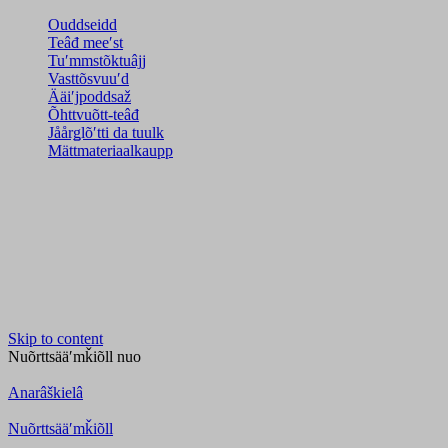
Ouddseidd
Teâđ meeʹst
Tuʹmmstõktuâjj
Vasttõsvuuʹd
Ääiʹjpoddsaž
Õhttvuõtt-teâđ
Jåårǥlõʹtti da tuulk
Mättmateriaalkaupp
Skip to content
Nuõrttsääʹmǩiõll
nuo
Anarâškielâ
Nuõrttsääʹmǩiõll