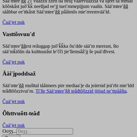
Sääʹmteeʹǧǧ 21 vuäzzliʹžžed da nellj väärrvuäzzla vaʹlljeet säʹmmlai
kõõskâst juõʹǩǩ neelljad eeʹjj tueiʹmmepijjum vaalin. Sääʹmteeʹǧǧ
sååbbar eeʹttkâstt Sääʹmteeʹǧǧ pââimõs mieʹrreemvääʹld.
Čuäʹjet puk
Vasttõsvuuʹd
Sääʹmteeʹǧǧest
reâuggap
juõʹǩǩka
õuʹdde
sääʹm meer
ast
, što
sääʹmǩiõlin da kulttuurâst leʹčči jieʹllemsââʹjj še puäʹđlvest.
Čuäʹjet puk
Ääiʹjpoddsaž
Sääʹmteʹǧǧ mušttal tååimees pirr mediaaʹje da jeärrsid jeäʹrbi mieʹldd
teâđtõõzzivuiʹm.
Tiʹlle Sääʹmteeʹǧǧ teâđtõõzzid jiijjad neʹttpååšta
.
Čuäʹjet puk
Õhttvuõtt-teâđ
Čuäʹjet puk
Ooʒʒ...