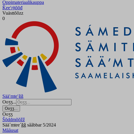
Oppimateriaalikauppa
Ǩeeʹrjtõõđ
Vuästtõõzz
0
Sääʹmteʹǧǧ
Ooʒʒ...
Ooʒʒ...
Ooʒʒ
Šõddmõõžž
Sää´mtee´ǧǧ sååbbar 5/2024
Mååusat