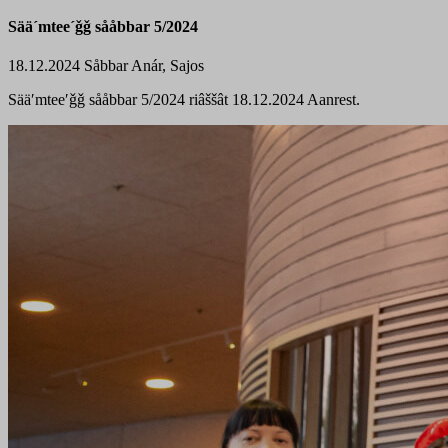
Sää´mtee´ǧǧ sååbbar 5/2024
18.12.2024
Såbbar
Anár, Sajos
Sääʹmteeʹǧǧ sååbbar 5/2024 riâššât 18.12.2024 Aanrest.