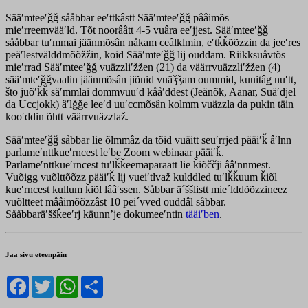
Sääʹmteeʹǧǧ sååbbar eeʹttkâstt Sääʹmteeʹǧǧ pââimõs
mieʹrreemvääʹld. Tõt noorââtt 4-5 vuâra eeʹjjest. Sääʹmteeʹǧǧ
sååbbar tuʹmmai jäänmõsân nåkam ceâlklmin, eʹtǩǩõõzzin da jeeʹres
peäʹlestvälddmõõžžin, koid Sääʹmteʹǧǧ lij ouddam. Riikksuåvtõs
mieʹrrad Sääʹmteeʹǧǧ vuäzzliʹžžen (21) da väärrvuäzzliʹžžen (4)
sääʹmteʹǧǧvaalin jäänmõsân jiõnid vuäǯǯam oummid, kuuitâǥ nuʹtt,
što juõʹǩǩ säʹmmlai dommvuuʹd kååʹddest (Jeänõk, Aanar, Suäʹđjel
da Uccjokk) âʹlǧǧe leeʹd uuʹccmõsân kolmm vuäzzla da pukin täin
kooʹddin õhtt väärrvuäzzlaž.
Sääʹmteeʹǧǧ såbbar lie õlmmâz da tõid vuäitt seuʹrrjed pääiʹǩ âʹlnn
parlameʹnttkueʹrncest leʹbe Zoom webinaar pääiʹǩ.
Parlameʹnttkueʹrncest tuʹlǩǩeemaparaatt lie ǩiõččji ââʹnnmest.
Vuõigg vuõlttõõzz pääiʹǩ lij vueiʹtlvaž kulddled tuʹlǩǩuum ǩiõl
kueʹrncest kullum ǩiõl lââʹssen. Såbbar ä´ššlistt mie´lddõõzzineez
vuõltteet mââimõõzzâst 10 pei´vved ouddâl såbbar.
Sååbbaräʹššǩeeʹrj käunnʼje dokumeeʹntin
tääiʹben
.
Jaa sivu eteenpäin
Facebook
Twitter
WhatsApp
Share