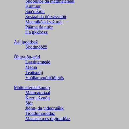
Škooultõs da mättmateriaal
Kulttuur
Sääʹmǩiõll
Sosiaal da tiõrvâsvuõtt
Meeraikõskksaž tuâjj
Päärna da nuõr
Haʹŋǩǩõõzz
Ääiʹjpoddsaž
Šõddmõõžž
Õhttvuõtt-teâđ
Laasktemteâđ
Media
Teâttsuõjj
Vuällamvuõttčiõlǥtõs
Mättmateriaalkaupp
Mättmateriaal
Ǩeerjlažvuõtt
Siõr
Jiõnn- da videoruâkk
Tiõddumouddaz
Määusteʹmes digiouddaz