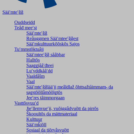
Sääʹmteʹǧǧ
Ouddseidd
Teâđ meeʹst
Sääʹmteʹǧǧ
Reâuggmen Sääʹmteeʹǧǧest
Sääʹmkulttuurkõõskõs Sajos
Tuʹmmstõktuâjj
Sääʹmteeʹǧǧ sååbbar
Halltõs
Saaǥǥjååʹđteei
Luʹvddkååʹdd
Vaaldâšm
Vaal
Sääʹmteʹǧǧlääʹjj meâldlaž õhttsažtåimmam- da
saǥstõõllâmõõlǥtõs
Jeeʹres tåimmorgaan
Vasttõsvuuʹd
Jieʹllemvueʹjj, vuõiggâdvuõtt da pirrõs
Škooultõs da mättmateriaal
Kulttuur
Sääʹmǩiõll
Sosiaal da tiõrvâsvuõtt