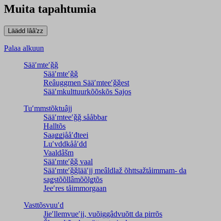
Muita tapahtumia
Palaa alkuun
Sääʹmteʹǧǧ
Sääʹmteʹǧǧ
Reâuggmen Sääʹmteeʹǧǧest
Sääʹmkulttuurkõõskõs Sajos
Tuʹmmstõktuâjj
Sääʹmteeʹǧǧ sååbbar
Halltõs
Saaǥǥjååʹđteei
Luʹvddkååʹdd
Vaaldâšm
Sääʹmteʹǧǧ vaal
Sääʹmteʹǧǧlääʹjj meâldlaž õhttsažtåimmam- da
saǥstõõllâmõõlǥtõs
Jeeʹres tåimmorgaan
Vasttõsvuuʹd
Jieʹllemvueʹjj, vuõiggâdvuõtt da pirrõs