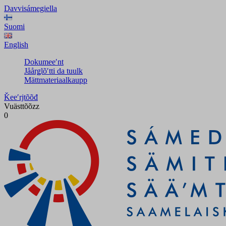
Davvisámegiella
Suomi
English
Dokumeeʹnt
Jåårǥlõʹtti da tuulk
Mättmateriaalkaupp
Ǩeeʹrjtõõđ
Vuästtõõzz
0