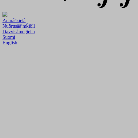
Anarâškielâ
Nuõrttsääʹmǩiõll
Davvisámegiella
Suomi
English