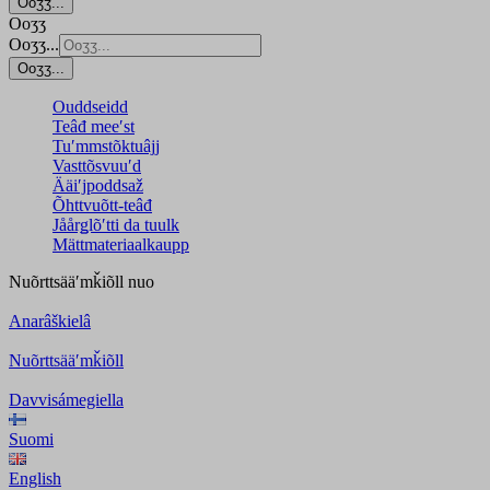
Ooʒʒ...
Ooʒʒ
Ooʒʒ...
Ooʒʒ...
Ouddseidd
Teâđ meeʹst
Tuʹmmstõktuâjj
Vasttõsvuuʹd
Ääiʹjpoddsaž
Õhttvuõtt-teâđ
Jåårǥlõʹtti da tuulk
Mättmateriaalkaupp
Nuõrttsääʹmǩiõll
nuo
Anarâškielâ
Nuõrttsääʹmǩiõll
Davvisámegiella
Suomi
English