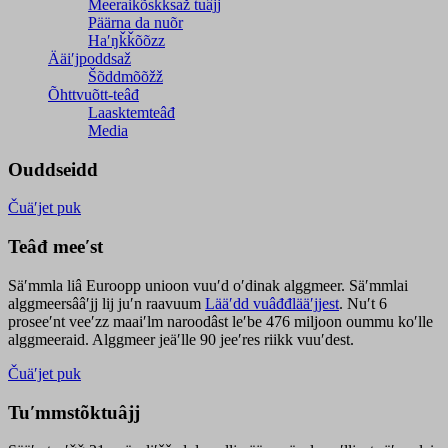
Meeraikõskksaž tuâjj
Päärna da nuõr
Haʹŋǩǩõõzz
Ääiʹjpoddsaž
Šõddmõõžž
Õhttvuõtt-teâđ
Laasktemteâđ
Media
Ouddseidd
Čuäʹjet puk
Teâđ meeʹst
Säʹmmla liâ Euroopp unioon vuuʹd oʹdinak alggmeer. Säʹmmlai
alggmeersââʹjj lij juʹn raavuum
Lääʹdd vuâđđlääʹjjest
. Nuʹt 6
proseeʹnt veeʹzz maaiʹlm naroodâst leʹbe 476 miljoon oummu koʹlle
alggmeeraid. Alggmeer jeäʹlle 90 jeeʹres riikk vuuʹdest.
Čuäʹjet puk
Tuʹmmstõktuâjj