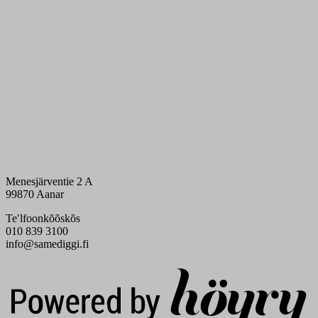
Menesjärventie 2 A
99870 Aanar
Teʹlfoonkõõskõs
010 839 3100
info@samediggi.fi
Digi- ja mainostoimisto Höyry Rovaniemi ja Oulu