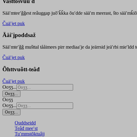
Vasttõsvuuʹd
Sääʹmteeʹǧǧest
reâuggap
juõʹǩǩka
õuʹdde
sääʹm meer
ast
, što sääʹmǩiõ
Čuäʹjet puk
Ääiʹjpoddsaž
Sääʹmteʹǧǧ mušttal tååimees pirr mediaaʹje da jeärrsid jeäʹrbi mieʹldd
Čuäʹjet puk
Õhttvuõtt-teâđ
Čuäʹjet puk
Ooʒʒ...
Ooʒʒ...
Ooʒʒ
Ooʒʒ...
Ooʒʒ...
Ouddseidd
Teâđ meeʹst
Tuʹmmstõktuâjj