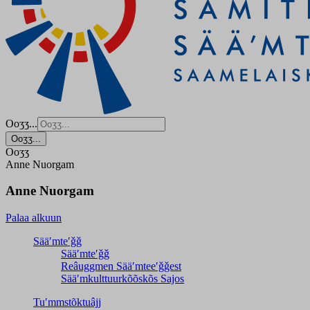
Ooʒʒ...
Ooʒʒ...
Ooʒʒ
Anne Nuorgam
Anne Nuorgam
Palaa alkuun
Sääʹmteʹǧǧ
Sääʹmteʹǧǧ
Reâuggmen Sääʹmteeʹǧǧest
Sääʹmkulttuurkõõskõs Sajos
Tuʹmmstõktuâjj