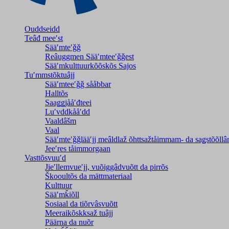
Ouddseidd
Teâđ meeʹst
Sääʹmteʹǧǧ
Reâuggmen Sääʹmteeʹǧǧest
Sääʹmkulttuurkõõskõs Sajos
Tuʹmmstõktuâjj
Sääʹmteeʹǧǧ sååbbar
Halltõs
Saaǥǥjååʹđteei
Luʹvddkååʹdd
Vaaldâšm
Vaal
Sääʹmteʹǧǧlääʹjj meâldlaž õhttsažtåimmam- da saǥstõõll
Jeeʹres tåimmorgaan
Vasttõsvuuʹd
Jieʹllemvueʹjj, vuõiggâdvuõtt da pirrõs
Škooultõs da mättmateriaal
Kulttuur
Sääʹmǩiõll
Sosiaal da tiõrvâsvuõtt
Meeraikõskksaž tuâjj
Päärna da nuõr