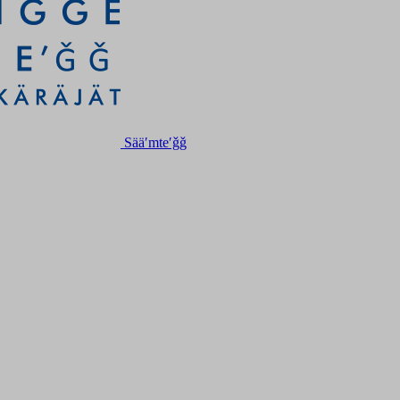
Sääʹmteʹǧǧ