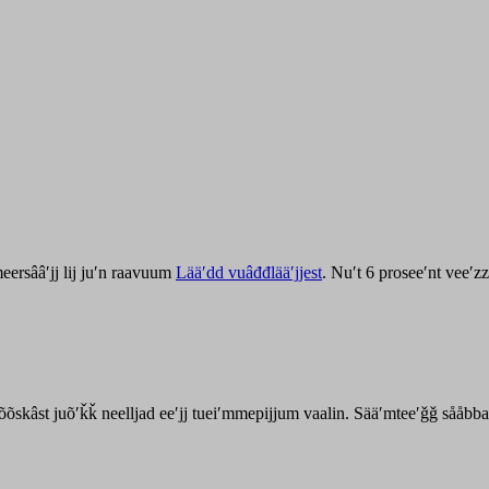
ersââʹjj lij juʹn raavuum
Lääʹdd vuâđđlääʹjjest
. Nuʹt 6 proseeʹnt veeʹ
kõõskâst juõʹǩǩ neelljad eeʹjj tueiʹmmepijjum vaalin. Sääʹmteeʹǧǧ sååbb