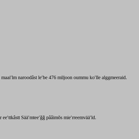
zz maaiʹlm naroodâst leʹbe 476 miljoon oummu koʹlle alggmeeraid.
ar eeʹttkâstt Sääʹmteeʹǧǧ pââimõs mieʹrreemvääʹld.