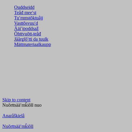
Ouddseidd
Teâđ meeʹst
Tuʹmmstõktuâjj
Vasttõsvuuʹd
Ääiʹjpoddsaž
Õhttvuõtt-teâđ
Jåårǥlõʹtti da tuulk
Mättmateriaalkaupp
Skip to content
Nuõrttsääʹmǩiõll
nuo
Anarâškielâ
Nuõrttsääʹmǩiõll