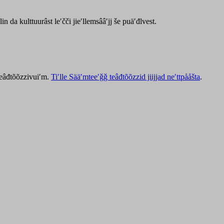
lin da kulttuurâst leʹčči jieʹllemsââʹjj še puäʹđlvest.
 teâđtõõzzivuiʹm.
Tiʹlle Sääʹmteeʹǧǧ teâđtõõzzid jiijjad neʹttpååšta
.