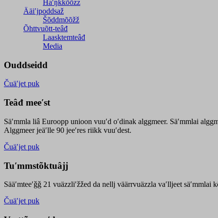
Haʹŋǩǩõõzz
Ääiʹjpoddsaž
Šõddmõõžž
Õhttvuõtt-teâđ
Laasktemteâđ
Media
Ouddseidd
Čuäʹjet puk
Teâđ meeʹst
Säʹmmla liâ Euroopp unioon vuuʹd oʹdinak alggmeer. Säʹmmlai alggme
Alggmeer jeäʹlle 90 jeeʹres riikk vuuʹdest.
Čuäʹjet puk
Tuʹmmstõktuâjj
Sääʹmteeʹǧǧ 21 vuäzzliʹžžed da nellj väärrvuäzzla vaʹlljeet säʹmmlai 
Čuäʹjet puk