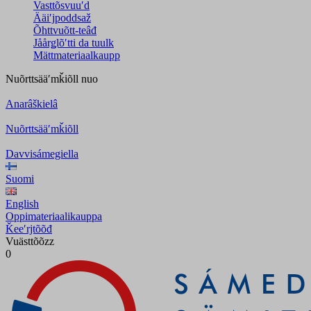
Vasttõsvuuʹd
Ääiʹjpoddsaž
Õhttvuõtt-teâđ
Jåårǥlõʹtti da tuulk
Mättmateriaalkaupp
Nuõrttsääʹmǩiõll
nuo
Anarâškielâ
Nuõrttsääʹmǩiõll
Davvisámegiella
Suomi
English
Oppimateriaalikauppa
Ǩeeʹrjtõõđ
Vuästtõõzz
0