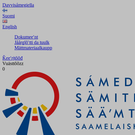
Davvisámegiella
Suomi
English
Dokumeeʹnt
Jåårǥlõʹtti da tuulk
Mättmateriaalkaupp
Ǩeeʹrjtõõđ
Vuästtõõzz
0