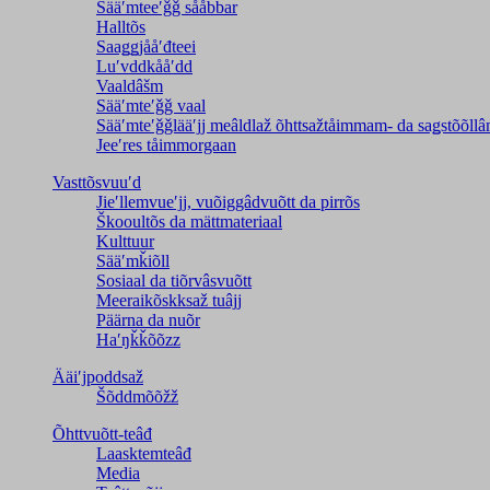
Sääʹmteeʹǧǧ sååbbar
Halltõs
Saaǥǥjååʹđteei
Luʹvddkååʹdd
Vaaldâšm
Sääʹmteʹǧǧ vaal
Sääʹmteʹǧǧlääʹjj meâldlaž õhttsažtåimmam- da saǥstõõll
Jeeʹres tåimmorgaan
Vasttõsvuuʹd
Jieʹllemvueʹjj, vuõiggâdvuõtt da pirrõs
Škooultõs da mättmateriaal
Kulttuur
Sääʹmǩiõll
Sosiaal da tiõrvâsvuõtt
Meeraikõskksaž tuâjj
Päärna da nuõr
Haʹŋǩǩõõzz
Ääiʹjpoddsaž
Šõddmõõžž
Õhttvuõtt-teâđ
Laasktemteâđ
Media