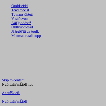
Ouddseidd
Teâđ meeʹst
Tuʹmmstõktuâjj
Vasttõsvuuʹd
Ääiʹjpoddsaž
Õhttvuõtt-teâđ
Jåårǥlõʹtti da tuulk
Mättmateriaalkaupp
Skip to content
Nuõrttsääʹmǩiõll
nuo
Anarâškielâ
Nuõrttsääʹmǩiõll