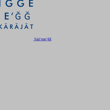
Sääʹmteʹǧǧ