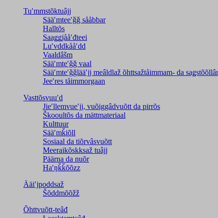
Tuʹmmstõktuâjj
Sääʹmteeʹǧǧ sååbbar
Halltõs
Saaǥǥjååʹđteei
Luʹvddkååʹdd
Vaaldâšm
Sääʹmteʹǧǧ vaal
Sääʹmteʹǧǧlääʹjj meâldlaž õhttsažtåimmam- da saǥstõõll
Jeeʹres tåimmorgaan
Vasttõsvuuʹd
Jieʹllemvueʹjj, vuõiggâdvuõtt da pirrõs
Škooultõs da mättmateriaal
Kulttuur
Sääʹmǩiõll
Sosiaal da tiõrvâsvuõtt
Meeraikõskksaž tuâjj
Päärna da nuõr
Haʹŋǩǩõõzz
Ääiʹjpoddsaž
Šõddmõõžž
Õhttvuõtt-teâđ