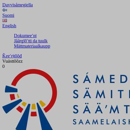
Davvisámegiella
Suomi
English
Dokumeeʹnt
Jåårǥlõʹtti da tuulk
Mättmateriaalkaupp
Ǩeeʹrjtõõđ
Vuästtõõzz
0