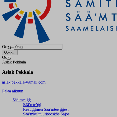
Ooʒʒ...
Ooʒʒ...
Ooʒʒ
Aslak Pekkala
Aslak Pekkala
aslak.pekkala@gmail.com
Palaa alkuun
Sääʹmteʹǧǧ
Sääʹmteʹǧǧ
Reâuggmen Sääʹmteeʹǧǧest
Sääʹmkulttuurkõõskõs Sajos