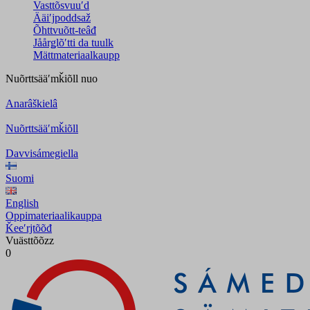
Vasttõsvuuʹd
Ääiʹjpoddsaž
Õhttvuõtt-teâđ
Jåårǥlõʹtti da tuulk
Mättmateriaalkaupp
Nuõrttsääʹmǩiõll
nuo
Anarâškielâ
Nuõrttsääʹmǩiõll
Davvisámegiella
Suomi
English
Oppimateriaalikauppa
Ǩeeʹrjtõõđ
Vuästtõõzz
0