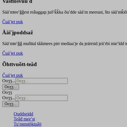
Vasttõsvuuʹd
Sääʹmteeʹǧǧest
reâuggap
juõʹǩǩka
õuʹdde
sääʹm meer
ast
, što sääʹmǩiõ
Čuäʹjet puk
Ääiʹjpoddsaž
Sääʹmteʹǧǧ mušttal tååimees pirr mediaaʹje da jeärrsid jeäʹrbi mieʹldd
Čuäʹjet puk
Õhttvuõtt-teâđ
Čuäʹjet puk
Ooʒʒ...
Ooʒʒ...
Ooʒʒ
Ooʒʒ...
Ooʒʒ...
Ouddseidd
Teâđ meeʹst
Tuʹmmstõktuâjj