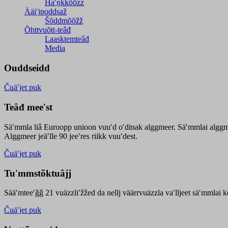
Haʹŋǩǩõõzz
Ääiʹjpoddsaž
Šõddmõõžž
Õhttvuõtt-teâđ
Laasktemteâđ
Media
Ouddseidd
Čuäʹjet puk
Teâđ meeʹst
Säʹmmla liâ Euroopp unioon vuuʹd oʹdinak alggmeer. Säʹmmlai alggme
Alggmeer jeäʹlle 90 jeeʹres riikk vuuʹdest.
Čuäʹjet puk
Tuʹmmstõktuâjj
Sääʹmteeʹǧǧ 21 vuäzzliʹžžed da nellj väärrvuäzzla vaʹlljeet säʹmmlai 
Čuäʹjet puk