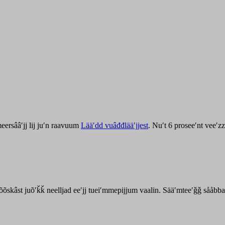
ersââʹjj lij juʹn raavuum
Lääʹdd vuâđđlääʹjjest
. Nuʹt 6 proseeʹnt veeʹ
kõõskâst juõʹǩǩ neelljad eeʹjj tueiʹmmepijjum vaalin. Sääʹmteeʹǧǧ sååbb