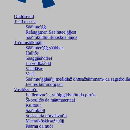
Ouddseidd
Teâđ meeʹst
Sääʹmteʹǧǧ
Reâuggmen Sääʹmteeʹǧǧest
Sääʹmkulttuurkõõskõs Sajos
Tuʹmmstõktuâjj
Sääʹmteeʹǧǧ sååbbar
Halltõs
Saaǥǥjååʹđteei
Luʹvddkååʹdd
Vaaldâšm
Vaal
Sääʹmteʹǧǧlääʹjj meâldlaž õhttsažtåimmam- da saǥstõõll
Jeeʹres tåimmorgaan
Vasttõsvuuʹd
Jieʹllemvueʹjj, vuõiggâdvuõtt da pirrõs
Škooultõs da mättmateriaal
Kulttuur
Sääʹmǩiõll
Sosiaal da tiõrvâsvuõtt
Meeraikõskksaž tuâjj
Päärna da nuõr