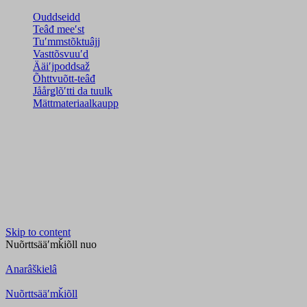
Ouddseidd
Teâđ meeʹst
Tuʹmmstõktuâjj
Vasttõsvuuʹd
Ääiʹjpoddsaž
Õhttvuõtt-teâđ
Jåårǥlõʹtti da tuulk
Mättmateriaalkaupp
Skip to content
Nuõrttsääʹmǩiõll
nuo
Anarâškielâ
Nuõrttsääʹmǩiõll