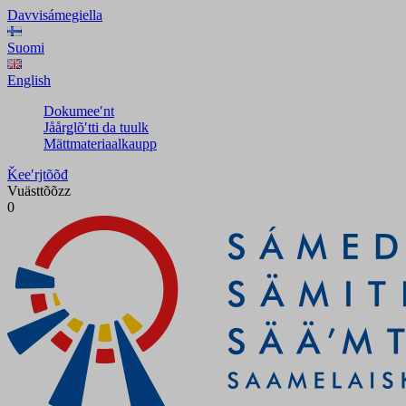
Davvisámegiella
Suomi
English
Dokumeeʹnt
Jåårǥlõʹtti da tuulk
Mättmateriaalkaupp
Ǩeeʹrjtõõđ
Vuästtõõzz
0