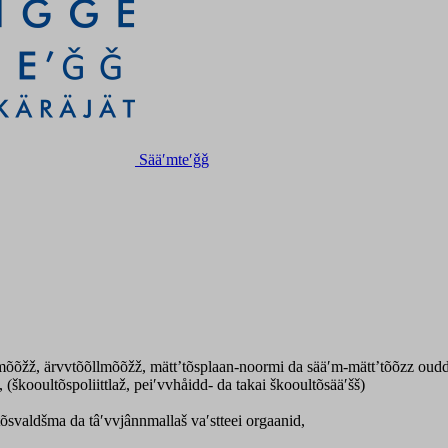
Sääʹmteʹǧǧ
kmõõžž, ärvvtõõllmõõžž, mätt’tõsplaan-noormi da sääʹm-mättʼtõõzz o
 (škooultõspoliittlaž, peiʹvvhåidd- da takai škooultõsääʹšš)
tõsvaldšma da tâʹvvjânnmallaš vaʹstteei orgaanid,