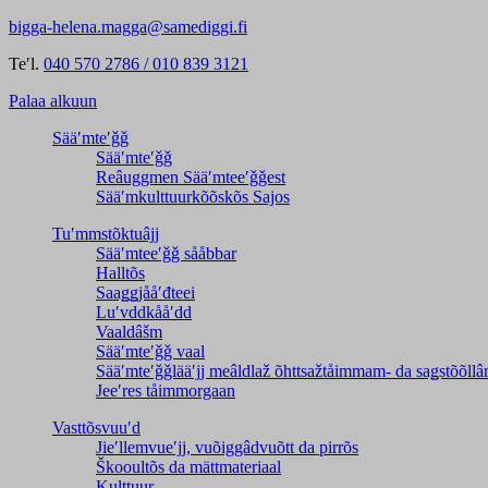
bigga-helena.magga@samediggi.fi
Teʹl.
040 570 2786 / 010 839 3121
Palaa alkuun
Sääʹmteʹǧǧ
Sääʹmteʹǧǧ
Reâuggmen Sääʹmteeʹǧǧest
Sääʹmkulttuurkõõskõs Sajos
Tuʹmmstõktuâjj
Sääʹmteeʹǧǧ sååbbar
Halltõs
Saaǥǥjååʹđteei
Luʹvddkååʹdd
Vaaldâšm
Sääʹmteʹǧǧ vaal
Sääʹmteʹǧǧlääʹjj meâldlaž õhttsažtåimmam- da saǥstõõll
Jeeʹres tåimmorgaan
Vasttõsvuuʹd
Jieʹllemvueʹjj, vuõiggâdvuõtt da pirrõs
Škooultõs da mättmateriaal
Kulttuur