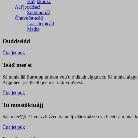
Haʹŋǩǩõõzz
Ääiʹjpoddsaž
Šõddmõõžž
Õhttvuõtt-teâđ
Laasktemteâđ
Media
Ouddseidd
Čuäʹjet puk
Teâđ meeʹst
Säʹmmla liâ Euroopp unioon vuuʹd oʹdinak alggmeer. Säʹmmlai alggme
Alggmeer jeäʹlle 90 jeeʹres riikk vuuʹdest.
Čuäʹjet puk
Tuʹmmstõktuâjj
Sääʹmteeʹǧǧ 21 vuäzzliʹžžed da nellj väärrvuäzzla vaʹlljeet säʹmmlai 
Čuäʹjet puk