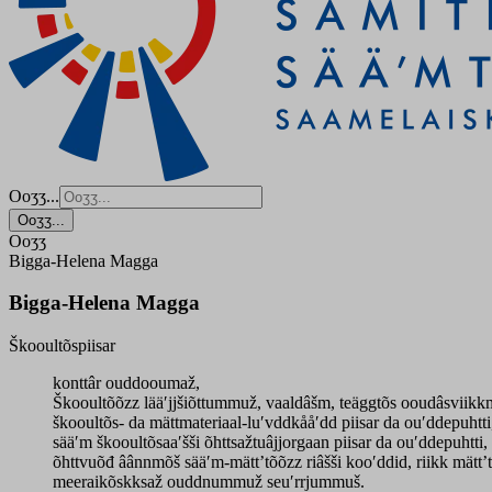
Ooʒʒ...
Ooʒʒ...
Ooʒʒ
Bigga-Helena Magga
Bigga-Helena Magga
Škooultõspiisar
konttâr ouddooumaž,
Škooultõõzz lääʹjjšiõttummuž, vaaldâšm, teäggtõs ooudâsviik
škooultõs- da mättmateriaal-luʹvddkååʹdd piisar da ouʹddepuhtti,
sääʹm škooultõsaaʹšši õhttsažtuâjjorgaan piisar da ouʹddepuhtti,
õhttvuõđ âânnmõš sääʹm-mätt’tõõzz riâšši kooʹddid, riikk mätt’
meeraikõskksaž ouddnummuž seuʹrrjummuš.