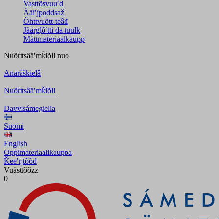
Vasttõsvuuʹd
Ääiʹjpoddsaž
Õhttvuõtt-teâđ
Jåårǥlõʹtti da tuulk
Mättmateriaalkaupp
Nuõrttsääʹmǩiõll
nuo
Anarâškielâ
Nuõrttsääʹmǩiõll
Davvisámegiella
Suomi
English
Oppimateriaalikauppa
Ǩeeʹrjtõõđ
Vuästtõõzz
0