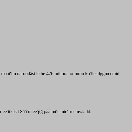
zz maaiʹlm naroodâst leʹbe 476 miljoon oummu koʹlle alggmeeraid.
ar eeʹttkâstt Sääʹmteeʹǧǧ pââimõs mieʹrreemvääʹld.