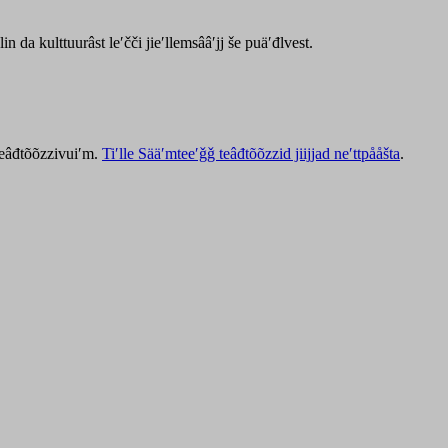
lin da kulttuurâst leʹčči jieʹllemsââʹjj še puäʹđlvest.
 teâđtõõzzivuiʹm.
Tiʹlle Sääʹmteeʹǧǧ teâđtõõzzid jiijjad neʹttpååšta
.