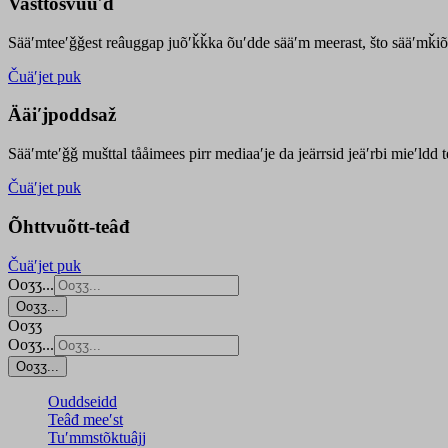
Vasttõsvuuʹd
Sääʹmteeʹǧǧest
reâuggap
juõʹǩǩka
õuʹdde
sääʹm meer
ast
, što sääʹmǩiõ
Čuäʹjet puk
Ääiʹjpoddsaž
Sääʹmteʹǧǧ mušttal tååimees pirr mediaaʹje da jeärrsid jeäʹrbi mieʹldd
Čuäʹjet puk
Õhttvuõtt-teâđ
Čuäʹjet puk
Ooʒʒ...
Ooʒʒ...
Ooʒʒ
Ooʒʒ...
Ooʒʒ...
Ouddseidd
Teâđ meeʹst
Tuʹmmstõktuâjj