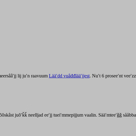
ersââʹjj lij juʹn raavuum
Lääʹdd vuâđđlääʹjjest
. Nuʹt 6 proseeʹnt veeʹ
kõõskâst juõʹǩǩ neelljad eeʹjj tueiʹmmepijjum vaalin. Sääʹmteeʹǧǧ sååbb