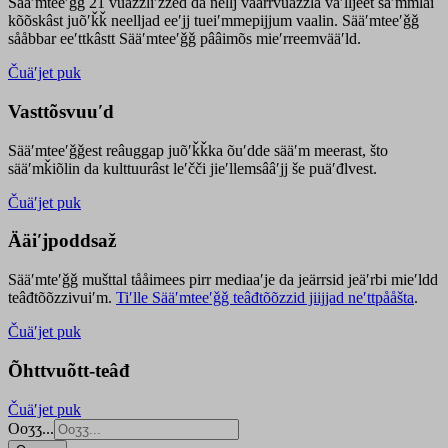
Sääʹmteeʹǧǧ 21 vuäzzliʹžžed da nellj väärrvuäzzla vaʹlljeet säʹmmlai
kõõskâst juõʹǩǩ neelljad eeʹjj tueiʹmmepijjum vaalin. Sääʹmteeʹǧǧ
sååbbar eeʹttkâstt Sääʹmteeʹǧǧ pââimõs mieʹrreemvääʹld.
Čuäʹjet puk
Vasttõsvuuʹd
Sääʹmteeʹǧǧest
reâuggap
juõʹǩǩka
õuʹdde
sääʹm meer
ast
, što
sääʹmǩiõlin da kulttuurâst leʹčči jieʹllemsââʹjj še puäʹđlvest.
Čuäʹjet puk
Ääiʹjpoddsaž
Sääʹmteʹǧǧ mušttal tååimees pirr mediaaʹje da jeärrsid jeäʹrbi mieʹldd
teâđtõõzzivuiʹm.
Tiʹlle Sääʹmteeʹǧǧ teâđtõõzzid jiijjad neʹttpååšta
.
Čuäʹjet puk
Õhttvuõtt-teâđ
Čuäʹjet puk
Ooʒʒ...