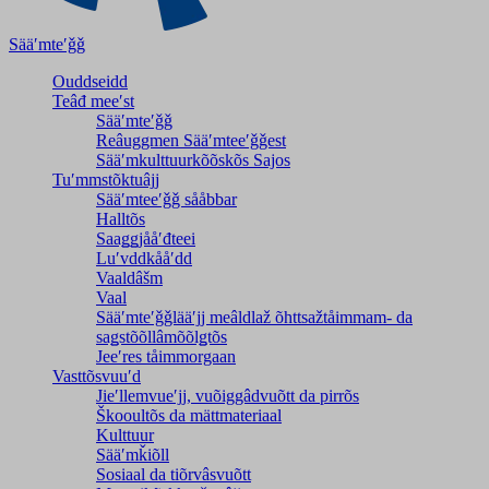
Sääʹmteʹǧǧ
Ouddseidd
Teâđ meeʹst
Sääʹmteʹǧǧ
Reâuggmen Sääʹmteeʹǧǧest
Sääʹmkulttuurkõõskõs Sajos
Tuʹmmstõktuâjj
Sääʹmteeʹǧǧ sååbbar
Halltõs
Saaǥǥjååʹđteei
Luʹvddkååʹdd
Vaaldâšm
Vaal
Sääʹmteʹǧǧlääʹjj meâldlaž õhttsažtåimmam- da
saǥstõõllâmõõlǥtõs
Jeeʹres tåimmorgaan
Vasttõsvuuʹd
Jieʹllemvueʹjj, vuõiggâdvuõtt da pirrõs
Škooultõs da mättmateriaal
Kulttuur
Sääʹmǩiõll
Sosiaal da tiõrvâsvuõtt