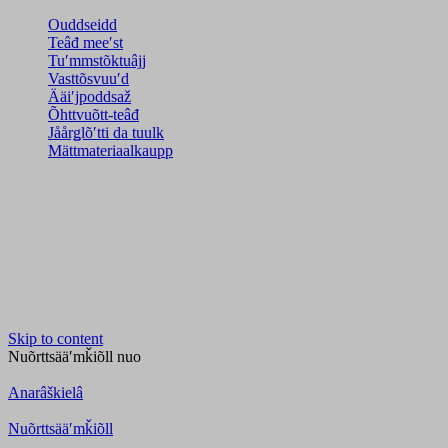
Ouddseidd
Teâđ meeʹst
Tuʹmmstõktuâjj
Vasttõsvuuʹd
Ääiʹjpoddsaž
Õhttvuõtt-teâđ
Jåårǥlõʹtti da tuulk
Mättmateriaalkaupp
Skip to content
Nuõrttsääʹmǩiõll
nuo
Anarâškielâ
Nuõrttsääʹmǩiõll