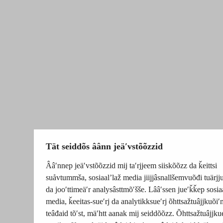
Tät seiddõs âânn jeäʹvstõõzzid
Ââʹnnep jeäʹvstõõzzid mij taʹrjjeem siiskõõzz da ǩeittsi
suåvtummša, sosiaalʼlaž media jiijjâsnallšemvuõđi tuärj
da jooʹttimeäʹr analysâsttmõʹšše. Lââʹssen jueʹǩǩep sosia
media, ǩeeitas-sueʹrj da analytikksueʹrj õhttsažtuâjjkuõiʹ
teâđaid tõʹst, mäʹhtt aanak mij seiddõõzz. Õhttsažtuâjjku