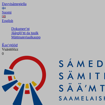
Davvisámegiella
Suomi
English
Dokumeeʹnt
Jåårǥlõʹtti da tuulk
Mättmateriaalkaupp
Ǩeeʹrjtõõđ
Vuästtõõzz
0