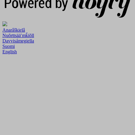
Anarâškielâ
Nuõrttsääʹmǩiõll
Davvisámegiella
Suomi
English