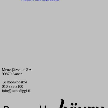
Menesjärventie 2 A
99870 Aanar
Teʹlfoonkõõskõs
010 839 3100
info@samediggi.fi
Digi- ja mainostoimisto Höyry Rovaniemi ja Oulu