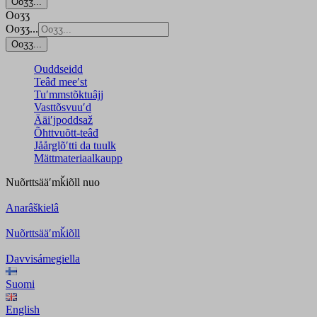
Ooʒʒ...
Ooʒʒ
Ooʒʒ...
Ooʒʒ...
Ouddseidd
Teâđ meeʹst
Tuʹmmstõktuâjj
Vasttõsvuuʹd
Ääiʹjpoddsaž
Õhttvuõtt-teâđ
Jåårǥlõʹtti da tuulk
Mättmateriaalkaupp
Nuõrttsääʹmǩiõll
nuo
Anarâškielâ
Nuõrttsääʹmǩiõll
Davvisámegiella
Suomi
English