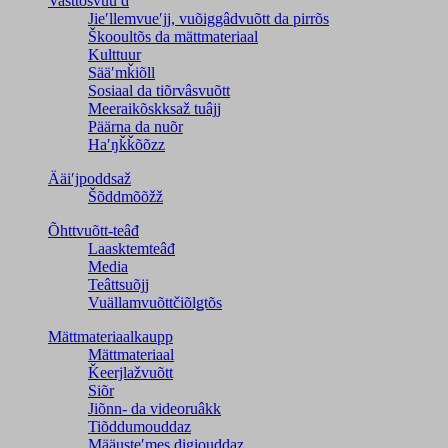
Vasttõsvuuʹd
Jieʹllemvueʹjj, vuõiggâdvuõtt da pirrõs
Škooultõs da mättmateriaal
Kulttuur
Sääʹmǩiõll
Sosiaal da tiõrvâsvuõtt
Meeraikõskksaž tuâjj
Päärna da nuõr
Haʹŋǩǩõõzz
Ääiʹjpoddsaž
Šõddmõõžž
Õhttvuõtt-teâđ
Laasktemteâđ
Media
Teâttsuõjj
Vuällamvuõttčiõlǥtõs
Mättmateriaalkaupp
Mättmateriaal
Ǩeerjlažvuõtt
Siõr
Jiõnn- da videoruâkk
Tiõddumouddaz
Määusteʹmes digiouddaz