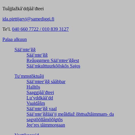
Tuâjjlažkåʹddjååʹđteei
ida.pirttijarvi@samediggi.fi
Teʹl.
040 660 7722 / 010 839 3127
Palaa alkuun
Sääʹmteʹǧǧ
Sääʹmteʹǧǧ
Reâuggmen Sääʹmteeʹǧǧest
Sääʹmkulttuurkõõskõs Sajos
Tuʹmmstõktuâjj
Sääʹmteeʹǧǧ sååbbar
Halltõs
Saaǥǥjååʹđteei
Luʹvddkååʹdd
Vaaldâšm
Sääʹmteʹǧǧ vaal
Sääʹmteʹǧǧlääʹjj meâldlaž õhttsažtåimmam- da
saǥstõõllâmõõlǥtõs
Jeeʹres tåimmorgaan