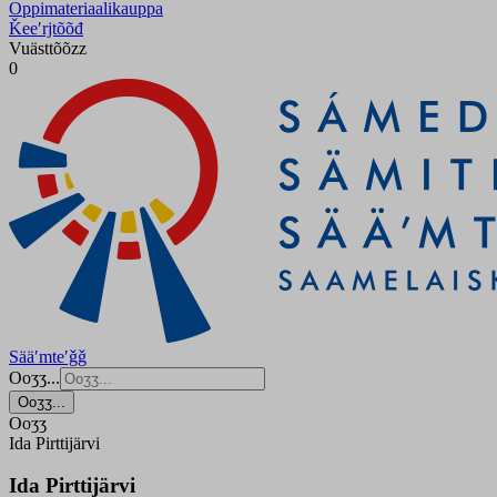
Oppimateriaalikauppa
Ǩeeʹrjtõõđ
Vuästtõõzz
0
Sääʹmteʹǧǧ
Ooʒʒ...
Ooʒʒ...
Ooʒʒ
Ida Pirttijärvi
Ida Pirttijärvi