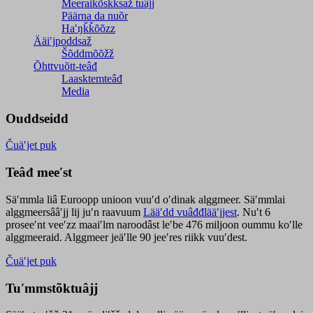
Meeraikõskksaž tuâjj
Päärna da nuõr
Haʹŋǩǩõõzz
Ääiʹjpoddsaž
Šõddmõõžž
Õhttvuõtt-teâđ
Laasktemteâđ
Media
Ouddseidd
Čuäʹjet puk
Teâđ meeʹst
Säʹmmla liâ Euroopp unioon vuuʹd oʹdinak alggmeer. Säʹmmlai
alggmeersââʹjj lij juʹn raavuum
Lääʹdd vuâđđlääʹjjest
. Nuʹt 6
proseeʹnt veeʹzz maaiʹlm naroodâst leʹbe 476 miljoon oummu koʹlle
alggmeeraid. Alggmeer jeäʹlle 90 jeeʹres riikk vuuʹdest.
Čuäʹjet puk
Tuʹmmstõktuâjj