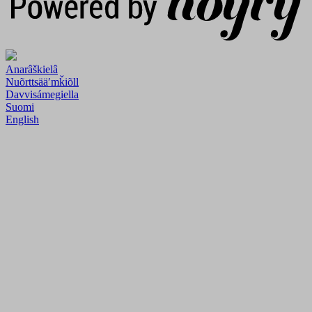
Anarâškielâ
Nuõrttsääʹmǩiõll
Davvisámegiella
Suomi
English