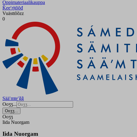
Oppimateriaalikauppa
Ǩeeʹrjtõõđ
Vuästtõõzz
0
Sääʹmteʹǧǧ
Ooʒʒ...
Ooʒʒ...
Ooʒʒ
Iida Nuorgam
Iida Nuorgam