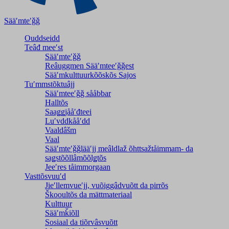
Sääʹmteʹǧǧ
Ouddseidd
Teâđ meeʹst
Sääʹmteʹǧǧ
Reâuggmen Sääʹmteeʹǧǧest
Sääʹmkulttuurkõõskõs Sajos
Tuʹmmstõktuâjj
Sääʹmteeʹǧǧ sååbbar
Halltõs
Saaǥǥjååʹđteei
Luʹvddkååʹdd
Vaaldâšm
Vaal
Sääʹmteʹǧǧlääʹjj meâldlaž õhttsažtåimmam- da
saǥstõõllâmõõlǥtõs
Jeeʹres tåimmorgaan
Vasttõsvuuʹd
Jieʹllemvueʹjj, vuõiggâdvuõtt da pirrõs
Škooultõs da mättmateriaal
Kulttuur
Sääʹmǩiõll
Sosiaal da tiõrvâsvuõtt