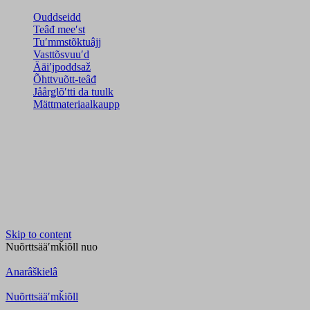
Ouddseidd
Teâđ meeʹst
Tuʹmmstõktuâjj
Vasttõsvuuʹd
Ääiʹjpoddsaž
Õhttvuõtt-teâđ
Jåårǥlõʹtti da tuulk
Mättmateriaalkaupp
Skip to content
Nuõrttsääʹmǩiõll
nuo
Anarâškielâ
Nuõrttsääʹmǩiõll