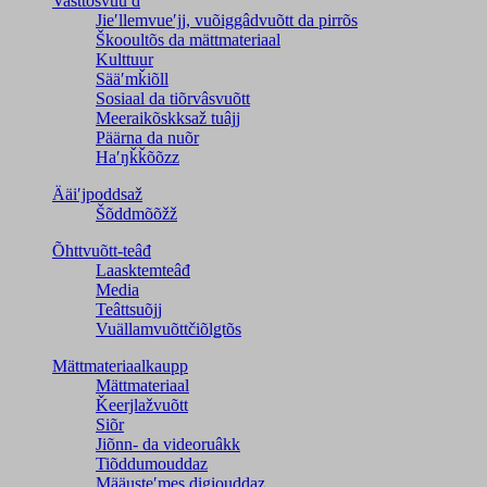
Vasttõsvuuʹd
Jieʹllemvueʹjj, vuõiggâdvuõtt da pirrõs
Škooultõs da mättmateriaal
Kulttuur
Sääʹmǩiõll
Sosiaal da tiõrvâsvuõtt
Meeraikõskksaž tuâjj
Päärna da nuõr
Haʹŋǩǩõõzz
Ääiʹjpoddsaž
Šõddmõõžž
Õhttvuõtt-teâđ
Laasktemteâđ
Media
Teâttsuõjj
Vuällamvuõttčiõlǥtõs
Mättmateriaalkaupp
Mättmateriaal
Ǩeerjlažvuõtt
Siõr
Jiõnn- da videoruâkk
Tiõddumouddaz
Määusteʹmes digiouddaz