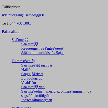
Tällõspiisar
iida.nuorgam@samediggi.fi
Teʹl.
044 760 1001
Palaa alkuun
Sääʹmteʹǧǧ
Sääʹmteʹǧǧ
Reâuggmen Sääʹmteeʹǧǧest
Sääʹmkulttuurkõõskõs Sajos
Tuʹmmstõktuâjj
Sääʹmteeʹǧǧ sååbbar
Halltõs
Saaǥǥjååʹđteei
Luʹvddkååʹdd
Vaaldâšm
Sääʹmteʹǧǧ vaal
Sääʹmteʹǧǧlääʹjj meâldlaž õhttsažtåimmam- da
saǥstõõllâmõõlǥtõs
Jeeʹres tåimmorgaan