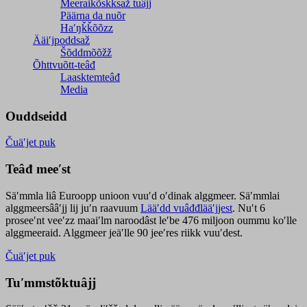
Meeraikõskksaž tuâjj
Päärna da nuõr
Haʹŋǩǩõõzz
Ääiʹjpoddsaž
Šõddmõõžž
Õhttvuõtt-teâđ
Laasktemteâđ
Media
Ouddseidd
Čuäʹjet puk
Teâđ meeʹst
Säʹmmla liâ Euroopp unioon vuuʹd oʹdinak alggmeer. Säʹmmlai
alggmeersââʹjj lij juʹn raavuum
Lääʹdd vuâđđlääʹjjest
. Nuʹt 6
proseeʹnt veeʹzz maaiʹlm naroodâst leʹbe 476 miljoon oummu koʹlle
alggmeeraid. Alggmeer jeäʹlle 90 jeeʹres riikk vuuʹdest.
Čuäʹjet puk
Tuʹmmstõktuâjj