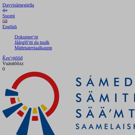
Davvisámegiella
Suomi
English
Dokumeeʹnt
Jåårǥlõʹtti da tuulk
Mättmateriaalkaupp
Ǩeeʹrjtõõđ
Vuästtõõzz
0