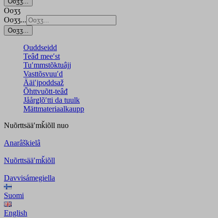
Ooʒʒ...
Ooʒʒ
Ooʒʒ...
Ooʒʒ...
Ouddseidd
Teâđ meeʹst
Tuʹmmstõktuâjj
Vasttõsvuuʹd
Ääiʹjpoddsaž
Õhttvuõtt-teâđ
Jåårǥlõʹtti da tuulk
Mättmateriaalkaupp
Nuõrttsääʹmǩiõll
nuo
Anarâškielâ
Nuõrttsääʹmǩiõll
Davvisámegiella
Suomi
English