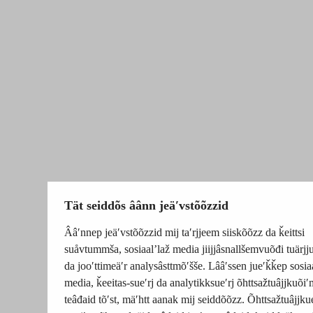
Tät seiddõs âânn jeäʹvstõõzzid
Ââʹnnep jeäʹvstõõzzid mij taʹrjjeem siiskõõzz da ǩeittsi
suåvtummša, sosiaalʼlaž media jiijjâsnallšemvuõđi tuärj
da jooʹttimeäʹr analysâsttmõʹšše. Lââʹssen jueʹǩǩep sosia
media, ǩeeitas-sueʹrj da analytikksueʹrj õhttsažtuâjjkuõiʹ
teâđaid tõʹst, mäʹhtt aanak mij seiddõõzz. Õhttsažtuâjjku