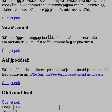
Sääʹmteeʹǧǧ 21 vuäzzliʹžžed da nellj väärrvuäzzla vaʹlljeet säʹmmlai
kõõskâst juõʹǩǩ neelljad eeʹjj tueiʹmmepijjum vaalin. Sääʹmteeʹǧǧ
sååbbar eeʹttkâstt Sääʹmteeʹǧǧ pââimõs mieʹrreemvääʹld.
Čuäʹjet puk
Vasttõsvuuʹd
Sääʹmteeʹǧǧest
reâuggap
juõʹǩǩka
õuʹdde
sääʹm meer
ast
, što
sääʹmǩiõlin da kulttuurâst leʹčči jieʹllemsââʹjj še puäʹđlvest.
Čuäʹjet puk
Ääiʹjpoddsaž
Sääʹmteʹǧǧ mušttal tååimees pirr mediaaʹje da jeärrsid jeäʹrbi mieʹldd
teâđtõõzzivuiʹm.
Tiʹlle Sääʹmteeʹǧǧ teâđtõõzzid jiijjad neʹttpååšta
.
Čuäʹjet puk
Õhttvuõtt-teâđ
Čuäʹjet puk
Ooʒʒ...