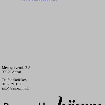
Menesjärventie 2 A
99870 Aanar
Teʹlfoonkõõskõs
010 839 3100
info@samediggi.fi
Digi- ja mainostoimisto Höyry Rovaniemi ja Oulu