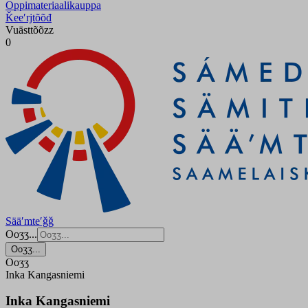
Oppimateriaalikauppa
Ǩeeʹrjtõõđ
Vuästtõõzz
0
Sääʹmteʹǧǧ
Ooʒʒ...
Ooʒʒ...
Ooʒʒ
Inka Kangasniemi
Inka Kangasniemi