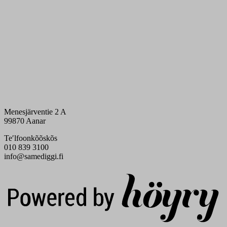
Menesjärventie 2 A
99870 Aanar
Teʹlfoonkõõskõs
010 839 3100
info@samediggi.fi
Digi- ja mainostoimisto Höyry Rovaniemi ja Oulu