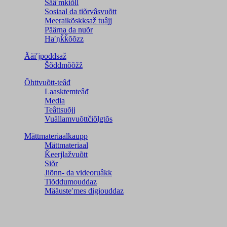
Sääʹmǩiõll
Sosiaal da tiõrvâsvuõtt
Meeraikõskksaž tuâjj
Päärna da nuõr
Haʹŋǩǩõõzz
Ääiʹjpoddsaž
Šõddmõõžž
Õhttvuõtt-teâđ
Laasktemteâđ
Media
Teâttsuõjj
Vuällamvuõttčiõlǥtõs
Mättmateriaalkaupp
Mättmateriaal
Ǩeerjlažvuõtt
Siõr
Jiõnn- da videoruâkk
Tiõddumouddaz
Määusteʹmes digiouddaz