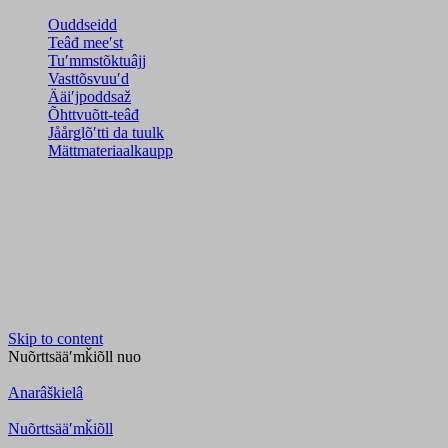
Ouddseidd
Teâđ meeʹst
Tuʹmmstõktuâjj
Vasttõsvuuʹd
Ääiʹjpoddsaž
Õhttvuõtt-teâđ
Jåårǥlõʹtti da tuulk
Mättmateriaalkaupp
Skip to content
Nuõrttsääʹmǩiõll
nuo
Anarâškielâ
Nuõrttsääʹmǩiõll