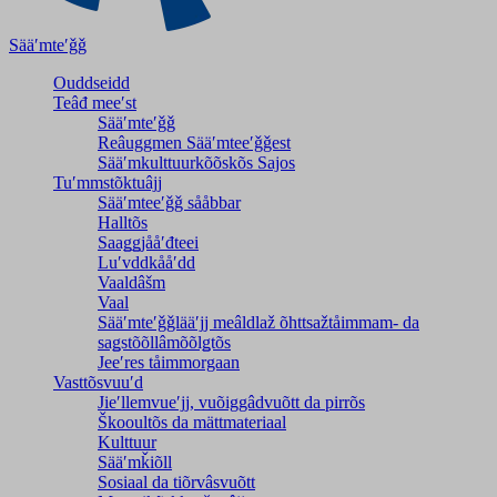
Sääʹmteʹǧǧ
Ouddseidd
Teâđ meeʹst
Sääʹmteʹǧǧ
Reâuggmen Sääʹmteeʹǧǧest
Sääʹmkulttuurkõõskõs Sajos
Tuʹmmstõktuâjj
Sääʹmteeʹǧǧ sååbbar
Halltõs
Saaǥǥjååʹđteei
Luʹvddkååʹdd
Vaaldâšm
Vaal
Sääʹmteʹǧǧlääʹjj meâldlaž õhttsažtåimmam- da
saǥstõõllâmõõlǥtõs
Jeeʹres tåimmorgaan
Vasttõsvuuʹd
Jieʹllemvueʹjj, vuõiggâdvuõtt da pirrõs
Škooultõs da mättmateriaal
Kulttuur
Sääʹmǩiõll
Sosiaal da tiõrvâsvuõtt