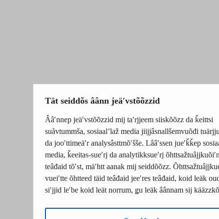
Tät seiddõs âânn jeäʹvstõõzzid
Ââʹnnep jeäʹvstõõzzid mij taʹrjjeem siiskõõzz da ǩeittsi
suåvtummša, sosiaalʼlaž media jiijjâsnallšemvuõđi tuärj
da jooʹttimeäʹr analysâsttmõʹšše. Lââʹssen jueʹǩǩep sosia
media, ǩeeitas-sueʹrj da analytikksueʹrj õhttsažtuâjjkuõiʹ
teâđaid tõʹst, mäʹhtt aanak mij seiddõõzz. Õhttsažtuâjjku
vueiʹtte õhtteed täid teâđaid jeeʹres teâđaid, koid leäk o
siʹjjid leʹbe koid leät norrum, ǥu leäk âânnam sij kääzzk