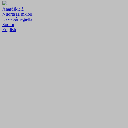
Anarâškielâ
Nuõrttsääʹmǩiõll
Davvisámegiella
Suomi
English