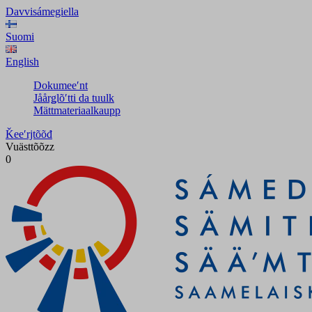
Davvisámegiella
Suomi
English
Dokumeeʹnt
Jåårǥlõʹtti da tuulk
Mättmateriaalkaupp
Ǩeeʹrjtõõđ
Vuästtõõzz
0