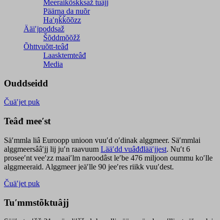
Meeraikõskksaž tuâjj
Päärna da nuõr
Haʹŋǩǩõõzz
Ääiʹjpoddsaž
Šõddmõõžž
Õhttvuõtt-teâđ
Laasktemteâđ
Media
Ouddseidd
Čuäʹjet puk
Teâđ meeʹst
Säʹmmla liâ Euroopp unioon vuuʹd oʹdinak alggmeer. Säʹmmlai
alggmeersââʹjj lij juʹn raavuum
Lääʹdd vuâđđlääʹjjest
. Nuʹt 6
proseeʹnt veeʹzz maaiʹlm naroodâst leʹbe 476 miljoon oummu koʹlle
alggmeeraid. Alggmeer jeäʹlle 90 jeeʹres riikk vuuʹdest.
Čuäʹjet puk
Tuʹmmstõktuâjj