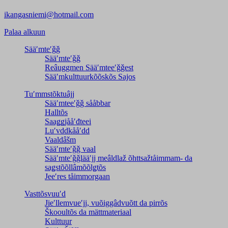
ikangasniemi@hotmail.com
Palaa alkuun
Sääʹmteʹǧǧ
Sääʹmteʹǧǧ
Reâuggmen Sääʹmteeʹǧǧest
Sääʹmkulttuurkõõskõs Sajos
Tuʹmmstõktuâjj
Sääʹmteeʹǧǧ sååbbar
Halltõs
Saaǥǥjååʹđteei
Luʹvddkååʹdd
Vaaldâšm
Sääʹmteʹǧǧ vaal
Sääʹmteʹǧǧlääʹjj meâldlaž õhttsažtåimmam- da
saǥstõõllâmõõlǥtõs
Jeeʹres tåimmorgaan
Vasttõsvuuʹd
Jieʹllemvueʹjj, vuõiggâdvuõtt da pirrõs
Škooultõs da mättmateriaal
Kulttuur