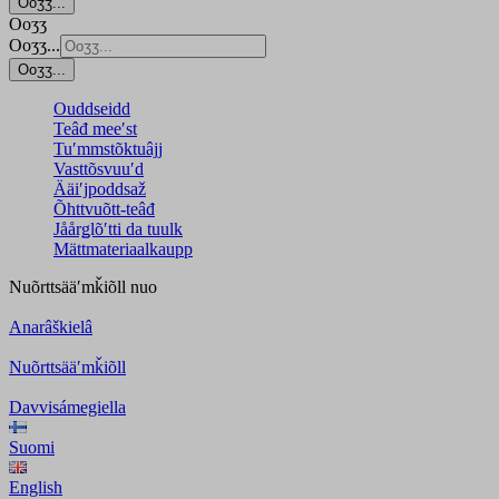
Ooʒʒ...
Ooʒʒ
Ooʒʒ...
Ooʒʒ...
Ouddseidd
Teâđ meeʹst
Tuʹmmstõktuâjj
Vasttõsvuuʹd
Ääiʹjpoddsaž
Õhttvuõtt-teâđ
Jåårǥlõʹtti da tuulk
Mättmateriaalkaupp
Nuõrttsääʹmǩiõll
nuo
Anarâškielâ
Nuõrttsääʹmǩiõll
Davvisámegiella
Suomi
English