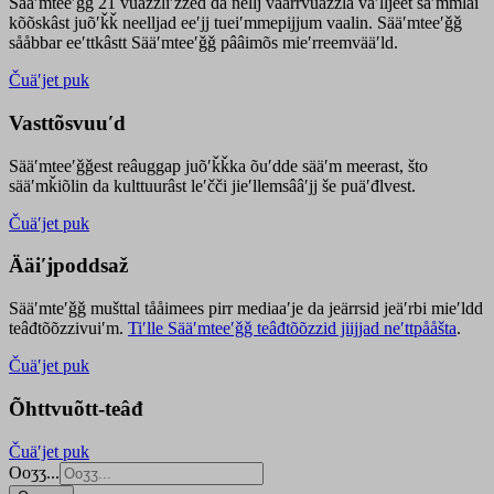
Sääʹmteeʹǧǧ 21 vuäzzliʹžžed da nellj väärrvuäzzla vaʹlljeet säʹmmlai
kõõskâst juõʹǩǩ neelljad eeʹjj tueiʹmmepijjum vaalin. Sääʹmteeʹǧǧ
sååbbar eeʹttkâstt Sääʹmteeʹǧǧ pââimõs mieʹrreemvääʹld.
Čuäʹjet puk
Vasttõsvuuʹd
Sääʹmteeʹǧǧest
reâuggap
juõʹǩǩka
õuʹdde
sääʹm meer
ast
, što
sääʹmǩiõlin da kulttuurâst leʹčči jieʹllemsââʹjj še puäʹđlvest.
Čuäʹjet puk
Ääiʹjpoddsaž
Sääʹmteʹǧǧ mušttal tååimees pirr mediaaʹje da jeärrsid jeäʹrbi mieʹldd
teâđtõõzzivuiʹm.
Tiʹlle Sääʹmteeʹǧǧ teâđtõõzzid jiijjad neʹttpååšta
.
Čuäʹjet puk
Õhttvuõtt-teâđ
Čuäʹjet puk
Ooʒʒ...