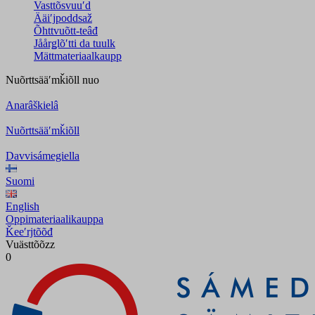
Vasttõsvuuʹd
Ääiʹjpoddsaž
Õhttvuõtt-teâđ
Jåårǥlõʹtti da tuulk
Mättmateriaalkaupp
Nuõrttsääʹmǩiõll
nuo
Anarâškielâ
Nuõrttsääʹmǩiõll
Davvisámegiella
Suomi
English
Oppimateriaalikauppa
Ǩeeʹrjtõõđ
Vuästtõõzz
0