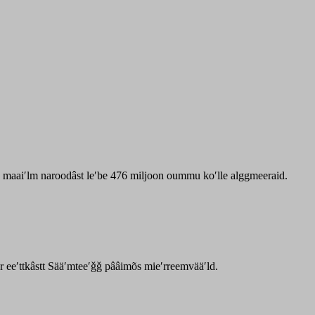
zz maaiʹlm naroodâst leʹbe 476 miljoon oummu koʹlle alggmeeraid.
ar eeʹttkâstt Sääʹmteeʹǧǧ pââimõs mieʹrreemvääʹld.