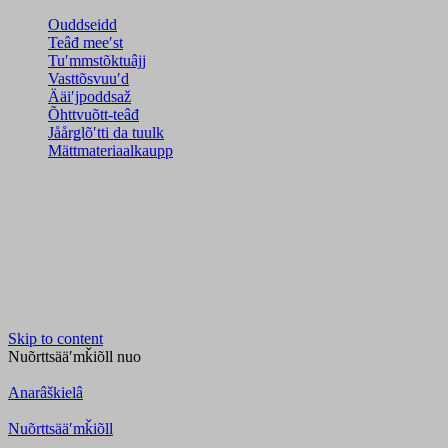
Ouddseidd
Teâđ meeʹst
Tuʹmmstõktuâjj
Vasttõsvuuʹd
Ääiʹjpoddsaž
Õhttvuõtt-teâđ
Jåårǥlõʹtti da tuulk
Mättmateriaalkaupp
Skip to content
Nuõrttsääʹmǩiõll
nuo
Anarâškielâ
Nuõrttsääʹmǩiõll