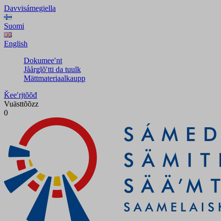
Davvisámegiella
Suomi
English
Dokumeeʹnt
Jåårǥlõʹtti da tuulk
Mättmateriaalkaupp
Ǩeeʹrjtõõđ
Vuästtõõzz
0