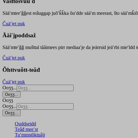
Vasttõsvuuʹd
Sääʹmteeʹǧǧest
reâuggap
juõʹǩǩka
õuʹdde
sääʹm meer
ast
, što sääʹmǩiõ
Čuäʹjet puk
Ääiʹjpoddsaž
Sääʹmteʹǧǧ mušttal tååimees pirr mediaaʹje da jeärrsid jeäʹrbi mieʹldd
Čuäʹjet puk
Õhttvuõtt-teâđ
Čuäʹjet puk
Ooʒʒ...
Ooʒʒ...
Ooʒʒ
Ooʒʒ...
Ooʒʒ...
Ouddseidd
Teâđ meeʹst
Tuʹmmstõktuâjj