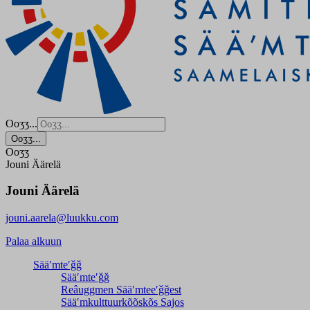
Ooʒʒ...
Ooʒʒ...
Ooʒʒ
Jouni Äärelä
Jouni Äärelä
jouni.aarela@luukku.com
Palaa alkuun
Sääʹmteʹǧǧ
Sääʹmteʹǧǧ
Reâuggmen Sääʹmteeʹǧǧest
Sääʹmkulttuurkõõskõs Sajos