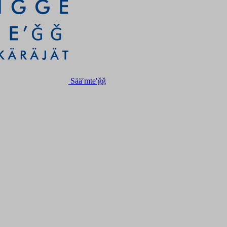
Sääʹmteʹǧǧ