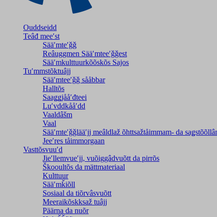
Ouddseidd
Teâđ meeʹst
Sääʹmteʹǧǧ
Reâuggmen Sääʹmteeʹǧǧest
Sääʹmkulttuurkõõskõs Sajos
Tuʹmmstõktuâjj
Sääʹmteeʹǧǧ sååbbar
Halltõs
Saaǥǥjååʹđteei
Luʹvddkååʹdd
Vaaldâšm
Vaal
Sääʹmteʹǧǧlääʹjj meâldlaž õhttsažtåimmam- da saǥstõõll
Jeeʹres tåimmorgaan
Vasttõsvuuʹd
Jieʹllemvueʹjj, vuõiggâdvuõtt da pirrõs
Škooultõs da mättmateriaal
Kulttuur
Sääʹmǩiõll
Sosiaal da tiõrvâsvuõtt
Meeraikõskksaž tuâjj
Päärna da nuõr