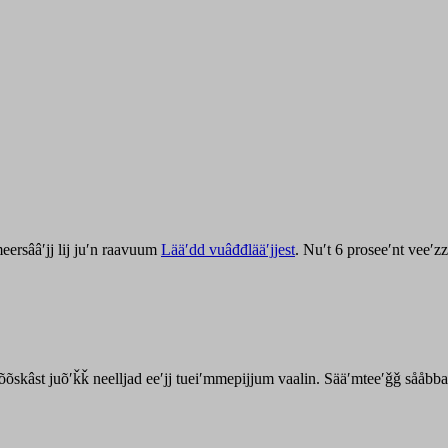
ersââʹjj lij juʹn raavuum
Lääʹdd vuâđđlääʹjjest
. Nuʹt 6 proseeʹnt veeʹ
kõõskâst juõʹǩǩ neelljad eeʹjj tueiʹmmepijjum vaalin. Sääʹmteeʹǧǧ sååbb