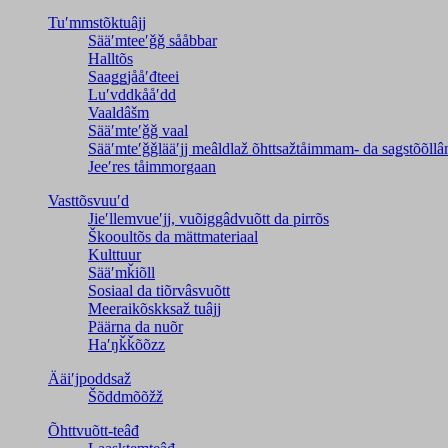
Tuʹmmstõktuâjj
Sääʹmteeʹǧǧ sååbbar
Halltõs
Saaǥǥjååʹđteei
Luʹvddkååʹdd
Vaaldâšm
Sääʹmteʹǧǧ vaal
Sääʹmteʹǧǧlääʹjj meâldlaž õhttsažtåimmam- da saǥstõõll
Jeeʹres tåimmorgaan
Vasttõsvuuʹd
Jieʹllemvueʹjj, vuõiggâdvuõtt da pirrõs
Škooultõs da mättmateriaal
Kulttuur
Sääʹmǩiõll
Sosiaal da tiõrvâsvuõtt
Meeraikõskksaž tuâjj
Päärna da nuõr
Haʹŋǩǩõõzz
Ääiʹjpoddsaž
Šõddmõõžž
Õhttvuõtt-teâđ