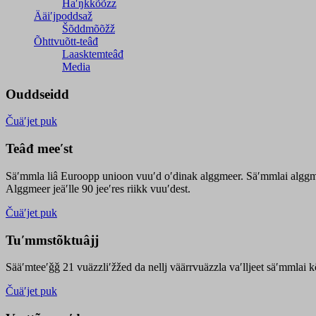
Haʹŋǩǩõõzz
Ääiʹjpoddsaž
Šõddmõõžž
Õhttvuõtt-teâđ
Laasktemteâđ
Media
Ouddseidd
Čuäʹjet puk
Teâđ meeʹst
Säʹmmla liâ Euroopp unioon vuuʹd oʹdinak alggmeer. Säʹmmlai alggme
Alggmeer jeäʹlle 90 jeeʹres riikk vuuʹdest.
Čuäʹjet puk
Tuʹmmstõktuâjj
Sääʹmteeʹǧǧ 21 vuäzzliʹžžed da nellj väärrvuäzzla vaʹlljeet säʹmmlai 
Čuäʹjet puk