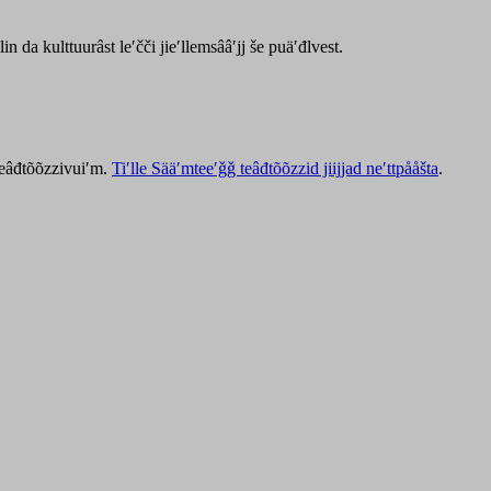
lin da kulttuurâst leʹčči jieʹllemsââʹjj še puäʹđlvest.
 teâđtõõzzivuiʹm.
Tiʹlle Sääʹmteeʹǧǧ teâđtõõzzid jiijjad neʹttpååšta
.