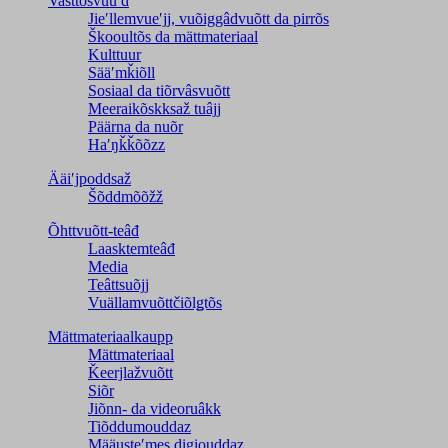
Vasttõsvuuʹd
Jieʹllemvueʹjj, vuõiggâdvuõtt da pirrõs
Škooultõs da mättmateriaal
Kulttuur
Sääʹmǩiõll
Sosiaal da tiõrvâsvuõtt
Meeraikõskksaž tuâjj
Päärna da nuõr
Haʹŋǩǩõõzz
Ääiʹjpoddsaž
Šõddmõõžž
Õhttvuõtt-teâđ
Laasktemteâđ
Media
Teâttsuõjj
Vuällamvuõttčiõlǥtõs
Mättmateriaalkaupp
Mättmateriaal
Ǩeerjlažvuõtt
Siõr
Jiõnn- da videoruâkk
Tiõddumouddaz
Määusteʹmes digiouddaz