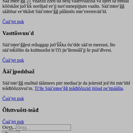
Sääʹmteeʹǧǧ 21 vuäzzliʹžžed da nellj väärrvuäzzla vaʹlljeet säʹmmlai
kõõskâst juõʹǩǩ neelljad eeʹjj tueiʹmmepijjum vaalin. Sääʹmteeʹǧǧ
sååbbar eeʹttkâstt Sääʹmteeʹǧǧ pââimõs mieʹrreemvääʹld.
Čuäʹjet puk
Vasttõsvuuʹd
Sääʹmteeʹǧǧest
reâuggap
juõʹǩǩka
õuʹdde
sääʹm meer
ast
, što
sääʹmǩiõlin da kulttuurâst leʹčči jieʹllemsââʹjj še puäʹđlvest.
Čuäʹjet puk
Ääiʹjpoddsaž
Sääʹmteʹǧǧ mušttal tååimees pirr mediaaʹje da jeärrsid jeäʹrbi mieʹldd
teâđtõõzzivuiʹm.
Tiʹlle Sääʹmteeʹǧǧ teâđtõõzzid jiijjad neʹttpååšta
.
Čuäʹjet puk
Õhttvuõtt-teâđ
Čuäʹjet puk
Ooʒʒ...