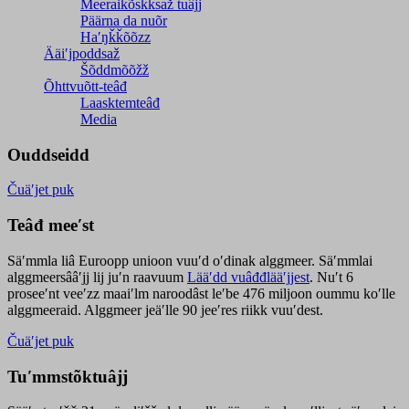
Meeraikõskksaž tuâjj
Päärna da nuõr
Haʹŋǩǩõõzz
Ääiʹjpoddsaž
Šõddmõõžž
Õhttvuõtt-teâđ
Laasktemteâđ
Media
Ouddseidd
Čuäʹjet puk
Teâđ meeʹst
Säʹmmla liâ Euroopp unioon vuuʹd oʹdinak alggmeer. Säʹmmlai
alggmeersââʹjj lij juʹn raavuum
Lääʹdd vuâđđlääʹjjest
. Nuʹt 6
proseeʹnt veeʹzz maaiʹlm naroodâst leʹbe 476 miljoon oummu koʹlle
alggmeeraid. Alggmeer jeäʹlle 90 jeeʹres riikk vuuʹdest.
Čuäʹjet puk
Tuʹmmstõktuâjj