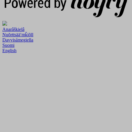
Anarâškielâ
Nuõrttsääʹmǩiõll
Davvisámegiella
Suomi
English