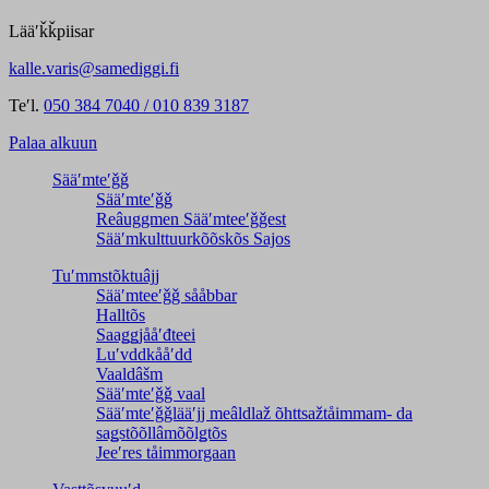
Lääʹǩǩpiisar
kalle.varis@samediggi.fi
Teʹl.
050 384 7040 / 010 839 3187
Palaa alkuun
Sääʹmteʹǧǧ
Sääʹmteʹǧǧ
Reâuggmen Sääʹmteeʹǧǧest
Sääʹmkulttuurkõõskõs Sajos
Tuʹmmstõktuâjj
Sääʹmteeʹǧǧ sååbbar
Halltõs
Saaǥǥjååʹđteei
Luʹvddkååʹdd
Vaaldâšm
Sääʹmteʹǧǧ vaal
Sääʹmteʹǧǧlääʹjj meâldlaž õhttsažtåimmam- da
saǥstõõllâmõõlǥtõs
Jeeʹres tåimmorgaan