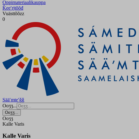
Oppimateriaalikauppa
Ǩeeʹrjtõõđ
Vuästtõõzz
0
Sääʹmteʹǧǧ
Ooʒʒ...
Ooʒʒ...
Ooʒʒ
Kalle Varis
Kalle Varis