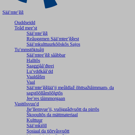
Sääʹmteʹǧǧ
Ouddseidd
Teâđ meeʹst
Sääʹmteʹǧǧ
Reâuggmen Sääʹmteeʹǧǧest
Sääʹmkulttuurkõõskõs Sajos
Tuʹmmstõktuâjj
Sääʹmteeʹǧǧ sååbbar
Halltõs
Saaǥǥjååʹđteei
Luʹvddkååʹdd
Vaaldâšm
Vaal
Sääʹmteʹǧǧlääʹjj meâldlaž õhttsažtåimmam- da
saǥstõõllâmõõlǥtõs
Jeeʹres tåimmorgaan
Vasttõsvuuʹd
Jieʹllemvueʹjj, vuõiggâdvuõtt da pirrõs
Škooultõs da mättmateriaal
Kulttuur
Sääʹmǩiõll
Sosiaal da tiõrvâsvuõtt