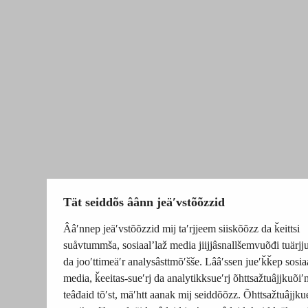
Tät seiddõs âânn jeäʹvstõõzzid
Ââʹnnep jeäʹvstõõzzid mij taʹrjjeem siiskõõzz da ǩeittsi
suåvtummša, sosiaalʼlaž media jiijjâsnallšemvuõđi tuärj
da jooʹttimeäʹr analysâsttmõʹšše. Lââʹssen jueʹǩǩep sosia
media, ǩeeitas-sueʹrj da analytikksueʹrj õhttsažtuâjjkuõiʹ
teâđaid tõʹst, mäʹhtt aanak mij seiddõõzz. Õhttsažtuâjjku