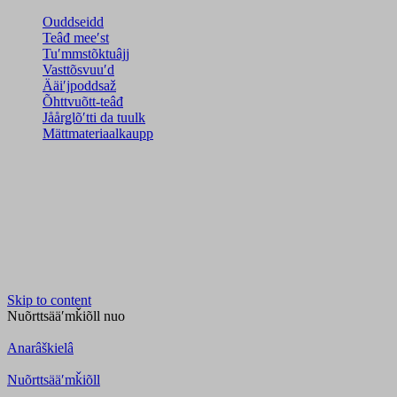
Ouddseidd
Teâđ meeʹst
Tuʹmmstõktuâjj
Vasttõsvuuʹd
Ääiʹjpoddsaž
Õhttvuõtt-teâđ
Jåårǥlõʹtti da tuulk
Mättmateriaalkaupp
Skip to content
Nuõrttsääʹmǩiõll
nuo
Anarâškielâ
Nuõrttsääʹmǩiõll