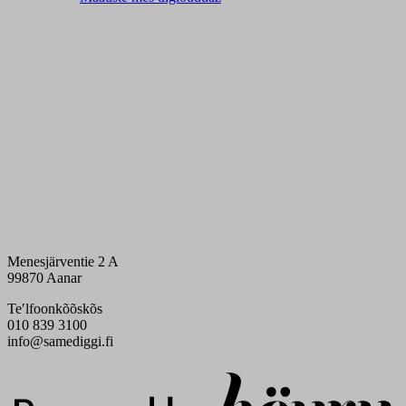
Menesjärventie 2 A
99870 Aanar
Teʹlfoonkõõskõs
010 839 3100
info@samediggi.fi
Digi- ja mainostoimisto Höyry Rovaniemi ja Oulu