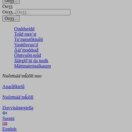
Ooʒʒ...
Ooʒʒ
Ooʒʒ...
Ooʒʒ...
Ouddseidd
Teâđ meeʹst
Tuʹmmstõktuâjj
Vasttõsvuuʹd
Ääiʹjpoddsaž
Õhttvuõtt-teâđ
Jåårǥlõʹtti da tuulk
Mättmateriaalkaupp
Nuõrttsääʹmǩiõll
nuo
Anarâškielâ
Nuõrttsääʹmǩiõll
Davvisámegiella
Suomi
English