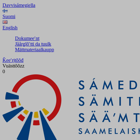
Davvisámegiella
Suomi
English
Dokumeeʹnt
Jåårǥlõʹtti da tuulk
Mättmateriaalkaupp
Ǩeeʹrjtõõđ
Vuästtõõzz
0