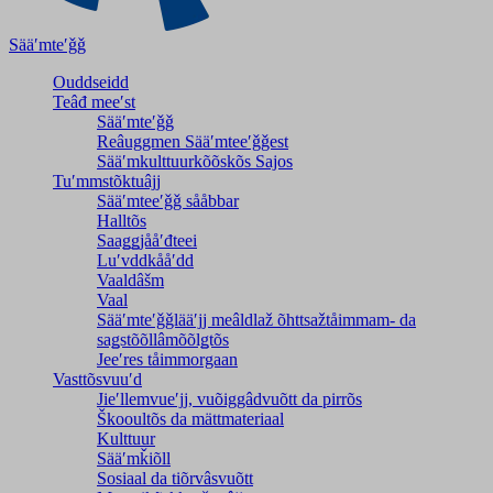
Sääʹmteʹǧǧ
Ouddseidd
Teâđ meeʹst
Sääʹmteʹǧǧ
Reâuggmen Sääʹmteeʹǧǧest
Sääʹmkulttuurkõõskõs Sajos
Tuʹmmstõktuâjj
Sääʹmteeʹǧǧ sååbbar
Halltõs
Saaǥǥjååʹđteei
Luʹvddkååʹdd
Vaaldâšm
Vaal
Sääʹmteʹǧǧlääʹjj meâldlaž õhttsažtåimmam- da
saǥstõõllâmõõlǥtõs
Jeeʹres tåimmorgaan
Vasttõsvuuʹd
Jieʹllemvueʹjj, vuõiggâdvuõtt da pirrõs
Škooultõs da mättmateriaal
Kulttuur
Sääʹmǩiõll
Sosiaal da tiõrvâsvuõtt