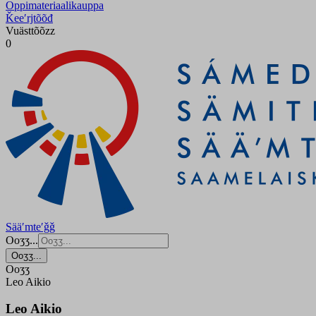
Oppimateriaalikauppa
Ǩeeʹrjtõõđ
Vuästtõõzz
0
Sääʹmteʹǧǧ
Ooʒʒ...
Ooʒʒ...
Ooʒʒ
Leo Aikio
Leo Aikio