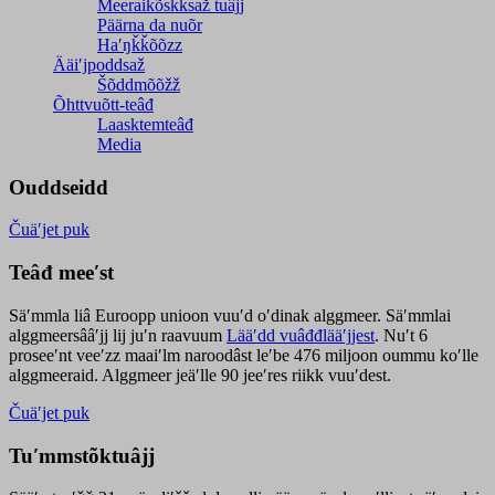
Meeraikõskksaž tuâjj
Päärna da nuõr
Haʹŋǩǩõõzz
Ääiʹjpoddsaž
Šõddmõõžž
Õhttvuõtt-teâđ
Laasktemteâđ
Media
Ouddseidd
Čuäʹjet puk
Teâđ meeʹst
Säʹmmla liâ Euroopp unioon vuuʹd oʹdinak alggmeer. Säʹmmlai
alggmeersââʹjj lij juʹn raavuum
Lääʹdd vuâđđlääʹjjest
. Nuʹt 6
proseeʹnt veeʹzz maaiʹlm naroodâst leʹbe 476 miljoon oummu koʹlle
alggmeeraid. Alggmeer jeäʹlle 90 jeeʹres riikk vuuʹdest.
Čuäʹjet puk
Tuʹmmstõktuâjj