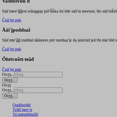
Vasttõsvuuʹd
Sääʹmteeʹǧǧest
reâuggap
juõʹǩǩka
õuʹdde
sääʹm meer
ast
, što sääʹmǩiõ
Čuäʹjet puk
Ääiʹjpoddsaž
Sääʹmteʹǧǧ mušttal tååimees pirr mediaaʹje da jeärrsid jeäʹrbi mieʹldd
Čuäʹjet puk
Õhttvuõtt-teâđ
Čuäʹjet puk
Ooʒʒ...
Ooʒʒ...
Ooʒʒ
Ooʒʒ...
Ooʒʒ...
Ouddseidd
Teâđ meeʹst
Tuʹmmstõktuâjj