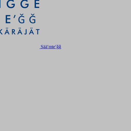
Sääʹmteʹǧǧ