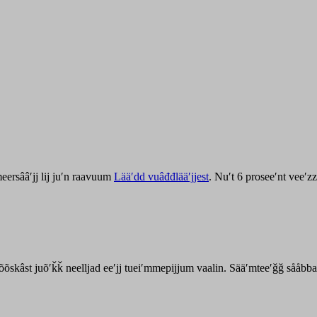
ersââʹjj lij juʹn raavuum
Lääʹdd vuâđđlääʹjjest
. Nuʹt 6 proseeʹnt veeʹ
kõõskâst juõʹǩǩ neelljad eeʹjj tueiʹmmepijjum vaalin. Sääʹmteeʹǧǧ sååbb