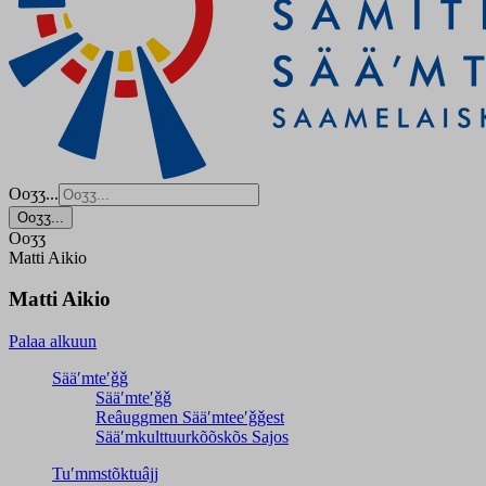
Ooʒʒ...
Ooʒʒ...
Ooʒʒ
Matti Aikio
Matti Aikio
Palaa alkuun
Sääʹmteʹǧǧ
Sääʹmteʹǧǧ
Reâuggmen Sääʹmteeʹǧǧest
Sääʹmkulttuurkõõskõs Sajos
Tuʹmmstõktuâjj