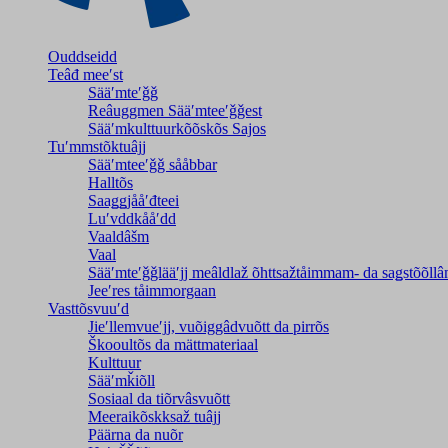
Ouddseidd
Teâđ meeʹst
Sääʹmteʹǧǧ
Reâuggmen Sääʹmteeʹǧǧest
Sääʹmkulttuurkõõskõs Sajos
Tuʹmmstõktuâjj
Sääʹmteeʹǧǧ sååbbar
Halltõs
Saaǥǥjååʹđteei
Luʹvddkååʹdd
Vaaldâšm
Vaal
Sääʹmteʹǧǧlääʹjj meâldlaž õhttsažtåimmam- da saǥstõõll
Jeeʹres tåimmorgaan
Vasttõsvuuʹd
Jieʹllemvueʹjj, vuõiggâdvuõtt da pirrõs
Škooultõs da mättmateriaal
Kulttuur
Sääʹmǩiõll
Sosiaal da tiõrvâsvuõtt
Meeraikõskksaž tuâjj
Päärna da nuõr