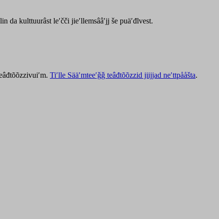
lin da kulttuurâst leʹčči jieʹllemsââʹjj še puäʹđlvest.
 teâđtõõzzivuiʹm.
Tiʹlle Sääʹmteeʹǧǧ teâđtõõzzid jiijjad neʹttpååšta
.