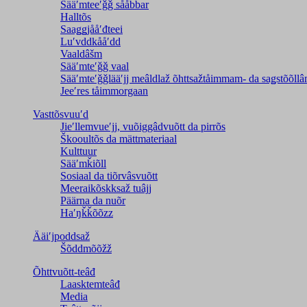
Sääʹmteeʹǧǧ sååbbar
Halltõs
Saaǥǥjååʹđteei
Luʹvddkååʹdd
Vaaldâšm
Sääʹmteʹǧǧ vaal
Sääʹmteʹǧǧlääʹjj meâldlaž õhttsažtåimmam- da saǥstõõll
Jeeʹres tåimmorgaan
Vasttõsvuuʹd
Jieʹllemvueʹjj, vuõiggâdvuõtt da pirrõs
Škooultõs da mättmateriaal
Kulttuur
Sääʹmǩiõll
Sosiaal da tiõrvâsvuõtt
Meeraikõskksaž tuâjj
Päärna da nuõr
Haʹŋǩǩõõzz
Ääiʹjpoddsaž
Šõddmõõžž
Õhttvuõtt-teâđ
Laasktemteâđ
Media