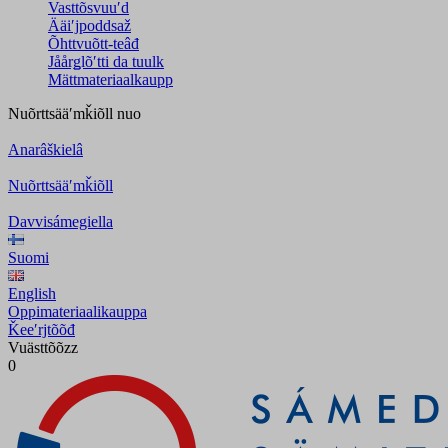
Vasttõsvuuʹd
Ääiʹjpoddsaž
Õhttvuõtt-teâđ
Jåårǥlõʹtti da tuulk
Mättmateriaalkaupp
Nuõrttsääʹmǩiõll
nuo
Anarâškielâ
Nuõrttsääʹmǩiõll
Davvisámegiella
Suomi
English
Oppimateriaalikauppa
Ǩeeʹrjtõõđ
Vuästtõõzz
0