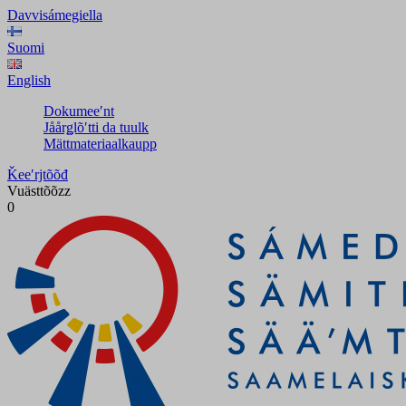
Davvisámegiella
Suomi
English
Dokumeeʹnt
Jåårǥlõʹtti da tuulk
Mättmateriaalkaupp
Ǩeeʹrjtõõđ
Vuästtõõzz
0