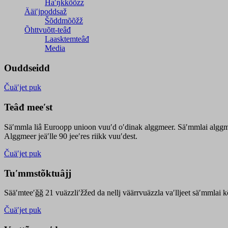
Haʹŋǩǩõõzz
Ääiʹjpoddsaž
Šõddmõõžž
Õhttvuõtt-teâđ
Laasktemteâđ
Media
Ouddseidd
Čuäʹjet puk
Teâđ meeʹst
Säʹmmla liâ Euroopp unioon vuuʹd oʹdinak alggmeer. Säʹmmlai alggme
Alggmeer jeäʹlle 90 jeeʹres riikk vuuʹdest.
Čuäʹjet puk
Tuʹmmstõktuâjj
Sääʹmteeʹǧǧ 21 vuäzzliʹžžed da nellj väärrvuäzzla vaʹlljeet säʹmmlai 
Čuäʹjet puk