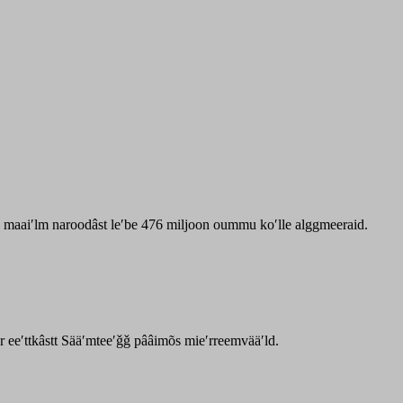
zz maaiʹlm naroodâst leʹbe 476 miljoon oummu koʹlle alggmeeraid.
ar eeʹttkâstt Sääʹmteeʹǧǧ pââimõs mieʹrreemvääʹld.