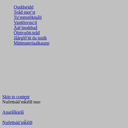
Ouddseidd
Teâđ meeʹst
Tuʹmmstõktuâjj
Vasttõsvuuʹd
Ääiʹjpoddsaž
Õhttvuõtt-teâđ
Jåårǥlõʹtti da tuulk
Mättmateriaalkaupp
Skip to content
Nuõrttsääʹmǩiõll
nuo
Anarâškielâ
Nuõrttsääʹmǩiõll