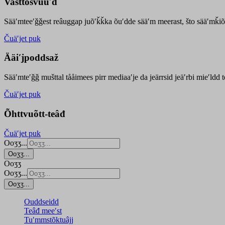
Vasttõsvuuʹd
Sääʹmteeʹǧǧest
reâuggap
juõʹǩǩka
õuʹdde
sääʹm meer
ast
, što sääʹmǩiõ
Čuäʹjet puk
Ääiʹjpoddsaž
Sääʹmteʹǧǧ mušttal tååimees pirr mediaaʹje da jeärrsid jeäʹrbi mieʹldd
Čuäʹjet puk
Õhttvuõtt-teâđ
Čuäʹjet puk
Ooʒʒ...
Ooʒʒ...
Ooʒʒ
Ooʒʒ...
Ooʒʒ...
Ouddseidd
Teâđ meeʹst
Tuʹmmstõktuâjj