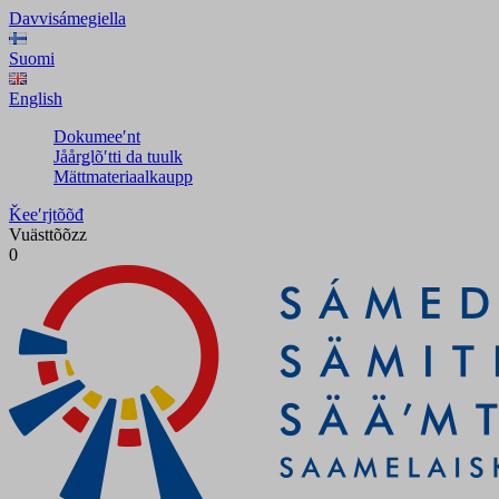
Davvisámegiella
Suomi
English
Dokumeeʹnt
Jåårǥlõʹtti da tuulk
Mättmateriaalkaupp
Ǩeeʹrjtõõđ
Vuästtõõzz
0