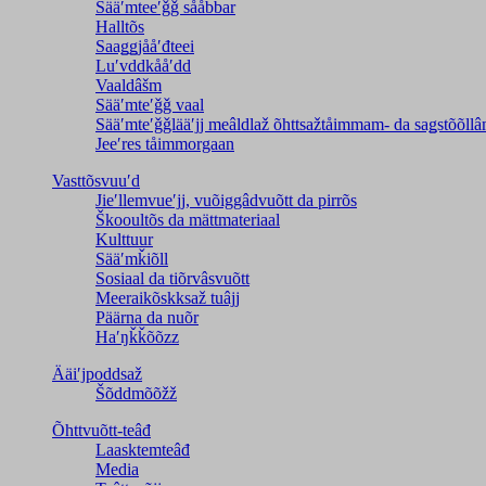
Sääʹmteeʹǧǧ sååbbar
Halltõs
Saaǥǥjååʹđteei
Luʹvddkååʹdd
Vaaldâšm
Sääʹmteʹǧǧ vaal
Sääʹmteʹǧǧlääʹjj meâldlaž õhttsažtåimmam- da saǥstõõll
Jeeʹres tåimmorgaan
Vasttõsvuuʹd
Jieʹllemvueʹjj, vuõiggâdvuõtt da pirrõs
Škooultõs da mättmateriaal
Kulttuur
Sääʹmǩiõll
Sosiaal da tiõrvâsvuõtt
Meeraikõskksaž tuâjj
Päärna da nuõr
Haʹŋǩǩõõzz
Ääiʹjpoddsaž
Šõddmõõžž
Õhttvuõtt-teâđ
Laasktemteâđ
Media