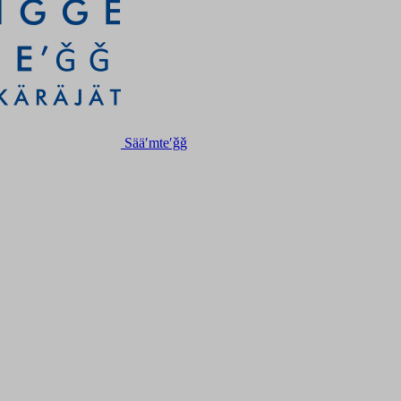
Sääʹmteʹǧǧ