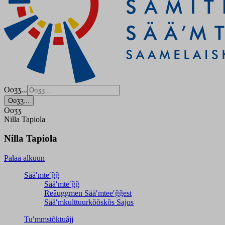
Ooʒʒ...
Ooʒʒ...
Ooʒʒ
Nilla Tapiola
Nilla Tapiola
Palaa alkuun
Sääʹmteʹǧǧ
Sääʹmteʹǧǧ
Reâuggmen Sääʹmteeʹǧǧest
Sääʹmkulttuurkõõskõs Sajos
Tuʹmmstõktuâjj