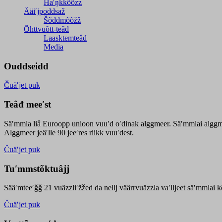
Haʹŋǩǩõõzz
Ääiʹjpoddsaž
Šõddmõõžž
Õhttvuõtt-teâđ
Laasktemteâđ
Media
Ouddseidd
Čuäʹjet puk
Teâđ meeʹst
Säʹmmla liâ Euroopp unioon vuuʹd oʹdinak alggmeer. Säʹmmlai alggme
Alggmeer jeäʹlle 90 jeeʹres riikk vuuʹdest.
Čuäʹjet puk
Tuʹmmstõktuâjj
Sääʹmteeʹǧǧ 21 vuäzzliʹžžed da nellj väärrvuäzzla vaʹlljeet säʹmmlai 
Čuäʹjet puk