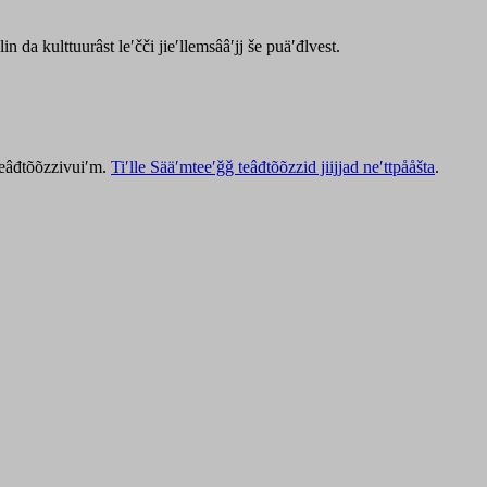
lin da kulttuurâst leʹčči jieʹllemsââʹjj še puäʹđlvest.
 teâđtõõzzivuiʹm.
Tiʹlle Sääʹmteeʹǧǧ teâđtõõzzid jiijjad neʹttpååšta
.