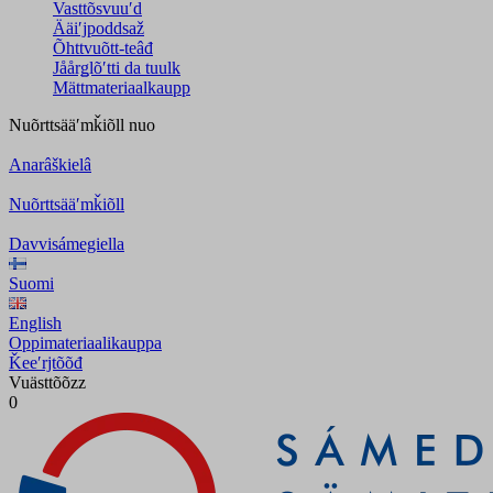
Vasttõsvuuʹd
Ääiʹjpoddsaž
Õhttvuõtt-teâđ
Jåårǥlõʹtti da tuulk
Mättmateriaalkaupp
Nuõrttsääʹmǩiõll
nuo
Anarâškielâ
Nuõrttsääʹmǩiõll
Davvisámegiella
Suomi
English
Oppimateriaalikauppa
Ǩeeʹrjtõõđ
Vuästtõõzz
0