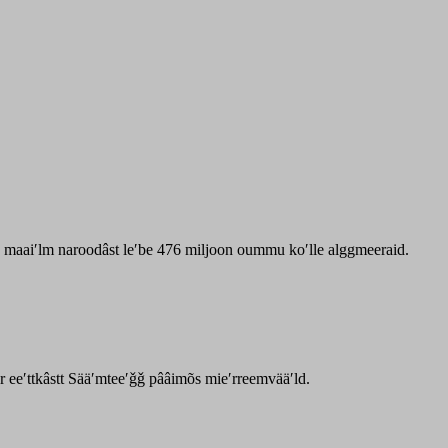
zz maaiʹlm naroodâst leʹbe 476 miljoon oummu koʹlle alggmeeraid.
ar eeʹttkâstt Sääʹmteeʹǧǧ pââimõs mieʹrreemvääʹld.