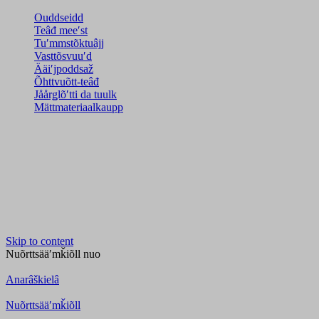
Ouddseidd
Teâđ meeʹst
Tuʹmmstõktuâjj
Vasttõsvuuʹd
Ääiʹjpoddsaž
Õhttvuõtt-teâđ
Jåårǥlõʹtti da tuulk
Mättmateriaalkaupp
Skip to content
Nuõrttsääʹmǩiõll
nuo
Anarâškielâ
Nuõrttsääʹmǩiõll