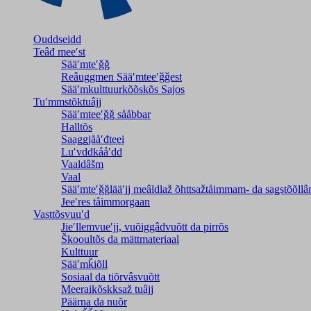
Ouddseidd
Teâđ meeʹst
Sääʹmteʹǧǧ
Reâuggmen Sääʹmteeʹǧǧest
Sääʹmkulttuurkõõskõs Sajos
Tuʹmmstõktuâjj
Sääʹmteeʹǧǧ sååbbar
Halltõs
Saaǥǥjååʹđteei
Luʹvddkååʹdd
Vaaldâšm
Vaal
Sääʹmteʹǧǧlääʹjj meâldlaž õhttsažtåimmam- da saǥstõõll
Jeeʹres tåimmorgaan
Vasttõsvuuʹd
Jieʹllemvueʹjj, vuõiggâdvuõtt da pirrõs
Škooultõs da mättmateriaal
Kulttuur
Sääʹmǩiõll
Sosiaal da tiõrvâsvuõtt
Meeraikõskksaž tuâjj
Päärna da nuõr