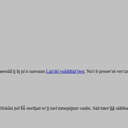
ersââʹjj lij juʹn raavuum
Lääʹdd vuâđđlääʹjjest
. Nuʹt 6 proseeʹnt veeʹ
kõõskâst juõʹǩǩ neelljad eeʹjj tueiʹmmepijjum vaalin. Sääʹmteeʹǧǧ sååbb