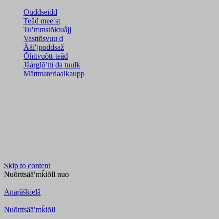
Ouddseidd
Teâđ meeʹst
Tuʹmmstõktuâjj
Vasttõsvuuʹd
Ääiʹjpoddsaž
Õhttvuõtt-teâđ
Jåårǥlõʹtti da tuulk
Mättmateriaalkaupp
Skip to content
Nuõrttsääʹmǩiõll
nuo
Anarâškielâ
Nuõrttsääʹmǩiõll