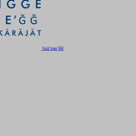
Sääʹmteʹǧǧ