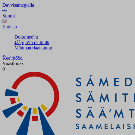
Davvisámegiella
Suomi
English
Dokumeeʹnt
Jåårǥlõʹtti da tuulk
Mättmateriaalkaupp
Ǩeeʹrjtõõđ
Vuästtõõzz
0