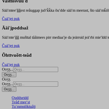
Vasttõsvuuʹd
Sääʹmteeʹǧǧest
reâuggap
juõʹǩǩka
õuʹdde
sääʹm meer
ast
, što sääʹmǩiõ
Čuäʹjet puk
Ääiʹjpoddsaž
Sääʹmteʹǧǧ mušttal tååimees pirr mediaaʹje da jeärrsid jeäʹrbi mieʹldd
Čuäʹjet puk
Õhttvuõtt-teâđ
Čuäʹjet puk
Ooʒʒ...
Ooʒʒ...
Ooʒʒ
Ooʒʒ...
Ooʒʒ...
Ouddseidd
Teâđ meeʹst
Tuʹmmstõktuâjj