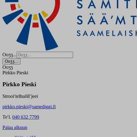
Ooʒʒ...
Ooʒʒ...
Ooʒʒ
Pirkko Pieski
Pirkko Pieski
Strooiʹtelhuõllʼjeei
pirkko.pieski@samediggi.fi
Teʹl.
040 632 7799
Palaa alkuun