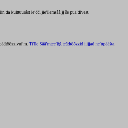
lin da kulttuurâst leʹčči jieʹllemsââʹjj še puäʹđlvest.
 teâđtõõzzivuiʹm.
Tiʹlle Sääʹmteeʹǧǧ teâđtõõzzid jiijjad neʹttpååšta
.