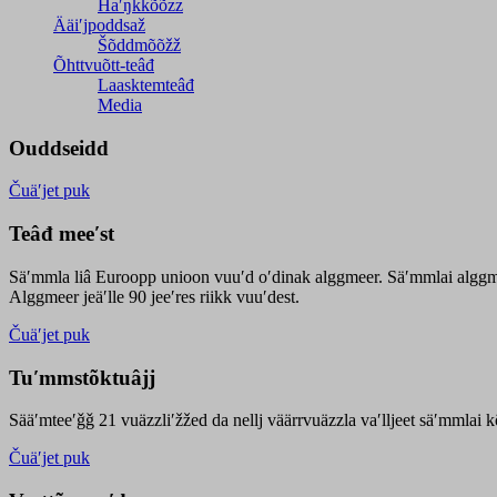
Haʹŋǩǩõõzz
Ääiʹjpoddsaž
Šõddmõõžž
Õhttvuõtt-teâđ
Laasktemteâđ
Media
Ouddseidd
Čuäʹjet puk
Teâđ meeʹst
Säʹmmla liâ Euroopp unioon vuuʹd oʹdinak alggmeer. Säʹmmlai alggme
Alggmeer jeäʹlle 90 jeeʹres riikk vuuʹdest.
Čuäʹjet puk
Tuʹmmstõktuâjj
Sääʹmteeʹǧǧ 21 vuäzzliʹžžed da nellj väärrvuäzzla vaʹlljeet säʹmmlai 
Čuäʹjet puk