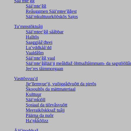
Sääʹmteʹǧǧ
Sääʹmteʹǧǧ
Reâuggmen Sääʹmteeʹǧǧest
Sääʹmkulttuurkõõskõs Sajos
Tuʹmmstõktuâjj
Sääʹmteeʹǧǧ sååbbar
Halltõs
Saaǥǥjååʹđteei
Luʹvddkååʹdd
Vaaldâšm
Sääʹmteʹǧǧ vaal
Sääʹmteʹǧǧlääʹjj meâldlaž õhttsažtåimmam- da saǥstõõll
Jeeʹres tåimmorgaan
Vasttõsvuuʹd
Jieʹllemvueʹjj, vuõiggâdvuõtt da pirrõs
Škooultõs da mättmateriaal
Kulttuur
Sääʹmǩiõll
Sosiaal da tiõrvâsvuõtt
Meeraikõskksaž tuâjj
Päärna da nuõr
Haʹŋǩǩõõzz
Ääiʹjpoddsaž