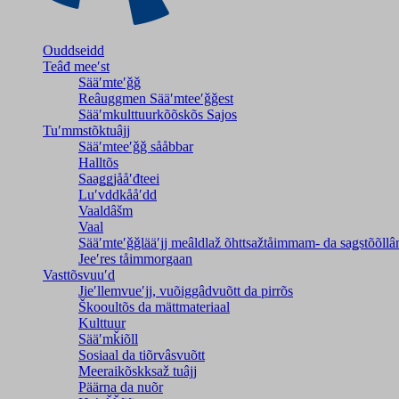
Ouddseidd
Teâđ meeʹst
Sääʹmteʹǧǧ
Reâuggmen Sääʹmteeʹǧǧest
Sääʹmkulttuurkõõskõs Sajos
Tuʹmmstõktuâjj
Sääʹmteeʹǧǧ sååbbar
Halltõs
Saaǥǥjååʹđteei
Luʹvddkååʹdd
Vaaldâšm
Vaal
Sääʹmteʹǧǧlääʹjj meâldlaž õhttsažtåimmam- da saǥstõõll
Jeeʹres tåimmorgaan
Vasttõsvuuʹd
Jieʹllemvueʹjj, vuõiggâdvuõtt da pirrõs
Škooultõs da mättmateriaal
Kulttuur
Sääʹmǩiõll
Sosiaal da tiõrvâsvuõtt
Meeraikõskksaž tuâjj
Päärna da nuõr