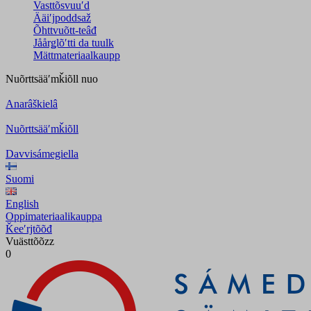
Vasttõsvuuʹd
Ääiʹjpoddsaž
Õhttvuõtt-teâđ
Jåårǥlõʹtti da tuulk
Mättmateriaalkaupp
Nuõrttsääʹmǩiõll
nuo
Anarâškielâ
Nuõrttsääʹmǩiõll
Davvisámegiella
Suomi
English
Oppimateriaalikauppa
Ǩeeʹrjtõõđ
Vuästtõõzz
0