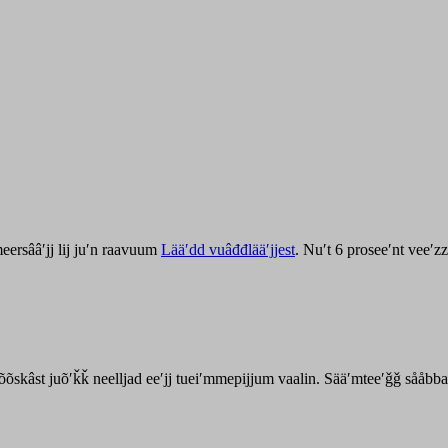
ersââʹjj lij juʹn raavuum
Lääʹdd vuâđđlääʹjjest
. Nuʹt 6 proseeʹnt veeʹ
kõõskâst juõʹǩǩ neelljad eeʹjj tueiʹmmepijjum vaalin. Sääʹmteeʹǧǧ sååbb