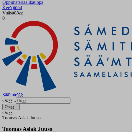
Oppimateriaalikauppa
Ǩeeʹrjtõõđ
Vuästtõõzz
0
Sääʹmteʹǧǧ
Ooʒʒ...
Ooʒʒ...
Ooʒʒ
Tuomas Aslak Juuso
Tuomas Aslak Juuso