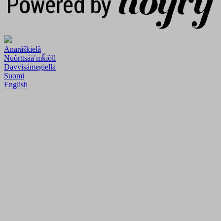
Anarâškielâ
Nuõrttsääʹmǩiõll
Davvisámegiella
Suomi
English