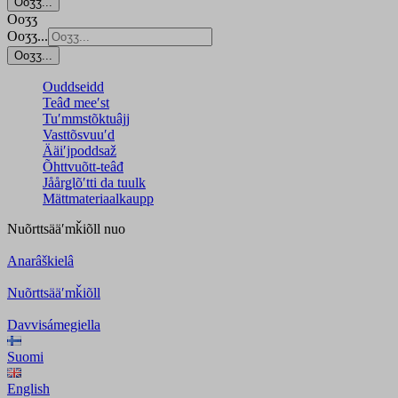
Ooʒʒ...
Ooʒʒ
Ooʒʒ...
Ooʒʒ...
Ouddseidd
Teâđ meeʹst
Tuʹmmstõktuâjj
Vasttõsvuuʹd
Ääiʹjpoddsaž
Õhttvuõtt-teâđ
Jåårǥlõʹtti da tuulk
Mättmateriaalkaupp
Nuõrttsääʹmǩiõll
nuo
Anarâškielâ
Nuõrttsääʹmǩiõll
Davvisámegiella
Suomi
English