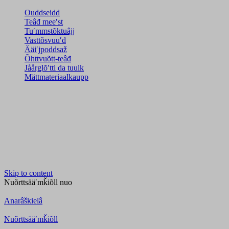
Ouddseidd
Teâđ meeʹst
Tuʹmmstõktuâjj
Vasttõsvuuʹd
Ääiʹjpoddsaž
Õhttvuõtt-teâđ
Jåårǥlõʹtti da tuulk
Mättmateriaalkaupp
Skip to content
Nuõrttsääʹmǩiõll
nuo
Anarâškielâ
Nuõrttsääʹmǩiõll