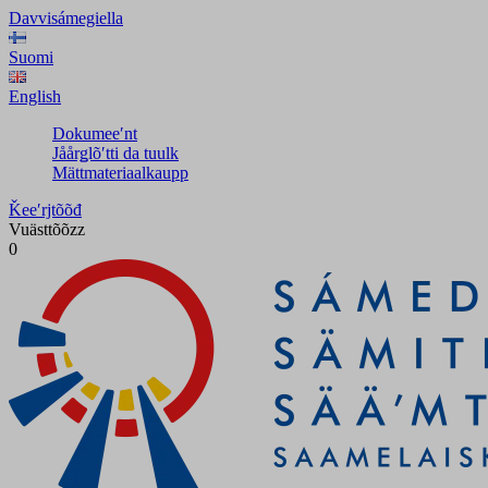
Davvisámegiella
Suomi
English
Dokumeeʹnt
Jåårǥlõʹtti da tuulk
Mättmateriaalkaupp
Ǩeeʹrjtõõđ
Vuästtõõzz
0