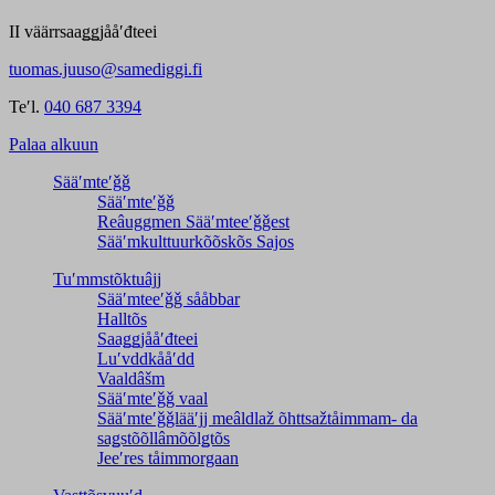
II väärrsaaǥǥjååʹđteei
tuomas.juuso@samediggi.fi
Teʹl.
040 687 3394
Palaa alkuun
Sääʹmteʹǧǧ
Sääʹmteʹǧǧ
Reâuggmen Sääʹmteeʹǧǧest
Sääʹmkulttuurkõõskõs Sajos
Tuʹmmstõktuâjj
Sääʹmteeʹǧǧ sååbbar
Halltõs
Saaǥǥjååʹđteei
Luʹvddkååʹdd
Vaaldâšm
Sääʹmteʹǧǧ vaal
Sääʹmteʹǧǧlääʹjj meâldlaž õhttsažtåimmam- da
saǥstõõllâmõõlǥtõs
Jeeʹres tåimmorgaan