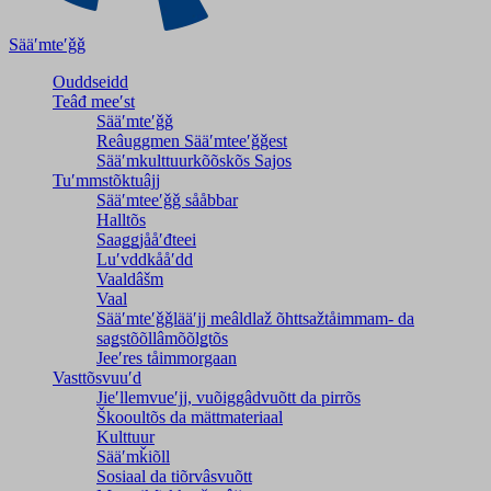
Sääʹmteʹǧǧ
Ouddseidd
Teâđ meeʹst
Sääʹmteʹǧǧ
Reâuggmen Sääʹmteeʹǧǧest
Sääʹmkulttuurkõõskõs Sajos
Tuʹmmstõktuâjj
Sääʹmteeʹǧǧ sååbbar
Halltõs
Saaǥǥjååʹđteei
Luʹvddkååʹdd
Vaaldâšm
Vaal
Sääʹmteʹǧǧlääʹjj meâldlaž õhttsažtåimmam- da
saǥstõõllâmõõlǥtõs
Jeeʹres tåimmorgaan
Vasttõsvuuʹd
Jieʹllemvueʹjj, vuõiggâdvuõtt da pirrõs
Škooultõs da mättmateriaal
Kulttuur
Sääʹmǩiõll
Sosiaal da tiõrvâsvuõtt