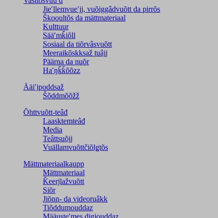
Vasttõsvuuʹd
Jieʹllemvueʹjj, vuõiggâdvuõtt da pirrõs
Škooultõs da mättmateriaal
Kulttuur
Sääʹmǩiõll
Sosiaal da tiõrvâsvuõtt
Meeraikõskksaž tuâjj
Päärna da nuõr
Haʹŋǩǩõõzz
Ääiʹjpoddsaž
Šõddmõõžž
Õhttvuõtt-teâđ
Laasktemteâđ
Media
Teâttsuõjj
Vuällamvuõttčiõlǥtõs
Mättmateriaalkaupp
Mättmateriaal
Ǩeerjlažvuõtt
Siõr
Jiõnn- da videoruâkk
Tiõddumouddaz
Määusteʹmes digiouddaz