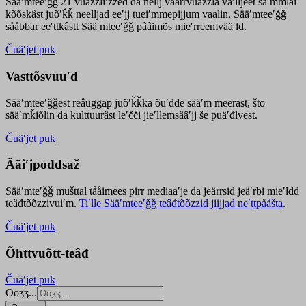
Sääʹmteeʹǧǧ 21 vuäzzliʹžžed da nellj väärrvuäzzla vaʹlljeet säʹmmlai
kõõskâst juõʹǩǩ neelljad eeʹjj tueiʹmmepijjum vaalin. Sääʹmteeʹǧǧ
sååbbar eeʹttkâstt Sääʹmteeʹǧǧ pââimõs mieʹrreemvääʹld.
Čuäʹjet puk
Vasttõsvuuʹd
Sääʹmteeʹǧǧest
reâuggap
juõʹǩǩka
õuʹdde
sääʹm meer
ast
, što
sääʹmǩiõlin da kulttuurâst leʹčči jieʹllemsââʹjj še puäʹđlvest.
Čuäʹjet puk
Ääiʹjpoddsaž
Sääʹmteʹǧǧ mušttal tååimees pirr mediaaʹje da jeärrsid jeäʹrbi mieʹldd
teâđtõõzzivuiʹm.
Tiʹlle Sääʹmteeʹǧǧ teâđtõõzzid jiijjad neʹttpååšta
.
Čuäʹjet puk
Õhttvuõtt-teâđ
Čuäʹjet puk
Ooʒʒ...