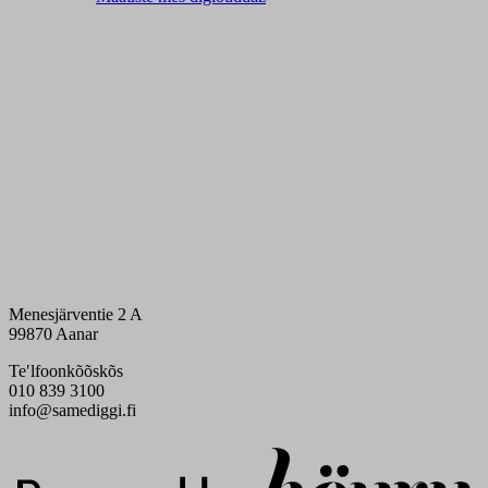
Menesjärventie 2 A
99870 Aanar
Teʹlfoonkõõskõs
010 839 3100
info@samediggi.fi
Digi- ja mainostoimisto Höyry Rovaniemi ja Oulu