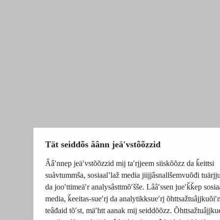
Tät seiddõs âânn jeäʹvstõõzzid
Ââʹnnep jeäʹvstõõzzid mij taʹrjjeem siiskõõzz da ǩeittsi
suåvtummša, sosiaalʼlaž media jiijjâsnallšemvuõđi tuärj
da jooʹttimeäʹr analysâsttmõʹšše. Lââʹssen jueʹǩǩep sosia
media, ǩeeitas-sueʹrj da analytikksueʹrj õhttsažtuâjjkuõiʹ
teâđaid tõʹst, mäʹhtt aanak mij seiddõõzz. Õhttsažtuâjjku