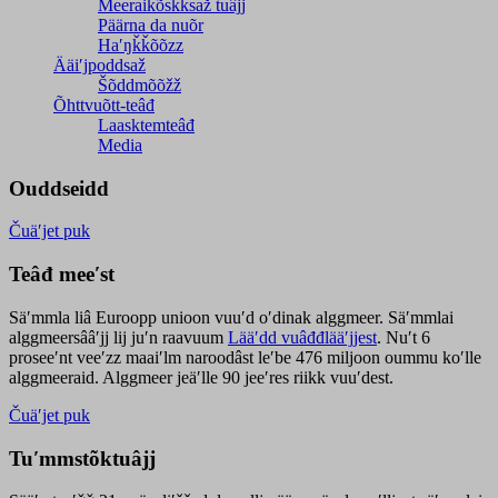
Meeraikõskksaž tuâjj
Päärna da nuõr
Haʹŋǩǩõõzz
Ääiʹjpoddsaž
Šõddmõõžž
Õhttvuõtt-teâđ
Laasktemteâđ
Media
Ouddseidd
Čuäʹjet puk
Teâđ meeʹst
Säʹmmla liâ Euroopp unioon vuuʹd oʹdinak alggmeer. Säʹmmlai
alggmeersââʹjj lij juʹn raavuum
Lääʹdd vuâđđlääʹjjest
. Nuʹt 6
proseeʹnt veeʹzz maaiʹlm naroodâst leʹbe 476 miljoon oummu koʹlle
alggmeeraid. Alggmeer jeäʹlle 90 jeeʹres riikk vuuʹdest.
Čuäʹjet puk
Tuʹmmstõktuâjj