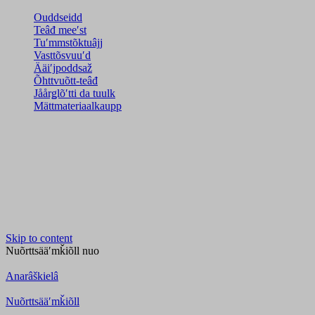
Ouddseidd
Teâđ meeʹst
Tuʹmmstõktuâjj
Vasttõsvuuʹd
Ääiʹjpoddsaž
Õhttvuõtt-teâđ
Jåårǥlõʹtti da tuulk
Mättmateriaalkaupp
Skip to content
Nuõrttsääʹmǩiõll
nuo
Anarâškielâ
Nuõrttsääʹmǩiõll