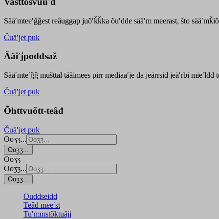
Vasttõsvuuʹd
Sääʹmteeʹǧǧest
reâuggap
juõʹǩǩka
õuʹdde
sääʹm meer
ast
, što sääʹmǩiõ
Čuäʹjet puk
Ääiʹjpoddsaž
Sääʹmteʹǧǧ mušttal tååimees pirr mediaaʹje da jeärrsid jeäʹrbi mieʹldd
Čuäʹjet puk
Õhttvuõtt-teâđ
Čuäʹjet puk
Ooʒʒ...
Ooʒʒ...
Ooʒʒ
Ooʒʒ...
Ooʒʒ...
Ouddseidd
Teâđ meeʹst
Tuʹmmstõktuâjj