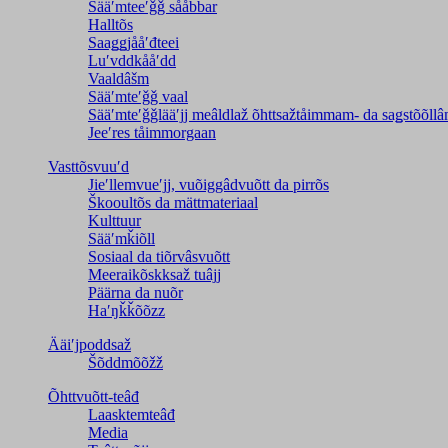
Sääʹmteeʹǧǧ sååbbar
Halltõs
Saaǥǥjååʹđteei
Luʹvddkååʹdd
Vaaldâšm
Sääʹmteʹǧǧ vaal
Sääʹmteʹǧǧlääʹjj meâldlaž õhttsažtåimmam- da saǥstõõll
Jeeʹres tåimmorgaan
Vasttõsvuuʹd
Jieʹllemvueʹjj, vuõiggâdvuõtt da pirrõs
Škooultõs da mättmateriaal
Kulttuur
Sääʹmǩiõll
Sosiaal da tiõrvâsvuõtt
Meeraikõskksaž tuâjj
Päärna da nuõr
Haʹŋǩǩõõzz
Ääiʹjpoddsaž
Šõddmõõžž
Õhttvuõtt-teâđ
Laasktemteâđ
Media