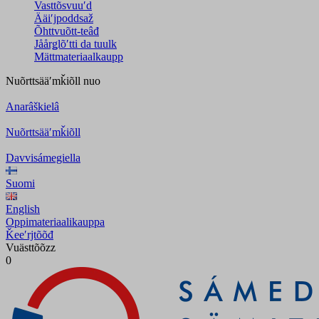
Vasttõsvuuʹd
Ääiʹjpoddsaž
Õhttvuõtt-teâđ
Jåårǥlõʹtti da tuulk
Mättmateriaalkaupp
Nuõrttsääʹmǩiõll
nuo
Anarâškielâ
Nuõrttsääʹmǩiõll
Davvisámegiella
Suomi
English
Oppimateriaalikauppa
Ǩeeʹrjtõõđ
Vuästtõõzz
0