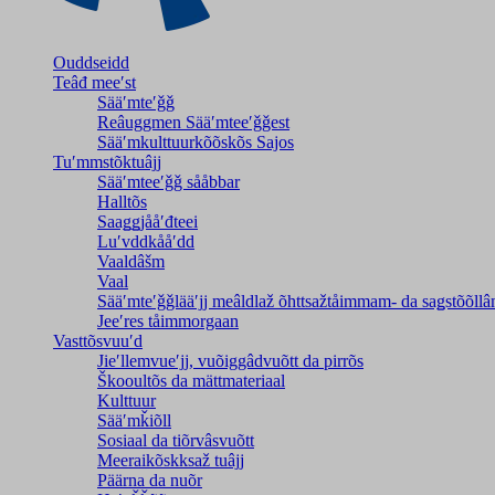
Ouddseidd
Teâđ meeʹst
Sääʹmteʹǧǧ
Reâuggmen Sääʹmteeʹǧǧest
Sääʹmkulttuurkõõskõs Sajos
Tuʹmmstõktuâjj
Sääʹmteeʹǧǧ sååbbar
Halltõs
Saaǥǥjååʹđteei
Luʹvddkååʹdd
Vaaldâšm
Vaal
Sääʹmteʹǧǧlääʹjj meâldlaž õhttsažtåimmam- da saǥstõõll
Jeeʹres tåimmorgaan
Vasttõsvuuʹd
Jieʹllemvueʹjj, vuõiggâdvuõtt da pirrõs
Škooultõs da mättmateriaal
Kulttuur
Sääʹmǩiõll
Sosiaal da tiõrvâsvuõtt
Meeraikõskksaž tuâjj
Päärna da nuõr