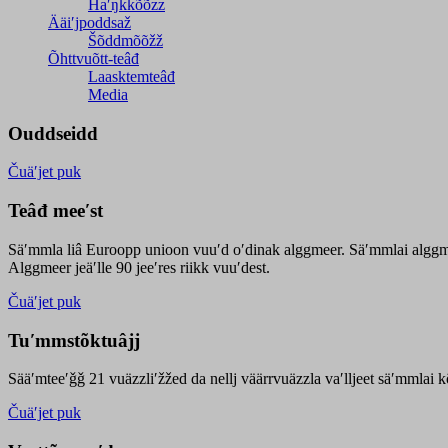
Haʹŋǩǩõõzz
Ääiʹjpoddsaž
Šõddmõõžž
Õhttvuõtt-teâđ
Laasktemteâđ
Media
Ouddseidd
Čuäʹjet puk
Teâđ meeʹst
Säʹmmla liâ Euroopp unioon vuuʹd oʹdinak alggmeer. Säʹmmlai alggme
Alggmeer jeäʹlle 90 jeeʹres riikk vuuʹdest.
Čuäʹjet puk
Tuʹmmstõktuâjj
Sääʹmteeʹǧǧ 21 vuäzzliʹžžed da nellj väärrvuäzzla vaʹlljeet säʹmmlai 
Čuäʹjet puk