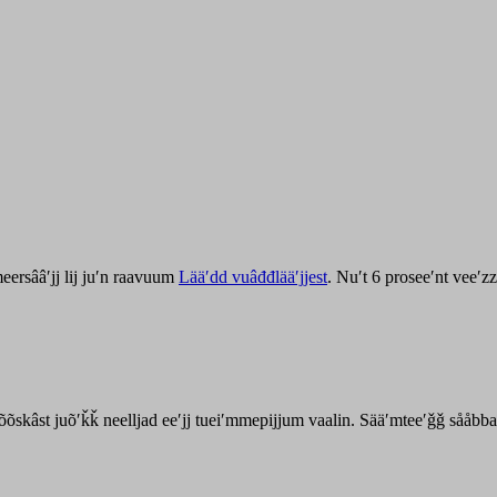
ersââʹjj lij juʹn raavuum
Lääʹdd vuâđđlääʹjjest
. Nuʹt 6 proseeʹnt veeʹ
kõõskâst juõʹǩǩ neelljad eeʹjj tueiʹmmepijjum vaalin. Sääʹmteeʹǧǧ sååbb