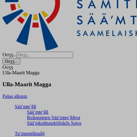
Ooʒʒ...
Ooʒʒ...
Ooʒʒ
Ulla-Maarit Magga
Ulla-Maarit Magga
Palaa alkuun
Sääʹmteʹǧǧ
Sääʹmteʹǧǧ
Reâuggmen Sääʹmteeʹǧǧest
Sääʹmkulttuurkõõskõs Sajos
Tuʹmmstõktuâjj