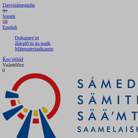
Davvisámegiella
Suomi
English
Dokumeeʹnt
Jåårǥlõʹtti da tuulk
Mättmateriaalkaupp
Ǩeeʹrjtõõđ
Vuästtõõzz
0