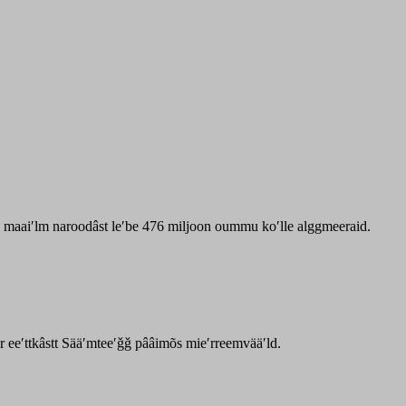
zz maaiʹlm naroodâst leʹbe 476 miljoon oummu koʹlle alggmeeraid.
ar eeʹttkâstt Sääʹmteeʹǧǧ pââimõs mieʹrreemvääʹld.