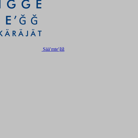
Sääʹmteʹǧǧ