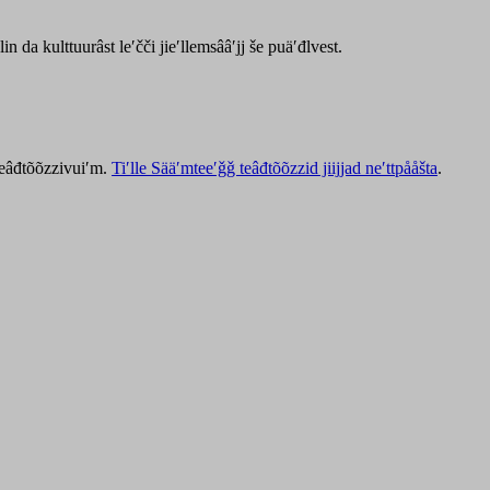
lin da kulttuurâst leʹčči jieʹllemsââʹjj še puäʹđlvest.
 teâđtõõzzivuiʹm.
Tiʹlle Sääʹmteeʹǧǧ teâđtõõzzid jiijjad neʹttpååšta
.