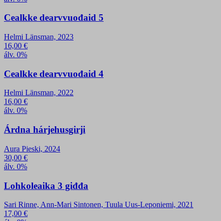
Cealkke dearvvuođaid 5
Helmi Länsman, 2023
16,00
€
álv. 0%
Cealkke dearvvuođaid 4
Helmi Länsman, 2022
16,00
€
álv. 0%
Árdna hárjehusgirji
Aura Pieski, 2024
30,00
€
álv. 0%
Lohkoleaika 3 giđđa
Sari Rinne, Ann-Mari Sintonen, Tuula Uus-Leponiemi, 2021
17,00
€