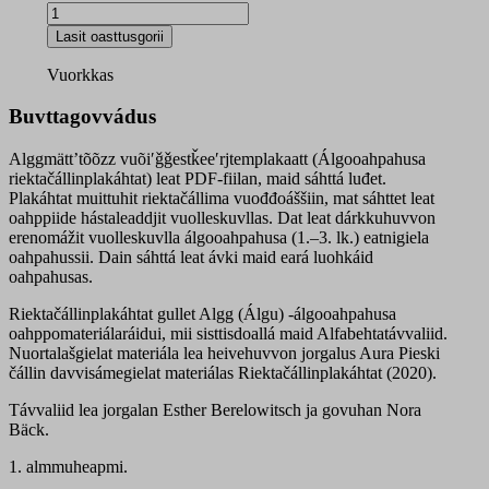
Alggmättʼtõõzz
vuõiʹǧǧestǩeeʹrjtem­
Lasit oasttusgorii
plakaatt
digigirji
Vuorkkas
ja
PDF-
Buvttagovvádus
dokumeanta
quantity
Alggmättʼtõõzz vuõiʹǧǧestǩeeʹrjtemplakaatt (Álgooahpahusa
riektačállinplakáhtat) leat PDF-fiilan, maid sáhttá luđet.
Plakáhtat muittuhit riektačállima vuođđoáššiin, mat sáhttet leat
oahppiide hástaleaddjit vuolleskuvllas. Dat leat dárkkuhuvvon
erenomážit vuolleskuvlla álgooahpahusa (1.–3. lk.) eatnigiela
oahpahussii. Dain sáhttá leat ávki maid eará luohkáid
oahpahusas.
Riektačállinplakáhtat gullet Algg (Álgu) -álgooahpahusa
oahppomateriálaráidui, mii sisttisdoallá maid Alfabehtatávvaliid.
Nuortalašgielat materiála lea heivehuvvon jorgalus Aura Pieski
čállin davvisámegielat materiálas Riektačállinplakáhtat (2020).
Távvaliid lea jorgalan Esther Berelowitsch ja govuhan Nora
Bäck.
1. almmuheapmi.