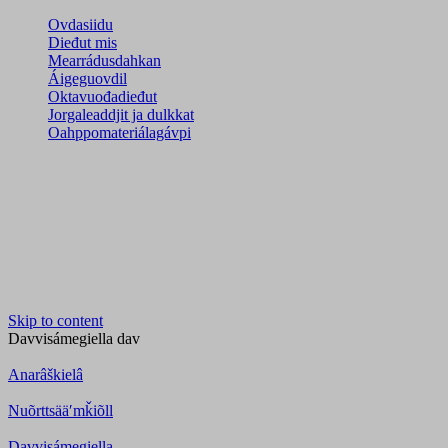
Ovdasiidu
Dieđut mis
Mearrádusdahkan
Áigeguovdil
Oktavuođadieđut
Jorgaleaddjit ja dulkkat
Oahppomateriálagávpi
Skip to content
Davvisámegiella
dav
Anarâškielâ
Nuõrttsääʹmǩiõll
Davvisámegiella