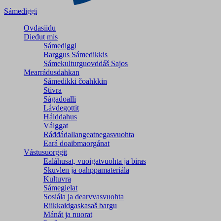
Sámediggi
Ovdasiidu
Dieđut mis
Sámediggi
Barggus Sámedikkis
Sámekulturguovddáš Sajos
Mearrádusdahkan
Sámedikki čoahkkin
Stivra
Ságadoalli
Lávdegottit
Hálddahus
Válggat
Ráđđádallangeatnegas­vuohta
Eará doaibmaorgánat
Vástusuorggit
Ealáhusat, vuoigatvuohta ja biras
Skuvlen ja oahppamateriála
Kultuvra
Sámegielat
Sosiála ja dearvvasvuohta
Riikkaidgaskasaš bargu
Mánát ja nuorat