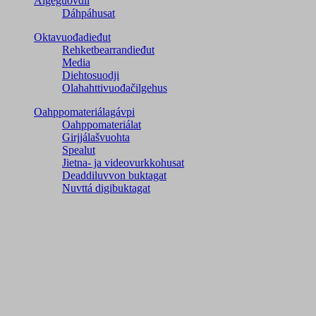
Áigeguovdil
Dáhpáhusat
Oktavuođadieđut
Rehketbearrandieđut
Media
Diehtosuodji
Olahahttivuođačilgehus
Oahppomateriálagávpi
Oahppomateriálat
Girjjálašvuohta
Spealut
Jietna- ja videovurkkohusat
Deaddiluvvon buktagat
Nuvttá digibuktagat