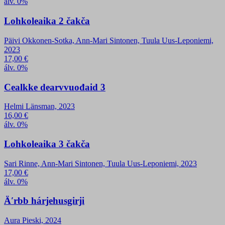
álv. 0%
Lohkoleaika 2 čakča
Päivi Okkonen-Sotka, Ann-Mari Sintonen, Tuula Uus-Leponiemi,
2023
17,00
€
álv. 0%
Cealkke dearvvuođaid 3
Helmi Länsman, 2023
16,00
€
álv. 0%
Lohkoleaika 3 čakča
Sari Rinne, Ann-Mari Sintonen, Tuula Uus-Leponiemi, 2023
17,00
€
álv. 0%
Äʹrbb hárjehusgirji
Aura Pieski, 2024