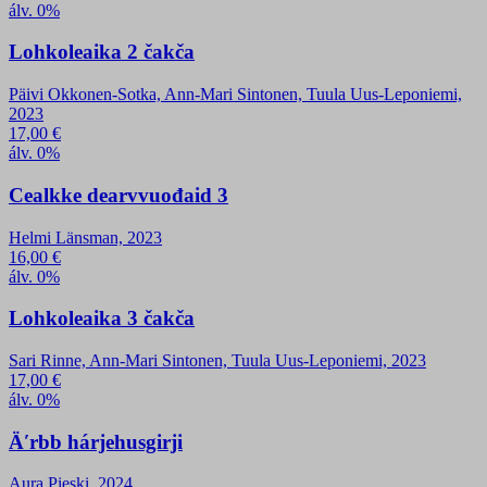
álv. 0%
Lohkoleaika 2 čakča
Päivi Okkonen-Sotka, Ann-Mari Sintonen, Tuula Uus-Leponiemi,
2023
17,00
€
álv. 0%
Cealkke dearvvuođaid 3
Helmi Länsman, 2023
16,00
€
álv. 0%
Lohkoleaika 3 čakča
Sari Rinne, Ann-Mari Sintonen, Tuula Uus-Leponiemi, 2023
17,00
€
álv. 0%
Äʹrbb hárjehusgirji
Aura Pieski, 2024