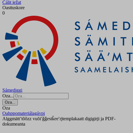
Čálit iežat
Oasttuskore
0
Sámediggi
Oza...
Oza...
Oza
Oahppomateriálagávpi
Alggmättʼtõõzz vuõiʹǧǧestǩeeʹrjtem­plakaatt digigirji ja PDF-
dokumeanta