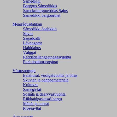
Sámediggi
Barggus Sámedikkis
Sámekulturguovddáš Sajos
Sámedikki bargoortnet
Mearrádusdahkan
Sámedikki čoahkkin
Stivra
Ságadoalli
Lávdegottit
Hálddahus
Válggat
Ráđđádallangeatnegas­vuohta
Eará doaibmaorgánat
Vástusuorggit
Ealáhusat, vuoigatvuohta ja biras
Skuvlen ja oahppamateriála
Kultuvra
Sámegielat
Sosiála ja dearvvasvuohta
Riikkaidgaskasaš bargu
Mánát ja nuorat
Prošeavttat