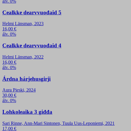
álv. 0%
Cealkke dearvvuođaid 5
Helmi Länsman, 2023
16,00
€
álv. 0%
Cealkke dearvvuođaid 4
Helmi Länsman, 2022
16,00
€
álv. 0%
Árdna hárjehusgirji
Aura Pieski, 2024
30,00
€
álv. 0%
Lohkoleaika 3 giđđa
Sari Rinne, Ann-Mari Sintonen, Tuula Uus-Leponiemi, 2021
17,00
€