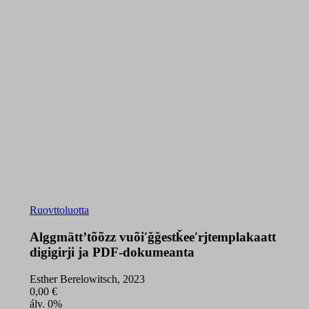
Ruovttoluotta
Alggmättʼtõõzz vuõiʹǧǧestǩeeʹrjtem­plakaatt
digigirji ja PDF-dokumeanta
Esther Berelowitsch, 2023
0,00
€
álv. 0%