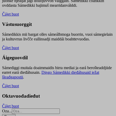
juohke njealját jagi dollojuvvon válggain. Sámedikki čoahkkin
ovddasta Sámedikki bajimuš mearridanválddi.
Čájet buot
Vástusuorggit
Sámedikkis mii bargat olles sámeálbmoga buorrin, vuoi sámegielain
ja kultuvrras livčče eallinsadji maiddái boahttevuođas.
Čájet buot
Áigeguovdil
Sámediggi muitala doaimmaidis birra mediai ja eará berošteaddjiide
earret eará dieđáhusain.
Diŋgo Sámedikki dieđáhusaid iežat
šleađgapostii
.
Čájet buot
Oktavuođadieđut
Čájet buot
Oza...