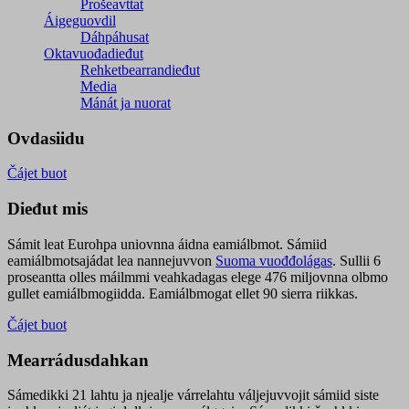
Prošeavttat
Áigeguovdil
Dáhpáhusat
Oktavuođadieđut
Rehketbearrandieđut
Media
Mánát ja nuorat
Ovdasiidu
Čájet buot
Dieđut mis
Sámit leat Eurohpa uniovnna áidna eamiálbmot. Sámiid
eamiálbmotsajádat lea nannejuvvon
Suoma vuođđolágas
. Sullii 6
proseantta olles máilmmi veahkadagas elege 476 miljovnna olbmo
gullet eamiálbmogiidda. Eamiálbmogat ellet 90 sierra riikkas.
Čájet buot
Mearrádusdahkan
Sámedikki 21 lahtu ja njealje várrelahtu váljejuvvojit sámiid siste