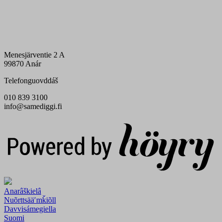
Menesjärventie 2 A
99870 Anár
Telefonguovddáš
010 839 3100
info@samediggi.fi
Digi- ja mainostoimisto Höyry Rovaniemi ja Oulu
Anarâškielâ
Nuõrttsääʹmǩiõll
Davvisámegiella
Suomi