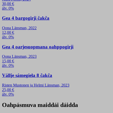
30,00
€
álv. 0%
Gea 4 bargogirji čakča
Oona Länsman, 2022
12,00
€
álv. 0%
Gea 4 oarjesuopmana oahppogirji
Oona Länsman, 2023
15,00
€
álv. 0%
Vállje sámegiela 8 čakča
Risten Mustonen ja Helmi Länsman, 2023
25,00
€
álv. 0%
Oahpásmuva maiddái dáidda