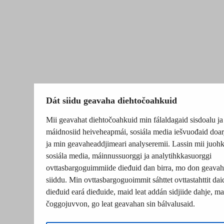
Dát siidu geavaha diehtočoahkuid
Mii geavahat diehtočoahkuid min fálaldagaid sisdoalu ja
máidnosiid heiveheapmái, sosiála media iešvuođaid doar
ja min geavaheaddjimeari analyseremii. Lassin mii juohk
sosiála media, máinnussuorggi ja analytihkkasuorggi
ovttasbargoguimmiide dieđuid dan birra, mo don geavah
siiddu. Min ovttasbargoguoimmit sáhttet ovttastahttit dai
dieđuid eará dieđuide, maid leat addán sidjiide dahje, mat
čoggojuvvon, go leat geavahan sin bálvalusaid.