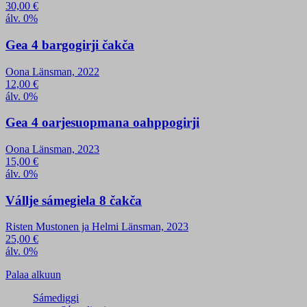
30,00
€
álv. 0%
Gea 4 bargogirji čakča
Oona Länsman, 2022
12,00
€
álv. 0%
Gea 4 oarjesuopmana oahppogirji
Oona Länsman, 2023
15,00
€
álv. 0%
Vállje sámegiela 8 čakča
Risten Mustonen ja Helmi Länsman, 2023
25,00
€
álv. 0%
Palaa alkuun
Sámediggi