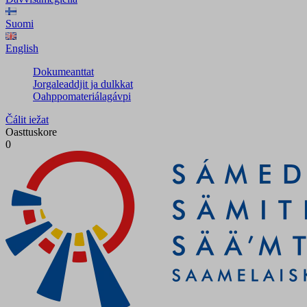
Suomi
English
Dokumeanttat
Jorgaleaddjit ja dulkkat
Oahppomateriálagávpi
Čálit iežat
Oasttuskore
0