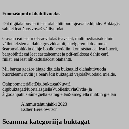
Fuomášupmi olahahttivuođas
Dát digitála buvtta ii leat olahahtti buot geavaheddjiide. Buktagis
sáhttet leat čuovvovaš váilivuođat:
Govain eai leat molssaevttolaš teavsttat, multimediasisdoaluin
váilot tekstemat dahje govvideamit, navigeren ii doaimma
šearpmalohkkin dahje boallobevddiin, kontrásttat eai leat buorit,
bargobihtát eai leat easttaheamet ja pdf-mildosat dahje eará
fiillat, eai leat ráhkaduslaččat olahahtti.
Mii bargat geažos áigge digitála buktagiid olahahttivuođa
buorideami ovdii ja beaivádit buktagiid vejolašvuođaid mielde.
Oahppomateriálat
Digibuktagat
Nuvttá
digibuktagat
Nuortalašgiella
Vuolleskuvla
Ovda- ja
álgooahpahus
Sámegiella eatnigiellan
Sámegiella nubbin giellan
Almmustahttinjahki 2023
Esther Berelowitsch
Seamma kategoriija buktagat