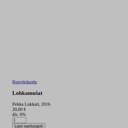
Ruovttoluotta
Lohkamušat
Pekka Lukkari, 2016
20,00
€
álv. 0%
Lohkamušat
quantity
Lasit oasttusgorii