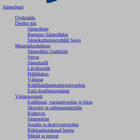
Sámediggi
Ovdasiidu
Dieđut mis
Sámediggi
Barggus Sámedikkis
Sámekulturguovddáš Sajos
Mearrádusdahkan
Sámedikki čoahkkin
Stivra
Ságadoalli
Lávdegottit
Hálddahus
Válggat
Ráđđádallangeatnegas­vuohta
Eará doaibmaorgánat
Vástusuorggit
Ealáhusat, vuoigatvuohta ja biras
Skuvlen ja oahppamateriála
Kultuvra
Sámegielat
Sosiála ja dearvvasvuohta
Riikkaidgaskasaš bargu
Mánát ja nuorat