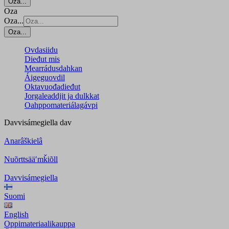
Oza...
Oza
Oza...
Oza...
Ovdasiidu
Dieđut mis
Mearrádusdahkan
Áigeguovdil
Oktavuođadieđut
Jorgaleaddjit ja dulkkat
Oahppomateriálagávpi
Davvisámegiella
dav
Anarâškielâ
Nuõrttsääʹmǩiõll
Davvisámegiella
Suomi
English
Oppimateriaalikauppa