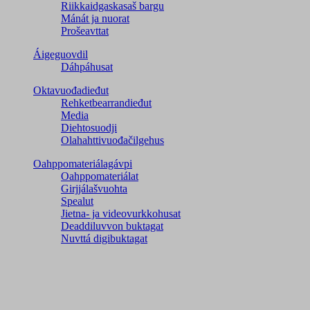
Riikkaidgaskasaš bargu
Mánát ja nuorat
Prošeavttat
Áigeguovdil
Dáhpáhusat
Oktavuođadieđut
Rehketbearrandieđut
Media
Diehtosuodji
Olahahttivuođačilgehus
Oahppomateriálagávpi
Oahppomateriálat
Girjjálašvuohta
Spealut
Jietna- ja videovurkkohusat
Deaddiluvvon buktagat
Nuvttá digibuktagat