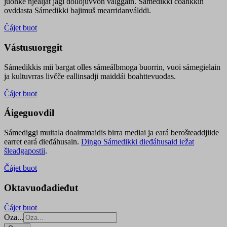
juohke njealját jagi dollojuvvon válggain. Sámedikki čoahkkin
ovddasta Sámedikki bajimuš mearridanválddi.
Čájet buot
Vástusuorggit
Sámedikkis mii bargat olles sámeálbmoga buorrin, vuoi sámegielain
ja kultuvrras livčče eallinsadji maiddái boahttevuođas.
Čájet buot
Áigeguovdil
Sámediggi muitala doaimmaidis birra mediai ja eará berošteaddjiide
earret eará dieđáhusain.
Diŋgo Sámedikki dieđáhusaid iežat
šleađgapostii
.
Čájet buot
Oktavuođadieđut
Čájet buot
Oza...