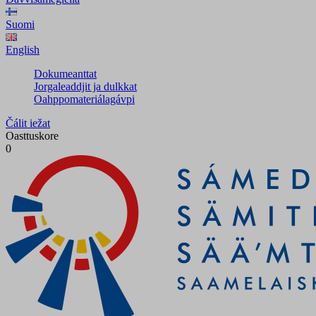
Suomi
English
Dokumeanttat
Jorgaleaddjit ja dulkkat
Oahppomateriálagávpi
Čálit iežat
Oasttuskore
0