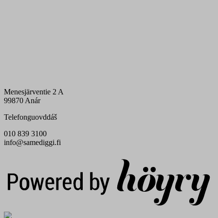
Menesjärventie 2 A
99870 Anár
Telefonguovddáš
010 839 3100
info@samediggi.fi
Digi- ja mainostoimisto Höyry Rovaniemi ja Oulu