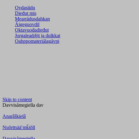
Ovdasiidu
Dieđut mis
Mearrádusdahkan
Áigeguovdil
Oktavuođadieđut
Jorgaleaddjit ja dulkkat
Oahppomateriálagávpi
Skip to content
Davvisámegiella
dav
Anarâškielâ
Nuõrttsääʹmǩiõll
Davvisámegiella