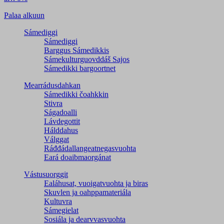
Palaa alkuun
Sámediggi
Sámediggi
Barggus Sámedikkis
Sámekulturguovddáš Sajos
Sámedikki bargoortnet
Mearrádusdahkan
Sámedikki čoahkkin
Stivra
Ságadoalli
Lávdegottit
Hálddahus
Válggat
Ráđđádallangeatnegas­vuohta
Eará doaibmaorgánat
Vástusuorggit
Ealáhusat, vuoigatvuohta ja biras
Skuvlen ja oahppamateriála
Kultuvra
Sámegielat
Sosiála ja dearvvasvuohta