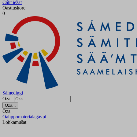
Čálit iežat
Oasttuskore
0
Sámediggi
Oza...
Oza...
Oza
Oahppomateriálagávpi
Lohkamušat