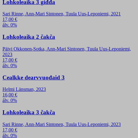
Lohkoleaika 3 giđđa
Sari Rinne, Ann-Mari Sintonen, Tuula Uus-Leponiemi, 2021
17,00
€
álv. 0%
Lohkoleaika 2 čakča
Päivi Okkonen-Sotka, Ann-Mari Sintonen, Tuula Uus-Leponiemi,
2023
17,00
€
álv. 0%
Cealkke dearvvuođaid 3
Helmi Länsman, 2023
16,00
€
álv. 0%
Lohkoleaika 3 čakča
Sari Rinne, Ann-Mari Sintonen, Tuula Uus-Leponiemi, 2023
17,00
€
álv. 0%