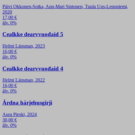
Päivi Okkonen-Sotka, Ann-Mari Sintonen, Tuula Uus-Leponiemi,
2020
17,00
€
álv. 0%
Cealkke dearvvuođaid 5
Helmi Länsman, 2023
16,00
€
álv. 0%
Cealkke dearvvuođaid 4
Helmi Länsman, 2022
16,00
€
álv. 0%
Árdna hárjehusgirji
Aura Pieski, 2024
30,00
€
álv. 0%