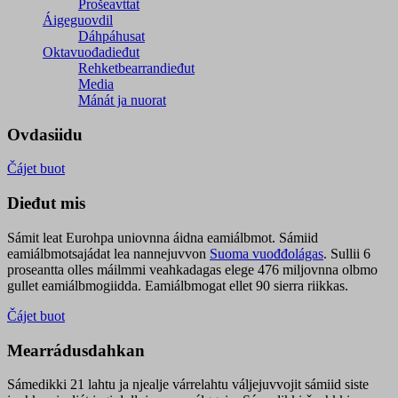
Prošeavttat
Áigeguovdil
Dáhpáhusat
Oktavuođadieđut
Rehketbearrandieđut
Media
Mánát ja nuorat
Ovdasiidu
Čájet buot
Dieđut mis
Sámit leat Eurohpa uniovnna áidna eamiálbmot. Sámiid
eamiálbmotsajádat lea nannejuvvon
Suoma vuođđolágas
. Sullii 6
proseantta olles máilmmi veahkadagas elege 476 miljovnna olbmo
gullet eamiálbmogiidda. Eamiálbmogat ellet 90 sierra riikkas.
Čájet buot
Mearrádusdahkan
Sámedikki 21 lahtu ja njealje várrelahtu váljejuvvojit sámiid siste