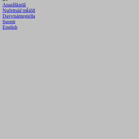
Anarâškielâ
Nuõrttsääʹmǩiõll
Davvisámegiella
Suomi
English