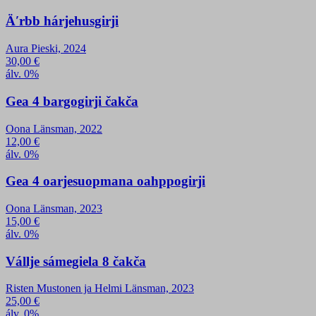
Äʹrbb hárjehusgirji
Aura Pieski, 2024
30,00
€
álv. 0%
Gea 4 bargogirji čakča
Oona Länsman, 2022
12,00
€
álv. 0%
Gea 4 oarjesuopmana oahppogirji
Oona Länsman, 2023
15,00
€
álv. 0%
Vállje sámegiela 8 čakča
Risten Mustonen ja Helmi Länsman, 2023
25,00
€
álv. 0%