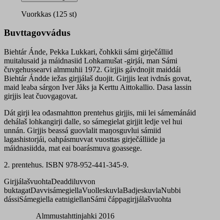
Vuorkkas (125 st)
Buvttagovvádus
Biehtár Ánde, Pekka Lukkari, čohkkii sámi girječálliid
muitalusaid ja máidnasiid Lohkamušat -girjái, man Sámi
čuvgehussearvi almmuhii 1972. Girjjis gávdnojit maiddái
Biehtár Ándde iežas girjjálaš duojit. Girjjis leat ivdnás govat,
maid leaba sárgon Iver Jåks ja Kerttu Aittokallio. Dasa lassin
girjjis leat čuovgagovat.
Dát girji lea ođasmahtton prentehus girjjis, mii lei sámemánáid
dehálaš lohkangirji dalle, so sámegielat girjjit ledje vel hui
unnán. Girjjis beassá guovlalit maŋosguvlui sámiid
lagashistorjái, oahpásmuvvat vuosttas girječálliide ja
máidnasiidda, mat eai boarásmuva goassege.
2. prentehus. ISBN 978-952-441-345-9.
Girjjálašvuohta
Deaddiluvvon
buktagat
Davvisámegiella
Vuolleskuvla
Badjeskuvla
Nubbi
dássi
Sámegiella eatnigiellan
Sámi čáppagirjjálašvuohta
Almmustahttinjahki 2016