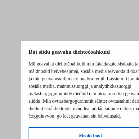
Dát siidu geavaha diehtočoahkuid
Mii geavahat diehtočoahkuid min fálaldagaid sisdoalu ja
máidnosiid heiveheapmái, sosiála media iešvuođaid doar
ja min geavaheaddjimeari analyseremii. Lassin mii juohk
sosiála media, máinnussuorggi ja analytihkkasuorggi
ovttasbargoguimmiide dieđuid dan birra, mo don geavah
siiddu. Min ovttasbargoguoimmit sáhttet ovttastahttit dai
dieđuid eará dieđuide, maid leat addán sidjiide dahje, mat
čoggojuvvon, go leat geavahan sin bálvalusaid.
Mieđit buot