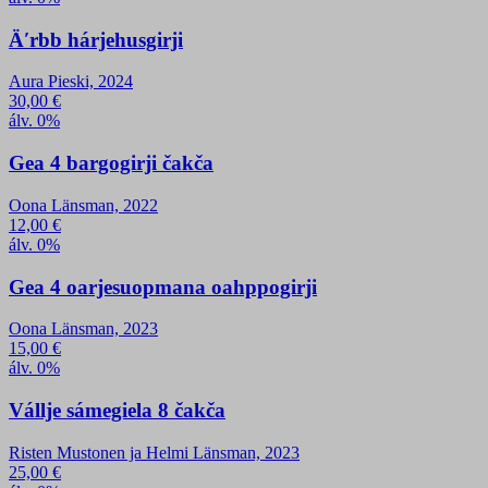
Äʹrbb hárjehusgirji
Aura Pieski, 2024
30,00
€
álv. 0%
Gea 4 bargogirji čakča
Oona Länsman, 2022
12,00
€
álv. 0%
Gea 4 oarjesuopmana oahppogirji
Oona Länsman, 2023
15,00
€
álv. 0%
Vállje sámegiela 8 čakča
Risten Mustonen ja Helmi Länsman, 2023
25,00
€