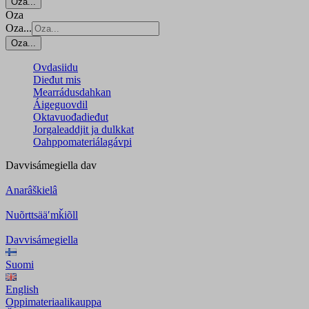
Oza...
Oza
Oza...
Oza...
Ovdasiidu
Dieđut mis
Mearrádusdahkan
Áigeguovdil
Oktavuođadieđut
Jorgaleaddjit ja dulkkat
Oahppomateriálagávpi
Davvisámegiella
dav
Anarâškielâ
Nuõrttsääʹmǩiõll
Davvisámegiella
Suomi
English
Oppimateriaalikauppa