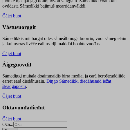
juohke njealját jagi dollojuvvon válggain. Sámedikki čoahkkin
ovddasta Sámedikki bajimuš mearridanválddi.
Čájet buot
Vástusuorggit
Sámedikkis mii bargat olles sámeálbmoga buorrin, vuoi sámegielain
ja kultuvrras livčče eallinsadji maiddái boahttevuođas.
Čájet buot
Áigeguovdil
Sámediggi muitala doaimmaidis birra mediai ja eará berošteaddjiide
earret eará dieđáhusain.
Diŋgo Sámedikki dieđáhusaid iežat
šleađgapostii
.
Čájet buot
Oktavuođadieđut
Čájet buot
Oza...