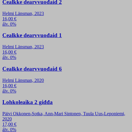
Cealkke dearvvuođaid 2
Helmi Länsman, 2023
16,00
€
álv. 0%
Cealkke dearvvuođaid 1
Helmi Länsman, 2023
16,00
€
álv. 0%
Cealkke dearvvuođaid 6
Helmi Länsman, 2020
16,00
€
álv. 0%
Lohkoleaika 2 giđđa
Päivi Okkonen-Sotka, Ann-Mari Sintonen, Tuula Uus-Leponiemi,
2020
17,00
€
álv. 0%