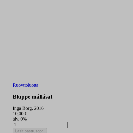
Ruovttoluotta
Bluppe mállásat
Inga Borg, 2016
10,00
€
álv. 0%
Bluppe
mállásat
Lasit oasttusgorii