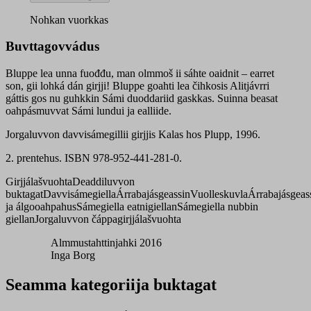
quantity
Nohkan vuorkkas
Buvttagovvádus
Bluppe lea unna fuođđu, man olmmoš ii sáhte oaidnit – earret
son, gii lohká dán girjji! Bluppe goahti lea čihkosis Alitjávrri
gáttis gos nu guhkkin Sámi duoddariid gaskkas. Suinna beasat
oahpásmuvvat Sámi lundui ja ealliide.
Jorgaluvvon davvisámegillii girjjis Kalas hos Plupp, 1996.
2. prentehus. ISBN 978-952-441-281-0.
Girjjálašvuohta
Deaddiluvvon
buktagat
Davvisámegiella
Árrabajásgeassin
Vuolleskuvla
Árrabajásgeas
ja álgooahpahus
Sámegiella eatnigiellan
Sámegiella nubbin
giellan
Jorgaluvvon čáppagirjjálašvuohta
Almmustahttinjahki 2016
Inga Borg
Seamma kategoriija buktagat