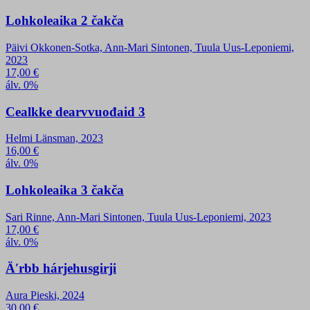
Lohkoleaika 2 čakča
Päivi Okkonen-Sotka, Ann-Mari Sintonen, Tuula Uus-Leponiemi,
2023
17,00
€
álv. 0%
Cealkke dearvvuođaid 3
Helmi Länsman, 2023
16,00
€
álv. 0%
Lohkoleaika 3 čakča
Sari Rinne, Ann-Mari Sintonen, Tuula Uus-Leponiemi, 2023
17,00
€
álv. 0%
Äʹrbb hárjehusgirji
Aura Pieski, 2024
30,00
€