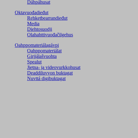
Dáhpáhusat
Oktavuođadieđut
Rehketbearrandieđut
Media
Diehtosuodji
Olahahttivuođačilgehus
Oahppomateriálagávpi
Oahppomateriálat
Girjjálašvuohta
Spealut
Jietna- ja videovurkkohusat
Deaddiluvvon buktagat
Nuvttá digibuktagat