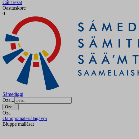
Čálit iežat
Oasttuskore
0
Sámediggi
Oza...
Oza...
Oza
Oahppomateriálagávpi
Bluppe mállásat