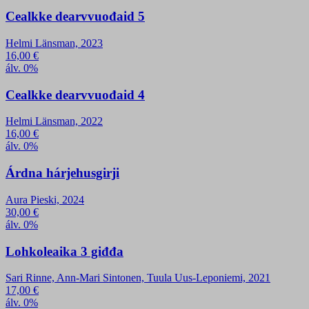
Cealkke dearvvuođaid 5
Helmi Länsman, 2023
16,00
€
álv. 0%
Cealkke dearvvuođaid 4
Helmi Länsman, 2022
16,00
€
álv. 0%
Árdna hárjehusgirji
Aura Pieski, 2024
30,00
€
álv. 0%
Lohkoleaika 3 giđđa
Sari Rinne, Ann-Mari Sintonen, Tuula Uus-Leponiemi, 2021
17,00
€
álv. 0%