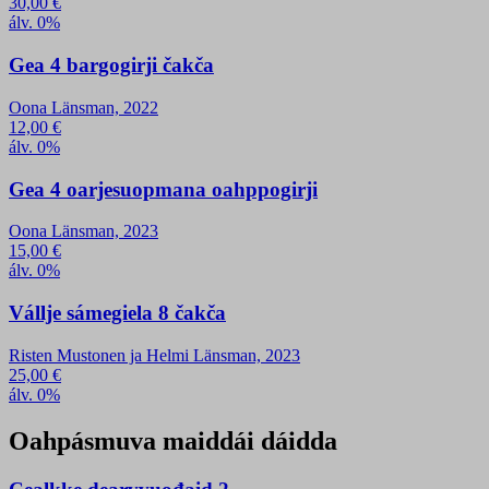
30,00
€
álv. 0%
Gea 4 bargogirji čakča
Oona Länsman, 2022
12,00
€
álv. 0%
Gea 4 oarjesuopmana oahppogirji
Oona Länsman, 2023
15,00
€
álv. 0%
Vállje sámegiela 8 čakča
Risten Mustonen ja Helmi Länsman, 2023
25,00
€
álv. 0%
Oahpásmuva maiddái dáidda