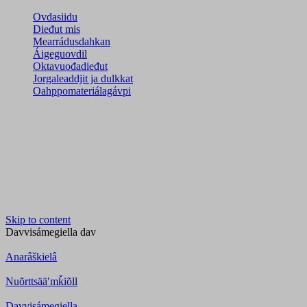
Ovdasiidu
Dieđut mis
Mearrádusdahkan
Áigeguovdil
Oktavuođadieđut
Jorgaleaddjit ja dulkkat
Oahppomateriálagávpi
Skip to content
Davvisámegiella
dav
Anarâškielâ
Nuõrttsääʹmǩiõll
Davvisámegiella