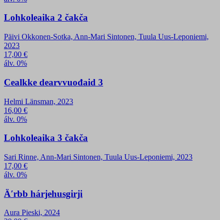
Lohkoleaika 2 čakča
Päivi Okkonen-Sotka, Ann-Mari Sintonen, Tuula Uus-Leponiemi,
2023
17,00
€
álv. 0%
Cealkke dearvvuođaid 3
Helmi Länsman, 2023
16,00
€
álv. 0%
Lohkoleaika 3 čakča
Sari Rinne, Ann-Mari Sintonen, Tuula Uus-Leponiemi, 2023
17,00
€
álv. 0%
Äʹrbb hárjehusgirji
Aura Pieski, 2024