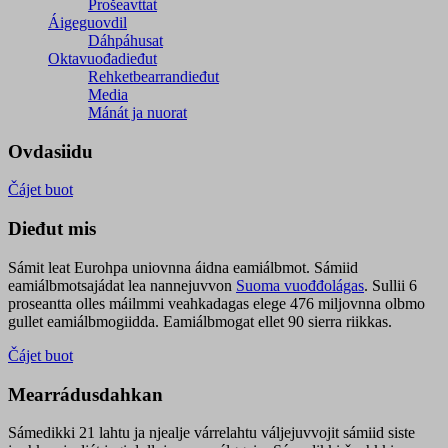
Prošeavttat
Áigeguovdil
Dáhpáhusat
Oktavuođadieđut
Rehketbearrandieđut
Media
Mánát ja nuorat
Ovdasiidu
Čájet buot
Dieđut mis
Sámit leat Eurohpa uniovnna áidna eamiálbmot. Sámiid
eamiálbmotsajádat lea nannejuvvon
Suoma vuođđolágas
. Sullii 6
proseantta olles máilmmi veahkadagas elege 476 miljovnna olbmo
gullet eamiálbmogiidda. Eamiálbmogat ellet 90 sierra riikkas.
Čájet buot
Mearrádusdahkan
Sámedikki 21 lahtu ja njealje várrelahtu váljejuvvojit sámiid siste