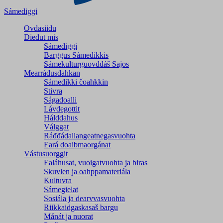
Sámediggi
Ovdasiidu
Dieđut mis
Sámediggi
Barggus Sámedikkis
Sámekulturguovddáš Sajos
Mearrádusdahkan
Sámedikki čoahkkin
Stivra
Ságadoalli
Lávdegottit
Hálddahus
Válggat
Ráđđádallangeatnegas­vuohta
Eará doaibmaorgánat
Vástusuorggit
Ealáhusat, vuoigatvuohta ja biras
Skuvlen ja oahppamateriála
Kultuvra
Sámegielat
Sosiála ja dearvvasvuohta
Riikkaidgaskasaš bargu
Mánát ja nuorat