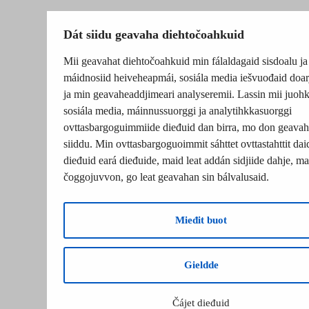
Dát siidu geavaha diehtočoahkuid
Mii geavahat diehtočoahkuid min fálaldagaid sisdoalu ja
máidnosiid heiveheapmái, sosiála media iešvuođaid doar
ja min geavaheaddjimeari analyseremii. Lassin mii juohk
sosiála media, máinnussuorggi ja analytihkkasuorggi
ovttasbargoguimmiide dieđuid dan birra, mo don geavah
siiddu. Min ovttasbargoguoimmit sáhttet ovttastahttit dai
dieđuid eará dieđuide, maid leat addán sidjiide dahje, mat
čoggojuvvon, go leat geavahan sin bálvalusaid.
Mieđit buot
Gieldde
Čájet dieđuid