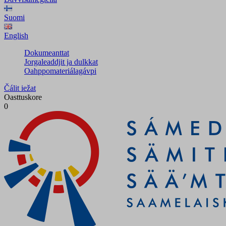
Suomi
English
Dokumeanttat
Jorgaleaddjit ja dulkkat
Oahppomateriálagávpi
Čálit iežat
Oasttuskore
0