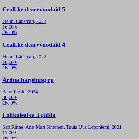
Cealkke dearvvuođaid 5
Helmi Länsman, 2023
16,00
€
álv. 0%
Cealkke dearvvuođaid 4
Helmi Länsman, 2022
16,00
€
álv. 0%
Árdna hárjehusgirji
Aura Pieski, 2024
30,00
€
álv. 0%
Lohkoleaika 3 giđđa
Sari Rinne, Ann-Mari Sintonen, Tuula Uus-Leponiemi, 2021
17,00
€
álv. 0%