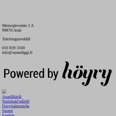
Menesjärventie 2 A
99870 Anár
Telefonguovddáš
010 839 3100
info@samediggi.fi
Digi- ja mainostoimisto Höyry Rovaniemi ja Oulu
Anarâškielâ
Nuõrttsääʹmǩiõll
Davvisámegiella
Suomi
English