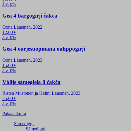
álv. 0%
Gea 4 bargogirji čakča
Oona Länsman, 2022
12,00
€
álv. 0%
Gea 4 oarjesuopmana oahppogirji
Oona Länsman, 2023
15,00
€
álv. 0%
Vállje sámegiela 8 čakča
Risten Mustonen ja Helmi Länsman, 2023
25,00
€
álv. 0%
Palaa alkuun
Sámediggi
Sámediggi