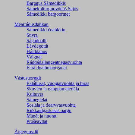
Barggus Sámedikkis
Sámekulturguovddáš Sajos
Sámedikki bargoortnet
Mearrádusdahkan
Sámedikki čoahkkin
Stivra
Ságadoalli
Lávdegottit
Hálddahus
Válggat
Ráđđádallangeatnegas­vuohta
Eará doaibmaorgánat
Vástusuorggit
Ealáhusat, vuoigatvuohta ja biras
Skuvlen ja oahppamateriála
Kultuvra
Sámegielat
Sosiála ja dearvvasvuohta
Riikkaidgaskasaš bargu
Mánát ja nuorat
Prošeavttat
Áigeguovdil