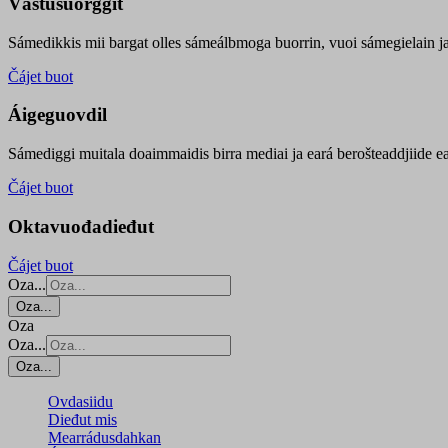
Vástusuorggit
Sámedikkis mii bargat olles sámeálbmoga buorrin, vuoi sámegielain ja 
Čájet buot
Áigeguovdil
Sámediggi muitala doaimmaidis birra mediai ja eará berošteaddjiide ea
Čájet buot
Oktavuođadieđut
Čájet buot
Oza...
Oza...
Oza
Oza...
Oza...
Ovdasiidu
Dieđut mis
Mearrádusdahkan