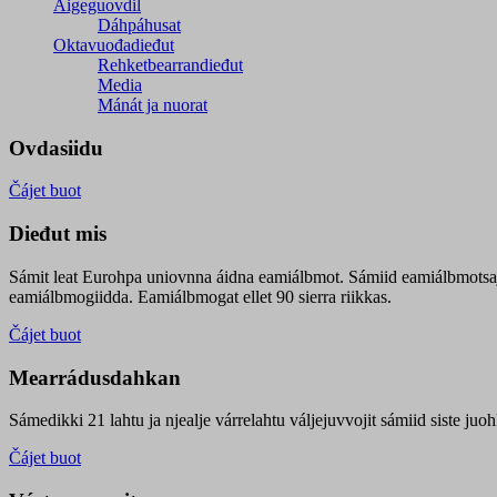
Áigeguovdil
Dáhpáhusat
Oktavuođadieđut
Rehketbearrandieđut
Media
Mánát ja nuorat
Ovdasiidu
Čájet buot
Dieđut mis
Sámit leat Eurohpa uniovnna áidna eamiálbmot. Sámiid eamiálbmotsa
eamiálbmogiidda. Eamiálbmogat ellet 90 sierra riikkas.
Čájet buot
Mearrádusdahkan
Sámedikki 21 lahtu ja njealje várrelahtu váljejuvvojit sámiid siste j
Čájet buot