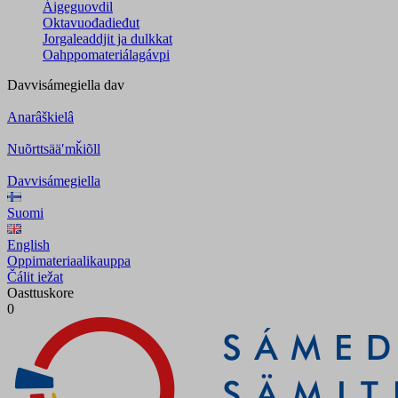
Áigeguovdil
Oktavuođadieđut
Jorgaleaddjit ja dulkkat
Oahppomateriálagávpi
Davvisámegiella
dav
Anarâškielâ
Nuõrttsääʹmǩiõll
Davvisámegiella
Suomi
English
Oppimateriaalikauppa
Čálit iežat
Oasttuskore
0