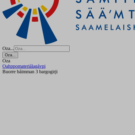
Oza...
Oza...
Oza
Oahppomateriálagávpi
Buorre báimman 3 bargogirji