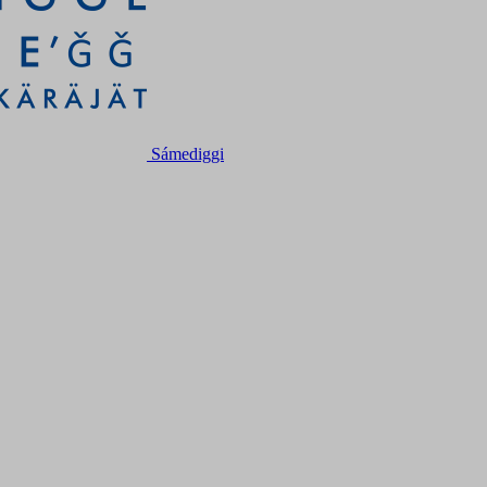
Sámediggi