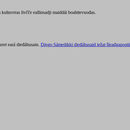
kultuvrras livčče eallinsadji maiddái boahttevuođas.
rret eará dieđáhusain.
Diŋgo Sámedikki dieđáhusaid iežat šleađgapostii