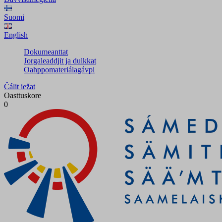
Suomi
English
Dokumeanttat
Jorgaleaddjit ja dulkkat
Oahppomateriálagávpi
Čálit iežat
Oasttuskore
0