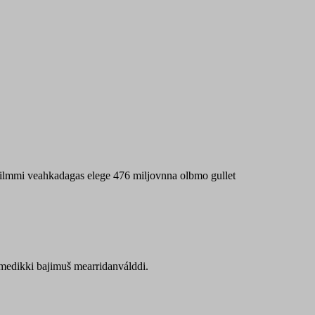
 máilmmi veahkadagas elege 476 miljovnna olbmo gullet
Sámedikki bajimuš mearridanválddi.