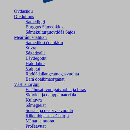
Ovdasiidu
Dieđut mis
Sámediggi
Barggus Sámedikkis
Sámekulturguovddáš Sajos
Mearrádusdahkan
Sámedikki čoahkkin
Stivra
Ságadoalli
Lávdegottit
Hálddahus
Válggat
Ráđđádallangeatnegas­vuohta
Eará doaibmaorgánat
Vástusuorggit
Ealáhusat, vuoigatvuohta ja biras
Skuvlen ja oahppamateriála
Kultuvra
Sámegielat
Sosiála ja dearvvasvuohta
Riikkaidgaskasaš bargu
Mánát ja nuorat
Prošeavttat