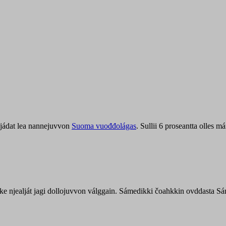
jádat lea nannejuvvon
Suoma vuođđolágas
. Sullii 6 proseantta olles
uohke njealját jagi dollojuvvon válggain. Sámedikki čoahkkin ovddasta 