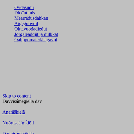
Ovdasiidu
Dieđut mis
Mearrádusdahkan
Áigeguovdil
Oktavuođadieđut
Jorgaleaddjit ja dulkkat
Oahppomateriálagávpi
Skip to content
Davvisámegiella
dav
Anarâškielâ
Nuõrttsääʹmǩiõll
Davvisámegiella