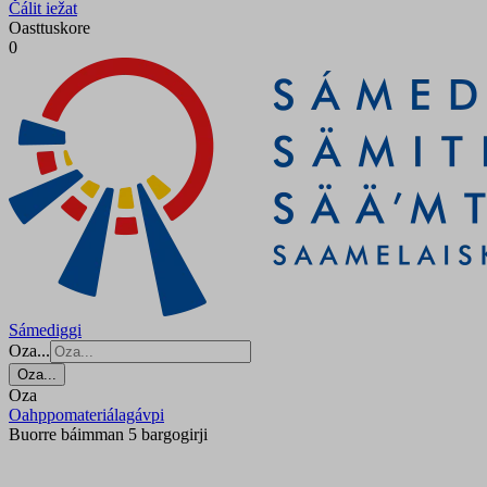
Čálit iežat
Oasttuskore
0
Sámediggi
Oza...
Oza...
Oza
Oahppomateriálagávpi
Buorre báimman 5 bargogirji