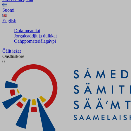
Suomi
English
Dokumeanttat
Jorgaleaddjit ja dulkkat
Oahppomateriálagávpi
Čálit iežat
Oasttuskore
0