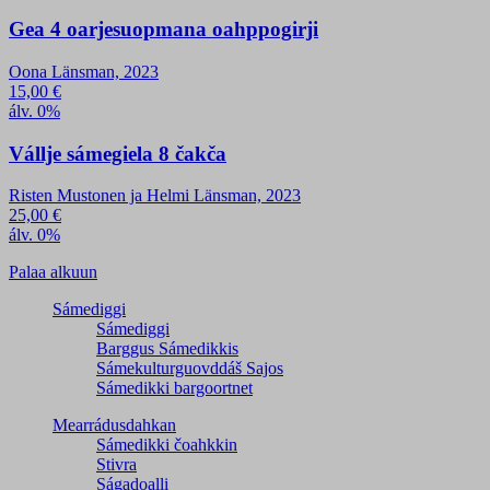
Gea 4 oarjesuopmana oahppogirji
Oona Länsman, 2023
15,00
€
álv. 0%
Vállje sámegiela 8 čakča
Risten Mustonen ja Helmi Länsman, 2023
25,00
€
álv. 0%
Palaa alkuun
Sámediggi
Sámediggi
Barggus Sámedikkis
Sámekulturguovddáš Sajos
Sámedikki bargoortnet
Mearrádusdahkan
Sámedikki čoahkkin
Stivra
Ságadoalli