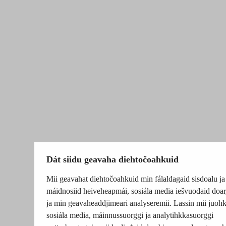
Dát siidu geavaha diehtočoahkuid
Mii geavahat diehtočoahkuid min fálaldagaid sisdoalu ja
máidnosiid heiveheapmái, sosiála media iešvuođaid doar
ja min geavaheaddjimeari analyseremii. Lassin mii juohk
sosiála media, máinnussuorggi ja analytihkkasuorggi