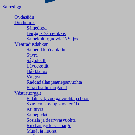
Sámediggi
Ovdasiidu
Dieđut mis
Sámediggi
Barggus Sámedikkis
Sámekulturguovddáš Sajos
Mearrádusdahkan
Sámedikki čoahkkin
Stivra
Ságadoalli
Lávdegottit
Hálddahus
Válggat
Ráđđádallangeatnegas­vuohta
Eará doaibmaorgánat
Vástusuorggit
Ealáhusat, vuoigatvuohta ja biras
Skuvlen ja oahppamateriála
Kultuvra
Sámegielat
Sosiála ja dearvvasvuohta
Riikkaidgaskasaš bargu
Mánát ja nuorat