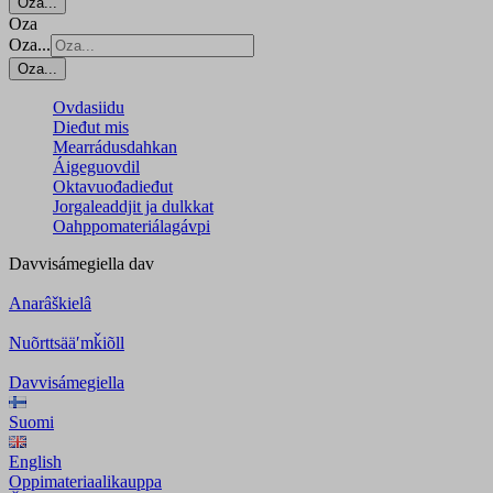
Oza...
Oza
Oza...
Oza...
Ovdasiidu
Dieđut mis
Mearrádusdahkan
Áigeguovdil
Oktavuođadieđut
Jorgaleaddjit ja dulkkat
Oahppomateriálagávpi
Davvisámegiella
dav
Anarâškielâ
Nuõrttsääʹmǩiõll
Davvisámegiella
Suomi
English
Oppimateriaalikauppa