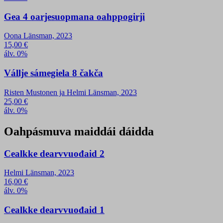
Gea 4 oarjesuopmana oahppogirji
Oona Länsman, 2023
15,00
€
álv. 0%
Vállje sámegiela 8 čakča
Risten Mustonen ja Helmi Länsman, 2023
25,00
€
álv. 0%
Oahpásmuva maiddái dáidda
Cealkke dearvvuođaid 2
Helmi Länsman, 2023
16,00
€
álv. 0%
Cealkke dearvvuođaid 1