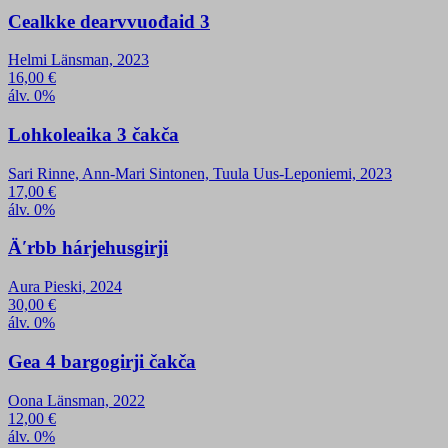
Cealkke dearvvuođaid 3
Helmi Länsman, 2023
16,00
€
álv. 0%
Lohkoleaika 3 čakča
Sari Rinne, Ann-Mari Sintonen, Tuula Uus-Leponiemi, 2023
17,00
€
álv. 0%
Äʹrbb hárjehusgirji
Aura Pieski, 2024
30,00
€
álv. 0%
Gea 4 bargogirji čakča
Oona Länsman, 2022
12,00
€
álv. 0%