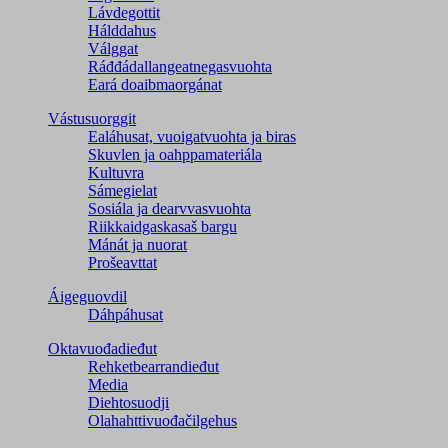
Lávdegottit
Hálddahus
Válggat
Ráđđádallangeatnegas­vuohta
Eará doaibmaorgánat
Vástusuorggit
Ealáhusat, vuoigatvuohta ja biras
Skuvlen ja oahppamateriála
Kultuvra
Sámegielat
Sosiála ja dearvvasvuohta
Riikkaidgaskasaš bargu
Mánát ja nuorat
Prošeavttat
Áigeguovdil
Dáhpáhusat
Oktavuođadieđut
Rehketbearrandieđut
Media
Diehtosuodji
Olahahttivuođačilgehus