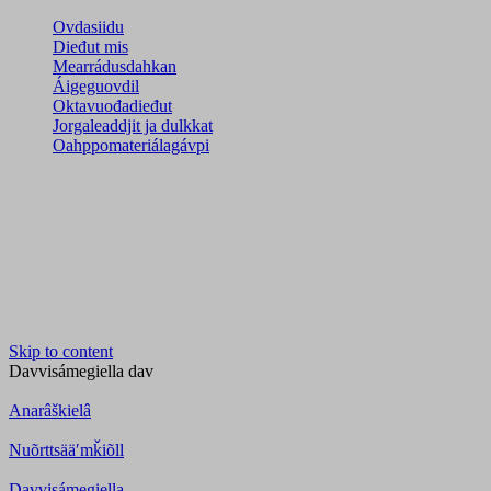
Ovdasiidu
Dieđut mis
Mearrádusdahkan
Áigeguovdil
Oktavuođadieđut
Jorgaleaddjit ja dulkkat
Oahppomateriálagávpi
Skip to content
Davvisámegiella
dav
Anarâškielâ
Nuõrttsääʹmǩiõll
Davvisámegiella