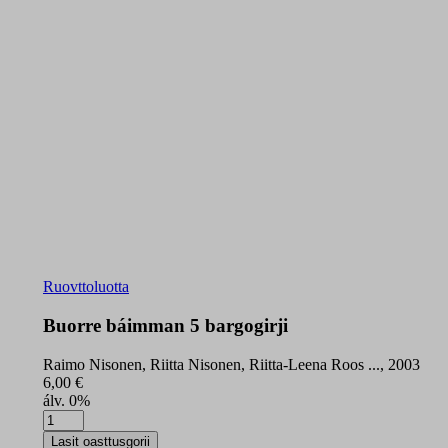
Ruovttoluotta
Buorre báimman 5 bargogirji
Raimo Nisonen, Riitta Nisonen, Riitta-Leena Roos ..., 2003
6,00
€
álv. 0%
Buorre
báimman
Lasit oasttusgorii