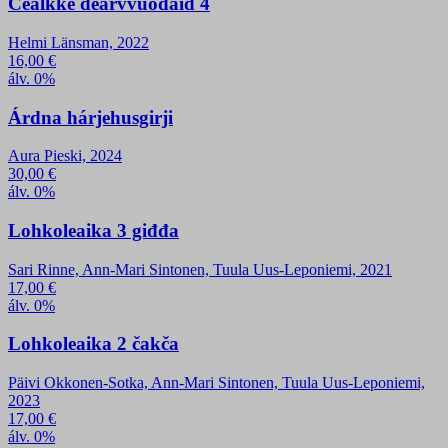
Cealkke dearvvuođaid 4
Helmi Länsman, 2022
16,00
€
álv. 0%
Árdna hárjehusgirji
Aura Pieski, 2024
30,00
€
álv. 0%
Lohkoleaika 3 giđđa
Sari Rinne, Ann-Mari Sintonen, Tuula Uus-Leponiemi, 2021
17,00
€
álv. 0%
Lohkoleaika 2 čakča
Päivi Okkonen-Sotka, Ann-Mari Sintonen, Tuula Uus-Leponiemi,
2023
17,00
€
álv. 0%