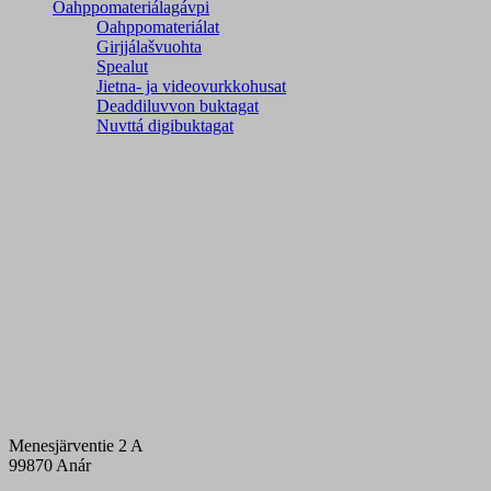
Oahppomateriálagávpi
Oahppomateriálat
Girjjálašvuohta
Spealut
Jietna- ja videovurkkohusat
Deaddiluvvon buktagat
Nuvttá digibuktagat
Menesjärventie 2 A
99870 Anár