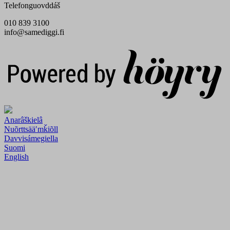
Telefonguovddáš
010 839 3100
info@samediggi.fi
Digi- ja mainostoimisto Höyry Rovaniemi ja Oulu
Anarâškielâ
Nuõrttsääʹmǩiõll
Davvisámegiella
Suomi
English