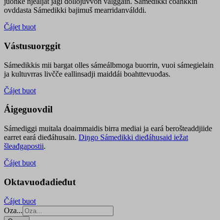
juohke njealját jagi dollojuvvon válggain. Sámedikki čoahkkin
ovddasta Sámedikki bajimuš mearridanválddi.
Čájet buot
Vástusuorggit
Sámedikkis mii bargat olles sámeálbmoga buorrin, vuoi sámegielain
ja kultuvrras livčče eallinsadji maiddái boahttevuođas.
Čájet buot
Áigeguovdil
Sámediggi muitala doaimmaidis birra mediai ja eará berošteaddjiide
earret eará dieđáhusain.
Diŋgo Sámedikki dieđáhusaid iežat
šleađgapostii
.
Čájet buot
Oktavuođadieđut
Čájet buot
Oza...