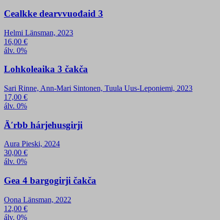
Cealkke dearvvuođaid 3
Helmi Länsman, 2023
16,00
€
álv. 0%
Lohkoleaika 3 čakča
Sari Rinne, Ann-Mari Sintonen, Tuula Uus-Leponiemi, 2023
17,00
€
álv. 0%
Äʹrbb hárjehusgirji
Aura Pieski, 2024
30,00
€
álv. 0%
Gea 4 bargogirji čakča
Oona Länsman, 2022
12,00
€
álv. 0%