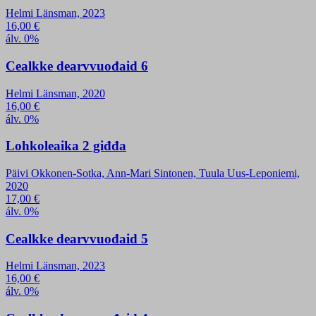
Helmi Länsman, 2023
16,00
€
álv. 0%
Cealkke dearvvuođaid 6
Helmi Länsman, 2020
16,00
€
álv. 0%
Lohkoleaika 2 giđđa
Päivi Okkonen-Sotka, Ann-Mari Sintonen, Tuula Uus-Leponiemi,
2020
17,00
€
álv. 0%
Cealkke dearvvuođaid 5
Helmi Länsman, 2023
16,00
€
álv. 0%