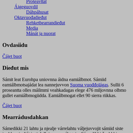
Prošeavttat
Áigeguovdil
Dáhpáhusat
Oktavuođadieđut
Rehketbearrandieđut
Media
Mánát ja nuorat
Ovdasiidu
Čájet buot
Dieđut mis
Sámit leat Eurohpa uniovnna áidna eamiálbmot. Sámiid
eamiálbmotsajádat lea nannejuvvon
Suoma vuođđolágas
. Sullii 6
proseantta olles máilmmi veahkadagas elege 476 miljovnna olbmo
gullet eamiálbmogiidda. Eamiálbmogat ellet 90 sierra riikkas.
Čájet buot
Mearrádusdahkan
Sámedikki 21 lahtu ja njealje várrelahtu váljejuvvojit sámiid siste