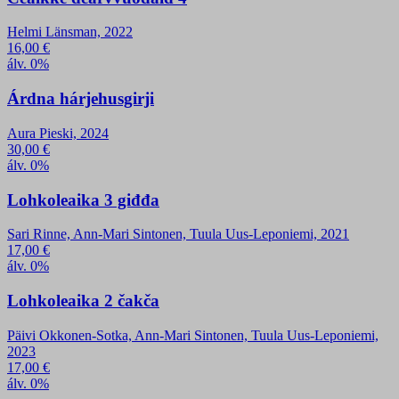
Helmi Länsman, 2022
16,00
€
álv. 0%
Árdna hárjehusgirji
Aura Pieski, 2024
30,00
€
álv. 0%
Lohkoleaika 3 giđđa
Sari Rinne, Ann-Mari Sintonen, Tuula Uus-Leponiemi, 2021
17,00
€
álv. 0%
Lohkoleaika 2 čakča
Päivi Okkonen-Sotka, Ann-Mari Sintonen, Tuula Uus-Leponiemi,
2023
17,00
€
álv. 0%