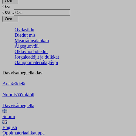
Oza...
Oza
Oza...
Oza...
Ovdasiidu
Dieđut mis
Mearrádusdahkan
Áigeguovdil
Oktavuođadieđut
Jorgaleaddjit ja dulkkat
Oahppomateriálagávpi
Davvisámegiella
dav
Anarâškielâ
Nuõrttsääʹmǩiõll
Davvisámegiella
Suomi
English
Oppimateriaalikauppa