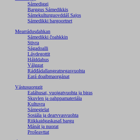
Sámediggi
Barggus Sámedikkis
Sámekulturguovddáš Sajos
Sámedikki bargoortnet
Mearrádusdahkan
Sámedikki čoahkkin
Stivra
Ságadoalli
Lávdegottit
Hálddahus
Válggat
Ráđđádallangeatnegas­vuohta
Eará doaibmaorgánat
Vástusuorggit
Ealáhusat, vuoigatvuohta ja biras
Skuvlen ja oahppamateriála
Kultuvra
Sámegielat
Sosiála ja dearvvasvuohta
Riikkaidgaskasaš bargu
Mánát ja nuorat
Prošeavttat