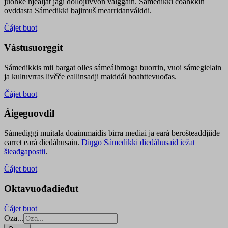
juohke njealját jagi dollojuvvon válggain. Sámedikki čoahkkin
ovddasta Sámedikki bajimuš mearridanválddi.
Čájet buot
Vástusuorggit
Sámedikkis mii bargat olles sámeálbmoga buorrin, vuoi sámegielain
ja kultuvrras livčče eallinsadji maiddái boahttevuođas.
Čájet buot
Áigeguovdil
Sámediggi muitala doaimmaidis birra mediai ja eará berošteaddjiide
earret eará dieđáhusain.
Diŋgo Sámedikki dieđáhusaid iežat
šleađgapostii
.
Čájet buot
Oktavuođadieđut
Čájet buot
Oza...