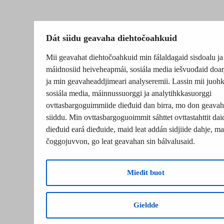
Dát siidu geavaha diehtočoahkuid
Mii geavahat diehtočoahkuid min fálaldagaid sisdoalu ja
máidnosiid heiveheapmái, sosiála media iešvuođaid doar
ja min geavaheaddjimeari analyseremii. Lassin mii juohk
sosiála media, máinnussuorggi ja analytihkkasuorggi
ovttasbargoguimmiide dieđuid dan birra, mo don geavah
siiddu. Min ovttasbargoguoimmit sáhttet ovttastahttit dai
dieđuid eará dieđuide, maid leat addán sidjiide dahje, mat
čoggojuvvon, go leat geavahan sin bálvalusaid.
Mieđit buot
Gieldde