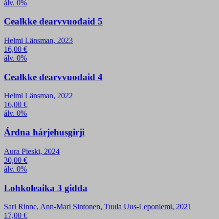
álv. 0%
Cealkke dearvvuođaid 5
Helmi Länsman, 2023
16,00
€
álv. 0%
Cealkke dearvvuođaid 4
Helmi Länsman, 2022
16,00
€
álv. 0%
Árdna hárjehusgirji
Aura Pieski, 2024
30,00
€
álv. 0%
Lohkoleaika 3 giđđa
Sari Rinne, Ann-Mari Sintonen, Tuula Uus-Leponiemi, 2021
17,00
€