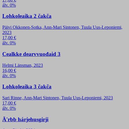
álv. 0%
Lohkoleaika 2 čakča
Päivi Okkonen-Sotka, Ann-Mari Sintonen, Tuula Uus-Leponiemi,
2023
17,00
€
álv. 0%
Cealkke dearvvuođaid 3
Helmi Länsman, 2023
16,00
€
álv. 0%
Lohkoleaika 3 čakča
Sari Rinne, Ann-Mari Sintonen, Tuula Uus-Leponiemi, 2023
17,00
€
álv. 0%
Äʹrbb hárjehusgirji