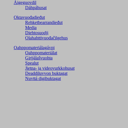
Áigeguovdil
Dáhpáhusat
Oktavuođadieđut
Rehketbearrandieđut
Media
Diehtosuodji
Olahahttivuođačilgehus
Oahppomateriálagávpi
Oahppomateriálat
Girjjálašvuohta
Spealut
Jietna- ja videovurkkohusat
Deaddiluvvon buktagat
Nuvttá digibuktagat