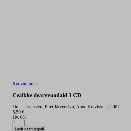
Ruovttoluotta
Cealkke dearvvuođaid 3 CD
Oula Järvensivu, Piret Järvensivu, Anne Koivisto ..., 2007
5,50
€
álv. 0%
Cealkke
dearvvuođaid
Lasit oasttusgorii