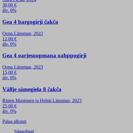
30,00
€
álv. 0%
Gea 4 bargogirji čakča
Oona Länsman, 2022
12,00
€
álv. 0%
Gea 4 oarjesuopmana oahppogirji
Oona Länsman, 2023
15,00
€
álv. 0%
Vállje sámegiela 8 čakča
Risten Mustonen ja Helmi Länsman, 2023
25,00
€
álv. 0%
Palaa alkuun
Sámediggi