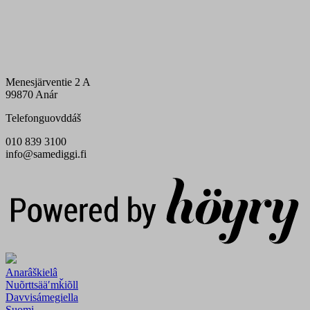
Menesjärventie 2 A
99870 Anár
Telefonguovddáš
010 839 3100
info@samediggi.fi
Digi- ja mainostoimisto Höyry Rovaniemi ja Oulu
Anarâškielâ
Nuõrttsääʹmǩiõll
Davvisámegiella
Suomi