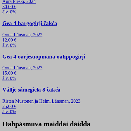
Aura Pieski, 2024
30,00
€
álv. 0%
Gea 4 bargogirji čakča
Oona Länsman, 2022
12,00
€
álv. 0%
Gea 4 oarjesuopmana oahppogirji
Oona Länsman, 2023
15,00
€
álv. 0%
Vállje sámegiela 8 čakča
Risten Mustonen ja Helmi Länsman, 2023
25,00
€
álv. 0%
Oahpásmuva maiddái dáidda