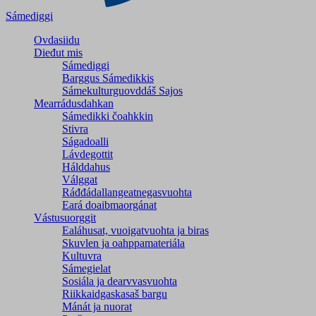
Sámediggi
Ovdasiidu
Dieđut mis
Sámediggi
Barggus Sámedikkis
Sámekulturguovddáš Sajos
Mearrádusdahkan
Sámedikki čoahkkin
Stivra
Ságadoalli
Lávdegottit
Hálddahus
Válggat
Ráđđádallangeatnegas­vuohta
Eará doaibmaorgánat
Vástusuorggit
Ealáhusat, vuoigatvuohta ja biras
Skuvlen ja oahppamateriála
Kultuvra
Sámegielat
Sosiála ja dearvvasvuohta
Riikkaidgaskasaš bargu
Mánát ja nuorat