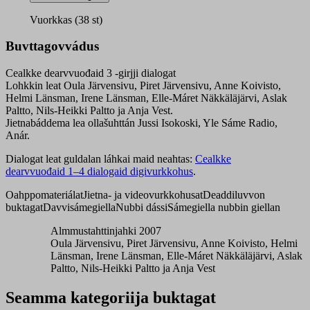
3
CD
Vuorkkas (38 st)
quantity
Buvttagovvádus
Cealkke dearvvuođaid 3 -girjji dialogat
Lohkkin leat Oula Järvensivu, Piret Järvensivu, Anne Koivisto,
Helmi Länsman, Irene Länsman, Elle-Máret Näkkäläjärvi, Aslak
Paltto, Nils-Heikki Paltto ja Anja Vest.
Jietnabáddema lea ollašuhttán Jussi Isokoski, Yle Sáme Radio,
Anár.
Dialogat leat guldalan láhkai maid neahtas:
Cealkke
dearvvuođaid 1–4 dialogaid digivurkkohus
.
Oahppomateriálat
Jietna- ja videovurkkohusat
Deaddiluvvon
buktagat
Davvisámegiella
Nubbi dássi
Sámegiella nubbin giellan
Almmustahttinjahki 2007
Oula Järvensivu, Piret Järvensivu, Anne Koivisto, Helmi
Länsman, Irene Länsman, Elle-Máret Näkkäläjärvi, Aslak
Paltto, Nils-Heikki Paltto ja Anja Vest
Seamma kategoriija buktagat