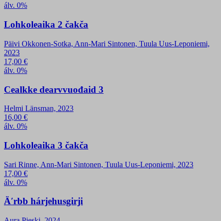
álv. 0%
Lohkoleaika 2 čakča
Päivi Okkonen-Sotka, Ann-Mari Sintonen, Tuula Uus-Leponiemi,
2023
17,00
€
álv. 0%
Cealkke dearvvuođaid 3
Helmi Länsman, 2023
16,00
€
álv. 0%
Lohkoleaika 3 čakča
Sari Rinne, Ann-Mari Sintonen, Tuula Uus-Leponiemi, 2023
17,00
€
álv. 0%
Äʹrbb hárjehusgirji
Aura Pieski, 2024