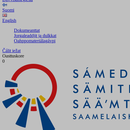
Suomi
English
Dokumeanttat
Jorgaleaddjit ja dulkkat
Oahppomateriálagávpi
Čálit iežat
Oasttuskore
0