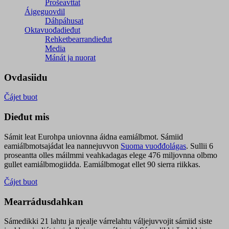
Prošeavttat
Áigeguovdil
Dáhpáhusat
Oktavuođadieđut
Rehketbearrandieđut
Media
Mánát ja nuorat
Ovdasiidu
Čájet buot
Dieđut mis
Sámit leat Eurohpa uniovnna áidna eamiálbmot. Sámiid
eamiálbmotsajádat lea nannejuvvon
Suoma vuođđolágas
. Sullii 6
proseantta olles máilmmi veahkadagas elege 476 miljovnna olbmo
gullet eamiálbmogiidda. Eamiálbmogat ellet 90 sierra riikkas.
Čájet buot
Mearrádusdahkan
Sámedikki 21 lahtu ja njealje várrelahtu váljejuvvojit sámiid siste