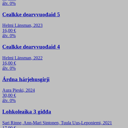
álv. 0%
Cealkke dearvvuođaid 5
Helmi Länsman, 2023
16,00
€
álv. 0%
Cealkke dearvvuođaid 4
Helmi Länsman, 2022
16,00
€
álv. 0%
Árdna hárjehusgirji
Aura Pieski, 2024
30,00
€
álv. 0%
Lohkoleaika 3 giđđa
Sari Rinne, Ann-Mari Sintonen, Tuula Uus-Leponiemi, 2021
17,00
€