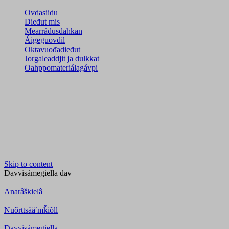
Ovdasiidu
Dieđut mis
Mearrádusdahkan
Áigeguovdil
Oktavuođadieđut
Jorgaleaddjit ja dulkkat
Oahppomateriálagávpi
Skip to content
Davvisámegiella
dav
Anarâškielâ
Nuõrttsääʹmǩiõll
Davvisámegiella