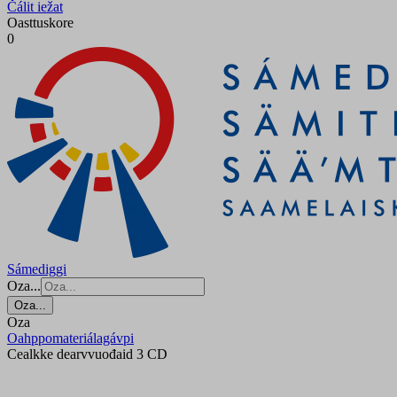
Čálit iežat
Oasttuskore
0
Sámediggi
Oza...
Oza...
Oza
Oahppomateriálagávpi
Cealkke dearvvuođaid 3 CD