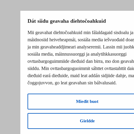
Dát siidu geavaha diehtočoahkuid
Mii geavahat diehtočoahkuid min fálaldagaid sisdoalu ja
máidnosiid heiveheapmái, sosiála media iešvuođaid doar
ja min geavaheaddjimeari analyseremii. Lassin mii juohk
sosiála media, máinnussuorggi ja analytihkkasuorggi
ovttasbargoguimmiide dieđuid dan birra, mo don geavah
siiddu. Min ovttasbargoguoimmit sáhttet ovttastahttit dai
dieđuid eará dieđuide, maid leat addán sidjiide dahje, mat
čoggojuvvon, go leat geavahan sin bálvalusaid.
Mieđit buot
Gieldde