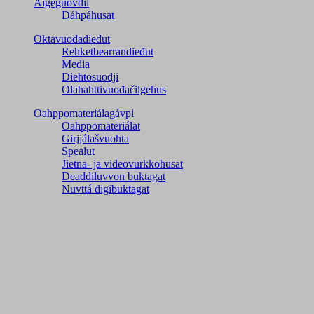
Áigeguovdil
Dáhpáhusat
Oktavuođadieđut
Rehketbearrandieđut
Media
Diehtosuodji
Olahahttivuođačilgehus
Oahppomateriálagávpi
Oahppomateriálat
Girjjálašvuohta
Spealut
Jietna- ja videovurkkohusat
Deaddiluvvon buktagat
Nuvttá digibuktagat