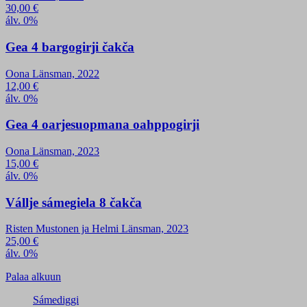
30,00
€
álv. 0%
Gea 4 bargogirji čakča
Oona Länsman, 2022
12,00
€
álv. 0%
Gea 4 oarjesuopmana oahppogirji
Oona Länsman, 2023
15,00
€
álv. 0%
Vállje sámegiela 8 čakča
Risten Mustonen ja Helmi Länsman, 2023
25,00
€
álv. 0%
Palaa alkuun
Sámediggi