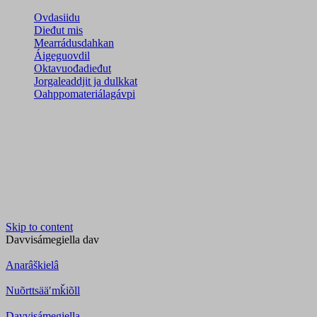
Ovdasiidu
Dieđut mis
Mearrádusdahkan
Áigeguovdil
Oktavuođadieđut
Jorgaleaddjit ja dulkkat
Oahppomateriálagávpi
Skip to content
Davvisámegiella
dav
Anarâškielâ
Nuõrttsääʹmǩiõll
Davvisámegiella