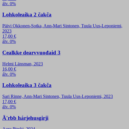
álv. 0%
Lohkoleaika 2 čakča
Päivi Okkonen-Sotka, Ann-Mari Sintonen, Tuula Uus-Leponiemi,
2023
17,00
€
álv. 0%
Cealkke dearvvuođaid 3
Helmi Länsman, 2023
16,00
€
álv. 0%
Lohkoleaika 3 čakča
Sari Rinne, Ann-Mari Sintonen, Tuula Uus-Leponiemi, 2023
17,00
€
álv. 0%
Äʹrbb hárjehusgirji
Aura Pieski, 2024