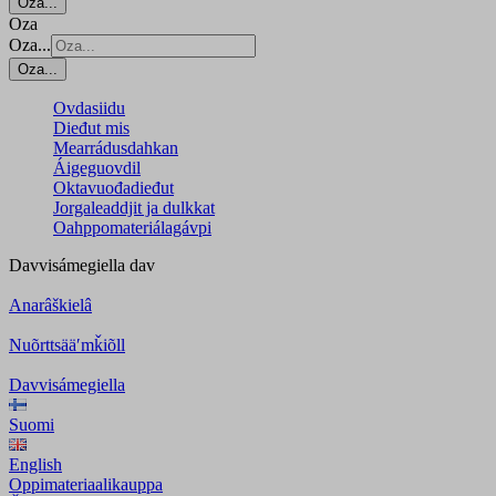
Oza...
Oza
Oza...
Oza...
Ovdasiidu
Dieđut mis
Mearrádusdahkan
Áigeguovdil
Oktavuođadieđut
Jorgaleaddjit ja dulkkat
Oahppomateriálagávpi
Davvisámegiella
dav
Anarâškielâ
Nuõrttsääʹmǩiõll
Davvisámegiella
Suomi
English
Oppimateriaalikauppa