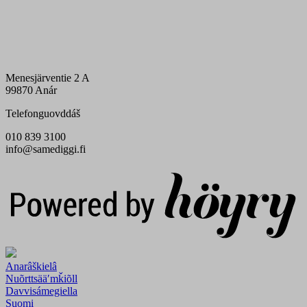
Menesjärventie 2 A
99870 Anár
Telefonguovddáš
010 839 3100
info@samediggi.fi
Digi- ja mainostoimisto Höyry Rovaniemi ja Oulu
Anarâškielâ
Nuõrttsääʹmǩiõll
Davvisámegiella
Suomi