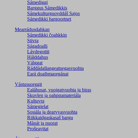
Sámediggi
Barggus Sámedikkis
Sámekulturguovddáš Sajos
Sámedikki bargoortnet
Mearrádusdahkan
Sámedikki čoahkkin
Stivra
Ságadoalli
Lávdegottit
Hálddahus
Válggat
Ráđđádallangeatnegas­vuohta
Eará doaibmaorgánat
Vástusuorggit
Ealáhusat, vuoigatvuohta ja biras
Skuvlen ja oahppamateriála
Kultuvra
Sámegielat
Sosiála ja dearvvasvuohta
Riikkaidgaskasaš bargu
Mánát ja nuorat
Prošeavttat