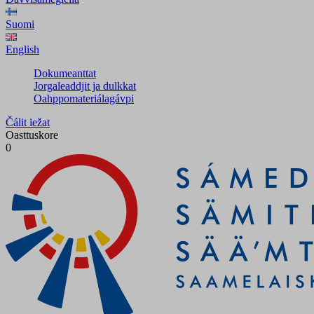
Suomi
English
Dokumeanttat
Jorgaleaddjit ja dulkkat
Oahppomateriálagávpi
Čálit iežat
Oasttuskore
0