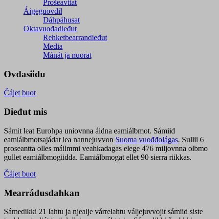
Prošeavttat
Áigeguovdil
Dáhpáhusat
Oktavuođadieđut
Rehketbearrandieđut
Media
Mánát ja nuorat
Ovdasiidu
Čájet buot
Dieđut mis
Sámit leat Eurohpa uniovnna áidna eamiálbmot. Sámiid
eamiálbmotsajádat lea nannejuvvon
Suoma vuođđolágas
. Sullii 6
proseantta olles máilmmi veahkadagas elege 476 miljovnna olbmo
gullet eamiálbmogiidda. Eamiálbmogat ellet 90 sierra riikkas.
Čájet buot
Mearrádusdahkan
Sámedikki 21 lahtu ja njealje várrelahtu váljejuvvojit sámiid siste