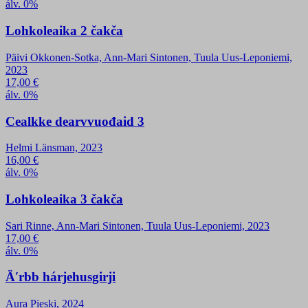
álv. 0%
Lohkoleaika 2 čakča
Päivi Okkonen-Sotka, Ann-Mari Sintonen, Tuula Uus-Leponiemi,
2023
17,00
€
álv. 0%
Cealkke dearvvuođaid 3
Helmi Länsman, 2023
16,00
€
álv. 0%
Lohkoleaika 3 čakča
Sari Rinne, Ann-Mari Sintonen, Tuula Uus-Leponiemi, 2023
17,00
€
álv. 0%
Äʹrbb hárjehusgirji
Aura Pieski, 2024