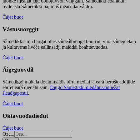
juohke njealját jagi dollojuvvon válggain. Sámedikki čoahkkin
ovddasta Sámedikki bajimuš mearridanválddi.
Čájet buot
Vástusuorggit
Sámedikkis mii bargat olles sámeálbmoga buorrin, vuoi sámegielain
ja kultuvrras livčče eallinsadji maiddái boahttevuođas.
Čájet buot
Áigeguovdil
Sámediggi muitala doaimmaidis birra mediai ja eará berošteaddjiide
earret eará dieđáhusain.
Diŋgo Sámedikki dieđáhusaid iežat
šleađgapostii
.
Čájet buot
Oktavuođadieđut
Čájet buot
Oza...