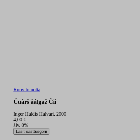
Ruovttoluotta
Čuârš ââlgaž Čii
Inger Haldis Halvari, 2000
4,00
€
álv. 0%
Čuârš
Lasit oasttusgorii
ââlgaž