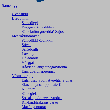
Sámediggi
Ovdasiidu
Dieđut mis
Sámediggi
Barggus Sámedikkis
Sámekulturguovddáš Sajos
Mearrádusdahkan
Sámedikki čoahkkin
Stivra
Ságadoalli
Lávdegottit
Hálddahus
Válggat
Ráđđádallangeatnegas­vuohta
Eará doaibmaorgánat
Vástusuorggit
Ealáhusat, vuoigatvuohta ja biras
Skuvlen ja oahppamateriála
Kultuvra
Sámegielat
Sosiála ja dearvvasvuohta
Riikkaidgaskasaš bargu
Mánát ja nuorat