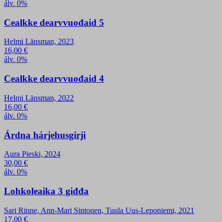
álv. 0%
Cealkke dearvvuođaid 5
Helmi Länsman, 2023
16,00
€
álv. 0%
Cealkke dearvvuođaid 4
Helmi Länsman, 2022
16,00
€
álv. 0%
Árdna hárjehusgirji
Aura Pieski, 2024
30,00
€
álv. 0%
Lohkoleaika 3 giđđa
Sari Rinne, Ann-Mari Sintonen, Tuula Uus-Leponiemi, 2021
17,00
€