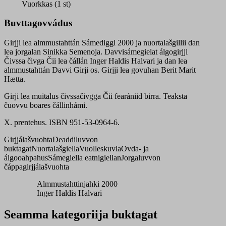
Čii
Vuorkkas (1 st)
quantity
Buvttagovvádus
Girjji lea almmustahttán Sámediggi 2000 ja nuortalašgillii dan
lea jorgalan Sinikka Semenoja. Davvisámegielat álgogirjji
Čivssa čivga Čii lea čállán Inger Haldis Halvari ja dan lea
almmustahttán Davvi Girji os. Girjji lea govuhan Berit Marit
Hætta.
Girji lea muitalus čivssačivgga Čii fearániid birra. Teaksta
čuovvu boares čállinhámi.
X. prentehus. ISBN 951-53-0964-6.
Girjjálašvuohta
Deaddiluvvon
buktagat
Nuortalašgiella
Vuolleskuvla
Ovda- ja
álgooahpahus
Sámegiella eatnigiellan
Jorgaluvvon
čáppagirjjálašvuohta
Almmustahttinjahki 2000
Inger Haldis Halvari
Seamma kategoriija buktagat