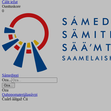
Čálit iežat
Oasttuskore
0
Sámediggi
Oza...
Oza...
Oza
Oahppomateriálagávpi
Čuârš ââlgaž Čii