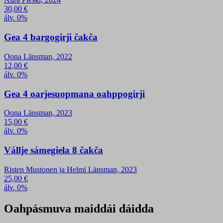
30,00
€
álv. 0%
Gea 4 bargogirji čakča
Oona Länsman, 2022
12,00
€
álv. 0%
Gea 4 oarjesuopmana oahppogirji
Oona Länsman, 2023
15,00
€
álv. 0%
Vállje sámegiela 8 čakča
Risten Mustonen ja Helmi Länsman, 2023
25,00
€
álv. 0%
Oahpásmuva maiddái dáidda