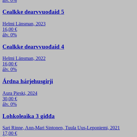
álv. 0%
Cealkke dearvvuođaid 5
Helmi Länsman, 2023
16,00
€
álv. 0%
Cealkke dearvvuođaid 4
Helmi Länsman, 2022
16,00
€
álv. 0%
Árdna hárjehusgirji
Aura Pieski, 2024
30,00
€
álv. 0%
Lohkoleaika 3 giđđa
Sari Rinne, Ann-Mari Sintonen, Tuula Uus-Leponiemi, 2021
17,00
€