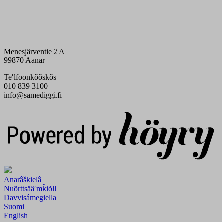
Menesjärventie 2 A
99870 Aanar
Teʹlfoonkõõskõs
010 839 3100
info@samediggi.fi
Digi- ja mainostoimisto Höyry Rovaniemi ja Oulu
Anarâškielâ
Nuõrttsääʹmǩiõll
Davvisámegiella
Suomi
English