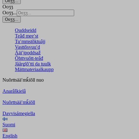
Ooʒʒ...
Ooʒʒ
Ooʒʒ...
Ooʒʒ...
Ouddseidd
Teâđ meeʹst
Tuʹmmstõktuâjj
Vasttõsvuuʹd
Ääiʹjpoddsaž
Õhttvuõtt-teâđ
Jåårǥlõʹtti da tuulk
Mättmateriaalkaupp
Nuõrttsääʹmǩiõll
nuo
Anarâškielâ
Nuõrttsääʹmǩiõll
Davvisámegiella
Suomi
English