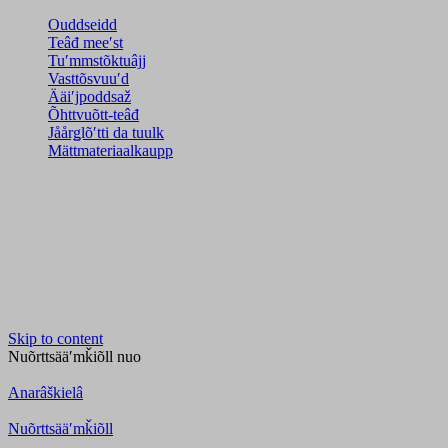
Ouddseidd
Teâđ meeʹst
Tuʹmmstõktuâjj
Vasttõsvuuʹd
Ääiʹjpoddsaž
Õhttvuõtt-teâđ
Jåårǥlõʹtti da tuulk
Mättmateriaalkaupp
Skip to content
Nuõrttsääʹmǩiõll
nuo
Anarâškielâ
Nuõrttsääʹmǩiõll