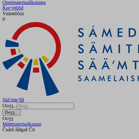
Oppimateriaalikauppa
Ǩeeʹrjtõõđ
Vuästtõõzz
0
Sääʹmteʹǧǧ
Ooʒʒ...
Ooʒʒ...
Ooʒʒ
Mättmateriaalkaupp
Čuârš ââlgaž Čii