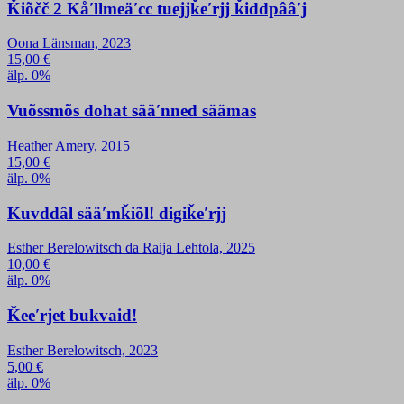
Ǩiõčč 2 Kåʹllmeäʹcc tuejjǩeʹrjj ǩiđđpââʹj
Oona Länsman, 2023
15,00
€
älp. 0%
Vuõssmõs dohat sääʹnned säämas
Heather Amery, 2015
15,00
€
älp. 0%
Kuvddâl sääʹmǩiõl! digiǩeʹrjj
Esther Berelowitsch da Raija Lehtola, 2025
10,00
€
älp. 0%
Ǩeeʹrjet bukvaid!
Esther Berelowitsch, 2023
5,00
€
älp. 0%