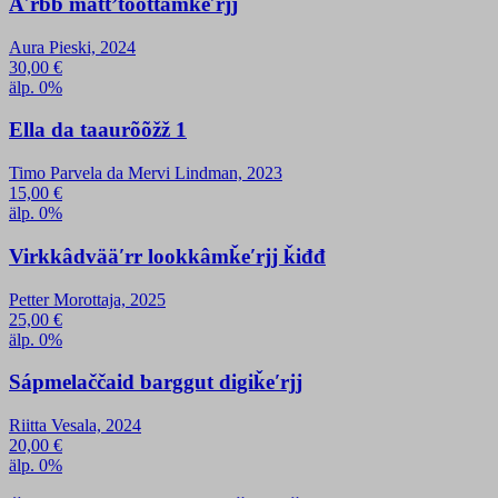
Äʹrbb mättʼtõõttâmǩeʹrjj
Aura Pieski, 2024
30,00
€
älp. 0%
Ella da taaurõõžž 1
Timo Parvela da Mervi Lindman, 2023
15,00
€
älp. 0%
Virkkâdvääʹrr lookkâmǩeʹrjj ǩiđđ
Petter Morottaja, 2025
25,00
€
älp. 0%
Sápmelaččaid barggut digiǩeʹrjj
Riitta Vesala, 2024
20,00
€
älp. 0%