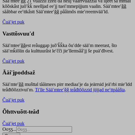
Sääʹmteeʹǧǧ 21 vuäzzliʹžžed da nellj väärrvuäzzla vaʹlljeet säʹmmlai
kõõskâst juõʹǩǩ neelljad eeʹjj tueiʹmmepijjum vaalin. Sääʹmteeʹǧǧ
sååbbar eeʹttkâstt Sääʹmteeʹǧǧ pââimõs mieʹrreemvääʹld.
Čuäʹjet puk
Vasttõsvuuʹd
Sääʹmteeʹǧǧest
reâuggap
juõʹǩǩka
õuʹdde
sääʹm meer
ast
, što
sääʹmǩiõlin da kulttuurâst leʹčči jieʹllemsââʹjj še puäʹđlvest.
Čuäʹjet puk
Ääiʹjpoddsaž
Sääʹmteʹǧǧ mušttal tååimees pirr mediaaʹje da jeärrsid jeäʹrbi mieʹldd
teâđtõõzzivuiʹm.
Tiʹlle Sääʹmteeʹǧǧ teâđtõõzzid jiijjad neʹttpååšta
.
Čuäʹjet puk
Õhttvuõtt-teâđ
Čuäʹjet puk
Ooʒʒ...