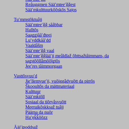
Reâuggmen Sääʹmteeʹǧǧest
Sääʹmkulttuurkõõskõs Sajos
Tuʹmmstõktuâjj
Sääʹmteeʹǧǧ sååbbar
Halltõs
Saaǥǥjååʹđteei
Luʹvddkååʹdd
Vaaldâšm
Sääʹmteʹǧǧ vaal
Sääʹmteʹǧǧlääʹjj meâldlaž õhttsažtåimmam- da
saǥstõõllâmõõlǥtõs
Jeeʹres tåimmorgaan
Vasttõsvuuʹd
Jieʹllemvueʹjj, vuõiggâdvuõtt da pirrõs
Škooultõs da mättmateriaal
Kulttuur
Sääʹmǩiõll
Sosiaal da tiõrvâsvuõtt
Meeraikõskksaž tuâjj
Päärna da nuõr
Haʹŋǩǩõõzz
Ääiʹjpoddsaž