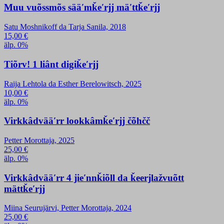
Muu vuõssmõs sääʹmǩeʹrjj mäʹttǩeʹrjj
Satu Moshnikoff da Tarja Sanila, 2018
15,00
€
älp. 0%
Tiõrv! 1 liânt digiǩeʹrjj
Raija Lehtola da Esther Berelowitsch, 2025
10,00
€
älp. 0%
Virkkâdvääʹrr lookkâmǩeʹrjj čõhčč
Petter Morottaja, 2025
25,00
€
älp. 0%
Virkkâdvääʹrr 4 jieʹnnǩiõll da ǩeerjlažvuõtt
mättǩeʹrjj
Miina Seurujärvi, Petter Morottaja, 2024
25,00
€