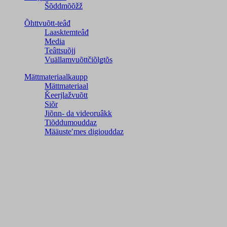
Šõddmõõžž
Õhttvuõtt-teâđ
Laasktemteâđ
Media
Teâttsuõjj
Vuällamvuõttčiõlǥtõs
Mättmateriaalkaupp
Mättmateriaal
Ǩeerjlažvuõtt
Siõr
Jiõnn- da videoruâkk
Tiõddumouddaz
Määusteʹmes digiouddaz