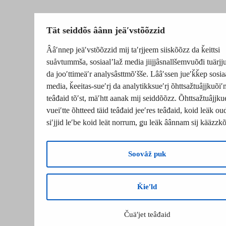
Tät seiddõs âânn jeäʹvstõõzzid
Ââʹnnep jeäʹvstõõzzid mij taʹrjjeem siiskõõzz da ǩeittsi
suåvtummša, sosiaalʼlaž media jiijjâsnallšemvuõđi tuärj
da jooʹttimeäʹr analysâsttmõʹšše. Lââʹssen jueʹǩǩep sosia
media, ǩeeitas-sueʹrj da analytikksueʹrj õhttsažtuâjjkuõiʹ
teâđaid tõʹst, mäʹhtt aanak mij seiddõõzz. Õhttsažtuâjjku
vueiʹtte õhtteed täid teâđaid jeeʹres teâđaid, koid leäk o
siʹjjid leʹbe koid leät norrum, ǥu leäk âânnam sij kääzzk
Soovâž puk
Ǩieʹld
Čuäʹjet teâđaid