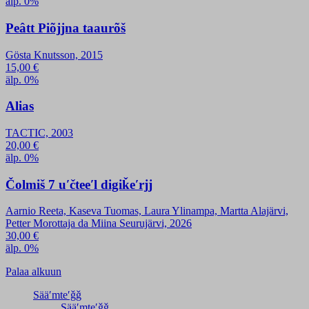
älp. 0%
Peâtt Piõjjna taaurõš
Gösta Knutsson, 2015
15,00
€
älp. 0%
Alias
TACTIC, 2003
20,00
€
älp. 0%
Čolmiš 7 uʹčteeʹl digiǩeʹrjj
Aarnio Reeta, Kaseva Tuomas, Laura Ylinampa, Martta Alajärvi,
Petter Morottaja da Miina Seurujärvi, 2026
30,00
€
älp. 0%
Palaa alkuun
Sääʹmteʹǧǧ
Sääʹmteʹǧǧ