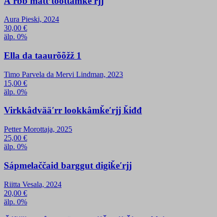
Äʹrbb mättʼtõõttâmǩeʹrjj
Aura Pieski, 2024
30,00
€
älp. 0%
Ella da taaurõõžž 1
Timo Parvela da Mervi Lindman, 2023
15,00
€
älp. 0%
Virkkâdvääʹrr lookkâmǩeʹrjj ǩiđđ
Petter Morottaja, 2025
25,00
€
älp. 0%
Sápmelaččaid barggut digiǩeʹrjj
Riitta Vesala, 2024
20,00
€
älp. 0%