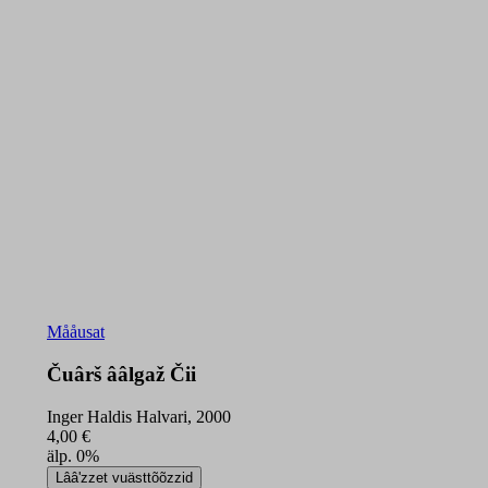
Mååusat
Čuârš ââlgaž Čii
Inger Haldis Halvari, 2000
4,00
€
älp. 0%
Čuârš
Lââʹzzet vuästtõõzzid