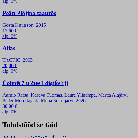
älp. 0%
Peâtt Piõjjna taaurõš
Gösta Knutsson, 2015
15,00
€
älp. 0%
Alias
TACTIC, 2003
20,00
€
älp. 0%
Čolmiš 7 uʹčteeʹl digiǩeʹrjj
Aarnio Reeta, Kaseva Tuomas, Laura Ylinampa, Martta Alajärvi,
Petter Morottaja da Miina Seurujärvi, 2026
30,00
€
älp. 0%
Tobdstõõđ še täid