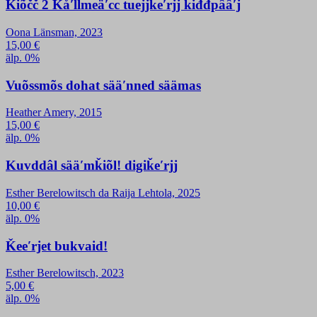
Ǩiõčč 2 Kåʹllmeäʹcc tuejjǩeʹrjj ǩiđđpââʹj
Oona Länsman, 2023
15,00
€
älp. 0%
Vuõssmõs dohat sääʹnned säämas
Heather Amery, 2015
15,00
€
älp. 0%
Kuvddâl sääʹmǩiõl! digiǩeʹrjj
Esther Berelowitsch da Raija Lehtola, 2025
10,00
€
älp. 0%
Ǩeeʹrjet bukvaid!
Esther Berelowitsch, 2023
5,00
€
älp. 0%