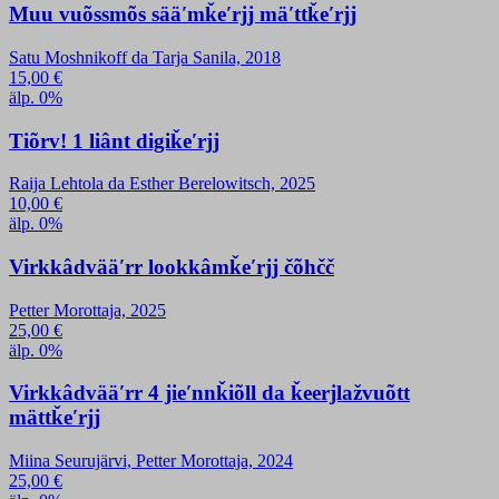
Muu vuõssmõs sääʹmǩeʹrjj mäʹttǩeʹrjj
Satu Moshnikoff da Tarja Sanila, 2018
15,00
€
älp. 0%
Tiõrv! 1 liânt digiǩeʹrjj
Raija Lehtola da Esther Berelowitsch, 2025
10,00
€
älp. 0%
Virkkâdvääʹrr lookkâmǩeʹrjj čõhčč
Petter Morottaja, 2025
25,00
€
älp. 0%
Virkkâdvääʹrr 4 jieʹnnǩiõll da ǩeerjlažvuõtt
mättǩeʹrjj
Miina Seurujärvi, Petter Morottaja, 2024
25,00
€