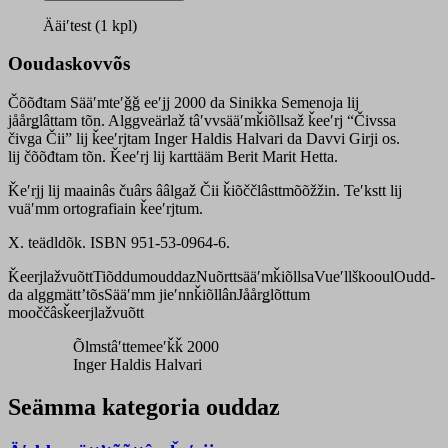
ââlgaž
Čii
Ääiʹtest (1 kpl)
quantity
Ooudaskovvõs
Čõõđtam Sääʹmteʹǧǧ eeʹjj 2000 da Sinikka Semenoja lij
jåårǥlâttam tõn. Alggveärlaž tâʹvvsääʹmǩiõllsaž ǩeeʹrj “Čivssa
čivga Čii” lij ǩeeʹrjtam Inger Haldis Halvari da Davvi Girji os.
lij čõõđtam tõn. Ǩeeʹrj lij karttääm Berit Marit Hetta.
Ǩeʹrjj lij maainâs čuârs ââlgaž Čii ǩiõččlâsttmõõžžin. Teʹkstt lij
vuäʹmm ortografiain ǩeeʹrjtum.
X. teädldõk. ISBN 951-53-0964-6.
Ǩeerjlažvuõtt
Tiõddumouddaz
Nuõrttsääʹmǩiõllsa
Vueʹllškooul
Oudd-
da alggmättʼtõs
Sääʹmm jieʹnnǩiõllân
Jåårǥlõttum
mooččâsǩeerjlažvuõtt
Õlmstâʹttemeeʹǩǩ 2000
Inger Haldis Halvari
Seämma kategoria ouddaz