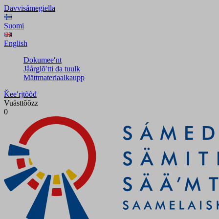
Davvisámegiella
Suomi
English
Dokumeeʹnt
Jåårǥlõʹtti da tuulk
Mättmateriaalkaupp
Ǩeeʹrjtõõđ
Vuästtõõzz
0