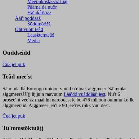
Meeraikõskksaž tuâjj
Päärna da nuõr
Haʹŋǩǩõõzz
Ääiʹjpoddsaž
Šõddmõõžž
Õhttvuõtt-teâđ
Laasktemteâđ
Media
Ouddseidd
Čuäʹjet puk
Teâđ meeʹst
Säʹmmla liâ Euroopp unioon vuuʹd oʹdinak alggmeer. Säʹmmlai
alggmeersââʹjj lij juʹn raavuum
Lääʹdd vuâđđlääʹjjest
. Nuʹt 6
proseeʹnt veeʹzz maaiʹlm naroodâst leʹbe 476 miljoon oummu koʹlle
alggmeeraid. Alggmeer jeäʹlle 90 jeeʹres riikk vuuʹdest.
Čuäʹjet puk
Tuʹmmstõktuâjj