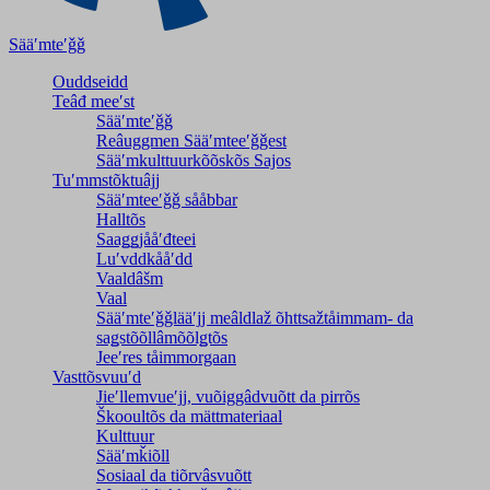
Sääʹmteʹǧǧ
Ouddseidd
Teâđ meeʹst
Sääʹmteʹǧǧ
Reâuggmen Sääʹmteeʹǧǧest
Sääʹmkulttuurkõõskõs Sajos
Tuʹmmstõktuâjj
Sääʹmteeʹǧǧ sååbbar
Halltõs
Saaǥǥjååʹđteei
Luʹvddkååʹdd
Vaaldâšm
Vaal
Sääʹmteʹǧǧlääʹjj meâldlaž õhttsažtåimmam- da
saǥstõõllâmõõlǥtõs
Jeeʹres tåimmorgaan
Vasttõsvuuʹd
Jieʹllemvueʹjj, vuõiggâdvuõtt da pirrõs
Škooultõs da mättmateriaal
Kulttuur
Sääʹmǩiõll
Sosiaal da tiõrvâsvuõtt