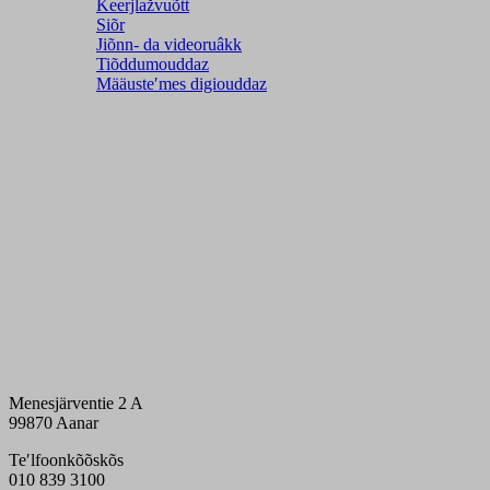
Ǩeerjlažvuõtt
Siõr
Jiõnn- da videoruâkk
Tiõddumouddaz
Määusteʹmes digiouddaz
Menesjärventie 2 A
99870 Aanar
Teʹlfoonkõõskõs
010 839 3100