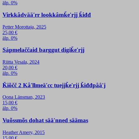
älp. 0%
Virkkâdvääʹrr lookkâmǩeʹrjj ǩiđđ
Petter Morottaja, 2025
25,00
€
älp. 0%
Sápmelaččaid barggut digiǩeʹrjj
Riitta Vesala, 2024
20,00
€
älp. 0%
Ǩiõčč 2 Kåʹllmeäʹcc tuejjǩeʹrjj ǩiđđpââʹj
Oona Länsman, 2023
15,00
€
älp. 0%
Vuõssmõs dohat sääʹnned säämas
Heather Amery, 2015
15,00
€