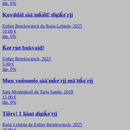
älp. 0%
Kuvddâl sääʹmǩiõl! digiǩeʹrjj
Esther Berelowitsch da Raija Lehtola, 2025
10,00
€
älp. 0%
Ǩeeʹrjet bukvaid!
Esther Berelowitsch, 2023
5,00
€
älp. 0%
Muu vuõssmõs sääʹmǩeʹrjj mäʹttǩeʹrjj
Satu Moshnikoff da Tarja Sanila, 2018
15,00
€
älp. 0%
Tiõrv! 1 liânt digiǩeʹrjj
Raija Lehtola da Esther Berelowitsch, 2025
10,00
€