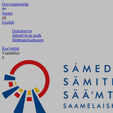
Davvisámegiella
Suomi
English
Dokumeeʹnt
Jåårǥlõʹtti da tuulk
Mättmateriaalkaupp
Ǩeeʹrjtõõđ
Vuästtõõzz
0