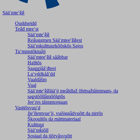
Sääʹmteʹǧǧ
Ouddseidd
Teâđ meeʹst
Sääʹmteʹǧǧ
Reâuggmen Sääʹmteeʹǧǧest
Sääʹmkulttuurkõõskõs Sajos
Tuʹmmstõktuâjj
Sääʹmteeʹǧǧ sååbbar
Halltõs
Saaǥǥjååʹđteei
Luʹvddkååʹdd
Vaaldâšm
Vaal
Sääʹmteʹǧǧlääʹjj meâldlaž õhttsažtåimmam- da
saǥstõõllâmõõlǥtõs
Jeeʹres tåimmorgaan
Vasttõsvuuʹd
Jieʹllemvueʹjj, vuõiggâdvuõtt da pirrõs
Škooultõs da mättmateriaal
Kulttuur
Sääʹmǩiõll
Sosiaal da tiõrvâsvuõtt