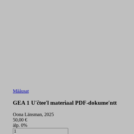
Mååusat
GEA 1 Uʹčteeʹl materiaal PDF-dokumeʹntt
Oona Länsman, 2025
50,00
€
älp. 0%
GEA