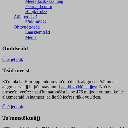
Meeraikõskksaž tuâjj
Päärna da nuõr
Haʹŋǩǩõõzz
Ääiʹjpoddsaž
Šõddmõõžž
Õhttvuõtt-teâđ
Laasktemteâđ
Media
Ouddseidd
Čuäʹjet puk
Teâđ meeʹst
Säʹmmla liâ Euroopp unioon vuuʹd oʹdinak alggmeer. Säʹmmlai
alggmeersââʹjj lij juʹn raavuum
Lääʹdd vuâđđlääʹjjest
. Nuʹt 6
proseeʹnt veeʹzz maaiʹlm naroodâst leʹbe 476 miljoon oummu koʹlle
alggmeeraid. Alggmeer jeäʹlle 90 jeeʹres riikk vuuʹdest.
Čuäʹjet puk
Tuʹmmstõktuâjj