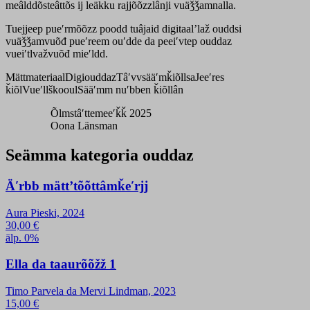
meâlddõsteâttõs ij leäkku rajjõõzzlânji vuäǯǯamnalla.
Tuejjeep pueʹrmõõzz poodd tuâjaid digitaalʼlaž ouddsi
vuäǯǯamvuõđ pueʹreem ouʹdde da peeiʹvtep ouddaz
vueiʹtlvažvuõđ mieʹldd.
Mättmateriaal
Digiouddaz
Tâʹvvsääʹmǩiõllsa
Jeeʹres
ǩiõl
Vueʹllškooul
Sääʹmm nuʹbben ǩiõllân
Õlmstâʹttemeeʹǩǩ 2025
Oona Länsman
Seämma kategoria ouddaz
Äʹrbb mättʼtõõttâmǩeʹrjj
Aura Pieski, 2024
30,00
€
älp. 0%
Ella da taaurõõžž 1
Timo Parvela da Mervi Lindman, 2023
15,00
€