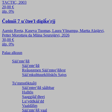
TACTIC, 2003
20,00
€
älp. 0%
Čolmiš 7 uʹčteeʹl digiǩeʹrjj
Aarnio Reeta, Kaseva Tuomas, Laura Ylinampa, Martta Alajärvi,
Petter Morottaja da Miina Seurujärvi, 2026
30,00
€
älp. 0%
Palaa alkuun
Sääʹmteʹǧǧ
Sääʹmteʹǧǧ
Reâuggmen Sääʹmteeʹǧǧest
Sääʹmkulttuurkõõskõs Sajos
Tuʹmmstõktuâjj
Sääʹmteeʹǧǧ sååbbar
Halltõs
Saaǥǥjååʹđteei
Luʹvddkååʹdd
Vaaldâšm
Sääʹmteʹǧǧ vaal