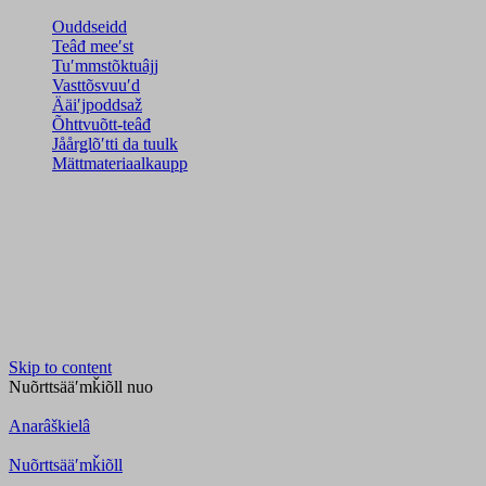
Ouddseidd
Teâđ meeʹst
Tuʹmmstõktuâjj
Vasttõsvuuʹd
Ääiʹjpoddsaž
Õhttvuõtt-teâđ
Jåårǥlõʹtti da tuulk
Mättmateriaalkaupp
Skip to content
Nuõrttsääʹmǩiõll
nuo
Anarâškielâ
Nuõrttsääʹmǩiõll