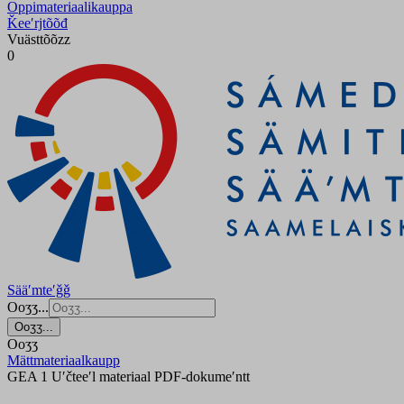
Oppimateriaalikauppa
Ǩeeʹrjtõõđ
Vuästtõõzz
0
Sääʹmteʹǧǧ
Ooʒʒ...
Ooʒʒ...
Ooʒʒ
Mättmateriaalkaupp
GEA 1 Uʹčteeʹl materiaal PDF-dokumeʹntt