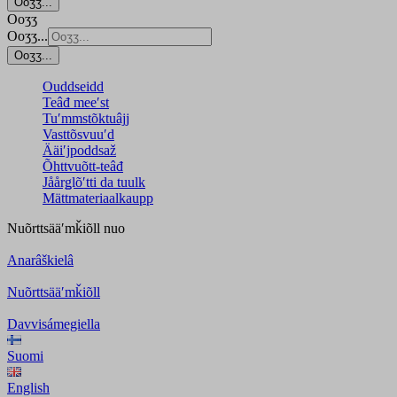
Ooʒʒ...
Ooʒʒ
Ooʒʒ...
Ooʒʒ...
Ouddseidd
Teâđ meeʹst
Tuʹmmstõktuâjj
Vasttõsvuuʹd
Ääiʹjpoddsaž
Õhttvuõtt-teâđ
Jåårǥlõʹtti da tuulk
Mättmateriaalkaupp
Nuõrttsääʹmǩiõll
nuo
Anarâškielâ
Nuõrttsääʹmǩiõll
Davvisámegiella
Suomi
English