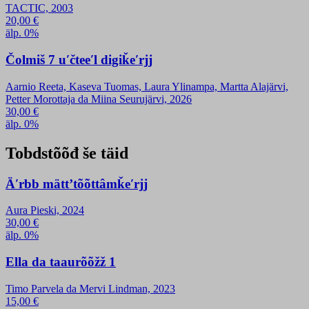
TACTIC, 2003
20,00
€
älp. 0%
Čolmiš 7 uʹčteeʹl digiǩeʹrjj
Aarnio Reeta, Kaseva Tuomas, Laura Ylinampa, Martta Alajärvi,
Petter Morottaja da Miina Seurujärvi, 2026
30,00
€
älp. 0%
Tobdstõõđ še täid
Äʹrbb mättʼtõõttâmǩeʹrjj
Aura Pieski, 2024
30,00
€
älp. 0%
Ella da taaurõõžž 1
Timo Parvela da Mervi Lindman, 2023
15,00
€