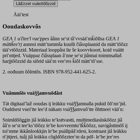
1
Lââʹzzet vuästtõõzzid
Uʹčteeʹl
materiaal
Ääiʹtest
PDF-
dokumeʹntt
Ooudaskovvõs
quantity
GEA 1
uʹčteeʹl vueʹppes
âânn seʹst tâʹvvsääʹmǩiõllsa
GEA 1
mättǩeeʹrj
aunnsi mättʼtummša kuulli čiâssplaanid da mättʼtõõzz
tääʹvtõõzzid. Materiaal looppâst lie še koovvkoort, koid vuäitt
priʹnttjed. Vuäppaz čiâssplaan âʹnne seʹst jiânnai toimmsallaš
harjjtõõzzid da siõrid sääʹm veeʹres ǩiõl mättʼtõʹsse.
2. oođuum õõlmtõs. ISBN 978-952-441-625-2.
Vuâmmšõs vuäǯǯamvuõđâst
Tät digitaalʼlaž ooudas ij leäkku vuäǯǯamnalla pukid õõʹnnʼjid.
Ouddsest vueiʹtte leeʹd näkam vuäǯǯamvuõʹtte õhttneei vääʹn:
Snimldõõǥǥin jiâ leäkku teʹksttvastti, multimediasiiskõõzz jiâ
ââʹn seʹst teeʹksʼtõõzz leʹbe kovveemtuʹlǩǩõõzz, navigâsttmõš ij
toiʹmme ikkânlookkjin leʹbe puällpååʹrdest, kontraast jiâ leäkku
riʹjttjeei, tuâj jiâ leäkku cõgldõõzzteeʹm da pdf- leʹbe jeeʹres