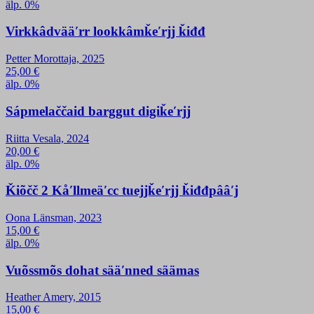
älp. 0%
Virkkâdvääʹrr lookkâmǩeʹrjj ǩiđđ
Petter Morottaja, 2025
25,00
€
älp. 0%
Sápmelaččaid barggut digiǩeʹrjj
Riitta Vesala, 2024
20,00
€
älp. 0%
Ǩiõčč 2 Kåʹllmeäʹcc tuejjǩeʹrjj ǩiđđpââʹj
Oona Länsman, 2023
15,00
€
älp. 0%
Vuõssmõs dohat sääʹnned säämas
Heather Amery, 2015
15,00
€