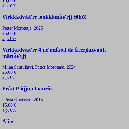
10,00
€
älp. 0%
Virkkâdvääʹrr lookkâmǩeʹrjj čõhčč
Petter Morottaja, 2025
25,00
€
älp. 0%
Virkkâdvääʹrr 4 jieʹnnǩiõll da ǩeerjlažvuõtt
mättǩeʹrjj
Miina Seurujärvi, Petter Morottaja, 2024
25,00
€
älp. 0%
Peâtt Piõjjna taaurõš
Gösta Knutsson, 2015
15,00
€
älp. 0%
Alias