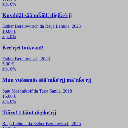
älp. 0%
Kuvddâl sääʹmǩiõl! digiǩeʹrjj
Esther Berelowitsch da Raija Lehtola, 2025
10,00
€
älp. 0%
Ǩeeʹrjet bukvaid!
Esther Berelowitsch, 2023
5,00
€
älp. 0%
Muu vuõssmõs sääʹmǩeʹrjj mäʹttǩeʹrjj
Satu Moshnikoff da Tarja Sanila, 2018
15,00
€
älp. 0%
Tiõrv! 1 liânt digiǩeʹrjj
Raija Lehtola da Esther Berelowitsch, 2025