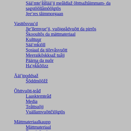
Sääʹmteʹǧǧlääʹjj meâldlaž õhttsažtåimmam- da
saǥstõõllâmõõlǥtõs
Jeeʹres tåimmorgaan
Vasttõsvuuʹd
Jieʹllemvueʹjj, vuõiggâdvuõtt da pirrõs
Škooultõs da mättmateriaal
Kulttuur
Sääʹmǩiõll
Sosiaal da tiõrvâsvuõtt
Meeraikõskksaž tuâjj
Päärna da nuõr
Haʹŋǩǩõõzz
Ääiʹjpoddsaž
Šõddmõõžž
Õhttvuõtt-teâđ
Laasktemteâđ
Media
Teâttsuõjj
Vuällamvuõttčiõlǥtõs
Mättmateriaalkaupp
Mättmateriaal