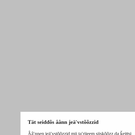
Tät seiddõs âânn jeäʹvstõõzzid
Ââʹnnep jeäʹvstõõzzid mij taʹrjjeem siiskõõzz da ǩeittsi