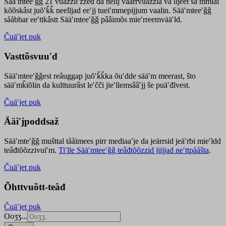
Sääʹmteeʹǧǧ 21 vuäzzliʹžžed da nellj väärrvuäzzla vaʹlljeet säʹmmlai
kõõskâst juõʹǩǩ neelljad eeʹjj tueiʹmmepijjum vaalin. Sääʹmteeʹǧǧ
sååbbar eeʹttkâstt Sääʹmteeʹǧǧ pââimõs mieʹrreemvääʹld.
Čuäʹjet puk
Vasttõsvuuʹd
Sääʹmteeʹǧǧest
reâuggap
juõʹǩǩka
õuʹdde
sääʹm meer
ast
, što
sääʹmǩiõlin da kulttuurâst leʹčči jieʹllemsââʹjj še puäʹđlvest.
Čuäʹjet puk
Ääiʹjpoddsaž
Sääʹmteʹǧǧ mušttal tååimees pirr mediaaʹje da jeärrsid jeäʹrbi mieʹldd
teâđtõõzzivuiʹm.
Tiʹlle Sääʹmteeʹǧǧ teâđtõõzzid jiijjad neʹttpååšta
.
Čuäʹjet puk
Õhttvuõtt-teâđ
Čuäʹjet puk
Ooʒʒ...