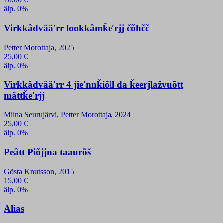
älp. 0%
Virkkâdvääʹrr lookkâmǩeʹrjj čõhčč
Petter Morottaja, 2025
25,00
€
älp. 0%
Virkkâdvääʹrr 4 jieʹnnǩiõll da ǩeerjlažvuõtt
mättǩeʹrjj
Miina Seurujärvi, Petter Morottaja, 2024
25,00
€
älp. 0%
Peâtt Piõjjna taaurõš
Gösta Knutsson, 2015
15,00
€
älp. 0%
Alias