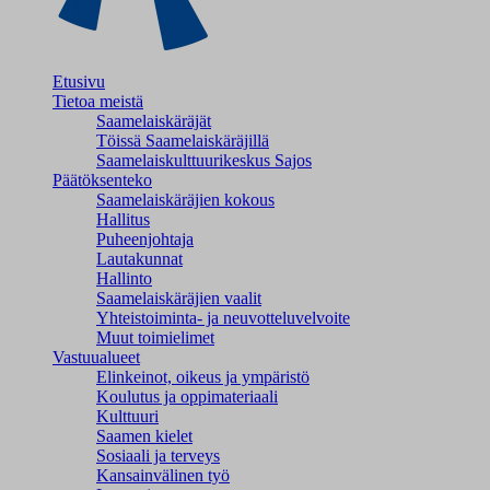
Etusivu
Tietoa meistä
Saamelaiskäräjät
Töissä Saamelaiskäräjillä
Saamelaiskulttuuri­keskus Sajos
Päätöksenteko
Saamelaiskäräjien kokous
Hallitus
Puheenjohtaja
Lautakunnat
Hallinto
Saamelaiskäräjien vaalit
Yhteistoiminta- ja neuvotteluvelvoite
Muut toimielimet
Vastuualueet
Elinkeinot, oikeus ja ympäristö
Koulutus ja oppimateriaali
Kulttuuri
Saamen kielet
Sosiaali ja terveys
Kansainvälinen työ