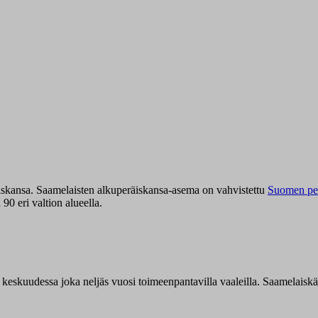
iskansa. Saamelaisten alkuperäiskansa-asema on vahvistettu
Suomen per
0 eri valtion alueella.
n keskuudessa joka neljäs vuosi toimeenpantavilla vaaleilla. Saamelaisk