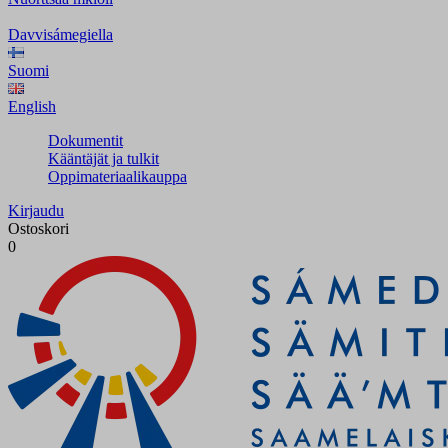
Davvisámegiella
Suomi
English
Dokumentit
Kääntäjät ja tulkit
Oppimateriaalikauppa
Kirjaudu
Ostoskori
0