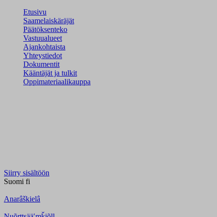
Etusivu
Saamelaiskäräjät
Päätöksenteko
Vastuualueet
Ajankohtaista
Yhteystiedot
Dokumentit
Kääntäjät ja tulkit
Oppimateriaalikauppa
Siirry sisältöön
Suomi
fi
Anarâškielâ
Nuõrttsääʹmǩiõll