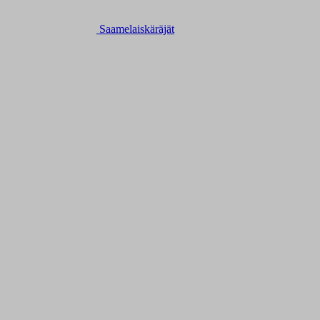
Saamelaiskäräjät