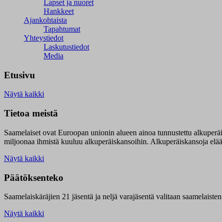
Lapset ja nuoret
Hankkeet
Ajankohtaista
Tapahtumat
Yhteystiedot
Laskutustiedot
Media
Etusivu
Näytä kaikki
Tietoa meistä
Saamelaiset ovat Euroopan unionin alueen ainoa tunnustettu alkuperä
miljoonaa ihmistä kuuluu alkuperäiskansoihin. Alkuperäiskansoja elää 9
Näytä kaikki
Päätöksenteko
Saamelaiskäräjien 21 jäsentä ja neljä varajäsentä valitaan saamelaiste
Näytä kaikki