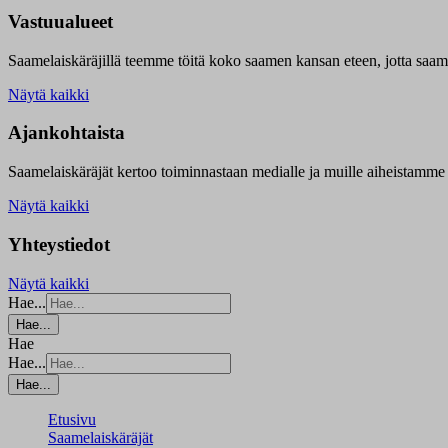
Vastuualueet
Saamelaiskäräjillä t
eemme töitä koko saamen kansan eteen, jotta saamen 
Näytä kaikki
Ajankohtaista
Saamelaiskäräjät kertoo toiminnastaan medialle ja muille aiheistamme 
Näytä kaikki
Yhteystiedot
Näytä kaikki
Hae...
Hae...
Hae
Hae...
Hae...
Etusivu
Saamelaiskäräjät