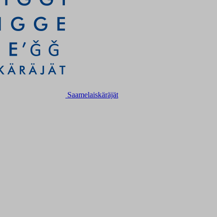
Saamelaiskäräjät