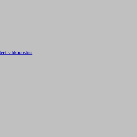
teet sähköpostiisi
.