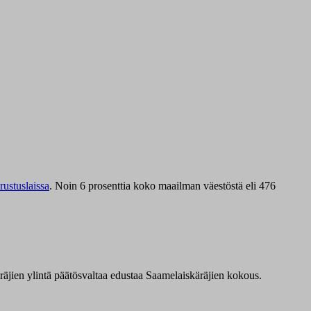
ustuslaissa
.
Noin 6 prosenttia koko maailman väestöstä eli 476
äräjien ylintä päätösvaltaa edustaa Saamelaiskäräjien kokous.