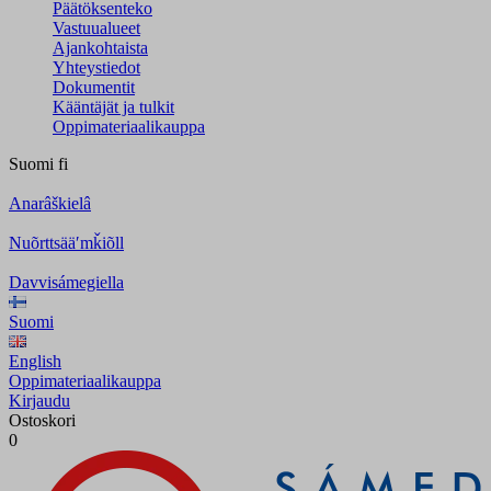
Päätöksenteko
Vastuualueet
Ajankohtaista
Yhteystiedot
Dokumentit
Kääntäjät ja tulkit
Oppimateriaalikauppa
Suomi
fi
Anarâškielâ
Nuõrttsääʹmǩiõll
Davvisámegiella
Suomi
English
Oppimateriaalikauppa
Kirjaudu
Ostoskori
0