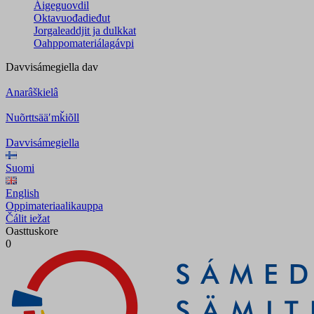
Áigeguovdil
Oktavuođadieđut
Jorgaleaddjit ja dulkkat
Oahppomateriálagávpi
Davvisámegiella
dav
Anarâškielâ
Nuõrttsääʹmǩiõll
Davvisámegiella
Suomi
English
Oppimateriaalikauppa
Čálit iežat
Oasttuskore
0