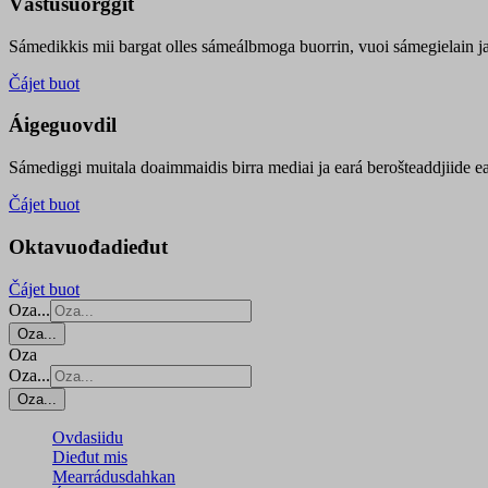
Vástusuorggit
Sámedikkis mii bargat olles sámeálbmoga buorrin, vuoi sámegielain ja 
Čájet buot
Áigeguovdil
Sámediggi muitala doaimmaidis birra mediai ja eará berošteaddjiide ea
Čájet buot
Oktavuođadieđut
Čájet buot
Oza...
Oza...
Oza
Oza...
Oza...
Ovdasiidu
Dieđut mis
Mearrádusdahkan