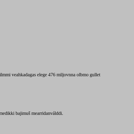
 máilmmi veahkadagas elege 476 miljovnna olbmo gullet
Sámedikki bajimuš mearridanválddi.