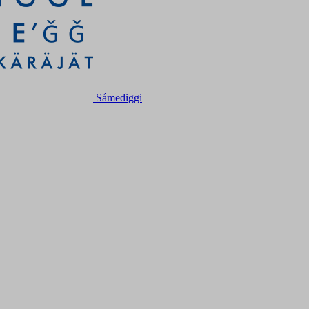
Sámediggi