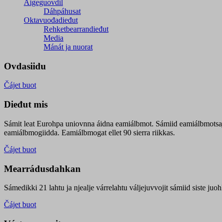
Áigeguovdil
Dáhpáhusat
Oktavuođadieđut
Rehketbearrandieđut
Media
Mánát ja nuorat
Ovdasiidu
Čájet buot
Dieđut mis
Sámit leat Eurohpa uniovnna áidna eamiálbmot. Sámiid eamiálbmotsa
eamiálbmogiidda. Eamiálbmogat ellet 90 sierra riikkas.
Čájet buot
Mearrádusdahkan
Sámedikki 21 lahtu ja njealje várrelahtu váljejuvvojit sámiid siste j
Čájet buot