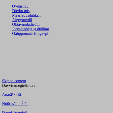
Ovdasiidu
Dieđut mis
Mearrádusdahkan
Áigeguovdil
Oktavuođadieđut
Jorgaleaddjit ja dulkkat
Oahppomateriálagávpi
Skip to content
Davvisámegiella
dav
Anarâškielâ
Nuõrttsääʹmǩiõll
Davvisámegiella