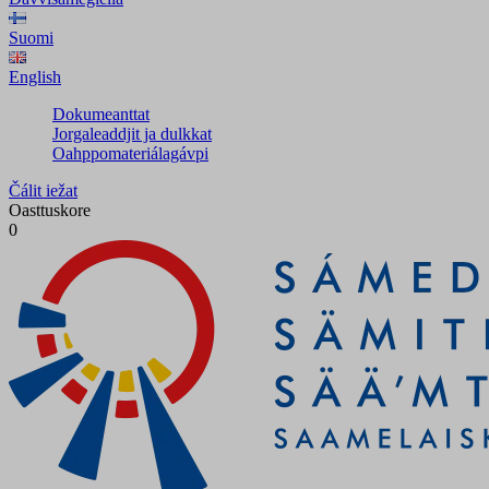
Suomi
English
Dokumeanttat
Jorgaleaddjit ja dulkkat
Oahppomateriálagávpi
Čálit iežat
Oasttuskore
0