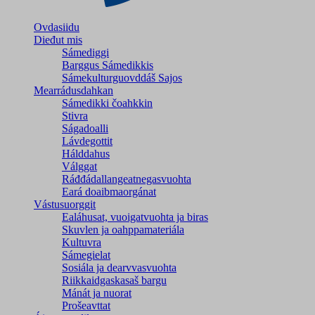
Ovdasiidu
Dieđut mis
Sámediggi
Barggus Sámedikkis
Sámekulturguovddáš Sajos
Mearrádusdahkan
Sámedikki čoahkkin
Stivra
Ságadoalli
Lávdegottit
Hálddahus
Válggat
Ráđđádallangeatnegas­vuohta
Eará doaibmaorgánat
Vástusuorggit
Ealáhusat, vuoigatvuohta ja biras
Skuvlen ja oahppamateriála
Kultuvra
Sámegielat
Sosiála ja dearvvasvuohta
Riikkaidgaskasaš bargu
Mánát ja nuorat
Prošeavttat