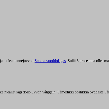
jádat lea nannejuvvon
Suoma vuođđolágas
. Sullii 6 proseantta olles
uohke njealját jagi dollojuvvon válggain. Sámedikki čoahkkin ovddasta 