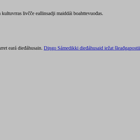
kultuvrras livčče eallinsadji maiddái boahttevuođas.
rret eará dieđáhusain.
Diŋgo Sámedikki dieđáhusaid iežat šleađgapostii