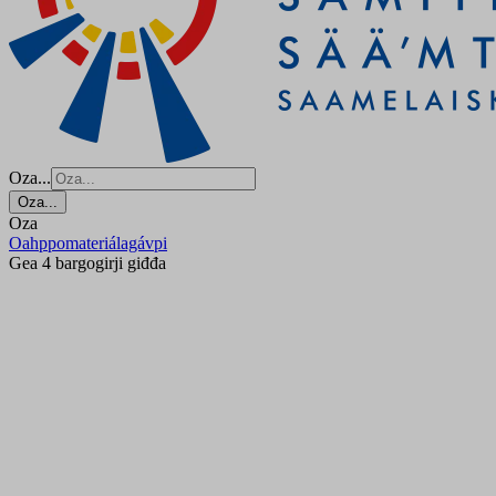
Oza...
Oza...
Oza
Oahppomateriálagávpi
Gea 4 bargogirji giđđa